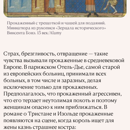
Прокаженный с трещоткой и чашей для подаяний.
Миниатюра из рукописи «Зерцала исторического»
Винсента Бовэ. 13 век/Alamy
Страх, брезгливость, отвращение — такие
чувства вызывали прокаженные в средневековой
Европе. В парижском Отель-Дье, самой старой
из европейских больниц, принимали всех
больных, в том числе и заразных, делая
исключение только для прокаженных.
Предполагалось, что прокаженный агрессивен,
что его терзает неутолимая похоть и поэтому
женщинам опасно к ним приближаться. В
романе о Тристане и Изольде прокаженные
появляются на сцене, когда король ищет для
жены казнь страшнее костра: