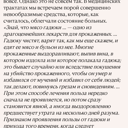
вовсе. Однако это не совсем так. В медицинских
трактатах мы встречаем порой совершенно
невообразимые средства, которые, как
считалось, облегчали состояние больных.
«Знай, что мясо гадюки … — одно из
драгоценнейших лекарств для прокаженных. …
Гадюку чистят, варят так, как мы еще скажем, и
едят ее мясо и бульон из нее. Многие
прокаженные выздоравливают, выпив вина, в
котором издохла или которое полакала гадюка;
это бывает случайно или вследствие покушения
на убийство прокаженного, чтобы он умер и
избавился от мучений и избавил от себя людей;
так делают, повинуясь грезам и сновидениям. …
При этом способе лечения польза нередко
сначала не проявляется, но потом сразу
становится явной, а иногда выздоровлению
предшествует утрата на несколько дней разума.
Признаком проявления пользы от гадюки и
прихода того времени, когда следует