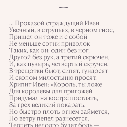
… Проказой страждущий Ивен,
Увечный, в струпьях, в черном гное,
Пришел он тоже и с собой
Не меньше сотни приволок
Таких, как он: один без ног,
Другой без рук, а третий скрючен,
И, как пузырь, четвертый скручен.
В трещотки бьют, сипят, гундосят
И скопом милостыню просят.
Хрипит Ивен: «Король, ты ложе
Для королевы для пригожей
Придумал на костре постлать,
За грех великий покарать.
Но быстро плоть огнем займется,
По ветру пепел разнесется,
Терпеть недолго будет боль —