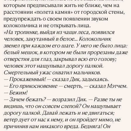
которым предписывали жить не ближе, чем на
расстоянии «полета камня» от городской стены,
предупреждать о своем появлении звуком
колокольчика и не открывать лица.
«На тропинке, выйдя из чащи леса, появился
человек, закутанный в белое... Колокольчик
звенел при каждом его шаге. У него не было лица:
белый мешок, в котором не были прорезаны даже
отверстия для глаз, закрывал всю его голову;
человек этот нащупывал дорогу палкой.
Смертельный ужас охватил мальчиков.
— Прокаженный! — сказал Дик, задыхаясь.
— Его прикосновение — смерть, — сказал Мэтчем.
— Бежим!
— Зачем бежать? — возразил Дик. — Разве ты не
видишь, что он совсем слепой? Он нащупывает
дорогу палкой. Давай лежать и не двигаться;
ветер дует от нас к нему, и он пройдет мимо, не
причинив нам никакого вреда. Бедняга! Он