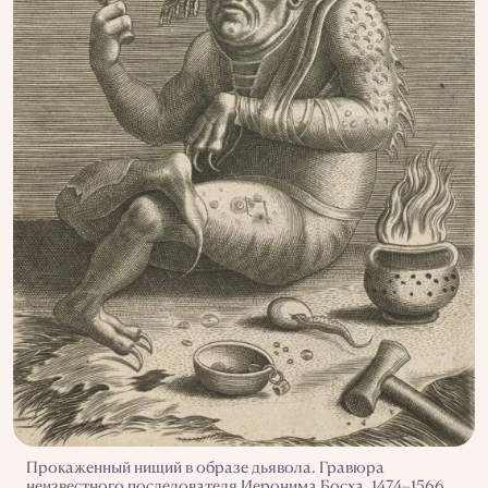
Прокаженный нищий в образе дьявола. Гравюра
неизвестного последователя Иеронима Босха. 1474–1566