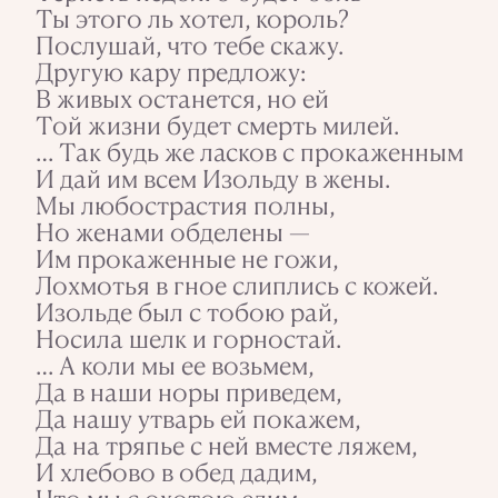
Ты этого ль хотел, король?
Послушай, что тебе скажу.
Другую кару предложу:
В живых останется, но ей
Той жизни будет смерть милей.
… Так будь же ласков с прокаженным
И дай им всем Изольду в жены.
Мы любострастия полны,
Но женами обделены —
Им прокаженные не гожи,
Лохмотья в гное слиплись с кожей.
Изольде был с тобою рай,
Носила шелк и горностай.
… А коли мы ее возьмем,
Да в наши норы приведем,
Да нашу утварь ей покажем,
Да на тряпье с ней вместе ляжем,
И хлебово в обед дадим,