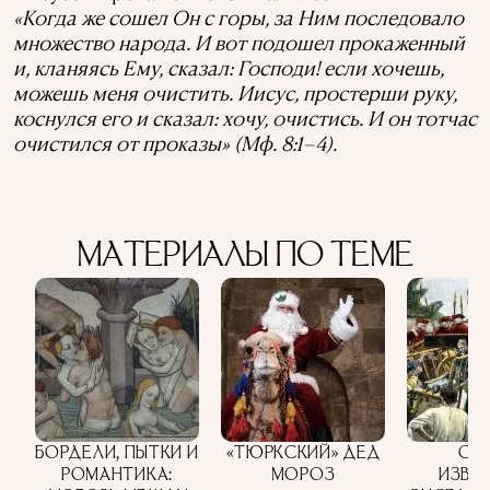
«Когда же сошел Он с горы, за Ним последовало
множество народа. И вот подошел прокаженный
и, кланяясь Ему, сказал: Господи! если хочешь,
можешь меня очистить. Иисус, простерши руку,
коснулся его и сказал: хочу, очистись. И он тотчас
очистился от проказы» (Мф. 8:1–4).
МАТЕРИАЛЫ ПО ТЕМЕ
БОРДЕЛИ, ПЫТКИ И
«ТЮРКСКИЙ» ДЕД
СА
РОМАНТИКА:
МОРОЗ
ИЗВЕ