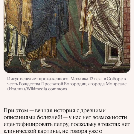
Иисус исцеляет прокаженного. Мозаика 12 века в Соборе в
честь Рождества Пресвятой Богородицы города Монреале
(Италия)/Wikimedia commons
При этом — вечная история с древними
описаниями болезней! — у нас нет возможности
идентифицировать лепру, поскольку в текстах нет
клинической картины, не говоря уже о