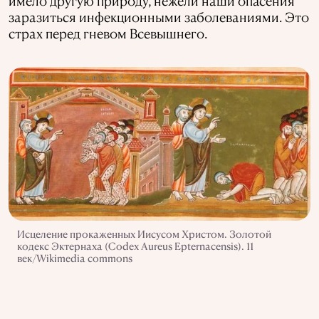
имело другую природу, нежели наши опасения
заразиться инфекционными заболеваниями. Это
страх перед гневом Всевышнего.
Исцеление прокаженных Иисусом Христом. Золотой
кодекс Эктернаха (Codex Aureus Epternacensis). 11
век/Wikimedia commons