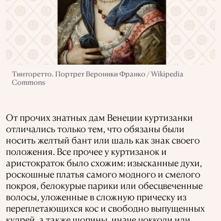
Тинторетто. Портрет Вероники Франко / Wikipedia
Commons
От прочих знатных дам Венеции куртизанки
отличались только тем, что обязаны были
носить желтый бант или шаль как знак своего
положения. Все прочее у куртизанок и
аристократок было схожим: изысканные духи,
роскошные платья самого модного и смелого
покроя, белокурые парики или обесцвеченные
волосы, уложенные в сложную прическу из
переплетающихся кос и свободно выпущенных
кудрей, а также шопины, иначе цокколи или