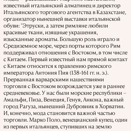
известный итальянский алматинец и директор
Итальянского торгового агентства в Казахстане,
организатор нынешней выставки итальянской
обуви: "Этруски, а затем римляне любили
красивые ткани, изящные украшения,
изысканные ароматы. Большую роль играло и
Средиземное море, через порты которого Рим
поддерживал отношения с Востоком, в том числе
с Китаем. Первый известный нам прямой контакт
с Китаем относится к правлению римского
императора Антония Пия (138-161 гг. н. э.).
Прерванная варварскими нашествиями
торговля с Востоком возрождается уже в раннее
средневековье. У нас были морские республики –
Амальфи, Пиза, Венеция, Генуя, Анкона, важный
город Рагуза, нынешний Дубровник в Хорватии.
И, конечно, мода становится важной частью
торговли. Марко Поло, венецианский купец, один
из первых итальянцев, ступивших на землю