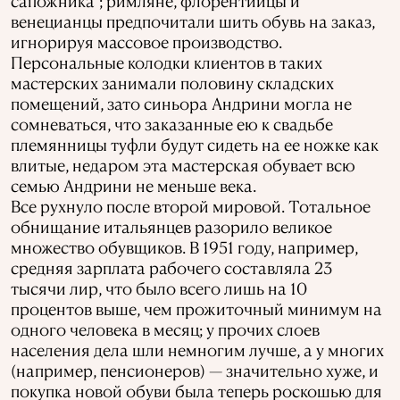
сапожника"; римляне, флорентийцы и
венецианцы предпочитали шить обувь на заказ,
игнорируя массовое производство.
Персональные колодки клиентов в таких
мастерских занимали половину складских
помещений, зато синьора Андрини могла не
сомневаться, что заказанные ею к свадьбе
племянницы туфли будут сидеть на ее ножке как
влитые, недаром эта мастерская обувает всю
семью Андрини не меньше века.
Все рухнуло после второй мировой. Тотальное
обнищание итальянцев разорило великое
множество обувщиков. В 1951 году, например,
средняя зарплата рабочего составляла 23
тысячи лир, что было всего лишь на 10
процентов выше, чем прожиточный минимум на
одного человека в месяц; у прочих слоев
населения дела шли немногим лучше, а у многих
(например, пенсионеров) — значительно хуже, и
покупка новой обуви была теперь роскошью для