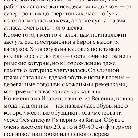
работах использовались десятки видов кож — от
суперпрочных до сверхтонких, часто обувь
изготавливалась из меха, а также сукна, парчи,
атласа, очень плотного шелка.
Кроме того, именно итальянцам принадлежит
заслуга распространения в Европе высоких
каблуков. Хотя обувь на высоких подставках
носили здесь и до того — достаточно вспомнить
римские котурны, но к Возрождению даже
память о котурнах улетучилась. От уличной
грязи спасались, вдевая обутые ноги в патены —
деревянные подошвы с кожаными ремешками,
которые использовались как калоши.
Но именно из Италии, точнее, из Венеции, пошла
мода на шопины — так называлась обувь, идею
которой местные обувщики позаимствовали
через Османскую Империю из Китая. Обувь с
очень высокой (до 20, а то и 30-40 см) фигурной
подошвой из пробки или легкого дерева