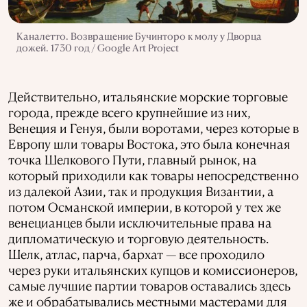
Каналетто. Возвращение Бучинторо к молу у Дворца
дожей. 1730 год / Google Art Project
Действительно, итальянские морские торговые
города, прежде всего крупнейшие из них,
Венеция и Генуя, были воротами, через которые в
Европу шли товары Востока, это была конечная
точка Шелкового Пути, главный рынок, на
который приходили как товары непосредственно
из далекой Азии, так и продукция Византии, а
потом Османской империи, в которой у тех же
венецианцев были исключительные права на
дипломатическую и торговую деятельность.
Шелк, атлас, парча, бархат — все проходило
через руки итальянских купцов и комиссионеров,
самые лучшие партии товаров оставались здесь
же и обрабатывались местными мастерами для