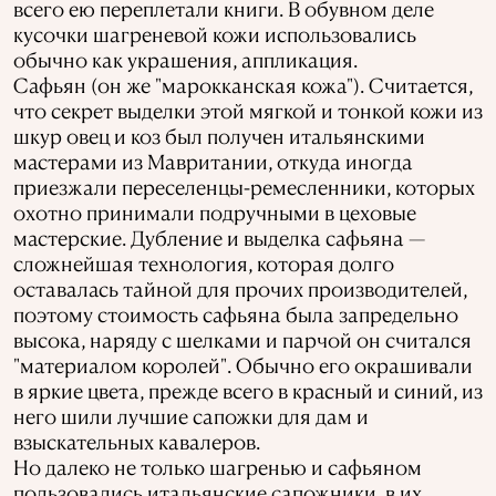
всего ею переплетали книги. В обувном деле
кусочки шагреневой кожи использовались
обычно как украшения, аппликация.
Сафьян (он же "марокканская кожа"). Считается,
что секрет выделки этой мягкой и тонкой кожи из
шкур овец и коз был получен итальянскими
мастерами из Мавритании, откуда иногда
приезжали переселенцы-ремесленники, которых
охотно принимали подручными в цеховые
мастерские. Дубление и выделка сафьяна —
сложнейшая технология, которая долго
оставалась тайной для прочих производителей,
поэтому стоимость сафьяна была запредельно
высока, наряду с шелками и парчой он считался
"материалом королей". Обычно его окрашивали
в яркие цвета, прежде всего в красный и синий, из
него шили лучшие сапожки для дам и
взыскательных кавалеров.
Но далеко не только шагренью и сафьяном
пользовались итальянские сапожники, в их