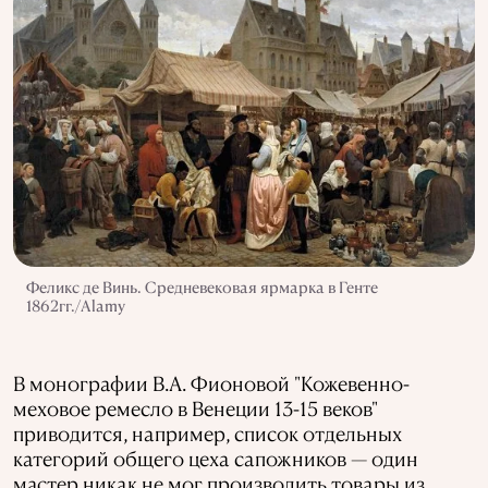
Феликс де Винь. Средневековая ярмарка в Генте
1862гг./Alamy
В монографии В.А. Фионовой "Кожевенно-
меховое ремесло в Венеции 13-15 веков"
приводится, например, список отдельных
категорий общего цеха сапожников — один
мастер никак не мог производить товары из