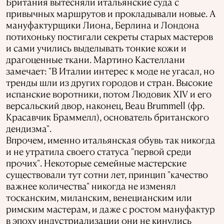
Британия вытесняли итальянские суда с
привычных маршрутов и прокладывали новые. А
мануфактурщики Лиона, Берлина и Лондона
потихоньку постигали секреты старых мастеров
и сами учились выделывать тонкие кожи и
драгоценные ткани. Мартино Кастеллани
замечает: "В Италии интерес к моде не угасал, но
тренды шли из других городов и стран. Высокие
испанские воротники, потом Людовик XIV и его
версальский двор, наконец, Beau Brummell (фр.
Красавчик Браммелл), основатель британского
дендизма".
Впрочем, именно итальянская обувь так никогда
и не утратила своего статуса "первой среди
прочих". Некоторые семейные мастерские
существовали тут сотни лет, принцип "качество
важнее количества" никогда не изменял
тосканским, миланским, венецианским или
римским мастерам, и даже с ростом мануфактур
в эпоху индустриализации они не кинулись