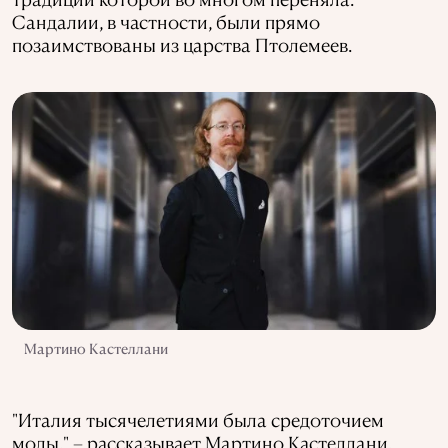
Сандалии, в частности, были прямо
позаимствованы из царства Птолемеев.
Мартино Кастеллани
"Италия тысячелетиями была средоточием
моды," – рассказывает Мартино Кастеллани,