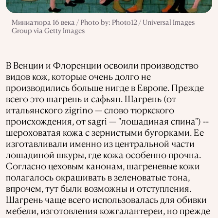
Миниатюра 16 века / Photo by: Photo12 / Universal Images
Group via Getty Images
В Венции и Флоренции освоили производство
видов кож, которые очень долго не
производились больше нигде в Европе. Прежде
всего это шагрень и сафьян. Шагрень (от
итальянского zigrino — слово тюркского
происхождения, от sagri — "лошадиная спина") --
шероховатая кожа с зернистыми бугорками. Ее
изготавливали именно из центральной части
лошадиной шкуры, где кожа особенно прочна.
Согласно цеховым канонам, шагреневые кожи
полагалось окрашивать в зеленоватые тона,
впрочем, тут были возможны и отступления.
Шагрень чаще всего использовалась для обивки
мебели, изготовления кожгалантереи, но прежде