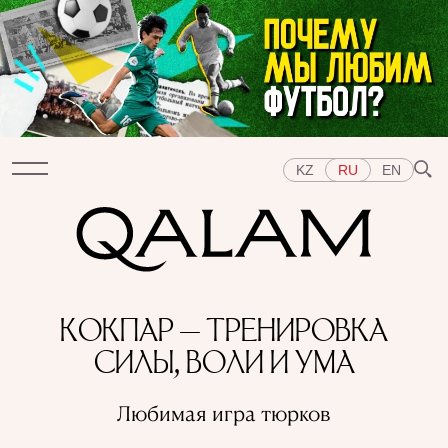
KZ
RU
EN
Разделы
КОКПАР — ТРЕНИРОВКА
ИНТЕРВЬЮ
ЛЕКЦИИ
ИСТОРИИ
КОРОТКО
СИЛЫ, ВОЛИ И УМА
ТЕСТЫ
СПЕЦПРОЕКТЫ
Темы
Любимая игра тюрков
ВОСТОК
ЗАПАД
ЦЕНТРАЛЬНАЯ АЗИЯ
КАЗАХСТАН
ЛЮДИ
ИСКУССТВО