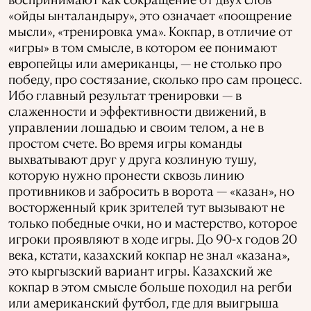
«ойды ынталандыру», это означает «поощрение
мысли», «тренировка ума». Кокпар, в отличие от
«игры» в том смысле, в котором ее понимают
европейцы или американцы, — не столько про
победу, про состязание, сколько про сам процесс.
Ибо главный результат тренировки — в
слаженности и эффективности движений, в
управлении лошадью и своим телом, а не в
простом счете. Во время игры команды
выхватывают друг у друга козлиную тушу,
которую нужно пронести сквозь линию
противников и забросить в ворота — «казан», но
восторженный крик зрителей тут вызывают не
только победные очки, но и мастерство, которое
игроки проявляют в ходе игры. До 90-х годов 20
века, кстати, казахский кокпар не знал «казана»,
это кыргызский вариант игры. Казахский же
кокпар в этом смысле больше походил на регби
или американский футбол, где для выигрыша