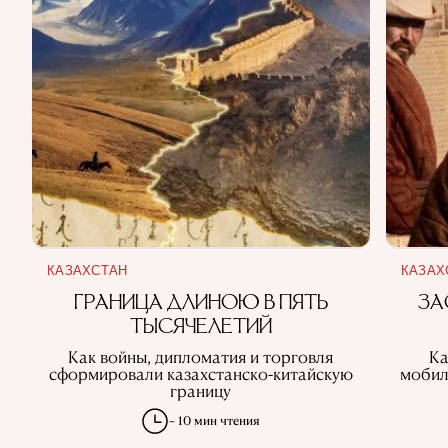
КАЗАХСТАН
КАЗАХ
ГРАНИЦА ДЛИНОЮ В ПЯТЬ
ЗА
ТЫСЯЧЕЛЕТИЙ
Как войны, дипломатия и торговля
Ка
сформировали казахстанско-китайскую
мобил
границу
~ 10 мин чтения