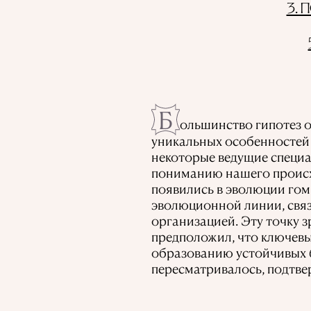
3.
Б
ольшинство гипотез о
уникальных особенностей 
некоторые ведущие специа
пониманию нашего происхо
появились в эволюции гом
эволюционной линии, свя
организацией. Эту точку з
предположил, что ключевы
образованию устойчивых б
пересматривалось, подтве