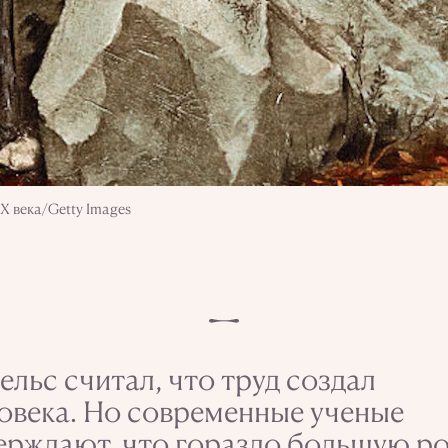
X века/Getty Images
ельс считал, что труд создал
овека. Но современные ученые
ерждают, что гораздо большую р