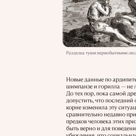
Разделка туши первобытными людь
Новые данные по ардипитек
шимпанзе и горилла — не 
До тех пор, пока самой д
допустить, что последний
корне изменила эту ситуа
сравнительно недавно пр
предков человека этих приз
быть верно и для поведен
убеждения, что социальна