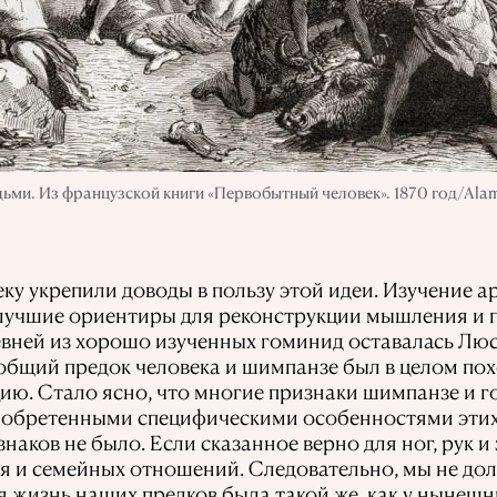
ми. Из французской книги «Первобытный человек». 1870 год/Ala
у укрепили доводы в пользу этой идеи. Изучение а
лучшие ориентиры для реконструкции мышления и п
ревней из хорошо изученных гоминид оставалась Лю
 общий предок человека и шимпанзе был в целом пох
цию. Стало ясно, что многие признаки шимпанзе и 
иобретенными специфическими особенностями этих
наков не было. Если сказанное верно для ног, рук и
ия и семейных отношений. Следовательно, мы не до
я жизнь наших предков была такой же, как у нынешн