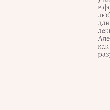
в ф
люб
дли
лек
Але
как
ра