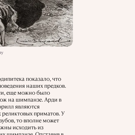
my
рдипитека показало, что
оведения наших предков.
си, еще можно было
ож на шимпанзе. Арди в
горилл являются
 реликтовых приматов. У
 зубов, то вполне может
лжны исходить из
их шимпанзе. Отставив в