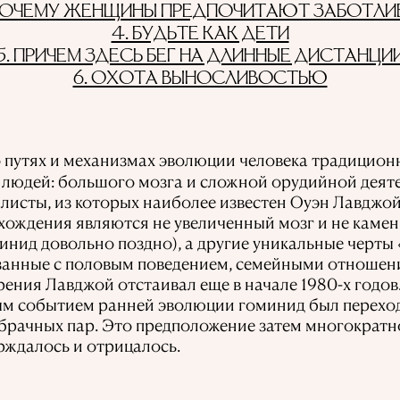
 ПОЧЕМУ ЖЕНЩИНЫ ПРЕДПОЧИТАЮТ ЗАБОТЛИ
4. БУДЬТЕ КАК ДЕТИ
5. ПРИЧЕМ ЗДЕСЬ БЕГ НА ДЛИННЫЕ ДИСТАНЦИ
6. ОХОТА ВЫНОСЛИВОСТЬЮ
 путях и механизмах эволюции человека традиционн
людей: большого мозга и сложной орудийной деят
листы, из которых наиболее известен Оуэн Лавджой
ждения являются не увеличенный мозг и не камен
инид довольно поздно), а другие уникальные черты 
занные с половым поведением, семейными отношен
рения Лавджой отстаивал еще в начале 1980-х годов
м событием ранней эволюции гоминид был переход 
рачных пар. Это предположение затем многократн
рждалось и отрицалось.