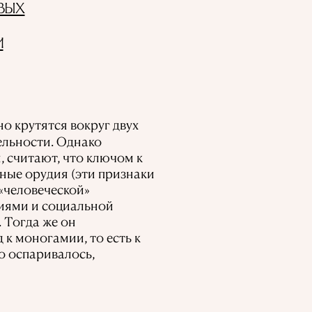
ВЫХ
И
о крутятся вокруг двух
ельности. Однако
, считают, что ключом к
ные орудия (эти признаки
«человеческой»
иями и социальной
. Тогда же он
к моногамии, то есть к
о оспаривалось,