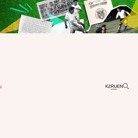
KZ
RU
EN
Ы