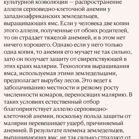
культурной коэволюции — распространение
аллеля серповидно-клеточной анемии у
западноафриканских земледельцев,
выращивающих ямс. Если у человека две копии
этого аллеля, полученные от обоих родителей,
то он страдает тяжелой анемией, и в этом нет
ничего хорошего. Однако если у него только
одна копия, то анемия его мучает не так сильно,
зато он получает защиту от свирепствующей в
этих краях малярии. Технология выращивания
ямса, используемая этими земледельцами,
предполагает вырубку лесов. Это ведет к
заболачиванию местности и резкому росту
численности комаров, переносящих малярию. В
таких условиях естественный отбор
благоприятствует аллелю серповидно-
клеточной анемии, поскольку польза защиты от
малярии перевешивает ущерб, причиняемый
анемией. В результате племена земледельцев,
выращивающих ямс, не так сильно страдают от