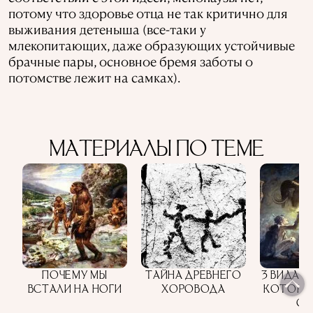
потому что здоровье отца не так критично для
выживания детеныша (все-таки у
млекопитающих, даже образующих устойчивые
брачные пары, основное бремя заботы о
потомстве лежит на самках).
МАТЕРИАЛЫ ПО ТЕМЕ
ПОЧЕМУ МЫ
ТАЙНА ДРЕВНЕГО
3 ВИДА Л
ВСТАЛИ НА НОГИ
ХОРОВОДА
КОТОРЫ
ОД