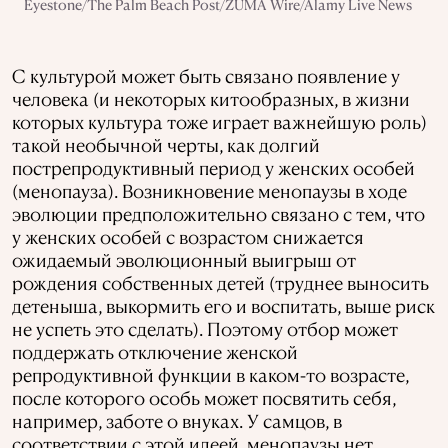
Eyestone/The Palm Beach Post/ZUMA Wire/Alamy Live News
С культурой может быть связано появление у
человека (и некоторых китообразных, в жизни
которых культура тоже играет важнейшую роль)
такой необычной черты, как долгий
пострепродуктивный период у женских особей
(менопауза). Возникновение менопаузы в ходе
эволюции предположительно связано с тем, что
у женских особей с возрастом снижается
ожидаемый эволюционный выигрыш от
рождения собственных детей (труднее выносить
детеныша, выкормить его и воспитать, выше риск
не успеть это сделать). Поэтому отбор может
поддержать отключение женской
репродуктивной функции в каком-то возрасте,
после которого особь может посвятить себя,
например, заботе о внуках. У самцов, в
соответствии с этой идеей, менопаузы нет,