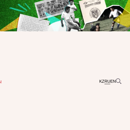
KZ
RU
EN
Ы