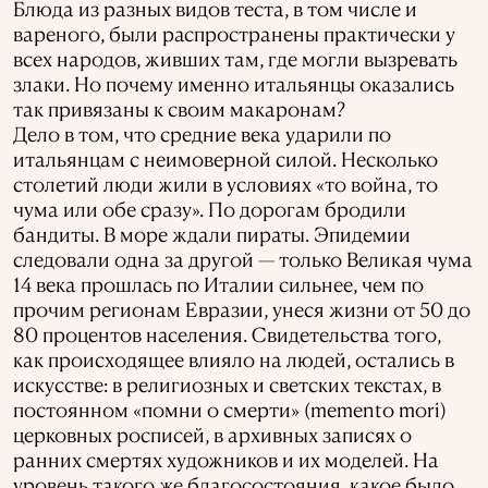
Блюда из разных видов теста, в том числе и
вареного, были распространены практически у
всех народов, живших там, где могли вызревать
злаки. Но почему именно итальянцы оказались
так привязаны к своим макаронам?
Дело в том, что средние века ударили по
итальянцам с неимоверной силой. Несколько
столетий люди жили в условиях «то война, то
чума или обе сразу». По дорогам бродили
бандиты. В море ждали пираты. Эпидемии
следовали одна за другой — только Великая чума
14 века прошлась по Италии сильнее, чем по
прочим регионам Евразии, унеся жизни от 50 до
80 процентов населения. Свидетельства того,
как происходящее влияло на людей, остались в
искусстве: в религиозных и светских текстах, в
постоянном «помни о смерти» (memento mori)
церковных росписей, в архивных записях о
ранних смертях художников и их моделей. На
уровень такого же благосостояния, какое было