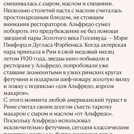
смешивалась с сыром, маслом и специями.
Несколько столетий паста с маслом считалась
простонародным блюдом, не стоящим
внимания рестораторов. Альфредо сумел
побороть это предубеждение не без помощи
звездной пары Золотого века Голливуда — Мэри
Пикфорд и Дугласа Фэрбенкса. Когда актерская
пара приехала в Рим в свой медовый месяц
летом 1920 года, звезды кино побывали в
ресторане у Альфредо, попробовали уже
ставшие знаменитыми в узких римских кругах
фетучини и подарили шеф-повару золотую вилку
и ложку с подписью «для Альфредо, короля
макарон».
С этого момента любой американский турист в
Риме считал своим долгом съесть тарелку
макарон с сыром и маслом «от Альфредо».
Поскольку Альфредо использовал
исключительно фетучини, сегодня классическим
рецептом пасты аль бурро считается тот, в