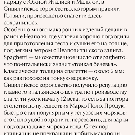
наряду с Южной Италией и Мальтой, в
Сицилийское королевство, которым правили
Готвили, производство спагетти здесь
сохранилось.
Особенно много макаронных изделий делали в
районе Неаполя, где условия хорошо подходили
для приготовления теста и сушки его на солнце,
под легким ветром с Неаполитанского залива.
Spaghetti — множественное число от spaghetto,
что по-итальянски значит «тонкая бечевка».
Классическая толщина спагетти — около 2 мм:
как раз похоже на тонкую веревочку.
Сицилийское королевство получило репутацию
главного итальянского центра по производству
спагетти уже к началу 12 века, то есть за полтора
столетия до путешествия Марко Поло. Продукт
быстро стал популярным у генуэзских моряков:
его было удобно хранить, перевозить, для варки
подходила даже морская вода. С тех пор
итальянцы не прекращали любить макароны.