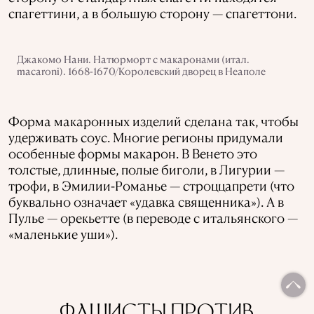
спагеттини, а в большую сторону — спагеттони.
Джакомо Нани. Натюрморт с макаронами (итал.
macaroni). 1668-1670/Королевский дворец в Неаполе
Форма макаронных изделий сделана так, чтобы
удерживать соус. Многие регионы придумали
особенные формы макарон. В Венето это
толстые, длинные, полые биголи, в Лигурии —
трофи, в Эмилии-Романье — строццапрети (что
буквально означает «удавка священника»). А в
Пулье — орекьетте (в переводе с итальянского —
«маленькие уши»).