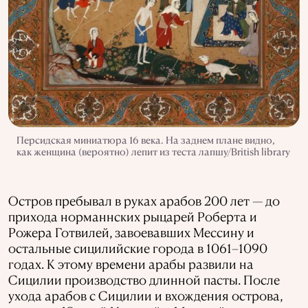
Персидская миниатюра 16 века. На заднем плане видно,
как женщина (вероятно) лепит из теста лапшу/British library
Остров пребывал в руках арабов 200 лет — до
прихода норманнских рыцарей Роберта и
Рожера Готвилей, завоевавших Мессину и
остальные сицилийские города в 1061–1090
годах. К этому времени арабы развили на
Сицилии производство длинной пасты. После
ухода арабов с Сицилии и вхождения острова,