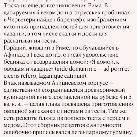
Тосканы еще до возникновения Рима. В
датируемых 4 веком до н.э. этрусских гробницах
в Черветери найден барельеф с изображением
кухонных принадлежностей для приготовления
лазаньи, в том числе скалки и доски для
раскатывания теста.
Гораций, живший в Риме, но обучавшийся в
Афинах, в 1 веке до н.э. описал удовольствие
бедняка от возвращения домой: «Я домой, к
овощам и лазанье» (inde domum me — ad porri et
ciceris refero, laganique catinum).
В так называемом Апициевском корпусе —
единственной сохранившейся древнеримской
кулинарной книге, составленной на рубеже 4 и 5
вв. н. э., — целая глава посвящена приготовлению
овощной запеканки с листами из теста. Там же
есть рецепты блюда из полосок теста с перцем и
медом. Этот сборник рецептов с античности
ошибочно приписывался легендарному гурману