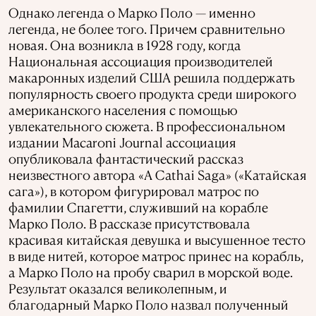
Однако легенда о Марко Поло — именно
легенда, не более того. Причем сравнительно
новая. Она возникла в 1928 году, когда
Национальная ассоциация производителей
макаронных изделий США решила поддержать
популярность своего продукта среди широкого
американского населения с помощью
увлекательного сюжета. В профессиональном
издании Macaroni Journal ассоциация
опубликовала фантастический рассказ
неизвестного автора «A Cathai Saga» («Катайская
сага»), в котором фигурировал матрос по
фамилии Спагетти, служивший на корабле
Марко Поло. В рассказе присутствовала
красивая китайская девушка и высушенное тесто
в виде нитей, которое матрос принес на корабль,
а Марко Поло на пробу сварил в морской воде.
Результат оказался великолепным, и
благодарный Марко Поло назвал полученный