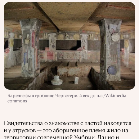
Барельефы в гробнице Черветери. 4 век до н.э./Wikimedia
commons
Свидетельства о знакомстве с пастой находятся
и у этрусков — это аборигенное племя жило на
территории современной Умбрии, Лацио и