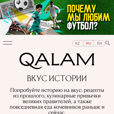
KZ
RU
EN
Разделы
ВКУС ИСТОРИИ
ИНТЕРВЬЮ
ЛЕКЦИИ
ИСТОРИИ
КОРОТКО
Попробуйте историю на вкус: рецепты
ТЕСТЫ
СПЕЦПРОЕКТЫ
из прошлого, кулинарные привычки
Темы
великих правителей, а также
ВОСТОК
ЗАПАД
ЦЕНТРАЛЬНАЯ АЗИЯ
повседневная еда кочевников раньше и
КАЗАХСТАН
ЛЮДИ
ИСКУССТВО
сейчас.