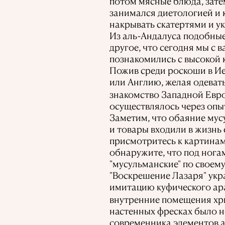
потом мясные блюда, затем
занимался диетологией и 
накрывать скатертями и у
Из аль-Андалуса подобные 
другое, что сегодня мы с 
познакомились с высокой 
Пожив среди роскоши в Ие
или Англию, желая одевать
знакомство Западной Евро
осуществлялось через опы
Заметим, что обаяние мус
и товары входили в жизнь 
присмотритесь к картинам
обнаружите, что под нога
"мусульманские" по своем
"Воскрешение Лазаря" ук
имитацию куфического ара
внутренние помещения хри
настенных фресках было н
современника элементов ар