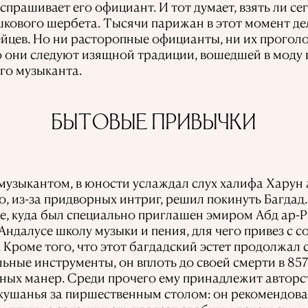
 спрашивает его официант. И тот думает, взять ли се
кового шербета. Тысячи парижан в этот момент дел
ейцев. Но ни расторопные официанты, ни их прогол
о они следуют изящной традиции, вошедшей в моду в
го музыканта.
БЫТОВЫЕ ПРИВЫЧКИ
музыкантом, в юности услаждал слух халифа Харун 
, из-за придворных интриг, решил покинуть Багдад.
, куда был специально приглашен эмиром Абд ар-Р
Андалусе школу музыки и пения, для чего привез с с
 Кроме того, что этот багдадский эстет продолжал 
ные инструменты, он вплоть до своей смерти в 857 
ных манер. Среди прочего ему принадлежит авторст
 кушанья за пиршественным столом: он рекомендовал