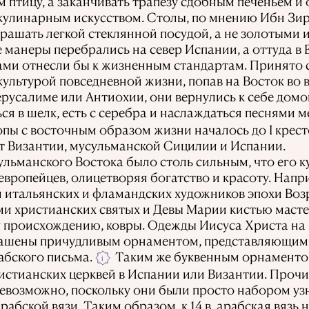
 птицу, а заканчивать трапезу сдобным печеньем и 
кулинарным искусством. Столы, по мнению Ибн Зи
крашать легкой стеклянной посудой, а не золотыми 
манеры перебрались на север Испании, а оттуда в Е
вами отнесли бы к жизненным стандартам. Принято 
культурой повседневной жизни, попав на Восток во 
русалиме или Антиохии, они вернулись к себе дом
ся в шелк, есть с серебра и наслаждаться песнями м
пы с восточным образом жизни началось до I крест
т Византии, мусульманской Сицилии и Испании.
ульманского Востока было столь сильным, что его 
европейцев, олицетворяя богатство и красоту. Напр
 итальянских и фламандских художников эпохи Возр
ми христианских святых и Девы Марии кистью маст
у происхождению, ковры. Одежды Иисуса Христа на
рашены причудливым орнаментом, представляющим с
бского письма.
Таким же буквенным орнаменто
i
стианских церквей в Испании или Византии. Прочит
евозможно, поскольку они были просто набором уз
абской вязи. Таким образом, к 14 в. арабская вязь