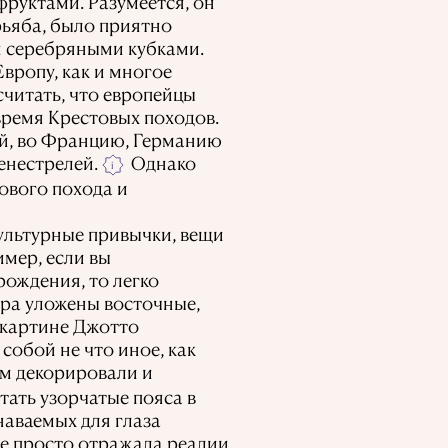
фруктами. Разумеется, он
рьяба, было приятно
и серебряными кубками.
вропу, как и многое
считать, что европейцы
время Крестовых походов.
ой, во Францию, Германию
енестрелей.
Однако
i
ового похода и
культурные привычки, вещи
имер, если вы
ождения, то легко
ера уложены восточные,
 картине Джотто
обой не что иное, как
м декорировали и
ать узорчатые пояса в
наваемых для глаза
 не просто отражала реалии