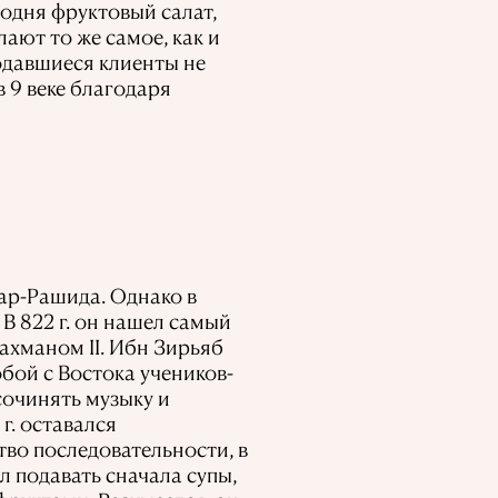
годня фруктовый салат,
ают то же самое, как и
одавшиеся клиенты не
 9 веке благодаря
ар-Рашида. Однако в
 В 822 г. он нашел самый
ахманом II. Ибн Зирьяб
обой с Востока учеников-
сочинять музыку и
г. оставался
во последовательности, в
 подавать сначала супы,