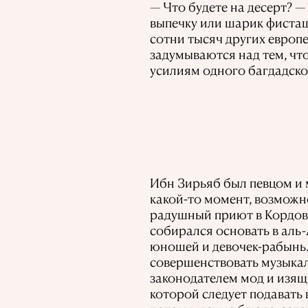
— Что будете на десерт? —
выпечку или шарик фисташ
сотни тысяч других европ
задумываются над тем, чт
усилиям одного багдадско
Ибн Зирьяб был певцом и 
какой-то момент, возможно
радушный приют в Кордове
собирался основать в аль-
юношей и девочек-рабынь.
совершенствовать музыкаль
законодателем мод и изящ
которой следует подавать