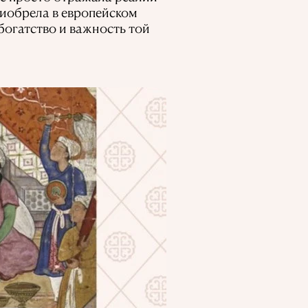
риобрела в европейском
богатство и важность той