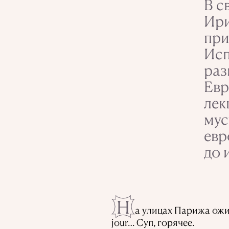
В с
Ири
при
Исп
раз
Евр
лек
мус
евр
до 
Н
а улицах Парижа ожи
jour… Суп, горячее.