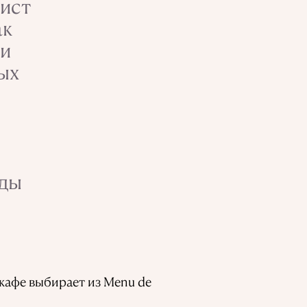
вист
ак
ли
мых
еды
кафе выбирает из Menu de