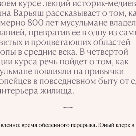
воем курсе лекций историк-медие
на Варьяш рассказывает о том, к
мерно 800 лет мусульмане владе
анией, превратив ее в одну из са
витых и процветающих областей
опы в средние века. В четвертой
ции курса речь пойдет о том, как
ульмане повлияли на привычки
опейцев в повседневном быту от 
интерьера жилища.
вленно: время обеденного перерыва. Юный клерк в 