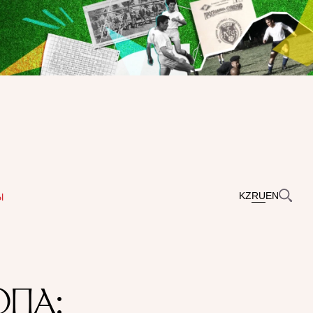
KZ
RU
EN
Ы
ОПА: