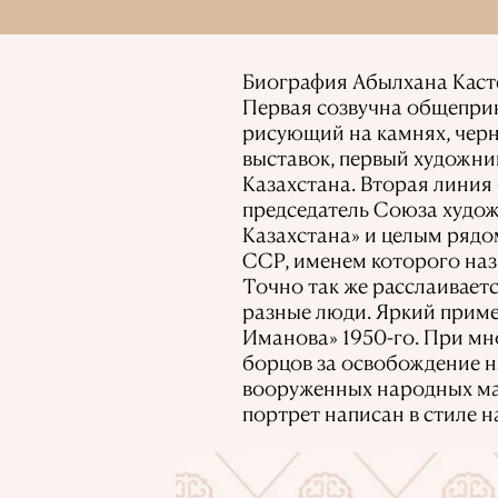
Биография Абылхана Кастее
Первая созвучна общепри
рисующий на камнях, черн
выставок, первый художник
Казахстана. Вторая линия 
председатель Союза худо
Казахстана» и целым рядо
ССР, именем которого наз
Точно так же расслаиваетс
разные люди. Яркий приме
Иманова» 1950-го. При м
борцов за освобождение н
вооруженных народных мас
портрет написан в стиле н