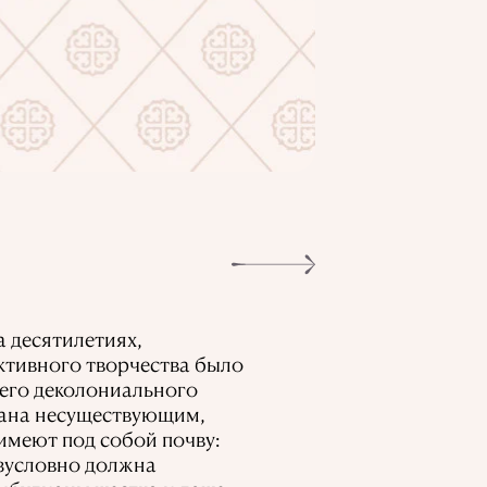
А. Кастеев. По
 десятилетиях,
ективного творчества было
него деколониального
тана несуществующим,
имеют под собой почву:
езусловно должна