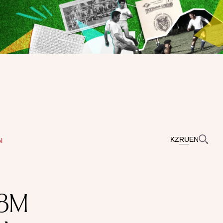
KZ
RU
EN
Ы
ЗМ