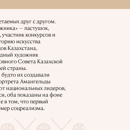
таемых друг с другом.
жника» — пастушок,
 участник конкурсов и
сторию искусства
ков Казахстана,
одный художник
ховного Совета Казахской
ей страны.
 будто их создавали
Портрета Амангельды
ют национальных лидеров,
и, оба показаны на фоне
 в том, что первый
имер соцреализма.