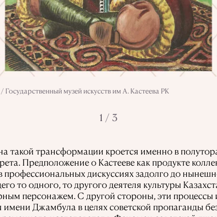
 / Государственный музей искусств им А. Кастеева РК
1 / 3
на такой трансформации кроется именно в полутора
рета. Предположение о Кастееве как продукте колл
в профессиональных дискуссиях задолго до нынеш
го то одного, то другого деятеля культуры Казахс
ым персонажем. С другой стороны, эти процессы 
я имени Джамбула в целях советской пропаганды б