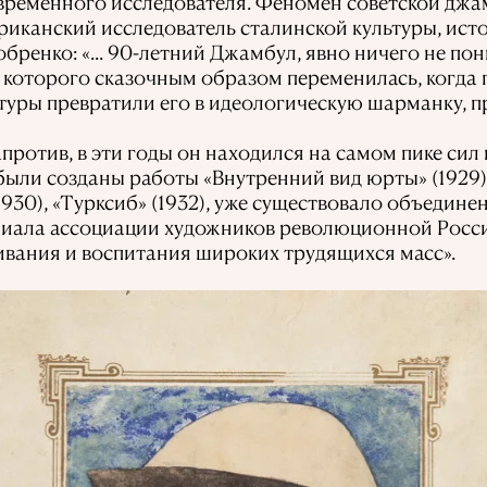
временного исследователя. Феномен советской джа
риканский исследователь сталинской культуры, ист
бренко: «... 90-летний Джамбул, явно ничего не п
ба которого сказочным образом переменилась, когд
туры превратили его в идеологическую шарманку,
апротив, в эти годы он находился на самом пике сил 
 были созданы работы «Внутренний вид юрты» (1929),
1930), «Турксиб» (1932), уже существовало объедине
лиала ассоциации художников революционной Росс
вания и воспитания широких трудящихся масс».