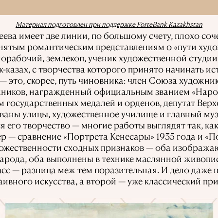
Материал подготовлен при поддержке ForteBank Kazakhstan
ва имеет две линии, по большому счету, плохо соче
нятым романтическим представлениям о «пути худо
орабочий, землекоп, ученик художественной студии,
-казах, с творчества которого принято начинать и
— это, скорее, путь чиновника: член Союза художни
жников, награжденный официальным званием «Нар
м государственных медалей и орденов, депутат Вер
ваны улицы, художественное училище и главный муз
я его творчество — многие работы выглядят так, как
р — сравнение «Портрета Кенесары» 1935 года и «
ножественности сходных признаков — оба изобража
арода, оба выполнены в технике маслянной живопис
с — разница меж тем поразительная. И дело даже не
аивного искусства, а второй — уже классический пр