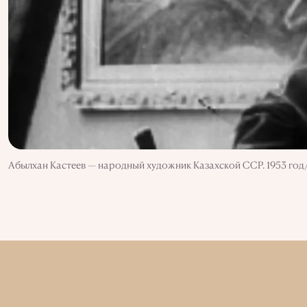
Абылхан Кастеев — народный художник Казахской ССР. 1953 го