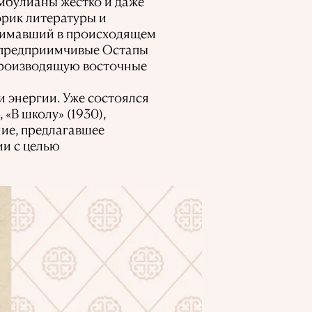
мбулианы жестко и даже
орик литературы и
онимавший в происходящем
а предприимчивые Остапы
 производящую восточные
и энергии. Уже состоялся
 «В школу» (1930),
ние, предлагавшее
ии с целью