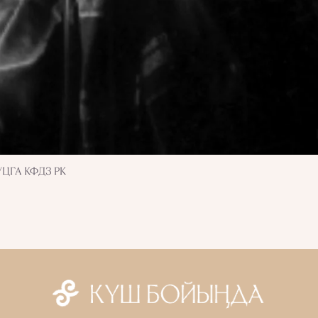
д/ЦГА КФДЗ РК