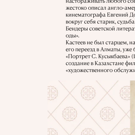
настораживать любого со
жестоко описал англо-аме
кинематографа Евгений До
вокруг себя старик, судь
Бендеры советской литера
оды».
Кастеев не был старцем, н
его переезд в Алматы, уже
«Портрет С. Кусыкбаева» (
создание в Казахстане фи
«художественного обслужи