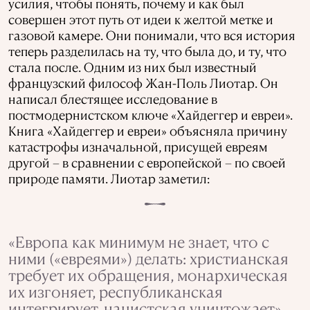
усилия, чтобы понять, почему и как был
совершен этот путь от идеи к желтой метке и
газовой камере. Они понимали, что вся история
теперь разделилась на ту, что была до, и ту, что
стала после. Одним из них был известный
французский философ Жан-Поль Лиотар. Он
написал блестящее исследование в
постмодернистском ключе «Хайдеггер и евреи».
Книга «Хайдеггер и евреи» объясняла причину
катастрофы изначальной, присущей евреям
другой – в сравнении с европейской – по своей
природе памяти. Лиотар заметил:
«Европа как минимум не знает, что с
ними («евреями») делать: христианская
требует их обращения, монархическая
их изгоняет, республиканская
интегрирует, нацистская уничтожает».