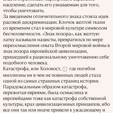
население, сделать его узнаваемым для того,
чтобы уничтожить.
За введением отличительного знака стояла идея
расовой дискриминации. Клочок желтой ткани
со временем стал в мировой культуре символом
бесчеловечности. «Знак позора», как желтую
латку называли нацисты, превратился по мере
переосмысления опыта Второй мировой войны в
знак позора европейской цивилизации,
пришедшей к рациональному уничтожению себе
подобного человека.
Катастрофа, или Холокост,
где погибли
i
миллионы ни в чем не повинных людей стала
одной из самых страшных страниц истории.
Парадоксальным образом катастрофа,
пережитая евреями, была осмыслена и
европейцами тоже как катастрофа собственной
культуры, крах цивилизационных принципов, ибо
все они так или иначе привели к ужасающему и