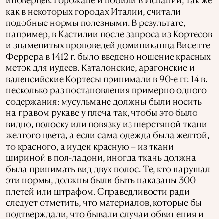
как в некоторых городах Италии, считали
подобные нормы полезными. В результате,
например, в Кастилии после запроса из Кортесов
и знаменитых проповедей доминиканца Висенте
Феррера в 1412 г. было введено ношение красных
меток для иудеев. Каталонские, арагонские и
валенсийские Кортесы принимали в 90-е гг. 14 в.
несколько раз постановления примерно одного
содержания: мусульмане должны были носить
на правом рукаве у плеча так, чтобы это было
видно, полоску или повязку из шерстяной ткани
желтого цвета, а если сама одежда была желтой,
то красного, а иудеи красную – из ткани
шириной в пол-ладони, иногда ткань должна
была принимать вид двух полос. Те, кто нарушал
эти нормы, должны были быть наказаны 300
плетей или штрафом. Справедливости ради
следует отметить, что материалов, которые бы
подтверждали, что бывали случаи обвинения и