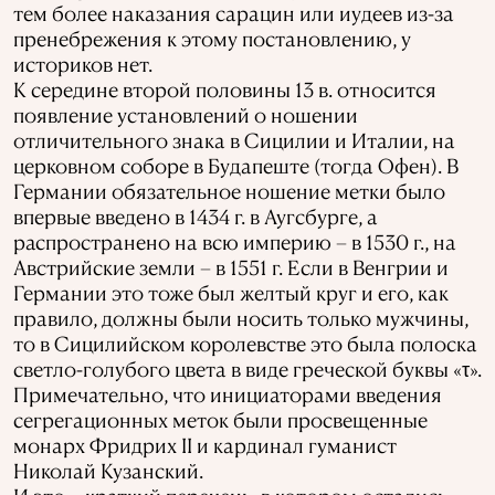
тем более наказания сарацин или иудеев из-за
пренебрежения к этому постановлению, у
историков нет.
К середине второй половины 13 в. относится
появление установлений о ношении
отличительного знака в Сицилии и Италии, на
церковном соборе в Будапеште (тогда Офен). В
Германии обязательное ношение метки было
впервые введено в 1434 г. в Аугсбурге, а
распространено на всю империю – в 1530 г., на
Австрийские земли – в 1551 г. Если в Венгрии и
Германии это тоже был желтый круг и его, как
правило, должны были носить только мужчины,
то в Сицилийском королевстве это была полоска
светло-голубого цвета в виде греческой буквы «τ».
Примечательно, что инициаторами введения
сегрегационных меток были просвещенные
монарх Фридрих II и кардинал гуманист
Николай Кузанский.