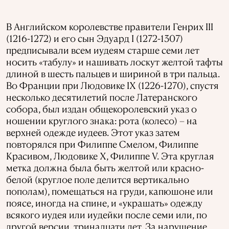
В Английском королевстве правители Генрих III
(1216-1272) и его сын Эдуард I (1272-1307)
предписывали всем иудеям старше семи лет
носить «табулу» и нашивать лоскут желтой тафты
длиной в шесть пальцев и шириной в три пальца.
Во Франции при Людовике IX (1226-1270), спустя
несколько десятилетий после Латеранского
собора, был издан общекоролевский указ о
ношении круглого знака: рота (колесо) – на
верхней одежде иудеев. Этот указ затем
повторялся при Филиппе Смелом, Филиппе
Красивом, Людовике X, Филиппе V. Эта круглая
метка должна была быть желтой или красно-
белой (круглое поле делится вертикально
пополам), помещаться на груди, капюшоне или
поясе, иногда на спине, и «украшать» одежду
всякого иудея или иудейки после семи или, по
другой версии, тринадцати лет. За нарушение