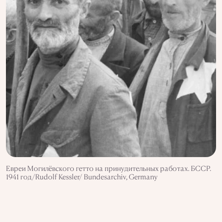
Евреи Могилёвского гетто на принудительных работах. БССР.
1941 год/Rudolf Kessler/ Bundesarchiv, Germany