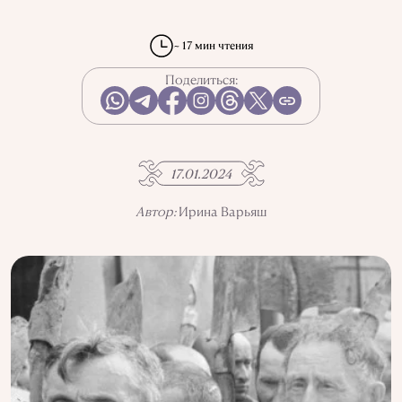
ВКУС ИСТОРИИ
ГОРОДА
РЕПРЕССИИ В СССР
ПРЕДМЕТЫ
ИСТОРИЯ НАУКИ
ПРОФЕССИИ
~ 17 мин чтения
Поделиться:
ИСПОЛЬЗОВАНИЕ ИНФОРМАЦИИ
ПОЛИТИКА КОНФИДЕНЦИАЛЬНОСТИ
О ПРОЕКТЕ
РЕКЛАМА В QALAM
НАШИ АВТОРЫ
17.01.2024
Автор:
Ирина Варьяш