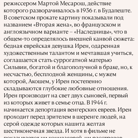
режиссером Мартой Месарош, действие
которого разворачивалось в 1936 г. в Будапеште.
В советском прокате картину показывали под
названием «Вторая жена», во французском и
англоязычном варианте – «Наследницы», что в
общем-то определялось внешней канвой сюжета:
бедная еврейская девушка Ирен, одаренная
художественным талантом и мечтавшая учиться,
соглашается стать суррогатной матерью
Сильвии, богатой и благополучной в браке, но, к
несчастью, бесплодной женщины, с мужем
которой, Акошем, у Ирен постепенно
складываются глубокие любовные отношения.
Ирен производит на свет двух сыновей, первый
из которых живет в семье отца. В 1944 г.
начинается депортация венгерских евреев. Ирен
проходит перед зрителем в шеренге людей, на
серой одежде которых нашита желтая
шестиконечная звезда. И хотя в фильме не
показывается ни концлагерей, ни расстрелов,