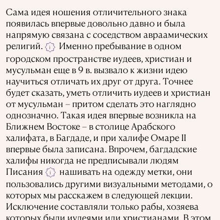
Сама идея ношения отличительного знака
появилась впервые довольно давно и была
напрямую связана с соседством авраамических
религий.
Именно пребывание в одном
i
городском пространстве иудеев, христиан и
мусульман еще в 9 в. вызвало к жизни идею
научиться отличать их друг от друга. Точнее
будет сказать, уметь отличить иудеев и христиан
от мусульман – притом сделать это наглядно
однозначно. Такая идея впервые возникла на
Ближнем Востоке – в столице Арабского
халифата, в Багдаде, и при халифе Омаре II
впервые была записана. Впрочем, багдадские
халифы никогда не предписывали людям
Писания
нашивать на одежду метки, они
i
пользовались другими визуальными методами, о
которых мы расскажем в следующей лекции.
Исключение составляли только рабы, хозяева
которых были иудеями или христианами. В этом