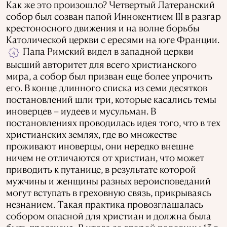
Как же это произошло? Четвертый Латеранский
собор был созван папой Иннокентием III в разгар
крестоносного движения и на волне борьбы
Католической церкви с ересями на юге Франции.
Папа Римский видел в западной церкви
4
высший авторитет для всего христианского
мира, а собор был призван еще более упрочить
его. В конце длинного списка из семи десятков
постановлений шли три, которые касались темы
иноверцев – иудеев и мусульман. В
постановлениях проводилась идея того, что в тех
христианских землях, где во множестве
проживают иноверцы, они нередко внешне
ничем не отличаются от христиан, что может
приводить к путанице, в результате которой
мужчины и женщины разных вероисповеданий
могут вступать в греховную связь, прикрываясь
незнанием. Такая практика провозглашалась
собором опасной для христиан и должна была