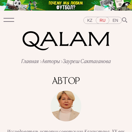
KZ
RU
EN
Разделы
Главная
Авторы
Зауреш Сактаганова
ИНТЕРВЬЮ
ЛЕКЦИИ
ИСТОРИИ
КОРОТКО
ТЕСТЫ
СПЕЦПРОЕКТЫ
АВТОР
Темы
ВОСТОК
ЗАПАД
ЦЕНТРАЛЬНАЯ АЗИЯ
КАЗАХСТАН
ЛЮДИ
ИСКУССТВО
ВКУС ИСТОРИИ
ГОРОДА
РЕПРЕССИИ В СССР
ПРЕДМЕТЫ
ИСТОРИЯ НАУКИ
ПРОФЕССИИ
Исследователь истории советского Казахстана. ХХ век