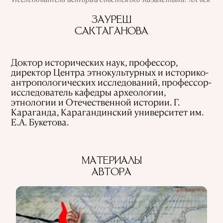
ИСПОЛЬЗОВАНИЕ ИНФОРМАЦИИ
ЗАУРЕШ
ПОЛИТИКА КОНФИДЕНЦИАЛЬНОСТИ
САКТАГАНОВА
О ПРОЕКТЕ
РЕКЛАМА В QALAM
НАШИ АВТОРЫ
Доктор исторических наук, профессор,
директор Центра этнокультурных и историко-
антропологических исследований, профессор-
исследователь кафедры археологии,
этнологии и Отечественной истории. Г.
Караганда, Карагандинский университет им.
Е.А. Букетова.
МАТЕРИАЛЫ
АВТОРА