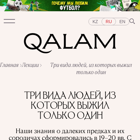
KZ
RU
EN
Главная
Разделы
Лекции
Три вида людей, из которых выжил
только один
ИНТЕРВЬЮ
ЛЕКЦИИ
ИСТОРИИ
КОРОТКО
ТЕСТЫ
СПЕЦПРОЕКТЫ
Темы
ТРИ ВИДА ЛЮДЕЙ, ИЗ
ВОСТОК
ЗАПАД
ЦЕНТРАЛЬНАЯ АЗИЯ
КОТОРЫХ ВЫЖИЛ
КАЗАХСТАН
ЛЮДИ
ИСКУССТВО
ВКУС ИСТОРИИ
ГОРОДА
РЕПРЕССИИ В СССР
ТОЛЬКО ОДИН
ПРЕДМЕТЫ
ИСТОРИЯ НАУКИ
ПРОФЕССИИ
Наши знания о далеких предках и их
сородичах сформировались в 19–20 вв. С