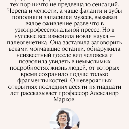
тех пор ничто не предвещало сенсаций.
Черепа и челюсти, а чаще фаланги и зубы
ИСПОЛЬЗОВАНИЕ ИНФОРМАЦИИ
ПОЛИТИКА КОНФИДЕНЦИАЛЬНОСТИ
пополняли запасники музеев, вызывая
О ПРОЕКТЕ
вялое оживление разве что в
РЕКЛАМА В QALAM
НАШИ АВТОРЫ
узкопрофессиональной прессе. Но в
нулевые все изменила новая наука —
палеогенетика. Она заставила заговорить
веками молчавшие останки, обнаружила
неизвестный доселе вид человека и
позволила увидеть в немыслимых
подробностях жизнь людей, от которых
время сохранило подчас только
фрагменты костей. О невероятных
открытиях последних десяти-пятнадцати
лет рассказывает профессор Александр
Марков.