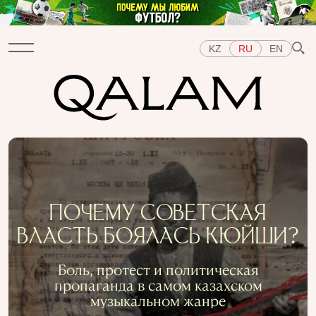
KZ
RU
EN
Разделы
ИНТЕРВЬЮ
ЛЕКЦИИ
ИСТОРИИ
КОРОТКО
ТЕСТЫ
СПЕЦПРОЕКТЫ
Темы
ПОЧЕМУ СОВЕТСКАЯ
ВОСТОК
ЗАПАД
ЦЕНТРАЛЬНАЯ АЗИЯ
ВЛАСТЬ БОЯЛАСЬ КЮЙШИ?
КАЗАХСТАН
ЛЮДИ
ИСКУССТВО
ВКУС ИСТОРИИ
ГОРОДА
РЕПРЕССИИ В СССР
Боль, протест и политическая
ПРЕДМЕТЫ
ИСТОРИЯ НАУКИ
ПРОФЕССИИ
пропаганда в самом казахском
музыкальном жанре