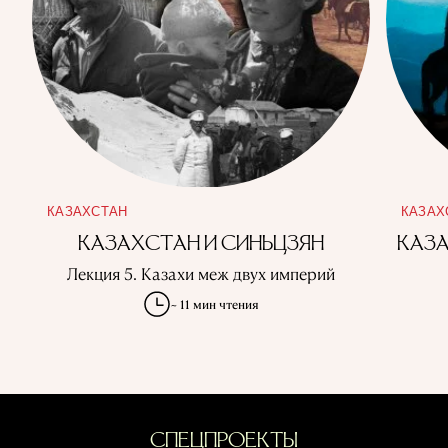
КАЗАХСТАН
КАЗАХ
КАЗАХСТАН И СИНЬЦЗЯН
КАЗА
Лекция 5. Казахи меж двух империй
~ 11 мин чтения
СПЕЦПРОЕКТЫ