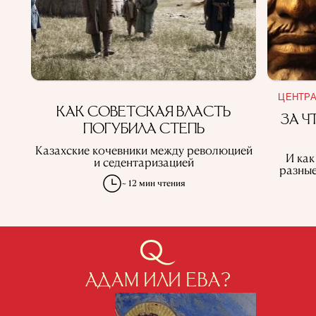
ЦЕНТРА
КАК СОВЕТСКАЯ ВЛАСТЬ
ЗА Ч
ПОГУБИЛА СТЕПЬ
Казахские кочевники между революцией
И как
и седентаризацией
разные
~ 12 мин чтения
АДАМ ИЛИ ЕВА?