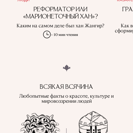
РЕФОРМАТОР ИЛИ
ГР
«МАРИОНЕТОЧНЫЙ ХАН»?
Каким на самом деле был хан Жангир?
Как в
сформир
~ 10 мин чтения
ВСЯКАЯ ВСЯЧИНА
Любопытные факты о красоте, культуре и
мировоззрении людей