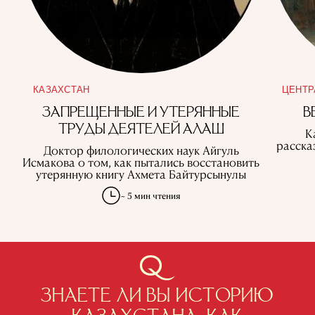
КАЗАХСТАН
ЦЕНТР
ЗАПРЕЩЕННЫЕ И УТЕРЯННЫЕ
В
ТРУДЫ ДЕЯТЕЛЕЙ АЛАШ
К
расска
Доктор филологических наук Айгуль
Исмакова о том, как пытались восстановить
утерянную книгу Ахмета Байтурсынулы
~ 5 мин чтения
ЗНАЕТЕ ЛИ ВЫ ИСТОРИЮ