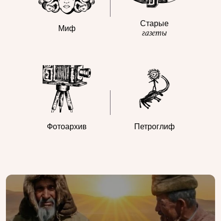
Старые
Миф
газеты
Фотоархив
Петроглиф