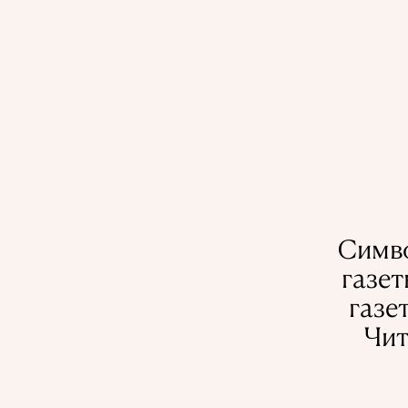
Симво
газет
газе
Чит