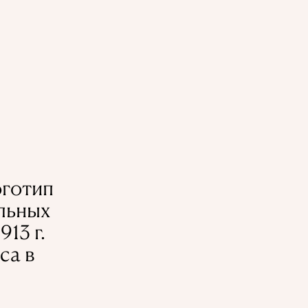
оготип
ельных
13 г.
са в