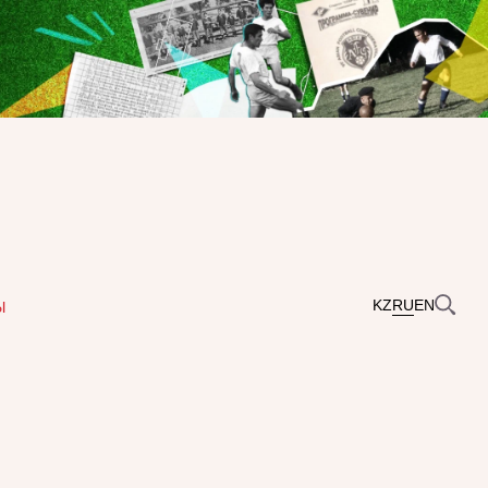
KZ
RU
EN
Ы