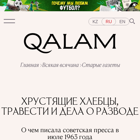
KZ
RU
EN
Разделы
Главная
Всякая всячина
Старые газеты
ИНТЕРВЬЮ
ЛЕКЦИИ
ИСТОРИИ
КОРОТКО
ТЕСТЫ
СПЕЦПРОЕКТЫ
Темы
ВОСТОК
ЗАПАД
ЦЕНТРАЛЬНАЯ АЗИЯ
ХРУСТЯЩИЕ ХЛЕБЦЫ,
КАЗАХСТАН
ЛЮДИ
ИСКУССТВО
ТРАВЕСТИ И ДЕЛА О РАЗВОДЕ
ВКУС ИСТОРИИ
ГОРОДА
РЕПРЕССИИ В СССР
ПРЕДМЕТЫ
ИСТОРИЯ НАУКИ
ПРОФЕССИИ
О чем писала советская пресса в
июле 1963 года