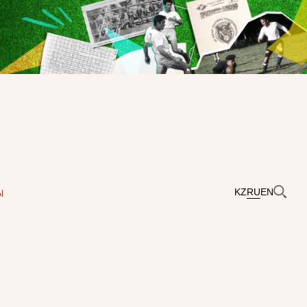
KZ
RU
EN
Ы