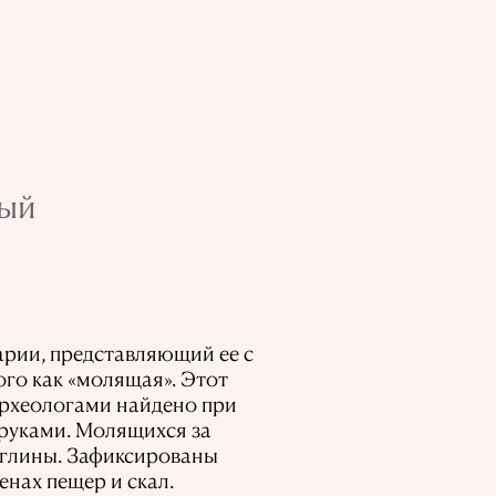
вый
рии, представляющий ее с
кого
как «молящая». Этот
 Археологами найдено при
 руками. Молящихся за
глины. Зафиксированы
енах пещер и скал.