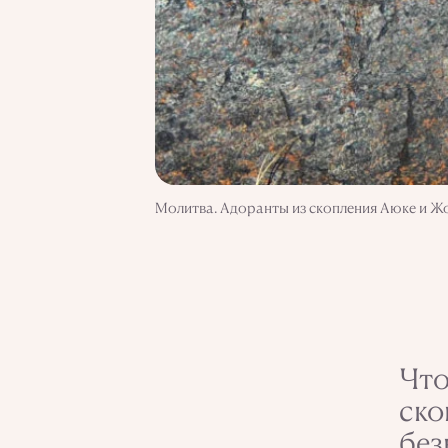
Молитва. Адоранты из скопления Аюке и 
Что
ско
без