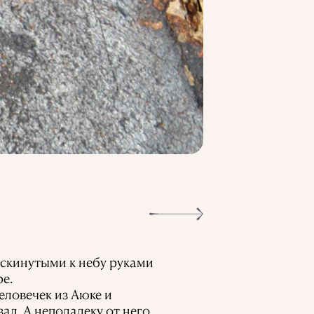
вскинутыми к небу руками
е.
еловечек из Аюке и
ад. А неподалеку от него