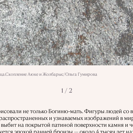
птица.Скопление Аюке и Жолбарыс/Ольга Гумирова
1 / 2
рисовали не только Богиню-мать. Фигуры людей со 
распространенных и узнаваемых изображений в мир
 выбит на покрытой патиной поверхности камня и ч
тся эпохой ранней бронзы — около 4 тысяч лет наз