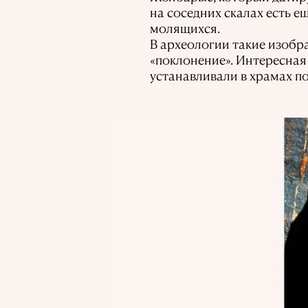
на соседних скалах есть е
молящихся.
В археологии такие изобр
«поклонение». Интересная
устанавливали в храмах п