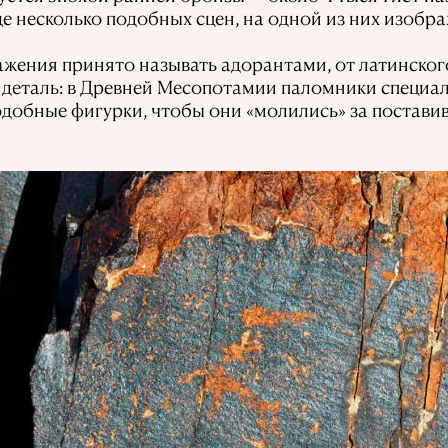
ще несколько подобных сцен, на одной из них изобр
ажения принято называть адорантами, от латинског
 деталь: в Древней Месопотамии паломники специа
одобные фигурки, чтобы они «молились» за поставив