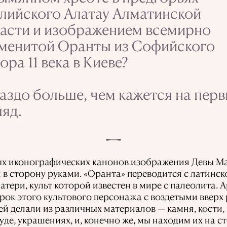
лийского Алатау Алматинской
асти и изображением всемирно
менитой Оранты из Софийского
ора 11 века в Киеве?
аздо больше, чем кажется на пер
ляд.
ых иконографических канонов изображения Девы Ма
в сторону руками. «Оранта» переводится
с латинс
атери, культ которой известен в мире с палеолита.
рок этого культового персонажа с воздетыми вверх
рей делали из различных материалов — камня,
кости,
де, украшениях, и, конечно же, мы находим их на ст