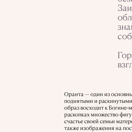
Заи
обл
зна
соб
Гор
взг
Оранта — один из основн
поднятыми и раскинутыми 
образ восходит к Богине-м
раскопках множество фигу
счастье своей семьи мате
также изображения на посу