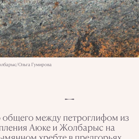
Жолбарыс/Ольга Гумирова
 общего между петроглифом из
пления Аюке и Жолбарыс на
ымянном хребте в предгорьях