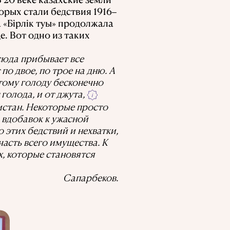
орых стали бедствия 1916
–
а «Бірлік туы» продолжала
. Вот одно из таких
сюда прибывает все
о двое, по трое на дню. А
этому голоду бесконечно
голода, и от джута,
i
нистан. Некоторые просто
о вдобавок к ужасной
 этих бедствий и нехватки,
асть всего имущества. К
, которые становятся
Сапарбеков.