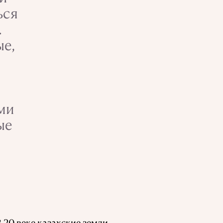
ься
.
ые,
ми
ые
 20 веке казахские земли