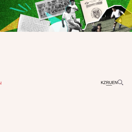
KZ
RU
EN
Ы