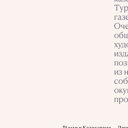
Тур
газ
Оче
общ
худ
изд
поз
из 
соб
оку
про
31 мая в Казахстан
е
—
День