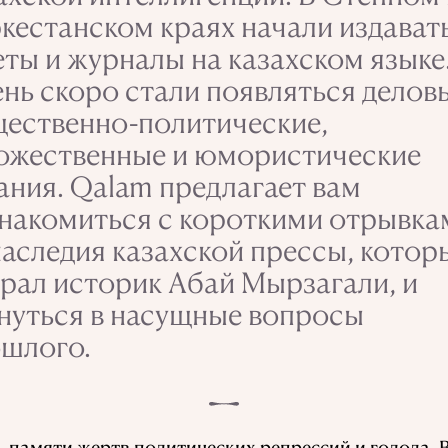
кестанском краях начали издават
еты и журналы на казахском языке
нь скоро стали появляться делов
ественно-политические,
ожественные и юмористические
ания. Qalam предлагает вам
накомиться с короткими отрывка
наследия казахской прессы, котор
рал историк Абай Мырзагали, и
нуться в насущные вопросы
шлого.
 памяти жертв политических репрессий и голода. В