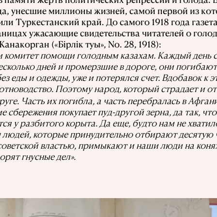
а, унесшие миллионы жизней, самой первой из кот
или Туркестанский край. До самого 1918 года газет
аницах ужасающие свидетельства читателей о голоде
накорган («Бірлік туы», No. 28, 1918):
 комитет помощи голодным казахам. Каждый день 
сколько дней и промерзшие в дороге, они погибают п
без еды и одежды, уже и потерялся счет. Вдобавок к 
отноводство. Поэтому народ, который страдает и от 
руге. Часть их погибла, а часть перебралась в Афга
ие сбережения покупает пуд-другой зерна, да так, чт
ся у разбитого корыта. Да еще, будто нам не хватило
 людей, которые принудительно отбирают десятую ч
оветской властью, примыкают и наши люди на конях
орят гнусные дел».