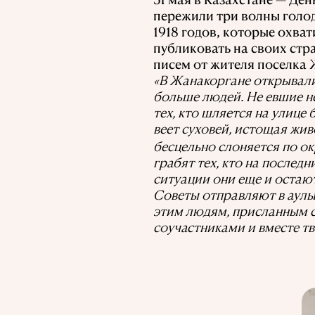
пережили три волны голод
1918 годов, которые охват
публиковать на своих стр
писем от жителя поселка Жа
«В Жанакоргане открывали
больше людей. Не евшие не
тех, кто шляется на улице 
веет суховей, истощая жив
бесцельно слоняется по ок
грабят тех, кто на последн
ситуации они еще и остают
Советы отправляют в аулы
этим людям, присланным с
соучастниками и вместе тв