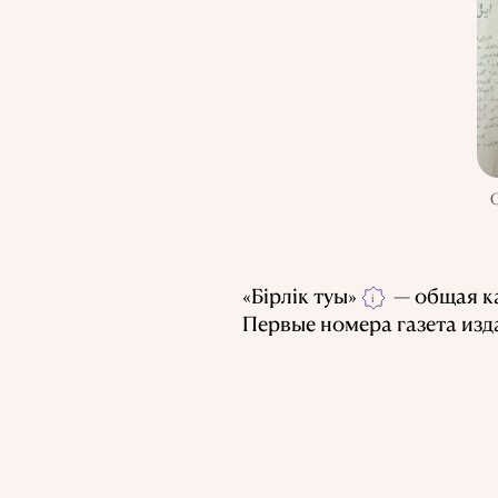
«Бірлік туы»
— общая ка
i
Первые номера газета из