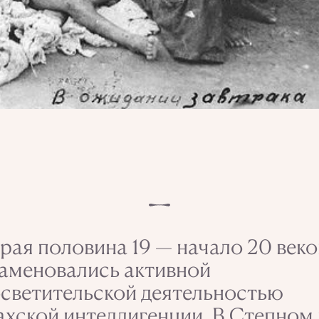
рая половина 19 — начало 20 веко
аменовались активной
светительской деятельностью
ахской интеллигенции. В Степном 