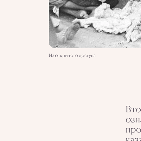
Из открытого доступа
Вто
озн
про
каз