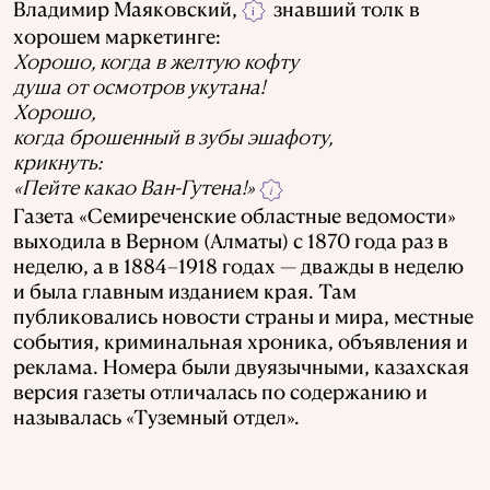
Владимир Маяковский,
знавший толк в
i
хорошем маркетинге:
Хорошо, когда в желтую кофту
душа от осмотров укутана!
Хорошо,
когда брошенный в зубы эшафоту,
крикнуть:
«Пейте какао Ван-Гутена!»
i
Газета «Семиреченские областные ведомости»
выходила в Верном (Алматы) с 1870 года раз в
неделю, а в 1884–1918 годах — дважды в неделю
и была главным изданием края. Там
публиковались новости страны и мира, местные
события, криминальная хроника, объявления и
реклама. Номера были двуязычными, казахская
версия газеты отличалась по содержанию и
называлась «Туземный отдел».