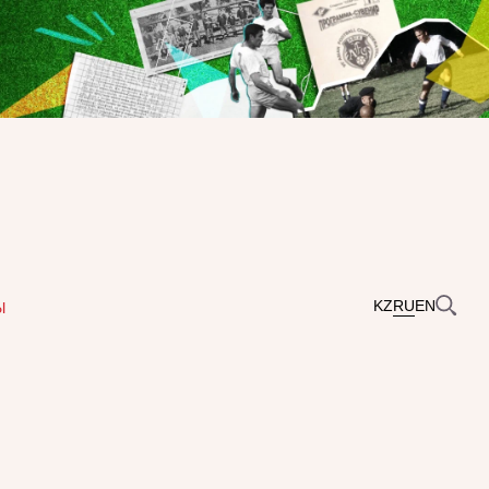
KZ
RU
EN
Ы