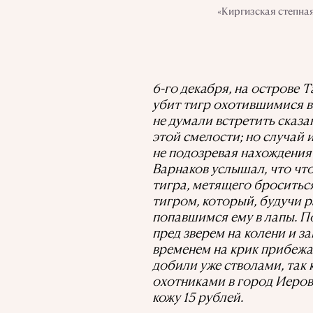
«Киргизская степная
6-го декабря, на острове 
убит тигр охотившимися в
не думали встретить сказа
этой смелости; но случай 
не подозревая нахождения 
Варнаков услышал, что что
тигра, метящего броситься 
тигром, который, будучи р
попавшимся ему в лапы. По
пред зверем на колени и з
временем на крик прибежал
добили уже стволами, так 
охотниками в город Иеровс
кожу 15 рублей.