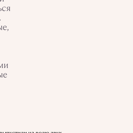
ься
.
ые,
ми
ые
 выпустили на волю двух