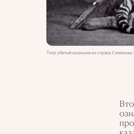
Тигр убитый казаками из отряда Семенова
Вто
озн
про
каз