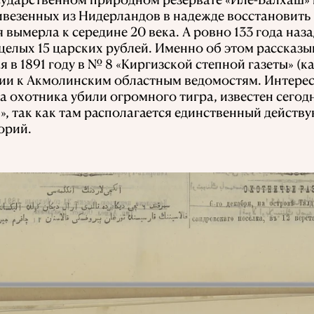
ривезенных из Нидерландов в надежде восстановить
 вымерла к середине 20 века. А ровно 133 года наза
 целых 15 царских рублей. Именно об этом рассказы
 в 1891 году в № 8 «Киргизской степной газеты» (к
нии к Акмолинским областным ведомостям. Интерес
а охотника убили огромного тигра, известен сегод
, так как там располагается единственный действ
орий.