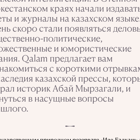
кестанском краях начали издават
еты и журналы на казахском языке
нь скоро стали появляться делов
ественно-политические,
ожественные и юмористические
ания. Qalam предлагает вам
накомиться с короткими отрывка
наследия казахской прессы, котор
рал историк Абай Мырзагали, и
нуться в насущные вопросы
шлого.
осударственном природном резервате «Иле-Балхаш»