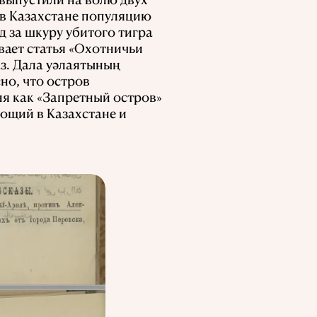
 в Казахстане популяцию
д за шкуру убитого тигра
вает статья «Охотничьи
аз. Дала уәлаятының
но, что остров
ня как «Запретный остров»
ующий в Казахстане и