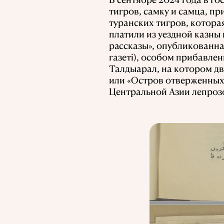
тигров, самку и самца, п
туранских тигров, которая
платили из уездной казны
рассказы», опубликованная
газеті), особом прибавле
Талдыарал, на котором дв
или «Остров отверженных»
Центральной Азии лепроз