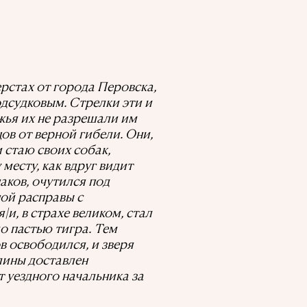
ерстах от города Перовска,
дсудковым. Стрелки эти и
ужья их не разрешали им
ов от верной гибели. Они,
и стаю своих собак,
месту, как вдруг видит
наков, очутился под
ной расправы с
и, в страхе великом, стал
о пастью тигра. Тем
в освободился, и зверя
длины доставлен
т уездного начальника за