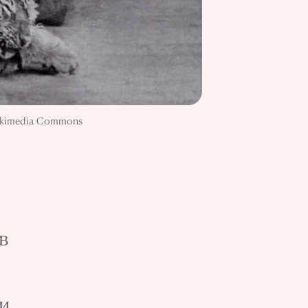
Wikimedia Commons
в
и