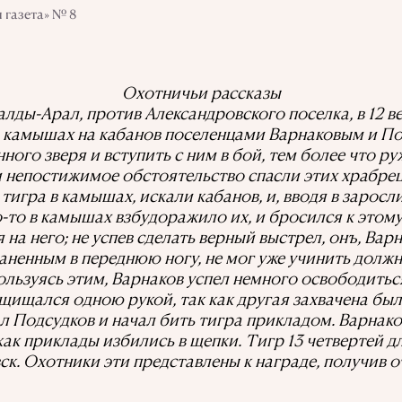
 газета» № 8
Охотничьи рассказы
Талды-Арал, против Александровского поселка, в 12 в
 камышах на кабанов поселенцами Варнаковым и По
нного зверя и вступить с ним в бой, тем более что р
и непостижимое обстоятельство спасли этих храбрец
тигра в камышах, искали кабанов, и, вводя в заросл
-то в камышах взбудоражило их, и бросился к этому 
на него; не успев сделать верный выстрел, онъ, Вар
аненным в переднюю ногу, не мог уже учинить долж
льзуясь этим, Варнаков успел немного освободиться|
ащищался одною рукой, так как другая захвачена был
 Подсудков и начал бить тигра прикладом. Варнако
как приклады избились в щепки. Тигр 13 четвертей 
к. Охотники эти представлены к награде, получив о