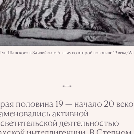
-Тян-Шанского в Заилийском Алатау во второй половине 19 века/
рая половина 19 — начало 20 веко
аменовались активной
светительской деятельностью
ахской интеллигенции. В Степном 