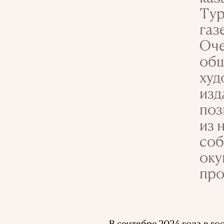
Тур
газ
Оче
общ
худ
изд
поз
из 
соб
оку
про
В сентябре 2024 года в г