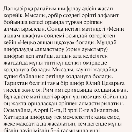
Дәл қазір қарапайым шифрлау әдісін жасап
көрейік. Мысалы, әрбір сөздегі әріпті алфавит
бойынша келесі орында тұрған әріппен
алмастырылсын. Сонда негізгі мәтіндегі «Менің
ақшам шкафта» сөйлемі осындай өзгерістен
кейін «Неңьо әлщән щқәхуә» болады. Мұндай
шифрлауды «алмастыру (орын ауыстыру)
шифры» деп атайды, алдын ала келісілген
жағдайда мұны тіпті күнделікті өмірде де
қолдануға болады. Мысалы, қауіпті жағдайда
құпия байланыс ретінде қолдануға болады.
Тарихтан белгілі тағы бір шифр Юлий Цезарьға
тиесілі және ол Рим империясында қолданылған.
Бұл әдісте мәтіндегі әр әріп үш позиция бойынша
оң жақта орналасқан әріппен алмастырылатын.
Осылайша, A әрпі D-ға, B әрпі E-ге айналатын.
Хаттарды шифрлау тек мемлекеттік қана емес,
жеке мақсатта да жасалатын, кем дегенде мұны
біздің дәуіріміздің 3–4 ғасырында үнді