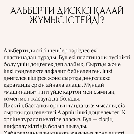
АЛЬБЕРТИ ДИСКІСІ ҚАЛАЙ
ЖҰМЫС ІСТЕЙДІ?
Альберти дискісі шеңбер тәріздес екі
пластинадан тұрады. Бұл екі пластинаны түсінікті
болу үшін дөңгелек деп алайық. Сыртқы және
ішкі дөңгелекте алфавит бейнеленген. Ішкі
дөңгелек кішірек және сыртқы дөңгелекке
қарағанда еркін айнала алады. Мұндай
«машинаны» тіпті үйде картон мен сымның
көмегімен жасауға да болады.
Дисктің бастапқы орнын таңдаңыз: мысалы, сіз
сыртқы дөңгелектегі A әрпін ішкі дөңгелектегі K
әрпіне туралап келтіре аласыз. Бұл — сіздің
шифрлау кілтіңіз болып шығады.
Хабарламаңызды қағазға жазыңыз және дискті