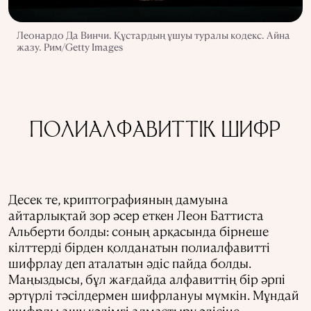
Леонардо Да Винчи. Құстардың ұшуы туралы кодекс. Айна
жазу. Рим/Getty Images
ПОЛИАЛФАВИТТІК ШИФР
Десек те, криптографияның дамуына
айтарлықтай зор әсер еткен Леон Баттиста
Альберти болды: соның арқасында бірнеше
кілттерді бірден қолданатын полиалфавитті
шифрлау деп аталатын әдіс пайда болды.
Маңыздысы, бұл жағдайда алфавиттің бір әрпі
әртүрлі тәсілдермен шифрлануы мүмкін. Мұндай
шифрды ашу кәдімгі алмастыру әдісіне