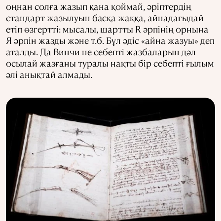
оңнан солға жазып қана қоймай, әріптердің
стандарт жазылуын басқа жаққа, айнадағыдай
етіп өзгертті: мысалы, шартты R әрпінің орнына
Я әрпін жазды және т.б. Бұл әдіс «айна жазуы» деп
аталды. Да Винчи не себепті жазбаларын дәл
осылай жазғаны туралы нақты бір себепті ғылым
әлі анықтай алмады.