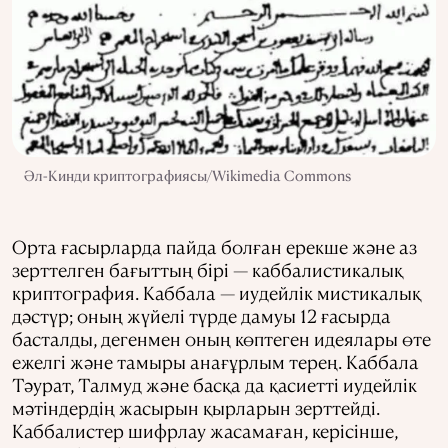
Әл-Кинди криптографиясы/Wikimedia Commons
Орта ғасырларда пайда болған ерекше және аз
зерттелген бағыттың бірі — каббалистикалық
криптография. Каббала — иудейлік мистикалық
дәстүр; оның жүйелі түрде дамуы 12 ғасырда
басталды, дегенмен оның көптеген идеялары өте
ежелгі және тамыры анағұрлым терең. Каббала
Тәурат, Талмуд және басқа да қасиетті иудейлік
мәтіндердің жасырын қырларын зерттейді.
Каббалистер шифрлау жасамаған, керісінше,