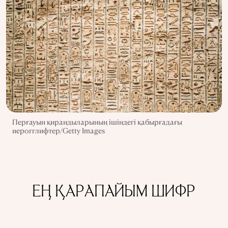
Перғауын қирандыларының ішіндегі қабырғадағы
иерогглифтер/Getty Images
ЕҢ ҚАРАПАЙЫМ ШИФР