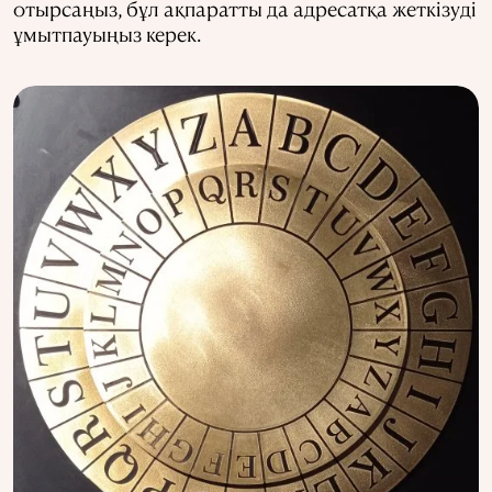
отырсаңыз, бұл ақпаратты да адресатқа жеткізуді
ұмытпауыңыз керек.