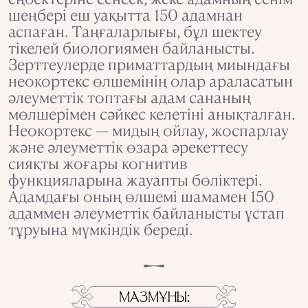
шеңбері еш уақытта 150 адамнан
аспаған. Таңғаларлығы, бұл шектеу
тікелей биологиямен байланысты.
Зерттеулерде приматтардың миындағы
неокортекс өлшемінің олар араласатын
әлеуметтік топтағы адам сананың
мөлшерімен сәйкес келетіні анықталған.
Неокортекс — мидың ойлау, жоспарлау
және әлеуметтік өзара әрекеттесу
сияқты жоғары когнитив
функцияларына жауапты бөліктері.
Адамдағы оның өлшемі шамамен 150
адаммен әлеуметтік байланысты ұстап
тұруына мүмкіндік береді.
МАЗМҰНЫ