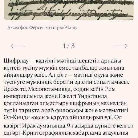
Аксел фон Ферсен хаттары/Alamy
1 / 3
Шифрлау — кәдуілгі мәтінді шешетін арнайы
кілтсіз түсіну мүмкін емес таңбалар жиынына
айналдыру әдісі. Ал кілт — мәтінді оқуға және
түсінуге мүмкіндік беретін әдістің сипаттамасы.
Десек те, Месопотамияда, содан кейін Рим
империясында және Ежелгі Үндістанда
қолданылған алмастыру шифрының кез келген
түрін тарихта араб философы және математигі
Әл-Кинди
оқсыз
қаруға айналдырып еді. Ол
«
»
қазіргі Ирак аумағында 9-ғасырда дүниеге келген
еді әрі
Криптографиялық хабарлама атаулыны
«