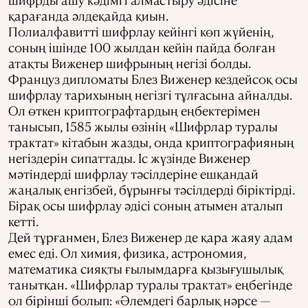
қарағанда әлдеқайда қиын.
Полиалфавитті шифрлау кейінгі көп жүйенің,
соның ішінде 100 жылдан кейін пайда болған
атақты Виженер шифрының негізі болды.
Француз дипломаты Блез Виженер кездейсоқ осы
шифрлау тарихының негізгі тұлғасына айналды.
Ол өткен криптографтардың еңбектерімен
танысып, 1585 жылы өзінің «Шифрлар туралы
трактат» кітабын жазды, онда криптографияның
негіздерін сипаттады. Іс жүзінде Виженер
мәтіндерді шифрлау тәсілдеріне ешқандай
жаңалық енгізбей, бұрынғы тәсілдерді біріктірді.
Бірақ осы шифрлау әдісі соның атымен аталып
кетті.
Дей тұрғанмен, Блез Виженер де қара жаяу адам
емес еді. Ол химия, физика, астрономия,
математика сияқты ғылымдарға қызығушылық
танытқан. «Шифрлар туралы трактат» еңбегінде
ол бірінші болып: «Әлемдегі барлық нәрсе —