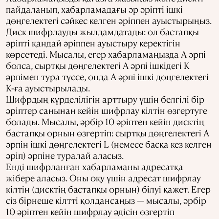
пайдаланып, хабарламадағы әр әріпті ішкі
дөңгелектегі сәйкес келген әріппен ауыстырыңыз.
Диск шифрлауды жылдамдатады: ол бастапқы
әріпті қандай әріппен ауыстыру керектігін
көрсетеді. Мысалы, егер хабарламаңызда A әрпі
болса, сыртқы дөңгелектегі A әрпі ішкідегі K
әрпімен тура түссе, онда A әрпі ішкі дөңгелектегі
K-ға ауыстырылады.
Шифрдың күрделілігін арттыру үшін белгілі бір
әріптер санынан кейін шифрлау кілтін өзгертуге
болады. Мысалы, әрбір 10 әріптен кейін дисктің
бастапқы орнын өзгертіп: сыртқы дөңгелектегі A
әрпін ішкі дөңгелектегі L (немесе басқа кез келген
әріп) әрпіне туралай аласыз.
Енді шифрланған хабарламаны адресатқа
жібере аласыз. Оны оқу үшін адресат шифрлау
кілтін (дисктің бастапқы орнын) білуі қажет. Егер
сіз бірнеше кілтті қолдансаңыз — мысалы, әрбір
10 әріптен кейін шифрлау әдісін өзгертіп