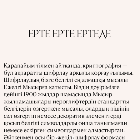
ЕРТЕ ЕРТЕ ЕРТЕДЕ
Қарапайым тілмен айтқанда, криптография —
бұл ақпаратты шифрлау арқылы қорғау ғылымы.
Шифрлаудың бізге белгілі ең алғашқы мысалы
Ежелгі Мысырға қатысты. Біздің дәуірімізге
дейінгі 1900 жылдар шамасында Мысыр
жылнамашылары иероглифтердің стандартты
белгілерін өзгерткен: мысалы, олардың пішінін
сәл өзгертіп немесе декоратив элементтерді
қосып белгілі символдарды онша танылмаған
немесе ескірген символдармен алмастырған.
Әйткенмен осы бір
жеңіл
шифрлау формасы
«
»