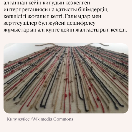
алғаннан кейін кипудың кез келген
интерпретациясына қатысты білімдердің
көпшілігі жоғалып кетті. Ғалымдар мен
зерттеушілер бұл жүйені дешифрлеу
жұмыстарын әлі күнге дейін жалғастырып келеді.
Кипу жүйесі/Wikimedia Commons