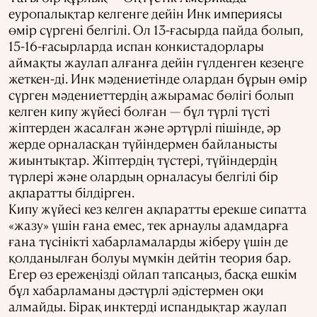
еуропалықтар келгенге дейін Инк империясы
өмір сүргені белгілі. Ол 13-ғасырда пайда болып,
15-16-ғасырларда испан конкистадорлары
аймақты жаулап алғанға дейін гүлденген кезеңге
жеткен-ді. Инк мәдениетінде олардан бұрын өмір
сүрген мәдениеттердің ажырамас бөлігі болып
келген кипу жүйесі болған — бұл түрлі түсті
жіптерден жасалған және әртүрлі пішінде, әр
жерде орналасқан түйіндермен байланысты
жиынтықтар. Жіптердің түстері, түйіндердің
түрлері және олардың орналасуы белгілі бір
ақпаратты білдірген.
Кипу жүйесі кез келген ақпаратты ерекше сипатта
«жазу» үшін ғана емес, тек арнаулы адамдарға
ғана түсінікті хабарламаларды жіберу үшін де
қолданылған болуы мүмкін дейтін теория бар.
Егер өз ережеңізді ойлап тапсаңыз, басқа ешкім
бұл хабарламаны дәстүрлі әдістермен оқи
алмайды. Бірақ инктерді испандықтар жаулап