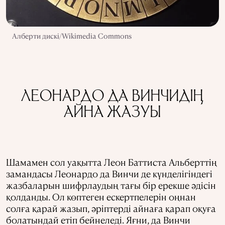
Алберти дискі/Wikimedia Commons
ЛЕОНАРДО ДА ВИНЧИДІҢ
АЙНА ЖАЗУЫ
Шамамен сол уақытта Леон Баттиста Альберттің
замандасы Леонардо да Винчи де күнделігіндегі
жазбаларын шифрлаудың тағы бір ерекше әдісін
қолданды. Ол көптеген ескертпелерін оңнан
солға қарай жазып, әріптерді айнаға қарап оқуға
болатындай етіп бейнеледі. Яғни, да Винчи