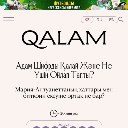
KZ
RU
EN
Бөлімдер
Адам Шифрды Қалай Және Не
СҰХБАТ
ДӘРІСТЕР
ХИКАЯ
ҚЫСҚА-НҰСҚА
Үшін Ойлап Тапты?
ТЕСТ
АРНАЙЫ ЖОБАЛАР
Тақырыптар
Мария-Антуанеттаның хаттары мен
ШЫҒЫС
БАТЫС
ОРТАЛЫҚ АЗИЯ
ҚАЗАҚСТАН
биткоин екеуіне ортақ не бар?
АДАМДАР
ӨНЕР
ТАРИХ ДӘМІ
ҚАЛАЛАР
КСРО-ДАҒЫ ҚУҒЫН-СҮРГІН
ЭЛЕМЕНТТЕР
ҒЫЛЫМ ТАРИХЫ
МАМАНДЫҚТАР
~ 20 мин оқу
Бөлісу: