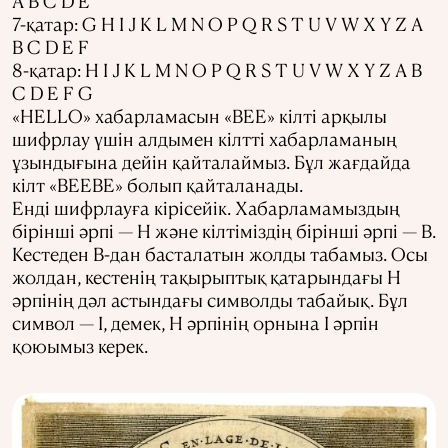
A B C D E
7-қатар: G H I J K L M N O P Q R S T U V W X Y Z A
B C D E F
8-қатар: H I J K L M N O P Q R S T U V W X Y Z A B
C D E F G
«HELLO» хабарламасын «BEE» кілті арқылы
шифрлау үшін алдымен кілтті хабарламаның
ұзындығына дейін қайталаймыз. Бұл жағдайда
кілт «BEEBE» болып қайталанады.
Енді шифрлауға кірісейік. Хабарламамыздың
бірінші әрпі — H және кілтіміздің бірінші әрпі — B.
Кестеден B-дан басталатын жолды табамыз. Осы
жолдан, кестенің тақырыптық қатарындағы H
әрпінің дәл астындағы символды табайық. Бұл
символ — I, демек, H әрпінің орнына I әрпін
қоюымыз керек.