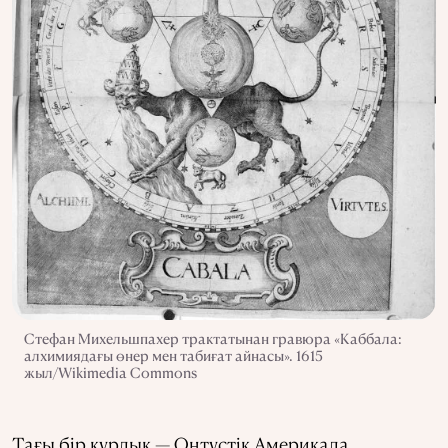
Стефан Михельшпахер трактатынан гравюра «Каббала:
алхимиядағы өнер мен табиғат айнасы». 1615
жыл/Wikimedia Commons
Тағы бір құрлық — Оңтүстік Америкада