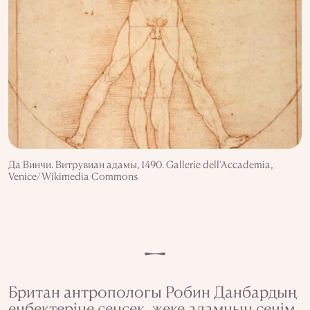
Да Винчи. Витрувиан адамы, 1490. Gallerie dell'Accademia,
Venice/Wikimedia Commons
Британ антропологы Робин Данбардың
еңбектеріне сенсек, жеке адамның сенім