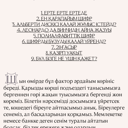
1. ЕРТЕ ЕРТЕ ЕРТЕДЕ
2. ЕҢ ҚАРАПАЙЫМ ШИФР
3. АЛЬБЕРТИ ДИСКІСІ ҚАЛАЙ ЖҰМЫС ІСТЕЙДІ?
4. ЛЕОНАРДО ДА ВИНЧИДІҢ АЙНА ЖАЗУЫ
5. ПОЛИАЛФАВИТТІК ШИФР
6. ШИФРДЫ БҰЗУДЫ ҚАЛАЙ ҮЙРЕНДІ?
7. 20-ҒАСЫР
8. ҚАЗІРГІ УАҚЫТ
9. БҰЛ БІЗГЕ НЕ ҮШІН ҚАЖЕТ?
Ш
ын өмірде бұл фактор әрдайым көрініс
береді. Қарызды көрші подъездегі танысымызға
бергеннен гөрі жақын туысымызға бергенді жөн
көреміз. Білетін нәрсемізді досымызға үйретсек
те, көшедегі біреуге айтпасымыз анық. Біреулерге
сенеміз, ал басқаларынан қорқамыз. Мемлекетке
немесе банкке деген сенім туралы айтатын
болсақ, біз тек ережеге және олардың