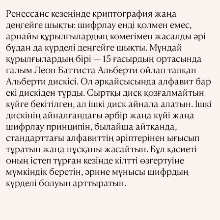
Ренессанс кезеңінде криптография жаңа
деңгейге шықты: шифрлау енді қолмен емес,
арнайы құрылғылардың көмегімен жасалды әрі
бұдан да күрделі деңгейге шықты. Мұндай
құрылғылардың бірі — 15 ғасырдың ортасында
ғалым Леон Баттиста Альберти ойлап тапқан
Альберти дискісі. Ол әрқайсысында алфавит бар
екі дискіден тұрды. Сыртқы диск қозғалмайтын
күйге бекітілген, ал ішкі диск айнала алатын. Ішкі
дискінің айналғандағы әрбір жаңа күйі жаңа
шифрлау принципін, былайша айтқанда,
стандарттағы алфавиттің әріптерінен ығысып
тұратын жаңа нұсқаны жасайтын. Бұл қасиеті
оның істеп тұрған кезінде кілтті өзгертуіне
мүмкіндік беретін, әрине мұнысы шифрдың
күрделі болуын арттыратын.