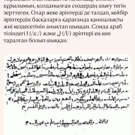
құрылымын, қолданылған сөздердің шығу тегін
зерттеген. Олар жеке әріптерді де талдап, кейбір
әріптердің басқаларға қарағанда қаншалықты
жиі кездесетінін анықтап шыққан. Сонда араб
тіліндегі ﺍ (/aː/) және ﻝ (/l/) әріптері ең көп
таралған болып шыққан.