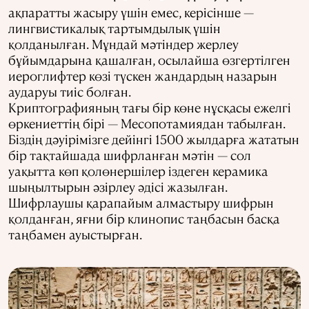
ақпаратты жасыру үшін емес, керісінше —
лингвистикалық тартымдылық үшін
қолданылған. Мұндай мәтіндер жерлеу
бұйымдарына қашалған, осылайша өзгертілген
иероглифтер көзі түскен жандардың назарын
аударуы тиіс болған.
Криптографияның тағы бір көне нұсқасы ежелгі
өркениеттің бірі — Месопотамиядан табылған.
Біздің дәуірімізге дейінгі 1500 жылдарға жататын
бір тақтайшада шифрланған мәтін — сол
уақытта көп қолөнершілер іздеген керамика
шыңылтырын әзірлеу әдісі жазылған.
Шифрлаушы қарапайым алмастыру шифрын
қолданған, яғни бір клинопис таңбасын басқа
таңбамен ауыстырған.