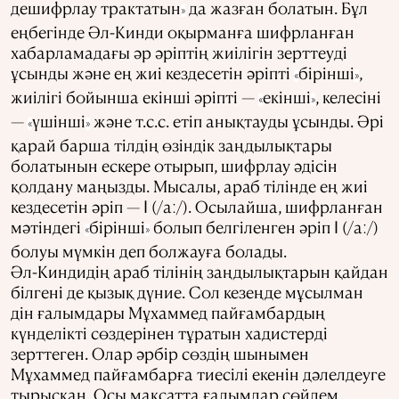
дешифрлау трактатын
да жазған болатын. Бұл
»
еңбегінде Әл-Кинди оқырманға шифрланған
хабарламадағы әр әріптің жиілігін зерттеуді
ұсынды және ең жиі кездесетін әріпті
бірінші
,
«
»
жиілігі бойынша екінші әріпті —
екінші
, келесіні
«
»
—
үшінші
және т.с.с. етіп анықтауды ұсынды. Әрі
«
»
қарай барша тілдің өзіндік заңдылықтары
болатынын ескере отырып, шифрлау әдісін
қолдану маңызды. Мысалы, араб тілінде ең жиі
кездесетін әріп — ﺍ (/aː/). Осылайша, шифрланған
мәтіндегі
бірінші
болып белгіленген әріп ﺍ (/aː/)
«
»
болуы мүмкін деп болжауға болады.
Әл-Киндидің араб тілінің заңдылықтарын қайдан
білгені де қызық дүние. Сол кезеңде мұсылман
дін ғалымдары Мұхаммед пайғамбардың
күнделікті сөздерінен тұратын хадистерді
зерттеген. Олар әрбір сөздің шынымен
Мұхаммед пайғамбарға тиесілі екенін дәлелдеуге
тырысқан. Осы мақсатта ғалымдар сөйлем