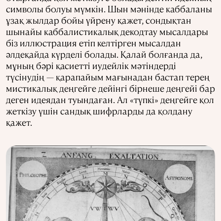
символы болуы мүмкін. Шын мәнінде каббаланы
ұзақ жылдар бойы үйрену қажет, сондықтан
шынайы каббалистикалық декодтау мысалдары
біз иллюстрация етіп келтірген мысалдан
әлдеқайда күрделі болады. Қалай болғанда да,
мұның бәрі қасиетті иудейлік мәтіндерді
түсінудің — қарапайым мағынадан бастап терең
мистикалық деңгейге дейінгі бірнеше деңгейі бар
деген идеядан туындаған. Ал «түпкі» деңгейге қол
жеткізу үшін сандық шифрларды да қолдану
қажет.