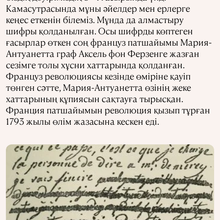
Камасутрасында мұны әйелдер мен ерлерге
кеңес еткенін білеміз. Мұнда да алмастыру
шифры қолданылған. Осы шифрды көптеген
ғасырлар өткен соң француз патшайымы Мария-
Антуанетта граф Аксель фон Ферзенге жазған
сезімге толы хұсни хаттарында қолданған.
Француз революциясы кезінде өміріне қауіп
төнген сәтте, Мария-Антуанетта өзінің жеке
хаттарының құпиясын сақтауға тырысқан.
Франция патшайымын революция қызып тұрған
1793 жылы өлім жазасына кескен еді.