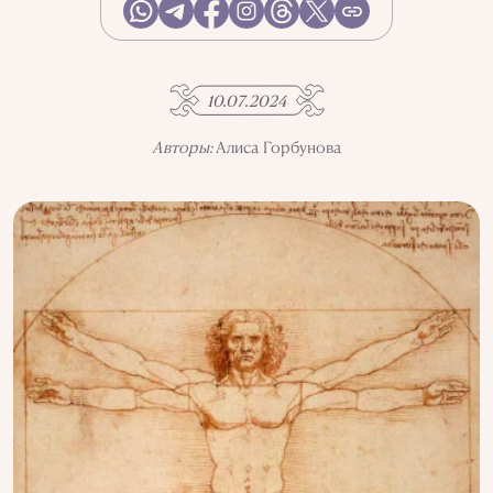
АҚПАРАТТЫ ПАЙДАЛАНУ
ҚҰПИЯЛЫЛЫҚ САЯСАТЫ
QALAM ЖОБАСЫ ТУРАЛЫ
QALAM-ДАҒЫ ЖАРНАМА
10.07.2024
БІЗДІҢ АВТОРЛАР
Авторы:
Алиса Горбунова