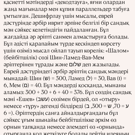
қасиетті мәтіндерді «декодтауға», яғни олардан
жаңа мағыналар мен құпия параллельдер табуға
ұмтылған. Дешифрлау үшін мысалы, еврей
дәстүрінде әрбір иврит әрпіне белгілі бір сандық
мән сәйкес келетіндігін пайдаланған. Бұл
жағдайда әр әріпті санмен алмастыруға болады.
Бұл әдісті қарапайым түрде кескіндеп көрсету
үшін өзіміз мысал ойлап тауып көрелік: «Шалом»
(бейбітшілік) сөзі Шин-Ламед-Вав-Мем
әріптерінен тұрады және שלום деп жазылады.
Еврей дәстүріндегі әрбір әріптің сандық мәндері
мынадай: Шин (ש) = 300, Ламед (ל) = 30, Вав (ו) =
6, Мем (ם) = 40. Бұл мәндерді қосқанда, мынаны
аламыз: 300 + 30 + 6 + 40 = 376. Бұл сөздің сандық
мәні «Ешев» (עשב) сөзімен бірдей, ол «отыру»
немесе «тұру» дегенді білдіреді (ע = 70, ש = 300, ב
= 6). Әріптердің санға айналдырғандағы бұл
сәйкес ұғым шынайы бейбітшілікке әркім өз
орнын тапқанда немесе әлемдегі өз «орнында»
отырғанда қол жеткізуге болады дейтін идеяның