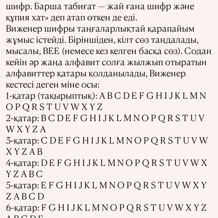
шифр. Барша табиғат — жай ғана шифр және
құпия хат» деп атап өткен де еді.
Виженер шифры таңғаларлықтай қарапайым
жұмыс істейді. Біріншіден, кілт сөз таңдалады,
мысалы, BEE (немесе кез келген басқа сөз). Содан
кейін әр жаңа алфавит солға жылжып отыратын
алфавиттер қатары қолданылады, Виженер
кестесі деген міне осы:
1-қатар (тақырыптық): A B C D E F G H I J K L M N
O P Q R S T U V W X Y Z
2-қатар: B C D E F G H I J K L M N O P Q R S T U V
W X Y Z A
3-қатар: C D E F G H I J K L M N O P Q R S T U V W
X Y Z A B
4-қатар: D E F G H I J K L M N O P Q R S T U V W X
Y Z A B C
5-қатар: E F G H I J K L M N O P Q R S T U V W X Y
Z A B C D
6-қатар: F G H I J K L M N O P Q R S T U V W X Y Z