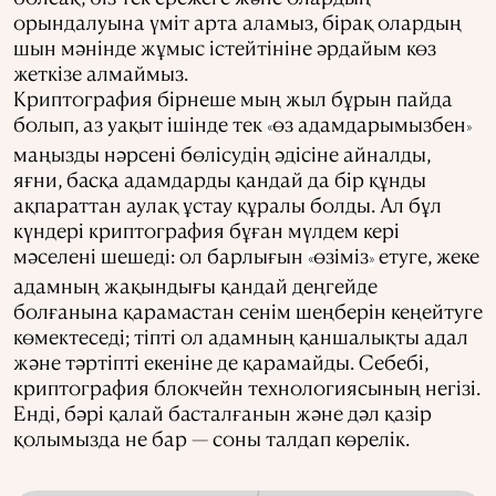
орындалуына үміт арта аламыз, бірақ олардың
шын мәнінде жұмыс істейтініне әрдайым көз
жеткізе алмаймыз.
Криптография бірнеше мың жыл бұрын пайда
болып, аз уақыт ішінде тек
өз адамдарымызбен
«
»
маңызды нәрсені бөлісудің әдісіне айналды,
яғни, басқа адамдарды қандай да бір құнды
ақпараттан аулақ ұстау құралы болды. Ал бұл
күндері криптография бұған мүлдем кері
мәселені шешеді: ол барлығын
өзіміз
етуге, жеке
«
»
адамның жақындығы қандай деңгейде
болғанына қарамастан сенім шеңберін кеңейтуге
көмектеседі; тіпті ол адамның қаншалықты адал
және тәртіпті екеніне де қарамайды. Себебі,
криптография блокчейн технологиясының негізі.
Енді, бәрі қалай басталғанын және дәл қазір
қолымызда не бар — соны талдап көрелік.