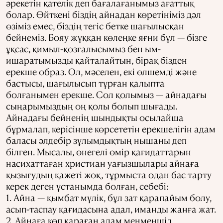
әрекетін қателік деп бағалағанымыз ағаттық
болар. Өйткені біздің айнадан көретініміз дәл
өзіміз емес, біздің тегіс бетке шағылысқан
бейнеміз. Бояу жұққан көлеңке яғни бұл — бізге
ұқсас, қимыл-қозғалысымыз бен ым-
ишаратымызды қайталайтын, бірақ бізден
ерекше образ. Ол, мәселен, екі өлшемді және
бастысы, шағылысып тұрған қалыпта
болғанымен ерекше. Сол қолымыз — айнадағы
сыңарымыздың оң қолы болып шығады.
Айнадағы бейненің шындықты осылайша
бұрмалап, керісінше көрсететін ерекшелігін адам
баласы әлдебір зұлымдықтың нышаны деп
білген. Мысалы, өнегелі өмір қағидаттарын
насихаттаған христиан уағызшылары айнаға
қызығудың қажеті жоқ, тұрмыста одан бас тарту
керек деген ұстанымда болған, себебі:
1. Айна — қымбат мүлік, бұл зат қарапайым болу,
асып-таспау қағидасына адал, иманды жанға жат.
2. Айнаға көп қараған адам менменшіл,