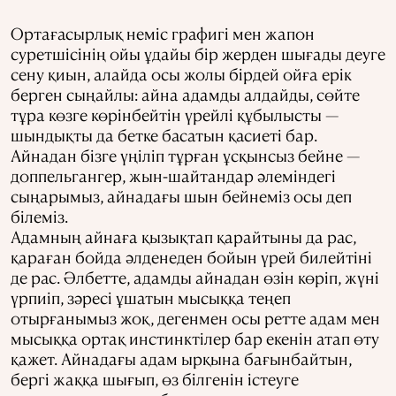
Ортағасырлық неміс графигі мен жапон
суретшісінің ойы ұдайы бір жерден шығады деуге
сену қиын, алайда осы жолы бірдей ойға ерік
берген сыңайлы: айна адамды алдайды, сөйте
тұра көзге көрінбейтін үрейлі құбылысты —
шындықты да бетке басатын қасиеті бар.
Айнадан бізге үңіліп тұрған ұсқынсыз бейне —
доппельгангер, жын-шайтандар әлеміндегі
сыңарымыз, айнадағы шын бейнеміз осы деп
білеміз.
Адамның айнаға қызықтап қарайтыны да рас,
қараған бойда әлденеден бойын үрей билейтіні
де рас. Әлбетте, адамды айнадан өзін көріп, жүні
үрпиіп, зәресі ұшатын мысыққа теңеп
отырғанымыз жоқ, дегенмен осы ретте адам мен
мысыққа ортақ инстинктілер бар екенін атап өту
қажет. Айнадағы адам ырқына бағынбайтын,
бергі жаққа шығып, өз білгенін істеуге