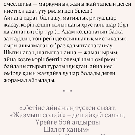
емес, шива — марқұмның жаны жай тапсын деген
ниетпен аза тұту рәсімі деп біледі.)
Айнаға қарап бал ашу, магиялық ритуалдар
жасау, көріпкелдің қолындағы хрусталь шар (бұл
да айнаның бір түрі)... Адам қолданатын басқа
заттардың төңірегінде осыншалық мистикалық,
сыры ашылмаған образ қалыптаспаған-ау.
Шытынаған, шағылған айна — жаман ырым;
айна көзге көрінбейтін әлемді шын өмірмен
байланыстырып тұратындықтан, айна иесі
өмірде қиын жағдайға душар болады деген
жорамал айтылады.
«..бетіне айнаның түскен сызат,
«Жазмыш солай!» – деп айқай салып,
Үрейге бой алдырды
Шалот ханым»