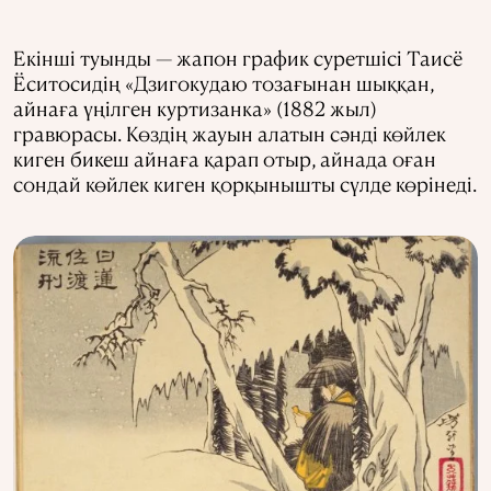
Екінші туынды — жапон график суретшісі Таисё
Ёситосидің «Дзигокудаю тозағынан шыққан,
айнаға үңілген куртизанка» (1882 жыл)
гравюрасы. Көздің жауын алатын сәнді көйлек
киген бикеш айнаға қарап отыр, айнада оған
сондай көйлек киген қорқынышты сүлде көрінеді.