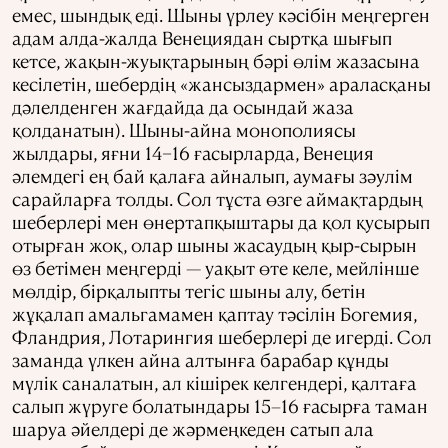
емес, шындық еді. Шыны үрлеу кәсібін меңгерген
адам алда-жалда Венециядан сыртқа шығып
кетсе, жақын-жуықтарының бәрі өлім жазасына
кесілетін, шебердің «жансыздармен» араласқаны
дәлелденген жағдайда да осындай жаза
қолданатын). Шыны-айна монополиясы
жылдары, яғни 14−16 ғасырларда, Венеция
әлемдегі ең бай қалаға айналып, аумағы зәулім
сарайларға толды. Сол тұста өзге аймақтардың
шеберлері мен өнертапқыштары да қол қусырып
отырған жоқ, олар шыны жасаудың қыр-сырын
өз бетімен меңгерді — уақыт өте келе, мейлінше
мөлдір, бірқалыпты тегіс шыны алу, бетін
жұқалап амальгамамен қаптау тәсілін Богемия,
Фландрия, Лотарингия шеберлері де игерді. Сол
заманда үлкен айна алтынға барабар құнды
мүлік саналатын, ал кішірек келгендері, қалтаға
салып жүруге болатындары 15–16 ғасырға таман
шаруа әйелдері де жәрмеңкеден сатып ала