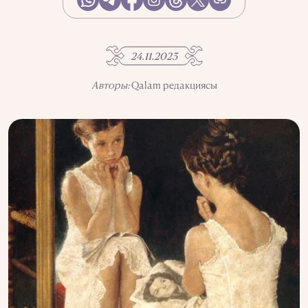
АҚПАРАТТЫ ПАЙДАЛАНУ
ҚҰПИЯЛЫЛЫҚ САЯСАТЫ
QALAM ЖОБАСЫ ТУРАЛЫ
QALAM-ДАҒЫ ЖАРНАМА
24.11.2023
БІЗДІҢ АВТОРЛАР
Авторы:
Qalam редакциясы