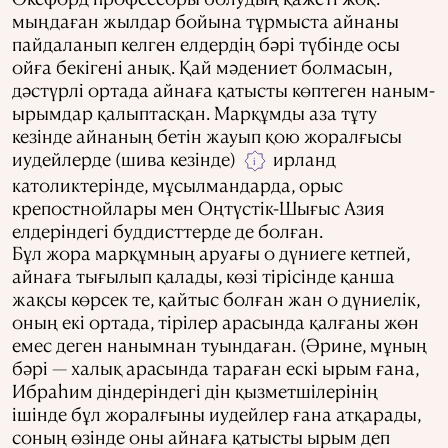
мыңдаған жылдар бойына тұрмыста айнаны
пайдаланып келген елдердің бәрі түбінде осы
ойға бекігені анық. Қай мәдениет болмасын,
дәстүрлі ортада айнаға қатысты көптеген наным-
ырымдар қалыптасқан. Марқұмды аза тұту
кезінде айнаның бетін жауып қою жоралғысы
иудейлерде (шива кезінде)
ирланд
i
католиктерінде, мұсылмандарда, орыс
крепостнойлары мен Оңтүстік-Шығыс Азия
елдеріндегі буддисттерде де болған.
Бұл жора марқұмның аруағы о дүниеге кетпей,
айнаға тығылып қалады, көзі тірісінде қанша
жақсы көрсек те, қайтыс болған жан о дүниелік,
оның екі ортада, тірілер арасында қалғаны жөн
емес деген нанымнан туындаған. (Әрине, мұның
бәрі — халық арасында тараған ескі ырым ғана,
Ибраһим діндеріндегі дін қызметшілерінің
ішінде бұл жоралғыны иудейлер ғана атқарады,
соның өзінде оны айнаға қатысты ырым деп