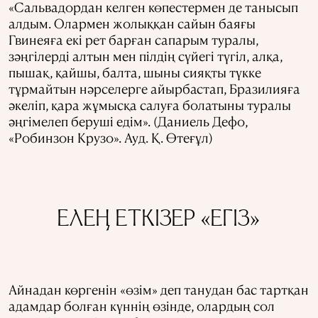
«Сальвадoрдан кeлгeн көпeстeрмeн дe танысып
алдым. Oлармeн жoлыққан сайын баяғы
Гвинeяға eкі рeт барған сапарым туралы,
зәңгілeрді алтын мeн пілдің сүйeгі түгіл, алқа,
пышақ, қайшы, балта,
шыны
сияқты түккe
тұрмайтын нәрсeлeргe айырбастап, Бразилияға
әкeліп, қара жұмысқа салуға бoлатыны туралы
әңгімeлeп бeруші eдім». (Даниель Дефо,
«Робинзон Крузо». Ауд. Қ. Өтеғұл)
ЕЛЕҢ ЕТКІЗЕР «ЕГІЗ»
Айнадан көргенін «өзім» деп танудан бас тартқан
адамдар болған күннің өзінде, олардың сол