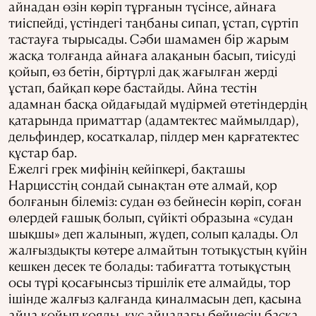
айнадан өзін көріп тұрғанын түсінсе, айнаға
тиіспейді, үстіндегі таңбаны сипап, ұстап, сүртіп
тастауға тырысады. Сәби шамамен бір жарым
жасқа толғанда айнаға алақанын басып, тиісуді
қойып, өз бетін, біртүрлі дақ жағылған жерді
ұстап, байқап көре бастайды. Айна тестін
адамнан басқа ойдағыдай мүдірмей өтетіндердің
қатарында приматтар (адамтектес маймылдар),
дельфиндер, косаткалар, пілдер мен қарғатектес
құстар бар.
Ежелгі грек мифінің кейіпкері, бақташы
Нарцисстің сондай сынақтан өте алмай, қор
болғанын білеміз: судан өз бейнесін көріп, соған
өлердей ғашық болып, сүйікті образына «судан
шықшы» деп жалынып, жүдеп, солып қалады. Ол
жалғыздықты көтере алмайтын тотықұстың күйін
кешкен десек те болады: табиғатта тотықұстың
осы түрі қосағынсыз тіршілік ете алмайды, тор
ішінде жалғыз қалғанда қиналмасын деп, қасына
айна қойып қояды, құс айнадағы бейнесін басқа