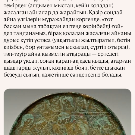
темірден (алдымен мыстан, кейін қоладан)
жасалған айналар да жарайтын. Қазір сондай
айна үлгілерін мұражайдан көргенде, «тот
басқан мына табақтан ештеңе көрінбейді ғой»
деп таңданамыз, бірақ қоладан жасалған айнаны
дұрыс күтіп ұстаса (уақытылы жылтыратып, бетін
киізбен, бор ұнтағымен ысқылап, сүртіп отырса),
тәп-тәуір айна қызметін атқарады — ертедегі
қыздар ұқсап, соған қарап-ақ қасыңызды, ағарған
шаштарды жұлып, көзіңізді бояп, бетке шыққан
безеуді сығып, қажетінше сәнденсеңіз болады.