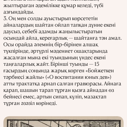
жылтыраған әдемілікке құмар келеді, түбі
азғындайды.
3. Оң мен солды ауыстырып көрсететін
айналардың шайтан ойлап тапқан дүние екені
даусыз, себебі адамды жаңылыстыратын
осындай айла, кереғарлық — шайтанға тән амал.
Осы орайда әлемнің бір-бірінен алшақ
түкпірінде, әртүрлі мәдениет ошақтарында
жасалған мына екі туындының үндес екені
таңғаларлық жайт. Бірінші туынды — 15
ғасырдың соңында жарық көрген «Бойжеткен
тәрбиесі жайлы» («О воспитании юных дев»)
атты трактатқа арнап салған гравюрасы. Айнаға
қарап, шашын тарап тұрған қызға айнадан өз
бейнесі емес, артын сипап, күліп, мазақтап
тұрған әзәзіл көрінеді.