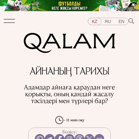
KZ
RU
EN
Бөлімдер
АЙНАНЫҢ ТАРИХЫ
СҰХБАТ
ДӘРІСТЕР
ХИКАЯ
ҚЫСҚА-НҰСҚА
ТЕСТ
АРНАЙЫ ЖОБАЛАР
Адамдар айнаға қараудан неге
Тақырыптар
қорықты, оның қандай жасалу
ШЫҒЫС
БАТЫС
ОРТАЛЫҚ АЗИЯ
ҚАЗАҚСТАН
тәсілдері мен түрлері бар?
АДАМДАР
ӨНЕР
ТАРИХ ДӘМІ
ҚАЛАЛАР
КСРО-ДАҒЫ ҚУҒЫН-СҮРГІН
ЭЛЕМЕНТТЕР
ҒЫЛЫМ ТАРИХЫ
МАМАНДЫҚТАР
~ 11 мин оқу
Бөлісу: