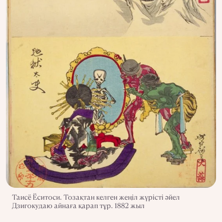
Таисё Ёситоси. Тозақтан келген жеңіл жүрісті әйел
Дзигокудаю айнаға қарап тұр. 1882 жыл