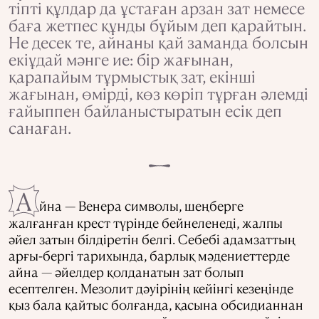
тіпті құлдар да ұстаған арзан зат немесе
баға жетпес құнды бұйым деп қарайтын.
Не десек те, айнаны қай заманда болсын
екіұдай мәнге ие: бір жағынан,
қарапайым тұрмыстық зат, екінші
жағынан, өмірді, көз көріп тұрған әлемді
ғайыппен байланыстыратын есік деп
санаған.
А
йна — Венера символы, шеңберге
жалғанған крест түрінде бейнеленеді, жалпы
әйел затын білдіретін белгі. Себебі адамзаттың
арғы-бергі тарихында, барлық мәдениеттерде
айна — әйелдер қолданатын зат болып
есептелген. Мезолит дәуірінің кейінгі кезеңінде
қыз бала қайтыс болғанда, қасына обсидианнан