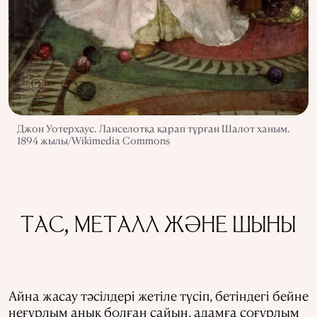
Джон Уотерхаус. Ланселотқа қарап тұрған Шалот ханым.
1894 жылы/Wikimedia Commons
ТАС, МЕТАЛЛ ЖӘНЕ ШЫНЫ
Айна жасау тәсілдері жетіле түсіп, бетіндегі бейне
неғұрлым анық болған сайын, адамға соғұрлым