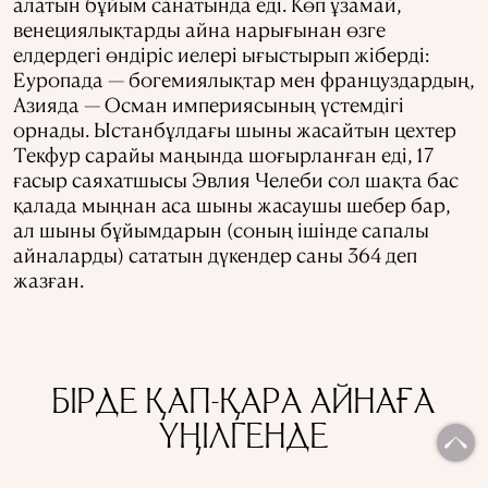
алатын бұйым санатында еді. Көп ұзамай,
венециялықтарды айна нарығынан өзге
елдердегі өндіріс иелері ығыстырып жіберді:
Еуропада — богемиялықтар мен француздардың,
Азияда — Осман империясының үстемдігі
орнады. Ыстанбұлдағы шыны жасайтын цехтер
Текфур сарайы маңында шоғырланған еді, 17
ғасыр саяхатшысы Эвлия Челеби сол шақта бас
қалада мыңнан аса шыны жасаушы шебер бар,
ал шыны бұйымдарын (соның ішінде сапалы
айналарды) сататын дүкендер саны 364 деп
жазған.
БІРДЕ ҚАП-ҚАРА АЙНАҒА
ҮҢІЛГЕНДЕ