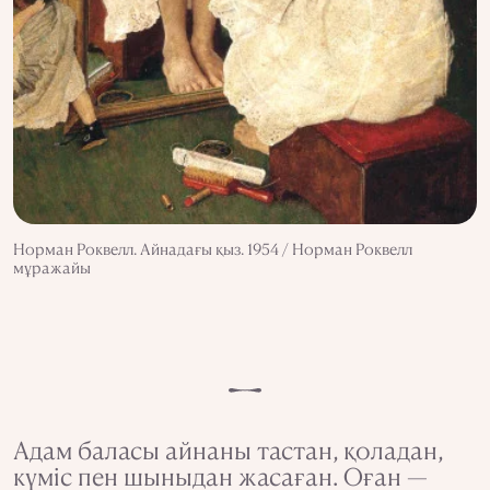
Норман Роквелл. Айнадағы қыз. 1954 / Норман Роквелл
мұражайы
Адам баласы айнаны тастан, қоладан,
күміс пен шыныдан жасаған. Оған —