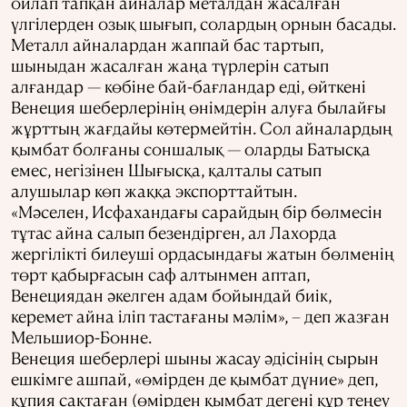
ойлап тапқан айналар металдан жасалған
үлгілерден озық шығып, солардың орнын басады.
Металл айналардан жаппай бас тартып,
шыныдан жасалған жаңа түрлерін сатып
алғандар — көбіне бай-бағландар еді, өйткені
Венеция шеберлерінің өнімдерін алуға былайғы
жұрттың жағдайы көтермейтін. Сол айналардың
қымбат болғаны соншалық — оларды Батысқа
емес, негізінен Шығысқа, қалталы сатып
алушылар көп жаққа экспорттайтын.
«Мәселен, Исфахандағы сарайдың бір бөлмесін
тұтас айна салып безендірген, ал Лахорда
жергілікті билеуші ордасындағы жатын бөлменің
төрт қабырғасын саф алтынмен аптап,
Венециядан әкелген адам бойындай биік,
керемет айна іліп тастағаны мәлім», – деп жазған
Мельшиор-Бонне.
Венеция шеберлері шыны жасау әдісінің сырын
ешкімге ашпай, «өмірден де қымбат дүние» деп,
құпия сақтаған (өмірден қымбат дегені құр теңеу