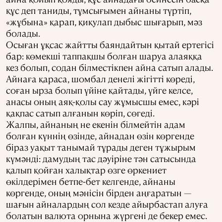
құс деп таниды, тұмсығымен айнаны түртіп,
«жұбына» қарап, қиқулап дыбыс шығарып, мәз
болады.
Осыған ұқсас жайтты баяндайтын қытай ертегісі
бар: көмекші таппақшы болған шаруа алаяққа
кез болып, содан білместікпен айна сатып алады.
Айнаға қараса, шомбал денелі жігітті көреді,
соған ырза болып үйіне қайтады, үйге келсе,
анасы оның аяқ-қолы сау жұмысшы емес, кәрі
қақпас сатып алғанын көріп, сөгеді.
Жалпы, айнаның не екенін білмейтін адам
болған күннің өзінде, айнадан өзін көргенде
біраз уақыт танымай тұрады деген тұжырым
күмәнді: дамудың тас дәуіріне тән сатысында
қалып қойған халықтар өзге өркениет
өкілдерімен бетпе-бет келгенде, айнаны
көргенде, оның мәнісін бірден аңғаратын —
шағын айналардың сол кезде айырбастап алуға
болатын валюта орнына жүргені де бекер емес.