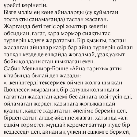
үрейлі көрінетін.
Бізге мәлім ең көне айналарды (су құйылған
тостақты санамағанда) тастан жасаған.
Жарғанда беті тегіс әрі жылтыр келетін
обсидиан, гагат, қара мәрмәр сияқты тас
түрлерін кәдеге жарататын. Бір қызығы, тастан
жасалған айналар қазір бар айна түрлерін ойлап
тапқан кезде де ешқайда жоғалмай, ұзақ уақыт
бойы қолданыстан шықпаған екен.
Сабин Мельшиор-Бонне «Айна тарихы» атты
кітабында былай деп жазады:
«...кеніштерді тексермек оймен жолға шыққан
Дюплесси мырзаның бір сатушы қолындағы
гагаттан жасалған әдемі бес айнаға көзі түсіп еді,
ойламаған жерден қазынаға жолыққандай
қуанып, кәдеге жарататын әйеліме беремін деп,
бірден сатып алды; әйеліне жазған хатында «әлі
ешкім көрмеген мұндай керемет заттар ілуде бір
кездеседі» деп, айнаның үлкенін ешкімге бермей,