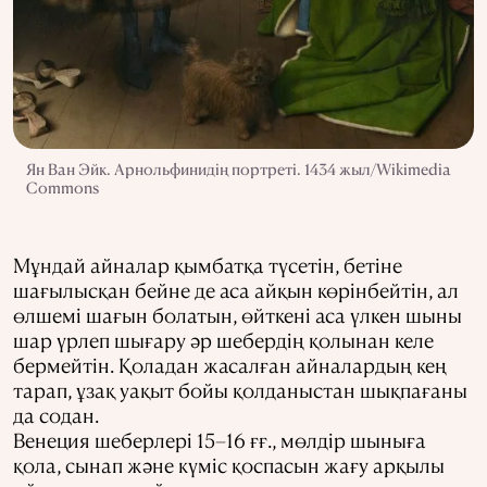
Ян Ван Эйк. Арнольфинидің портреті. 1434 жыл/Wikimedia
Commons
Мұндай айналар қымбатқа түсетін, бетіне
шағылысқан бейне де аса айқын көрінбейтін, ал
өлшемі шағын болатын, өйткені аса үлкен шыны
шар үрлеп шығару әр шебердің қолынан келе
бермейтін. Қоладан жасалған айналардың кең
тарап, ұзақ уақыт бойы қолданыстан шықпағаны
да содан.
Венеция шеберлері 15–16 ғғ., мөлдір шыныға
қола, сынап және күміс қоспасын жағу арқылы