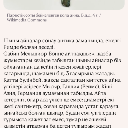
Париcтің соты бейнеленген қола айна. Б.д.д. 4 ғ. /
Wikimedia Commons
Шыны айналар сонау антика заманында, ежелгі
Римде болған деседі.
Сабин Мельшиор-Бонне айтпақшы: «...қазба
жұмыстары кезінде табылған шыны айналар біз
ойлағаннан да кейінгі кезең жәдігерлері
қатарында, шамамен б.д. 3 ғасырына жатады.
Қатты бүлінбей, жақсы сақталған көптеген айна
үлгілері әсіресе Мысыр, Галлия (Реймс), Кіші
Азия, Германия аумағынан табылды. Айта
кетерлігі, олар аса үлкен де емес: диаметрі екі-
жеті сантиметр, соған қарағанда ұстап қарауға
ыңғайсыз болған шығар, бұдан сол үлгілердің
тұрмыста қажет зат емес, тұмар не әшекей
қызметін атқарған ба деген тұжырым жасап