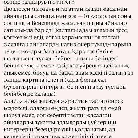
өзінде қалдыруын өтінген».
Дюплесси мырзаның гагаттан қашап жасалған
айналарды сатып алған кезі — 16 ғасырдың соңы,
сол шақта Венецияда жасалған шыны айналар
сатылымда бар еді (қалталы адам аламын десе,
қолжетімді еді), соған қарамастан ол тастан
жасалған айналарды нағыз өнер туындыларына
теңеп, жоғары бағалаған. Қара тас бетіне
шағылысып түскен бейне — шыны бетіндегі
бейне сияқты емес: қазір көз үйренгендей ашық,
анық емес, бояуы да басқа, адам кескіні салынған
жанды картина іспетті (қара фонда сәл
бұлыңғырланып тұрған бейненің ақау тұстары
білінбей де қалады).
Алайда айна жасауға жарайтын тастар сирек
кездеседі, оларды өңдеп, жылтырату да оңай
шаруа емес, сол себепті тастан жасалған
айналарды ауқатты адамдардың үйлерінің
интерьерін безендіру үшін қолданатын, ал
күнделікті тұрмыстық қажеттілікті өтеуге