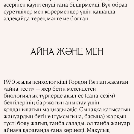
әсерінен қауіптенуді ғана білдірмейді. Бұл образ
суретшілер мен көрермендер үшін қашанда
әлдеқайда терең мәнге ие болған.
АЙНА ЖӘНЕ МЕН
1970 жылы психолог кіші Гордон Гэллап жасаған
«айна тесті» — жер бетін мекендеген
биологиялық түрлерде ақыл-ес (сана-сезім)
белгілерінің бар-жоғын анықтау үшін
қолданылатын маңызды әдіс. Сынаққа қатысатын
жануардың бетіне (тұмсығына, басына) жарқын
түсті бояу жағып, таңба салады, ол таңба жануар
айнаға қарағанда ғана көрінеді. Мақұлық