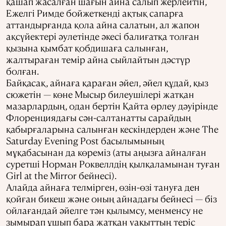
қашап жасалған шағын айна салып жерлейтін,
Ежелгі Римде бойжеткенді ақтық сапарға
аттандырғанда қола айна салатын, ал жапон
ақсүйектері әулетінде әкесі балиғатқа толған
қызына қымбат қобдишаға салынған,
жалтыраған темір айна сыйлайтын дәстүр
болған.
Байқасақ, айнаға қараған әйел, әйел құдай, қыз
сюжетін — көне Мысыр билеушілері жатқан
мазарлардың, одан бертін Қайта өрлеу дәуірінде
Флоренциядағы сән-салтанатты сарайдың
қабырғаларына салынған кескіндерден және The
Saturday Evening Post басылымының
мұқабасынан да көреміз (аты аңызға айналған
суретші Норман Роквеллдің қылқаламынан туған
Girl at the Mirror бейнесі).
Алайда айнаға телмірген, өзін-өзі тануға ден
қойған бикеш және оның айнадағы бейнесі — біз
ойлағандай әйелге тән қылымсу, менменсу не
зымырап ұшып бара жатқан уақыттың теріс