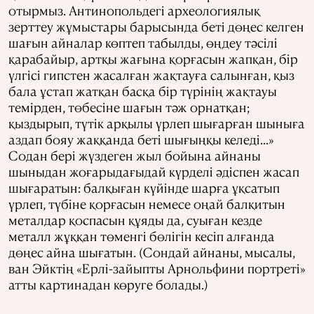
отырмыз. Антинопольдегі археологиялық
зерттеу жұмыстары барысында беті дөңес келген
шағын айналар көптеп табылды, өңдеу тәсілі
қарабайыр, артқы жағына қорғасын жапқан, бір
үлгісі гипстен жасалған жақтауға салынған, қыз
бала ұстап жатқан басқа бір түрінің жақтауы
темірден, төбесіне шағын тәж орнатқан;
қыздырып, түтік арқылы үрлеп шығарған шыныға
аздап бояу жаққанда беті шығыңқы келеді...»
Содан бері жүздеген жыл бойына айнаны
шыныдан жоғарыдағыдай күрделі әдіспен жасап
шығаратын: балқыған күйінде шарға ұқсатып
үрлеп, түбіне қорғасын немесе оңай балқитын
металдар қоспасын құяды да, суыған кезде
металл жұққан төменгі бөлігін кесіп алғанда
дөңес айна шығатын. (Сондай айнаны, мысалы,
ван Эйктің «Ерлі-зайыпты Арнольфини портреті»
атты картинадан көруге болады.)