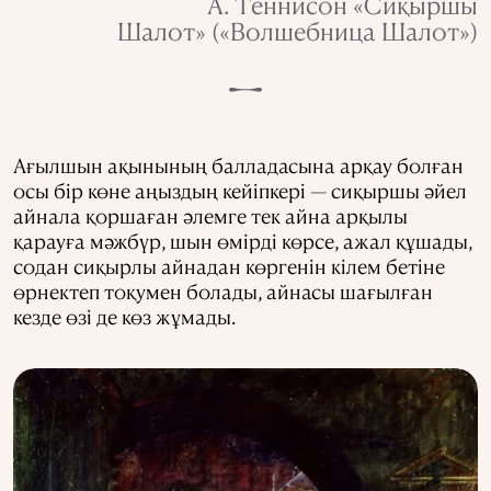
А. Теннисон «Сиқыршы
Шалот» («Волшебница Шалот»)
Ағылшын ақынының балладасына арқау болған
осы бір көне аңыздың кейіпкері — сиқыршы әйел
айнала қоршаған әлемге тек айна арқылы
қарауға мәжбүр, шын өмірді көрсе, ажал құшады,
содан сиқырлы айнадан көргенін кілем бетіне
өрнектеп тоқумен болады, айнасы шағылған
кезде өзі де көз жұмады.