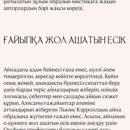
ұмтылатын зұлым образын мистикаға жақын
авторлардың бәрі жақсы көреді.
ҒАЙЫПҚА ЖОЛ АШАТЫН ЕСІК
Айнадағы адам бейнесі ғана емес, күллі әлем
төңкерілген, кереғар кейіпте көрсетіледі. Кейін
опық жемей, шындықты бүкпесіз сипаттап беру
үшін барды теріс айналдырып жіберіп, өзіндік
логикасы, себептер мен салдары айқын сюжет
құрып, Алисаны ғажайыптар әлеміне
аттандырып жіберген Льюис Кэрроллдың айна
образына жүгінгені ғажап емес. Асылы, айнаның
о дүниеге жол ашатын есік екенін аңғару үшін
Оксфорд профессоры болудың қажеті жоқ: