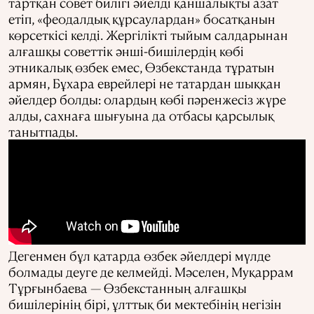
тартқан совет билігі әйелді қаншалықты азат
етіп, «феодалдық құрсаулардан» босатқанын
көрсеткісі келді. Жергілікті тыйым салдарынан
алғашқы советтік әнші-бишілердің көбі
этникалық өзбек емес, Өзбекстанда тұратын
армян, Бұхара еврейлері не татардан шыққан
әйелдер болды: олардың көбі пәренжесіз жүре
алды, сахнаға шығуына да отбасы қарсылық
танытпады.
Дегенмен бұл қатарда өзбек әйелдері мүлде
болмады деуге де келмейді. Мәселен, Муқаррам
Тұрғынбаева — Өзбекстанның алғашқы
бишілерінің бірі, ұлттық би мектебінің негізін