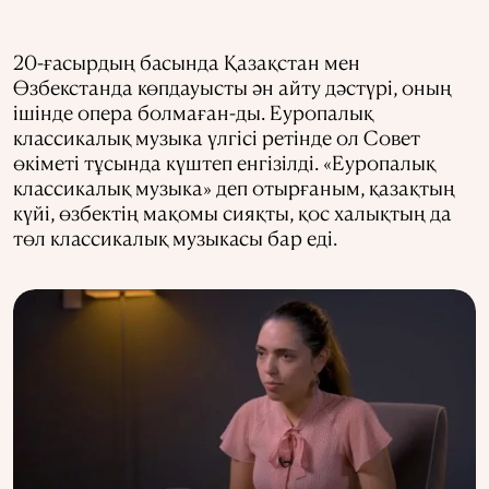
20-ғасырдың басында Қазақстан мен
Өзбекстанда көпдауысты ән айту дәстүрі, оның
ішінде опера болмаған-ды. Еуропалық
классикалық музыка үлгісі ретінде ол Совет
өкіметі тұсында күштеп енгізілді. «Еуропалық
классикалық музыка» деп отырғаным, қазақтың
күйі, өзбектің мақомы сияқты, қос халықтың да
төл классикалық музыкасы бар еді.