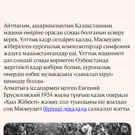
Айтпағым, ашаршылықтың Қазақстанның
мәдени өміріне орасан соққы болғанын ескеру
керек. Ұлттық кадр селдіреп қалды, Мәскеуден
жіберілген еуропалық композиторлар симфония
жазуға машықтанғандар еді. Ұлттық мәдениеті
дәл сондай соққы көрмеген Өзбекстанда
жергілікті кадр көбірек болып, еуропалық
өнердің өзбек музыкасына «сыналап кіруі»
қиындау болды.
Алматыға іссапармен келген Евгений
Брусиловский 1934 жылы тұңғыш қазақ операсы
«Қыз Жібекті» жазып, сол туындыны екі жылдан
соң Мәскеудегі
бірінші декадада
сахналап жатты.