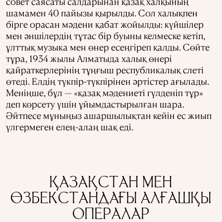
совет саясаты салдарынан қазақ халқының
шамамен 40 пайызы қырылды. Сол халықпен
бірге орасан мәдени қабат жойылды: күйшілер
мен әншілердің тұтас бір буыны келмеске кетіп,
ұлттық музыка мен өнер есеңгіреп қалды. Сөйте
тұра, 1934 жылы Алматыда халық өнері
қайраткерлерінің тұңғыш республикалық слеті
өтеді. Елдің түкпір-түкпірінен әртістер ағылады.
Меніңше, бұл — «қазақ мәдениеті гүлденіп тұр»
деп көрсету үшін ұйымдастырылған шара.
Әйтпесе мұныңыз ашаршылықтан кейін ес жиып
үлгермеген елең-алаң шақ еді.
ҚАЗАҚСТАН МЕН
ӨЗБЕКСТАНДАҒЫ АЛҒАШҚЫ
ОПЕРАЛАР