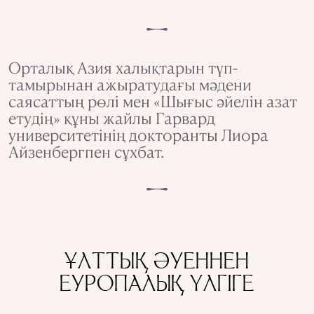
Орталық Азия халықтарын түп-
тамырынан ажыратудағы мәдени
саясаттың рөлі мен «Шығыс әйелін азат
етудің» құны жайлы Гарвард
университетінің докторанты Лиора
Айзенбергпен сұхбат.
ҰЛТТЫҚ ӘУЕННЕН
ЕУРОПАЛЫҚ ҮЛГІГЕ