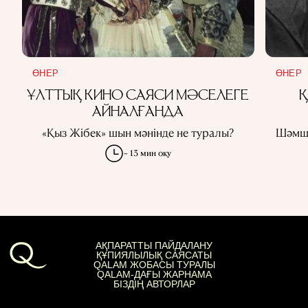
ӨНЕР
ӨНЕР
ҰЛТТЫҚ КИНО САЯСИ МӘСЕЛЕГЕ
АЙНАЛҒАНДА
«Қыз Жібек» шын мәнінде не туралы?
Шəмші
~ 13 мин оқу
АҚПАРАТТЫ ПАЙДАЛАНУ
ҚҰПИЯЛЫЛЫҚ САЯСАТЫ
QALAM ЖОБАСЫ ТУРАЛЫ
QALAM-ДАҒЫ ЖАРНАМА
БІЗДІҢ АВТОРЛАР