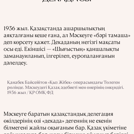
1936 жыл. Қазақстанда ашаршылықтың
аяқталғаны кеше ғана, ал Мәскеуге «бәрі тамаша»
деп көрсету қажет. Декаданың негізгі мақсаты
осы еді. Екіншісі — «Шығыстың» қаншалықты
заманауиланып, ілгерілеп, еуропаланғанын
дәлелдеу.
Қанабек Байсейітов «Қыз Жібек» операсындағы Төлеген
рөлінде. Мәскеудегі Қазақ әдебиеті мен өнерінің онкүндігі.
1936 жыл / ҚР ОМҚ ФД
Мәскеуге баратын қазақстандық делегация
өкілдерінің өзі «декада» дегеннің не екенін
білмегені жайлы оқығаным бар. Қазақ үкіметіне