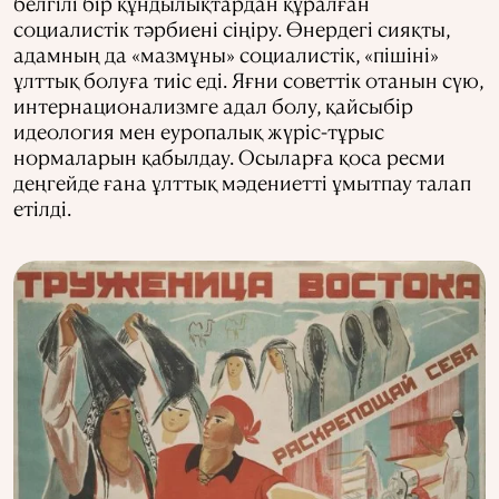
белгілі бір құндылықтардан құралған
социалистік тәрбиені сіңіру. Өнердегі сияқты,
адамның да «мазмұны» социалистік, «пішіні»
ұлттық болуға тиіс еді. Яғни советтік отанын сүю,
интернационализмге адал болу, қайсыбір
идеология мен еуропалық жүріс-тұрыс
нормаларын қабылдау. Осыларға қоса ресми
деңгейде ғана ұлттық мәдениетті ұмытпау талап
етілді.