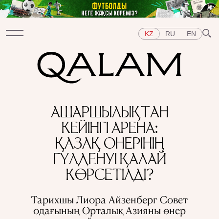
KZ
RU
EN
Бөлімдер
АШАРШЫЛЫҚТАН
СҰХБАТ
ДӘРІСТЕР
ХИКАЯ
ҚЫСҚА-НҰСҚА
КЕЙІНГІ АРЕНА:
ТЕСТ
АРНАЙЫ ЖОБАЛАР
Тақырыптар
ҚАЗАҚ ӨНЕРІНІҢ
ШЫҒЫС
БАТЫС
ОРТАЛЫҚ АЗИЯ
ҚАЗАҚСТАН
ГҮЛДЕНУІ ҚАЛАЙ
АДАМДАР
ӨНЕР
ТАРИХ ДӘМІ
ҚАЛАЛАР
КӨРСЕТІЛДІ?
КСРО-ДАҒЫ ҚУҒЫН-СҮРГІН
ЭЛЕМЕНТТЕР
ҒЫЛЫМ ТАРИХЫ
МАМАНДЫҚТАР
Тарихшы Лиора Айзенберг Совет
одағының Орталық Азияны өнер