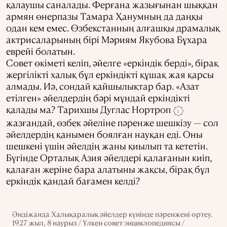
қалаушы саналады. Ферғана жазығынан шыққан
армян өнерпазы Тамара Ҳанумның да даңқы
одан кем емес. Өзбекстанның алғашқы драмалық
актрисаларының бірі Мәриям Якубова Бұхара
еврейі болатын.
Совет өкіметі келіп, әйелге «еркіндік берді», бірақ
жергілікті халық бұл еркіндікті құшақ жая қарсы
алмады. Иә, сондай қайшылықтар бар. «Азат
етілген» әйелдердің бәрі мұндай еркіндікті
қалады ма? Тарихшы Дуглас Нортроп
i
жазғандай, өзбек әйеліне пәренже шешкізу — сол
әйелдердің қанымен боялған науқан еді. Оны
шешкені үшін әйелдің жаны қиылып та кететін.
Бүгінде Орталық Азия әйелдері қалағанын киіп,
қалаған жеріне бара алатыны жақсы, бірақ бұл
еркіндік қандай бағамен келді?
Әндіжанда Халықаралық әйелдер күнінде пәренжені өртеу.
1927 жыл, 8 наурыз / Үлкен совет энциклопедиясы /