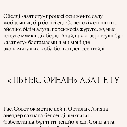
Әйелді «азат ету» процесі осы жөнге салу
жобасының бір бөлігі еді. Совет өкіметі шығыс
әйеліне білім алуға, пәренжесіз жүруге, жұмыс
істеуге мүмкіндік берді. Алайда көп зерттеуші бұл
«азат ету» бастамасын шын мәнінде
экономикалық жоба болған деп есептейді.
«ШЫҒЫС ӘЙЕЛІН» АЗАТ ЕТУ
Рас, Совет өкіметіне дейін Орталық Азияда
әйелдер сахнаға белсенді шықпаған.
Өзбекстанда бұл тіпті неғайбіл еді. Соны алға