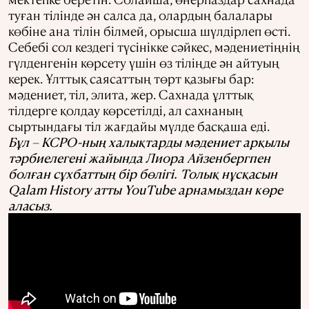
туған тілінде ән салса да, олардың балалары
көбіне ана тілін білмей, орысша шүлдірлеп өсті.
Себебі сол кездегі түсінікке сәйкес, мәдениетіңнің
гүлденгенін көрсету үшін өз тіліңде ән айтуың
керек. Ұлттық саясаттың төрт қазығы бар:
мәдениет, тіл, элита, жер. Сахнада ұлттық
тілдерге қолдау көрсетілді, ал сахнаның
сыртындағы тіл жағдайы мүлде басқаша еді.
Бұл – КСРО-ның халықтарды мәдениет арқылы
тәрбиелегені жайында Лиора Айзенбергпен
болған сұхбаттың бір бөлігі. Толық нұсқасын
Qalam History атты YouTube арнамыздан көре
аласыз.