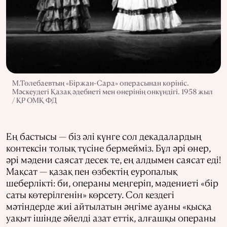
М.Төлебаевтың «Біржан-Сара» операсынан көрініс.
Мәскеудегі Қазақ әдебиеті мен өнерінің онкүндігі. 1958 жыл
/ ҚР ОМҚ ФД
Ең бастысы — біз әлі күнге сол декадалардың
контексін толық түсіне бермейміз. Бұл әрі өнер,
әрі мәдени саясат десек те, ең алдымен саясат еді!
Мақсат — қазақ пен өзбектің еуропалық
шеберлікті: би, операны меңгеріп, мәдениеті «бір
саты көтерілгенін» көрсету. Сол кездегі
мәтіндерде жиі айтылатын әңгіме ауаны «қысқа
уақыт ішінде әйелді азат еттік, алғашқы операны