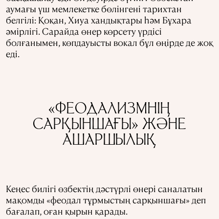
аумағы үш мемлекетке бөлінгені тарихтан
белгілі: Қоқан, Хиуа хандықтары һәм Бұхара
әмірлігі. Сарайда өнер көрсету үрдісі
болғанымен, көпдауысты вокал бұл өңірде де жоқ
еді.
«ФЕОДАЛИЗМНІҢ
САРҚЫНШАҒЫ» ЖӘНЕ
АШАРШЫЛЫҚ
Кеңес билігі өзбектің дәстүрлі өнері саналатын
мақомды «феодал тұрмыстың сарқыншағы» деп
бағалап, оған қырын қарады.