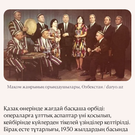
Мақом жанрының орындаушылары, Өзбекстан / daryo.uz
Қазақ өнерінде жағдай басқаша өрбіді:
операларға ұлттық аспаптар үні қосылып,
кейбірінде күйлерден тікелей үзінділер келтірілді.
Бірақ есте тұтарлығы, 1930 жылдардың басында