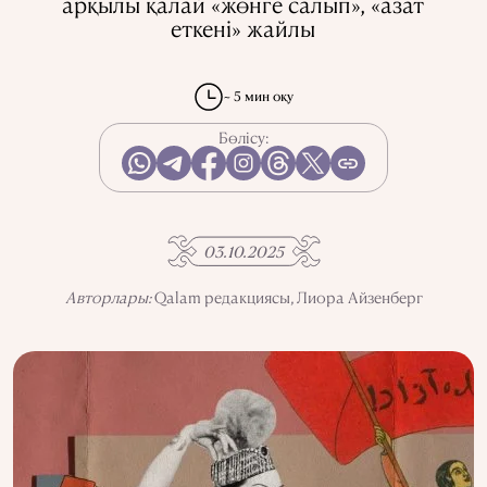
арқылы қалай «жөнге салып», «азат
еткені» жайлы
АҚПАРАТТЫ ПАЙДАЛАНУ
ҚҰПИЯЛЫЛЫҚ САЯСАТЫ
QALAM ЖОБАСЫ ТУРАЛЫ
QALAM-ДАҒЫ ЖАРНАМА
~ 5 мин оқу
БІЗДІҢ АВТОРЛАР
Бөлісу:
03.10.2025
Авторлары:
Qalam редакциясы,
Лиора Айзенберг