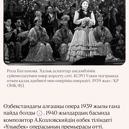
Роза Бағланова. Халық аспаптар ансамблінің
сүйемелдеуімен өнер көрсету сәті. КСРО Үлкен театрында
өткен қазақ әдебиеті мен өнерінің онкүндігі. 1959 жыл / ҚР
ОМҚ ФД
Өзбекстандағы алғашқы опера 1939 жылы ғана
пайда болды
. 1940 жылдардың басында
i
композитор А.Козловскийдің өзбек тіліндегі
«Ұлықбек» операсының премьерасы өтті.