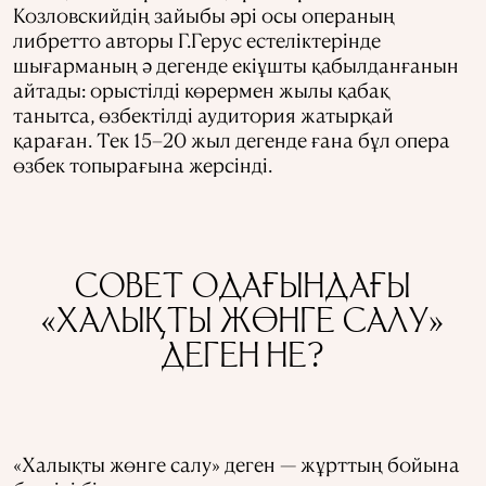
Козловскийдің зайыбы әрі осы операның
либретто авторы Г.Герус естеліктерінде
шығарманың ә дегенде екіұшты қабылданғанын
айтады: орыстілді көрермен жылы қабақ
танытса, өзбектілді аудитория жатырқай
қараған. Тек 15–20 жыл дегенде ғана бұл опера
өзбек топырағына жерсінді.
СОВЕТ ОДАҒЫНДАҒЫ
«ХАЛЫҚТЫ ЖӨНГЕ САЛУ»
ДЕГЕН НЕ?
«Халықты жөнге салу» деген — жұрттың бойына