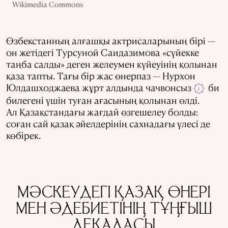
Wikimedia Commons
Өзбекстанның алғашқы актрисаларының бірі —
он жетідегі Турсуной Саидазимова «сүйекке
таңба салды» деген желеумен күйеуінің қолынан
қаза тапты. Тағы бір жас өнерпаз — Нурхон
Юлдашходжаева жұрт алдында чачвонсыз
би
i
билегені үшін туған ағасының қолынан өлді.
Ал Қазақстандағы жағдай өзгешелеу болды:
соған сай қазақ әйелдерінің сахнадағы үлесі де
көбірек.
МӘСКЕУДЕГІ ҚАЗАҚ ӨНЕРІ
МЕН ӘДЕБИЕТІНІҢ ТҰҢҒЫШ
ДЕКАДАСЫ