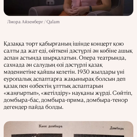
Лиора Айзенберг / Qalam
Қазаққа төрт қабырғаның ішінде концерт қою
салты да жат еді, өйткені дәстүрлі ән көбіне ашық
аспан астында шырқалатын. Опера театрында,
сахнада ән салудың өзі дәстүрлі қазақ
мәдениетіне қайшы келетін. 1930 жылдары үні
еуропалық аспаптарға жақынырақ болсын деп
қазақ пен өзбектің ұлттық аспаптарын
«жаңғыртып», «жетілдіру» науқаны жүрді. Сөйтіп,
домбыра-бас, домбыра-прима, домбыра-тенор
дегендер пайда болды.