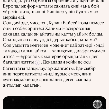
дайындалуға бар-жоғы бірнеше ай уақыт берілді.
Еуропалық форматтағы сахнаға енді ғана бой
үйретіп жатқан әнші-бишілер үшін бұл тым аз
мерзім еді.
Сол дәуірде, мәселен, Күләш Байсейітова немесе
оның өзбек әріптесі Халима Насырованың
сахнада қалай ән айтатыны қатты уайым болды.
Олардың ән салу үрдісі дұрыс қабылдана ма?
Сол уақытта көптеген мәдениет қайраткері «әнді
тамаққа салып айтса — халықтық, диафрагмамен
айтса — еуропалық мәнерде орындағаны» деп
бағалап жатты
. Декададан кейін де осы
i
бағыттағы талқылаулар жалғасты. Қайсыбір
әншілерге қатысты «әнді дұрыс емес», яғни
«ұлттық мәнерде орындады» деген сындар
айтылып қалатын.