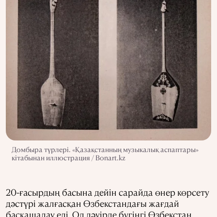
Домбыра түрлері. «Қазақстанның музыкалық аспаптары»
кітабынан иллюстрация / Bonart.kz
20-ғасырдың басына дейін сарайда өнер көрсету
дәстүрі жалғасқан Өзбекстандағы жағдай
басқашалау еді. Ол дәуірде бүгінгі Өзбекстан