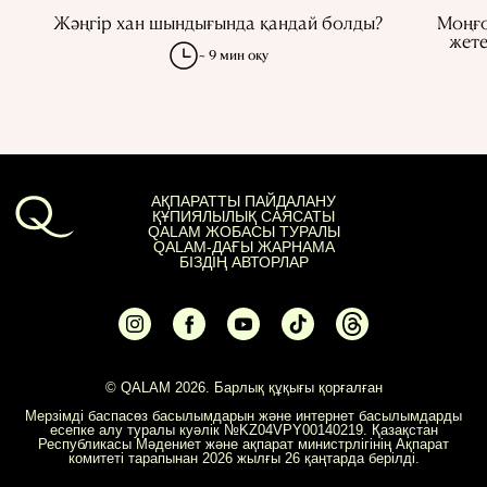
Жәңгір хан шындығында қандай болды?
Моңғо
жете
~ 9 мин оқу
АҚПАРАТТЫ ПАЙДАЛАНУ
ҚҰПИЯЛЫЛЫҚ САЯСАТЫ
QALAM ЖОБАСЫ ТУРАЛЫ
QALAM-ДАҒЫ ЖАРНАМА
БІЗДІҢ АВТОРЛАР
© QALAM 2026. Барлық құқығы қорғалған
Мерзімді баспасөз басылымдарын және интернет басылымдарды
есепке алу туралы куәлік №KZ04VPY00140219. Қазақстан
Республикасы Мәдениет және ақпарат министрлігінің Ақпарат
комитеті тарапынан 2026 жылғы 26 қаңтарда берілді.