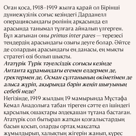
Оған қоса, 1918–1919 жылға қарай ол Бірінші
дүниежүзілік соғыс кезіндегі Дарданелл
операциясындағы рөлінің арқасында ел
арасында танымал тұлғаға айналып үлгерген.
Бұл жағынан оны
primus inter pares
— терезесі
теңдердің арасындағы озығы деуге болар. Әйтсе
де солардың арасындағы ең данасы, ең мықты
стратегі өзі болып шықты.
Ататүрік Түрік тәуелсіздік соғысы кезінде
Антанта құрамындағы егемен елдермен де,
гректермен де, Осман сұлтанының өкіметімен де
алыса жүріп, ақырында бәрін жеңіп шығуының
себебі неде?
Негізінде, 1919 жылдың 19 мамырында Мұстафа
Кемал Анадолыға табан тіреген сәтте ел ішіндегі
қарсылық ошақтары әлдеқашан тұтана бастаған.
Ататүрік сол бытырап жатқан қозғалыстардың
басын қосып, оларды ортақ мақсатқа
жұмылдырып, халықтың жігерін жанып, күрес