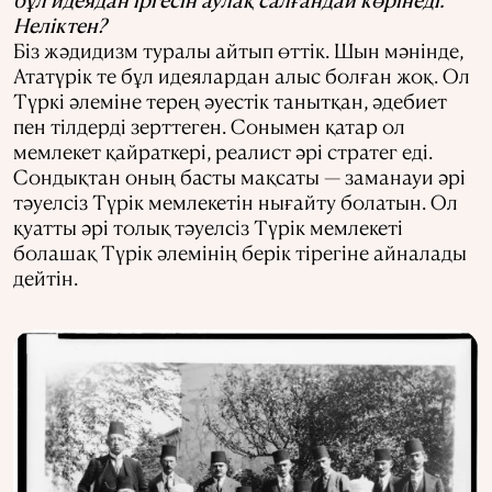
Неліктен?
Біз жәдидизм туралы айтып өттік. Шын мәнінде,
Ататүрік те бұл идеялардан алыс болған жоқ. Ол
Түркі әлеміне терең әуестік танытқан, әдебиет
пен тілдерді зерттеген. Сонымен қатар ол
мемлекет қайраткері, реалист әрі стратег еді.
Сондықтан оның басты мақсаты — заманауи әрі
тәуелсіз Түрік мемлекетін нығайту болатын. Ол
қуатты әрі толық тәуелсіз Түрік мемлекеті
болашақ Түрік әлемінің берік тірегіне айналады
дейтін.