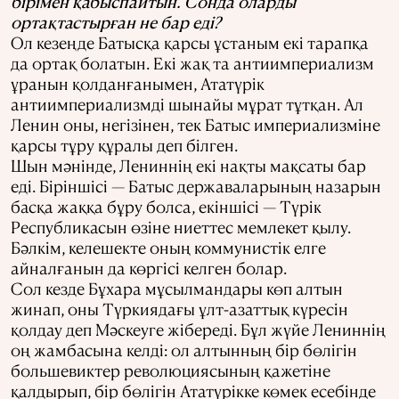
бірімен қабыспайтын. Сонда оларды
ортақтастырған не бар еді?
Ол кезеңде Батысқа қарсы ұстаным екі тарапқа
да ортақ болатын. Екі жақ та антиимпериализм
ұранын қолданғанымен, Ататүрік
антиимпериализмді шынайы мұрат тұтқан. Ал
Ленин оны, негізінен, тек Батыс империализміне
қарсы тұру құралы деп білген.
Шын мәнінде, Лениннің екі нақты мақсаты бар
еді. Біріншісі — Батыс державаларының назарын
басқа жаққа бұру болса, екіншісі — Түрік
Республикасын өзіне ниеттес мемлекет қылу.
Бәлкім, келешекте оның коммунистік елге
айналғанын да көргісі келген болар.
Сол кезде Бұхара мұсылмандары көп алтын
жинап, оны Түркиядағы ұлт-азаттық күресін
қолдау деп Мәскеуге жібереді. Бұл жүйе Лениннің
оң жамбасына келді: ол алтынның бір бөлігін
большевиктер революциясының қажетіне
қалдырып, бір бөлігін Ататүрікке көмек есебінде