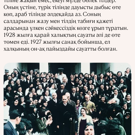
Оның үстіне, түрік тілінде дауысты дыбыс өте
көп, араб тілінде әлдеқайда аз. Соның
салдарынан жазу мен тілдің табиғи қажеті
арасында үлкен сәйкессіздік көзге ұрып тұратын.
1928 жылға қарай халықтың сауаты әлі де өте
төмен еді. 1927 жылғы санақ бойынша, ел
халқының он-ақ пайыздайы сауатты болған.