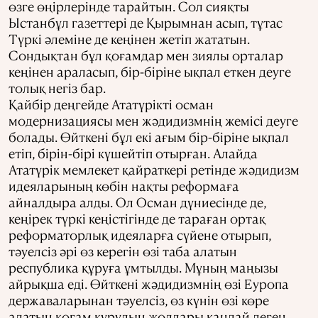
өзге өңірлерінде тарайтын. Сол сияқты
Ыстанбұл газеттері де Қырымнан асып, тұтас
Түркі әлеміне де кеңінен жетіп жататын.
Сондықтан бұл қоғамдар мен зиялы орталар
кеңінен араласып, бір-біріне ықпал еткен деуге
толық негіз бар.
Қайбір деңгейде Ататүрікті осман
модернизациясы мен жәдидизмнің жемісі деуге
болады. Өйткені бұл екі ағым бір-біріне ықпал
етіп, бірін-бірі күшейтіп отырған. Алайда
Ататүрік мемлекет қайраткері ретінде жәдидизм
идеяларының көбін нақты реформаға
айналдыра алды. Ол Осман дүниесінде де,
кеңірек түркі кеңістігінде де тараған ортақ
реформаторлық идеяларға сүйене отырып,
тәуелсіз әрі өз керегін өзі таба алатын
республика құруға ұмтылды. Мұның маңызы
айрықша еді. Өйткені жәдидизмнің өзі Еуропа
державаларынан тәуелсіз, өз күнін өзі көре
алатын қоғам құрудың жолдары қандай деген