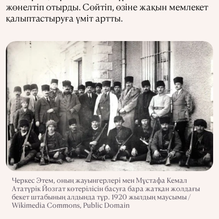
жөнелтіп отырды. Сөйтіп, өзіне жақын мемлекет
қалыптастыруға үміт артты.
Черкес Этем, оның жауынгерлері мен Мұстафа Кемал
Ататүрік Йозгат көтерілісін басуға бара жатқан жолдағы
бекет штабының алдында тұр. 1920 жылдың маусымы /
Wikimedia Commons, Public Domain