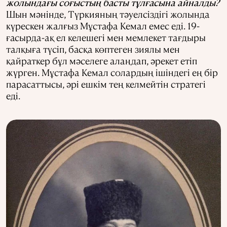
жолындағы соғыстың басты тұлғасына айналды?
Шын мәнінде, Түркияның тәуелсіздігі жолында
күрескен жалғыз Мұстафа Кемал емес еді. 19-
ғасырда-ақ ел келешегі мен мемлекет тағдыры
талқыға түсіп, басқа көптеген зиялы мен
қайраткер бұл мәселеге алаңдап, әрекет етіп
жүрген. Мұстафа Кемал солардың ішіндегі ең бір
парасаттысы, әрі ешкім тең келмейтін стратегі
еді.