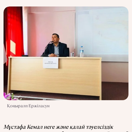
Қоңыралп Ержіласун
Мұстафа Кемал неге және қалай тәуелсіздік