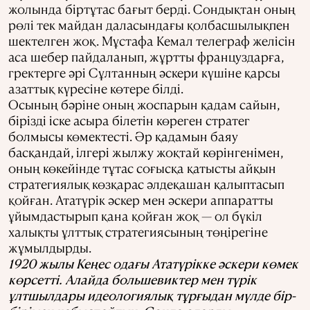
жолында біртұтас бағыт берді. Сондықтан оның
рөлі тек майдан даласындағы қолбасшылықпен
шектелген жоқ. Мұстафа Кемал телеграф желісін
аса шебер пайдаланып, жұртты француздарға,
гректерге әрі Сұлтанның әскери күшіне қарсы
азаттық күресіне көтере білді.
Осының бәріне оның жоспарын қадам сайын,
бірізді іске асыра білетін көреген стратег
болмысы көмектесті. Әр қадамын баяу
басқандай, ілгері жылжу жоқтай көрінгенімен,
оның көкейінде тұтас соғысқа қатысты айқын
стратегиялық көзқарас әлдеқашан қалыптасып
қойған. Ататүрік әскер мен әскери аппаратты
ұйымдастырып қана қойған жоқ — ол бүкіл
халықты ұлттық стратегиясының төңірегіне
жұмылдырды.
1920 жылы Кеңес одағы Ататүрікке әскери көмек
көрсетті. Алайда большевиктер мен түрік
ұлтшылдары идеологиялық тұрғыдан мүлде бір-