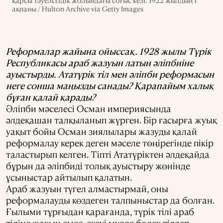
қарсы тәуелсіздік жолындағы соғыс кезі. 1922 жылдың 1
ақпаны / Hulton Archive via Getty Images
Реформалар жайына ойыссақ. 1928 жылы Түрік
Республикасы араб жазуын латын әліпбиіне
ауыстырды. Ататүрік тіл мен әліпби реформасын
неге сонша маңызды санады? Қарапайым халық
бұған қалай қарады?
Әліпби мәселесі Осман империясында
әлдеқашан талқыланып жүрген. Бір ғасырға жуық
уақыт бойы Осман зиялылары жазуды қалай
реформалау керек деген мәселе төңірегінде пікір
таластырып келген. Тіпті Ататүріктен әлдеқайда
бұрын да әліпбиді толық ауыстыру жөнінде
ұсыныстар айтылып қалатын.
Араб жазуын түгел алмастырмай, оны
реформалауды көздеген талпыныстар да болған.
Ғылыми тұрғыдан қарағанда, түрік тілі араб
тіліне жақын емес, екеуі мүлде бөлек тілдер.