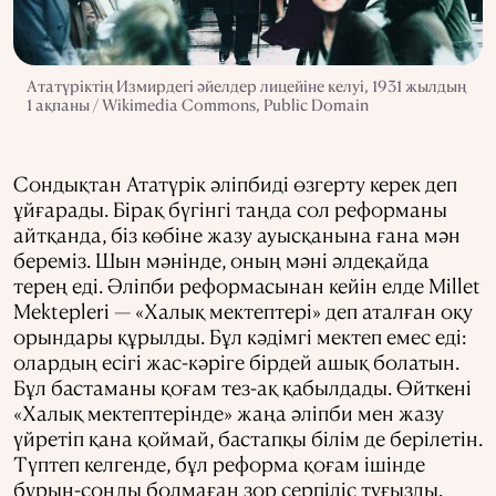
Ататүріктің Измирдегі әйелдер лицейіне келуі, 1931 жылдың
1 ақпаны / Wikimedia Commons, Public Domain
Сондықтан Ататүрік әліпбиді өзгерту керек деп
ұйғарады. Бірақ бүгінгі таңда сол реформаны
айтқанда, біз көбіне жазу ауысқанына ғана мән
береміз. Шын мәнінде, оның мәні әлдеқайда
терең еді. Әліпби реформасынан кейін елде Millet
Mektepleri — «Халық мектептері» деп аталған оқу
орындары құрылды. Бұл кәдімгі мектеп емес еді:
олардың есігі жас-кәріге бірдей ашық болатын.
Бұл бастаманы қоғам тез-ақ қабылдады. Өйткені
«Халық мектептерінде» жаңа әліпби мен жазу
үйретіп қана қоймай, бастапқы білім де берілетін.
Түптеп келгенде, бұл реформа қоғам ішінде
бұрын-соңды болмаған зор серпіліс туғызды.