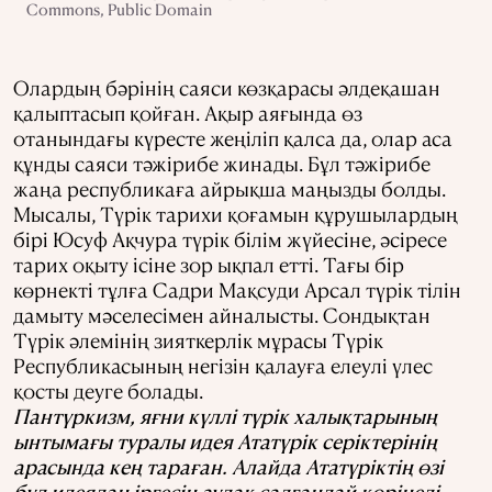
Commons, Public Domain
Олардың бәрінің саяси көзқарасы әлдеқашан
қалыптасып қойған. Ақыр аяғында өз
отанындағы күресте жеңіліп қалса да, олар аса
құнды саяси тәжірибе жинады. Бұл тәжірибе
жаңа республикаға айрықша маңызды болды.
Мысалы, Түрік тарихи қоғамын құрушылардың
бірі Юсуф Ақчура түрік білім жүйесіне, әсіресе
тарих оқыту ісіне зор ықпал етті. Тағы бір
көрнекті тұлға Садри Мақсуди Арсал түрік тілін
дамыту мәселесімен айналысты. Сондықтан
Түрік әлемінің зияткерлік мұрасы Түрік
Республикасының негізін қалауға елеулі үлес
қосты деуге болады.
Пантүркизм, яғни күллі түрік халықтарының
ынтымағы туралы идея Ататүрік серіктерінің
арасында кең тараған. Алайда Ататүріктің өзі
бұл идеядан іргесін аулақ салғандай көрінеді.