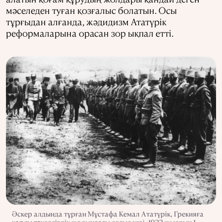
мәселеден туған қозғалыс болатын. Осы
тұрғыдан алғанда, жәдидизм Ататүрік
реформаларына орасан зор ықпал етті.
Әскер алдында тұрған Мұстафа Кемал Ататүрік, Грекияға