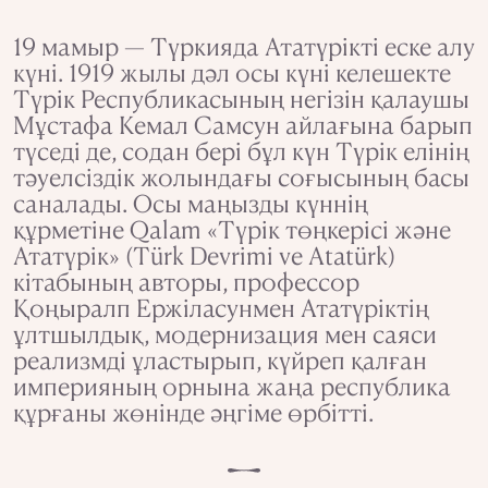
19 мамыр — Түркияда Ататүрікті еске алу
күні. 1919 жылы дәл осы күні келешекте
Түрік Республикасының негізін қалаушы
Мұстафа Кемал Самсун айлағына барып
түседі де, содан бері бұл күн Түрік елінің
тәуелсіздік жолындағы соғысының басы
саналады. Осы маңызды күннің
құрметіне Qalam «Түрік төңкерісі және
Ататүрік» (Türk Devrimi ve Atatürk)
кітабының авторы, профессор
Қоңыралп Ержіласунмен Ататүріктің
ұлтшылдық, модернизация мен саяси
реализмді ұластырып, күйреп қалған
империяның орнына жаңа республика
құрғаны жөнінде әңгіме өрбітті.