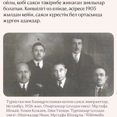
ойлы, көбі саяси тәжірибе жинаған зиялылар
болатын. Көпшілігі өз елінде, әсіресе 1905
жылдан кейін, саяси күрестің бел ортасында
жүрген адамдар.
Түркістан мен Башқұртстаннан келген саяси эмигранттар,
Ыстанбұл, 1926 жыл. Отырғандар (солдан оңға): Мұстафа
Шоқай, Усман Қожаев, Зәки Уәлиди. Тұрғандар (солдан
оңға): Әбділқадыр Инан, Мұстафа Шахқұлы / Wikimedia