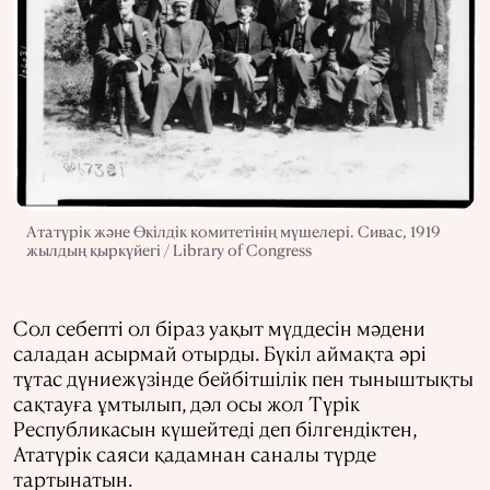
Ататүрік және Өкілдік комитетінің мүшелері. Сивас, 1919
жылдың қыркүйегі / Library of Congress
Сол себепті ол біраз уақыт мүддесін мәдени
саладан асырмай отырды. Бүкіл аймақта әрі
тұтас дүниежүзінде бейбітшілік пен тыныштықты
сақтауға ұмтылып, дәл осы жол Түрік
Республикасын күшейтеді деп білгендіктен,
Ататүрік саяси қадамнан саналы түрде
тартынатын.