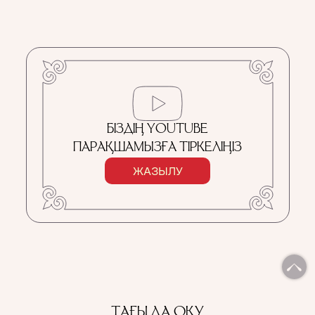
БІЗДІҢ YOUTUBE
ПАРАҚШАМЫЗҒА ТІРКЕЛІҢІЗ
ЖАЗЫЛУ
ТАҒЫ ДА ОҚУ