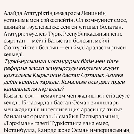
Алайда Ататүріктің көзқарасы Лениннің
ұстанымымен сәйкеспейтін. Ол коммунист емес,
шынайы тәуелсіздікке сенген ұлтшыл болатын.
Ататүрік тәуелсіз Түрік Республикасының ісіне
сырттан — мейлі Батыстан болсын, мейлі
Солтүстіктен болсын — ешкімді араластырғысы
келмеді.
Түркі-мұсылман қоғамдарын білім мен тілге
реформа жасап жаңғыртуды көздеген жәдит
қозғалысы Қырымнан бастап Орталық Азияға
дейін кеңінен тарады. Кемализм осы дәстүрден
қаншалықты нәр алды?
Қызығы сол — кемализм мен жәдидтікті егіз деуге
келеді. 19-ғасырдан бастап Осман зиялылары
мен жәдидшіл интеллигенция арасында тығыз
байланыс орнаған. Ысмайыл Ғаспыралының
«Тәржіман» газеті Түркістанда ғана емес,
Ыстанбұлда, Каирде және Осман империясының