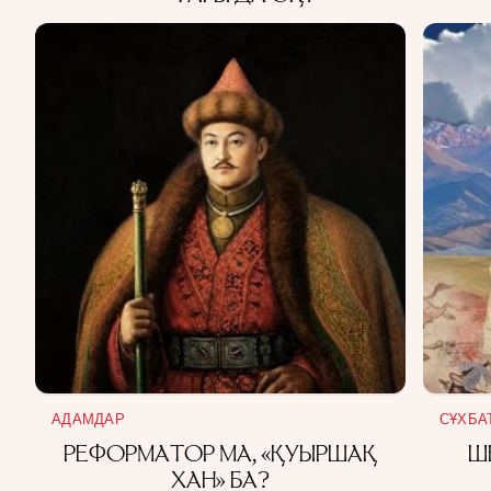
АДАМДАР
СҰХБА
РЕФОРМАТОР МА, «ҚУЫРШАҚ
Ш
ХАН» БА?