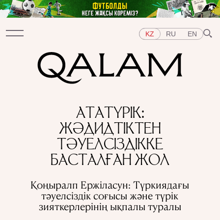
KZ
RU
EN
Бөлімдер
АТАТҮРІК:
СҰХБАТ
ДӘРІСТЕР
ХИКАЯ
ҚЫСҚА-НҰСҚА
ЖӘДИДТІКТЕН
ТЕСТ
АРНАЙЫ ЖОБАЛАР
Тақырыптар
ТӘУЕЛСІЗДІККЕ
ШЫҒЫС
БАТЫС
ОРТАЛЫҚ АЗИЯ
ҚАЗАҚСТАН
БАСТАЛҒАН ЖОЛ
АДАМДАР
ӨНЕР
ТАРИХ ДӘМІ
ҚАЛАЛАР
КСРО-ДАҒЫ ҚУҒЫН-СҮРГІН
ЭЛЕМЕНТТЕР
Қоңыралп Ержіласун: Түркиядағы
ҒЫЛЫМ ТАРИХЫ
МАМАНДЫҚТАР
тәуелсіздік соғысы және түрік
зияткерлерінің ықпалы туралы