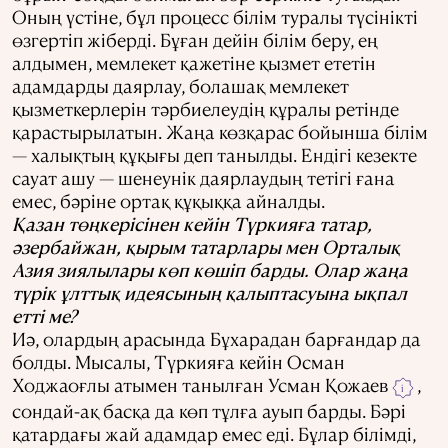
Оның үстіне, бұл процесс білім туралы түсінікті
өзгертіп жіберді. Бұған дейін білім беру, ең
алдымен, мемлекет қажетіне қызмет ететін
адамдарды даярлау, болашақ мемлекет
қызметкерлерін тәрбиелеудің құралы ретінде
қарастырылатын. Жаңа көзқарас бойынша білім
— халықтың құқығы деп танылды. Ендігі кезекте
сауат ашу — шенеунік даярлаудың тетігі ғана
емес, бәріне ортақ құқыққа айналды.
Қазан төңкерісінен кейін Түркияға татар,
әзербайжан, қырым татарлары мен Орталық
Азия зиялылары көп көшіп барды. Олар жаңа
түрік ұлттық идеясының қалыптасуына ықпал
етті ме?
Иә, олардың арасында Бұхарадан барғандар да
болды. Мысалы, Түркияға кейін Осман
Ходжаоғлы атымен танылған Усман Қожаев
,
i
сондай-ақ басқа да көп тұлға ауып барды. Бәрі
қатардағы жай адамдар емес еді. Бұлар білімді,