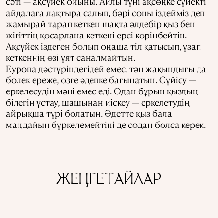
сәті — ақсүйек ойыны. Айлы түні ақсөңке сүйекті
айдалаға лақтыра салып, бәрі соны іздейміз деп
жамырай тарап кеткен шақта әлдебір қыз бен
жігіттің қосарлана кеткені ерсі көрінбейтін.
Ақсүйек іздеген болып оңаша тіл қатысып, ұзап
кеткеннің өзі ұят саналмайтын.
Еуропа дәстүріндегідей емес, тән жақындығы да
бөлек ереже, өзге әдепке бағынатын. Сүйісу —
еркелесудің мәні емес еді. Одан бұрын қыздың
білегін ұстау, шашынан иіскеу — еркелетудің
айрықша түрі болатын. Әдетте қыз бала
маңдайын бүркелемейтіні де содан болса керек.
ЖЕҢГЕТАЙЛАР