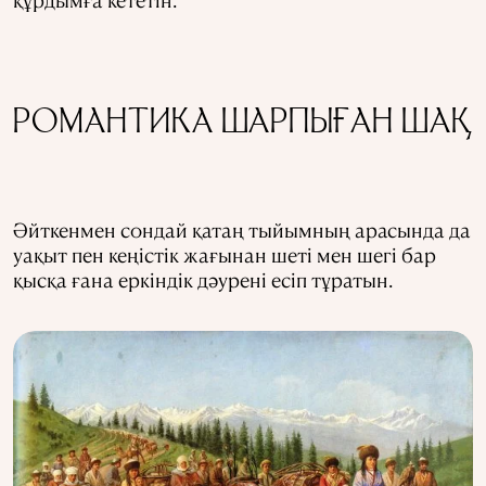
РОМАНТИКА ШАРПЫҒАН ШАҚ
Әйткенмен сондай қатаң тыйымның арасында да
уақыт пен кеңістік жағынан шеті мен шегі бар
қысқа ғана еркіндік дәурені есіп тұратын.