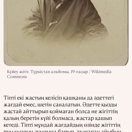
Күйеу жігіт. Түркістан альбомы. 19-ғасыр / Wikimedia
Commons
Тіпті екі жастың келісіп қашқаны да әдеттегі
жағдай емес, шетін саналатын. Әдетте қызды
жастай айттырып қоймаған болса не жігіттің
қалың беретін күйі болмаса, жастар қашып
кетеді. Тіпті мұндай жағдайдың өзінде жігіттің
руы қыздың ауылына барып, ат-шапан айыбын