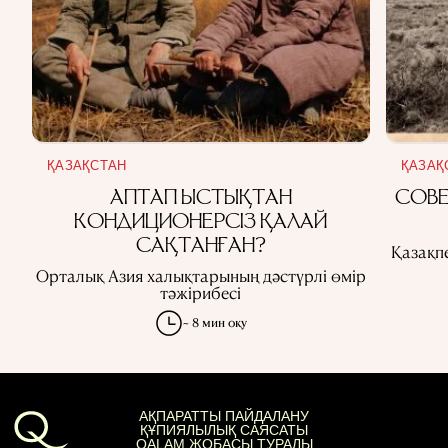
ҚАЗАҚСТАН
ҚАЗАҚ
АПТАП ЫСТЫҚТАН
СОВЕ
КОНДИЦИОНЕРСІЗ ҚАЛАЙ
САҚТАНҒАН?
Қазақпе
Орталық Азия халықтарының дәстүрлі өмір
тәжірибесі
~ 8 мин оқу
АҚПАРАТТЫ ПАЙДАЛАНУ
ҚҰПИЯЛЫЛЫҚ САЯСАТЫ
QALAM ЖОБАСЫ ТУРАЛЫ