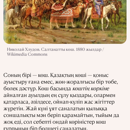
Николай Хлудов. Салтанатты көш. 1880 жылдар /
Wikimedia Commons
Соның бірі — көш. Қазақтың көші
—
қоныс
ауыстыру ғана емес, жөн-жоралғысы бір төбе,
бөлек дәстүр. Көш басында
көштің көркіне
айналған ауылдың ең сұлу қыздары, олармен
қатарласа, әзілдесе, ойнап-күліп жас жігіттер
жүретін. Жай күні ұят саналатын қылыққа
соншалықты мән беріп қарамайтын, тыйым да
жоқ еді, сол себепті ондай көріністер көш
ғұрпының бір бөлшегі саналатын.