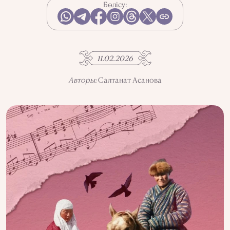
Бөлісу:
АҚПАРАТТЫ ПАЙДАЛАНУ
ҚҰПИЯЛЫЛЫҚ САЯСАТЫ
QALAM ЖОБАСЫ ТУРАЛЫ
QALAM-ДАҒЫ ЖАРНАМА
БІЗДІҢ АВТОРЛАР
11.02.2026
Авторы:
Салтанат Асанова