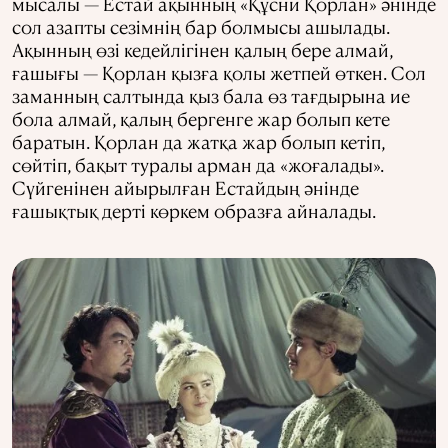
мысалы — Естай ақынның «Құсни Қорлан» әнінде
сол азапты сезімнің бар болмысы ашылады.
Ақынның өзі кедейлігінен қалың бере алмай,
ғашығы — Қорлан қызға қолы жетпей өткен. Сол
заманның салтында қыз бала өз тағдырына ие
бола алмай, қалың бергенге жар болып кете
баратын. Қорлан да жатқа жар болып кетіп,
сөйтіп, бақыт туралы арман да «жоғалады».
Сүйгенінен айырылған Естайдың әнінде
ғашықтық дерті көркем образға айналады.