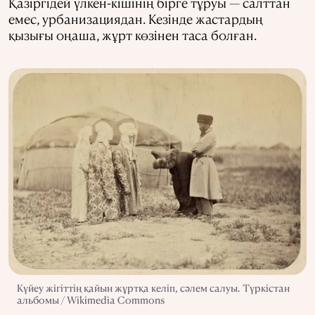
Қазіргідей үлкен-кішінің бірге тұруы — салттан
емес, урбанизациядан. Кезінде жастардың
қызығы оңаша, жұрт көзінен таса болған.
Күйеу жігіттің қайын жұртқа келіп, сәлем салуы. Түркістан
альбомы / Wikimedia Commons