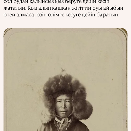
сол рудан қалыңсыз қыз беруге дейін кесіп
жататын. Қыз алып қашқан жігіттің руы айыбын
өтей алмаса, өзін өлімге кесуге дейін баратын.