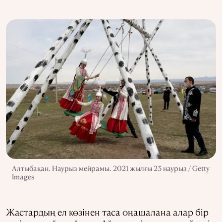
Алтыбақан. Наурыз мейрамы. 2021 жылғы 23 наурыз / Getty
Images
Жастардың ел көзінен таса оңашалана алар бір