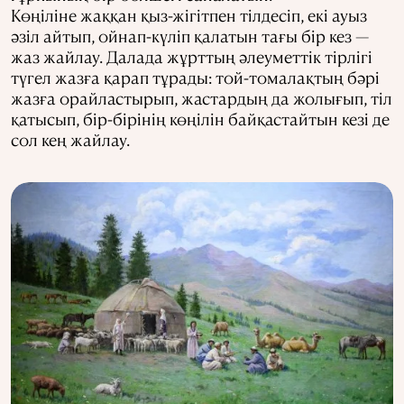
Көңіліне жаққан қыз-жігітпен тілдесіп, екі ауыз
әзіл айтып, ойнап-күліп қалатын тағы бір кез —
жаз жайлау. Далада жұрттың әлеуметтік тірлігі
түгел жазға қарап тұрады: той-томалақтың бәрі
жазға орайластырып, жастардың да жолығып, тіл
қатысып, бір-бірінің көңілін байқастайтын кезі де
сол кең жайлау.