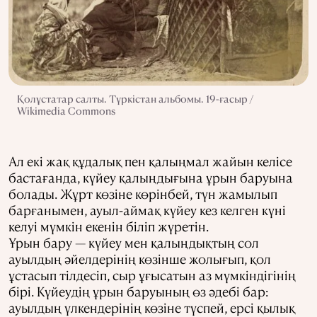
Қолұстатар салты. Түркістан альбомы. 19-ғасыр /
Wikimedia Commons
Ал екі жақ құдалық пен қалыңмал жайын келісе
бастағанда, күйеу қалыңдығына ұрын баруына
болады. Жұрт көзіне көрінбей, түн жамылып
барғанымен, ауыл-аймақ күйеу кез келген күні
келуі мүмкін екенін біліп жүретін.
Ұрын бару — күйеу мен қалыңдықтың сол
ауылдың әйелдерінің көзінше жолығып, қол
ұстасып тілдесіп, сыр ұғысатын аз мүмкіндігінің
бірі. Күйеудің ұрын баруының өз әдебі бар:
ауылдың үлкендерінің көзіне түспей, ерсі қылық