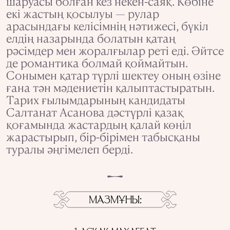
шаруасы болған кез некен-саяқ. Көбіне
екі жастың қосылуы — рулар
арасындағы келісімнің нәтижесі, бүкіл
елдің назарында болатын қатаң
рәсімдер мен жоралғылар реті еді. Әйтсе
де романтика болмай қоймайтын.
Сонымен қатар түрлі шектеу оның өзіне
ғана тән мәдениетін қалыптастыратын.
Тарих ғылымдарының кандидаты
Салтанат Асанова дәстүрлі қазақ
қоғамында жастардың қалай көңіл
жарастырып, бір-бірімен табысқаны
туралы әңгімелеп берді.
МАЗМҰНЫ