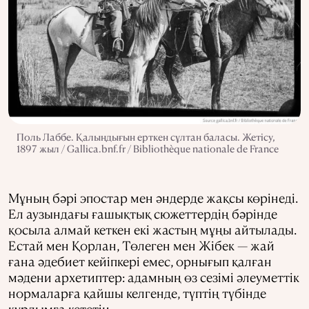
Поль Лаббе. Қалыңдығын ерткен сұлтан баласы. Жетісу,
1897 жыл / Gallica.bnf.fr / Bibliothèque nationale de France
Мұның бәрі эпостар мен әндерде жақсы көрінеді.
Ел аузындағы ғашықтық сюжеттердің бәрінде
қосыла алмай кеткен екі жастың мұңы айтылады.
Естай мен Қорлан, Төлеген мен Жібек — жай
ғана әдебиет кейіпкері емес, орнығып қалған
мәдени архетиптер: адамның өз сезімі әлеуметтік
нормаларға қайшы келгенде, түптің түбінде
құрдымға кететін.