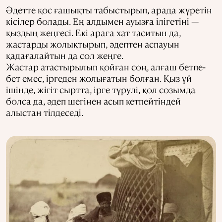
Әдетте қос ғашықты табыстырып, арада жүретін
кісілер болады. Ең алдымен ауызға ілігетіні —
қыздың жеңгесі. Екі араға хат таситын да,
жастарды жолықтырып, әдептен аспауын
қадағалайтын да сол жеңге.
Жастар атастырылып қойған соң, алғаш бетпе-
бет емес, іргеден жолығатын болған. Қыз үй
ішінде, жігіт сыртта, ірге түрулі, қол созымда
болса да, әдеп шегінен асып кетпейтіндей
алыстан тілдеседі.