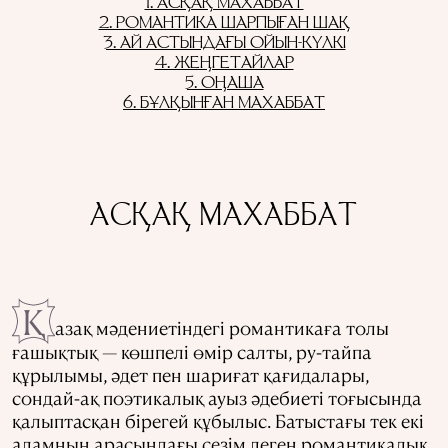
1. АСҚАҚ МАХАББАТ
2. РОМАНТИКА ШАРПЫҒАН ШАҚ
3. АЙ АСТЫНДАҒЫ ОЙЫН-КҮЛКІ
4. ЖЕҢГЕТАЙЛАР
5. ОҢАША
6. БҰЛҚЫНҒАН МАХАББАТ
АСҚАҚ МАХАББАТ
Қ
азақ мәдениетіндегі романтикаға толы
ғашықтық — көшпелі өмір салты, ру-тайпа
құрылымы, әдет пен шариғат қағидалары,
сондай-ақ поэтикалық ауыз әдебиеті тоғысында
қалыптасқан бірегей құбылыс. Батыстағы тек екі
адамның арасындағы сезім деген романтикалық