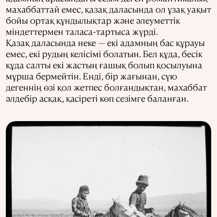
махаббаттай емес, қазақ даласында ол ұзақ уақыт
бойы ортақ құндылықтар және әлеуметтік
міндеттермен таласа-тартыса жүрді.
Қазақ даласында неке — екі адамның бас құрауы
емес, екі рудың келісімі болатын. Бел құда, бесік
құда салты екі жастың ғашық болып қосылуына
мұрша бермейтін. Енді, бір жағынан, сүю
дегеннің өзі қол жетпес болғандықтан, махаббат
әлдебір асқақ, қасіреті көп сезімге баланған.