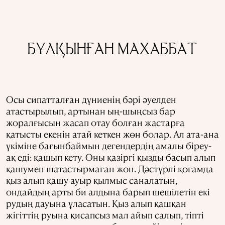
БҰЛҚЫНҒАН МАХАББАТ
Осы сипатталған дүниенің бәрі әуелден
атастырылып, артынан ың-шыңсыз бар
жоралғысын жасап отау болған жастарға
қатысты екенін атай кеткен жөн болар. Ал ата-ана
үкіміне бағынбаймын дегендердің амалы біреу-
ақ еді: қашып кету. Оны қазіргі қызды басып алып
қашумен шатастырмаған жөн. Дәстүрлі қоғамда
қыз алып қашу ауыр қылмыс саналатын,
ондайдың арты би алдына барып шешілетін екі
рудың дауына ұласатын. Қыз алып қашқан
жігіттің руына қисапсыз мал айып салып, тіпті