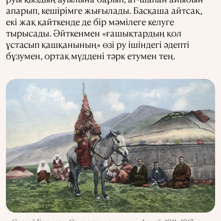
апарып, кешірімге жығылады. Басқаша айтсақ,
екі жақ қайткенде де бір мәмілеге келуге
тырысады. Әйткенмен «ғашықтардың қол
ұстасып қашқанының» өзі ру ішіндегі әдепті
бұзумен, ортақ мүддені тәрк етумен тең.