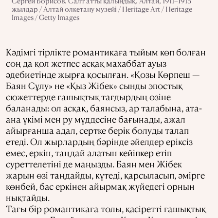
Сергей Борисов. Салт атты қалыңдық. Алтай, 1911–1913
жылдар / Алтай өлкетану музейі / Heritage Art / Heritage
Images / Getty Images
Кәдімгі тірлікте романтикаға тыйым көп болған
соң да қол жетпес асқақ махаббат ауыз
әдебиетінде жырға қосылған. «Қозы Көрпеш —
Баян Сұлу» не «Қыз Жiбек» сынды эпостық
сюжеттерде ғашықтық тағдырдың өзіне
баланады: ол асқақ, баянсыз, ар талабына, ата-
ана үкімі мен ру мүддесіне бағынады, ажал
айырғанша адал, сертке берік болуды талап
етеді. Ол жырлардың бәрінде әйелдер еріксіз
емес, еркін, таңдай алатын кейіпкер етіп
суреттелетіні де маңызды. Баян мен Жібек
жарын өзі таңдайды, күтеді, қарсыласып, әмірге
көнбей, бас еркінен айырмақ жүйедегі орнын
нықтайды.
Тағы бір романтикаға толы, қасіретті ғашықтық