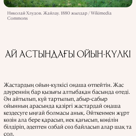
Николай Хлудов. Жайлау. 1880 жылдар / Wikimedia
Commons
АЙ АСТЫНДАҒЫ ОЙЫН-КҮЛКІ
Жастардың ойын-күлкісі оңаша өтпейтін. Жас
дәуреннің бар қызығы алтыбақан басында өтеді.
Ән айтылып, күй тартылып, абыр-сабыр
ойынның арасында қазіргі жастардай оңаша
кездесуге ыңғай болмасы анық. Әйткенмен жұрт
көзін ала бере қарасып, иек қағысып, көңілін
білдіріп, әдептен озбай сөз байласып алар шақ та
сол.