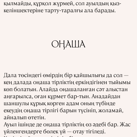
қылмайды, құрқол жүрмей, сол ауылдың қыз-
келіншектеріне тарту-таралғы ала барады.
ОҢАША
Дала төсіндегі өмірдің бір қайшылығы да сол —
кең далада оңаша тірліктің еркіндігінен тыйымы
көп болатын. Алайда оңашаланған сәт алыстан
аңғарылса, оған құрмет бар-тын. Анадайдан
шаншулы құрық көрген адам оның түбінде
екеудің оңаша тірлігі барын түсініп, жоламай,
айналып өтетін.
Ауыл ішінде де оңаша тірліктің өз әдебі бар. Жас
үйленгендерге бөлек үй — отау тігіледі.