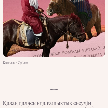
Коллаж / Qalam
Қазақ даласында ғашықтық екеудің