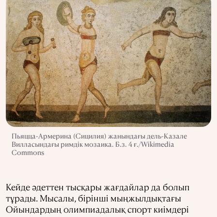
Пьяцца-Армерина (Сицилия) жанындағы дель-Казале
Вилласындағы римдік мозаика. Б.з. 4 ғ./Wikimedia
Commons
Кейде әдеттен тысқары жағдайлар да болып
тұрады. Мысалы, бірінші мыңжылдықтағы
Ойындардың олимпиадалық спорт киімдері