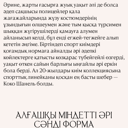
Әрине, жарты ғасырға жуық уақыт әлі де болса
әдеп сақшысы полицейлер қала
жағажайларында жүзу костюмдерінің
ұзындығын өлшеумен және тым қысқа түрсимен
шыққан жүгірушілерді қамауға алумен
айланысып келді, бұл енді егжей-тегжейге алып
кететін әңгіме. Біртіндеп спорт киімдері
қоғамдық нормаға айналды әрі әдепкі
көйлектерге қатысты көзқарас түбейгейлі өзгерді,
уақыт өткен сайын барлығы ыңғайлы әрі еркін
бола берді. Ал 20-жылдары киім коллекциясына
спорттық линейканы қосқан ең басты шебер —
Коко Шанель болды.
АЛҒАШҚЫ МІНДЕТТІ ӘРІ
СӘНДІ ФОРМА