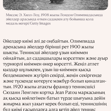
Миссис Э. Хилл-Лоу, 1908 жылы Лондон Олимпиадасында
әйелдер арасында өткен садақпен ату бойынша қола
медаль иегері/Getty Images
Әйелдер киімі әлі де оңбайтын. Олимпиада
аренасына әйелдер бірінші рет 1900 жылы
шықты. Теннисші әйелдер ұзын киіммен
ойнайтын, ал садақшылары корсетпен және ауыр
турнюрлі киіммен өнер көрсетті. Жеңіл атлет
қыздар шұлықпен, ұзын іш-киіммен қысқа
белдемшемен жүгіріп секірді, жеңін секіргенде
және түскенде көтеруге мәжбүр болып қиналған-
тын. 1920 жылы атақты француз теннисшісі
Сюзанн Ленглен кортқа Jean Patou маркасының
ақ қысқа көйлегімен батыл түрде шығуына дейін
жиырма жыл уақыт керек болып еді, теннисшінің
бұл киімі ғасырларға алға кетіп әйел теннис