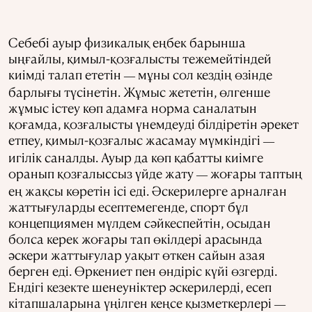
Себебі ауыр физикалық еңбек барынша
ыңғайлы, қимыл-қозғалысты тежемейтіндей
киімді талап ететін
мұны сол кездің өзінде
—
барлығы түсінетін. Жұмыс жететін, өлгенше
жұмыс істеу көп адамға норма саналатын
қоғамда, қозғалысты үнемдеуді білдіретін әрекет
етпеу, қимыл-қозғалыс жасамау мүмкіндігі
—
игілік саналды. Ауыр да көп қабатты киімге
оранып қозғалыссыз үйде жату
жоғары таптың
—
ең жақсы көретін ісі еді. Әскерилерге арналған
жаттығуларды есептемегенде, спорт бұл
концепциямен мүлдем сәйкеспейтін, осыдан
болса керек жоғары тап өкілдері арасында
әскери жаттығулар уақыт өткен сайын азая
берген еді. Өркениет пен өндіріс күйі өзгерді.
Ендігі кезекте шенеуніктер әскерилерді, есеп
кітапшаларына үңілген кеңсе қызметкерлері
—