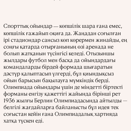
Спорттық ойындар
көпшілік шара ғана емес,
—
көпшілік ғажайып оқиға да. Жаңадан соғылған
ірі стадиондар сансыз көп көрермен жинайды, ең
соңғы қатарда отырғанының өзі аренада не
болып жатқанын түсінгісі келеді. Отызыншы
жылдары футбол мен басқа да ойындардағы
командаларды бірдей формада шығаратын
дәстүр қалыптасып үлгерді, бұл қиындықсыз
ойын барысын бақылауға мүмкіндік берді.
Олимпиада ойындары үшін де міндетті біртекті
форманы енгізу қажеттігі жайында бірінші рет
1936 жылғы Берлин Олимпиадасында айтылды —
белгілі жағдайларға байланысты бұл идея тек
соғыстан кейін ғана Олимпиадалық хартияда
хатқа түскен еді.