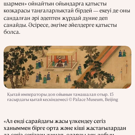
шармен» ойнайтын ойындарға қатысты
көзқарасы таңғаларлықтай бірдей
екеуі де оны
—
сандалған әрі әдептен жұрдай дүние деп
санайды. Әсіресе, әңгіме әйелдерге қатысты
болса.
Қытай императоры доп ойынын тамашалап отыр. 15
ғасырдағы қытай кескіндемесі © Palace Museum, Beijing
«Ал енді сарайдағы жасы үлкендеу сегіз
ханыммен бірге орта және кіші жастағылардан
да сегіз-сегізден жинап, оларды аяқ добын