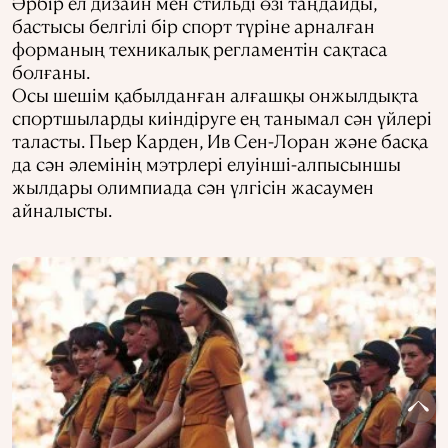
Әрбір ел дизайн мен стильді өзі таңдайды,
бастысы белгілі бір спорт түріне арналған
форманың техникалық регламентін сақтаса
болғаны.
Осы шешім қабылданған алғашқы онжылдықта
спортшыларды киіндіруге ең танымал сән үйлері
таласты. Пьер Карден, Ив Сен-Лоран және басқа
да сән әлемінің мэтрлері елуінші-алпысыншы
жылдары олимпиада сән үлгісін жасаумен
айналысты.