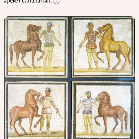
әрекет саналатын.
i