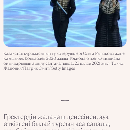
Қазақстан құрамасының ту көтерушілері Ольга Рыпакова және
Қамшыбек Қоңқабаев 2020 жылы Токиода өткен Олимпиада
ойындарының ашылу салтанатында, 23 шілде 2021 жыл, Токио,
Жапония/Патрик Смит/Getty Images
Гректердің жалаңаш денесінен, ауа
өткізгені былай тұрсын аса сапалы,