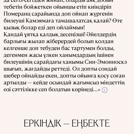
тебетін бойжеткен ойыншы етіп киіндіріп
Померанц сарайында доп ойнап жүргенін
билеуші Камэямаға тамашалатсақ қалай? Өте
қызық болар еді деп ойлаймын!
Қандай ұятқа қалдық десеңізші! Әйелдердің
барлығы жылап жіберердей болып қолдан
келгенше доп тебуден бас тартумен болды,
дегенмен жасы үлкен ханымдардың ішінен
билеушінің сарайдағы ханымы Син-Эмонноскэ
шығып, жағдайды реттеді. Ол допты сондай
шебер ойнайды екен, допты ойынға қосу соған
артылды — кейде осындай жағымсыз міндеттің
өзі сәттілікке сеп болатын көрінеді...»
i
ЕРКІНДІК — ЕҢБЕКТЕ