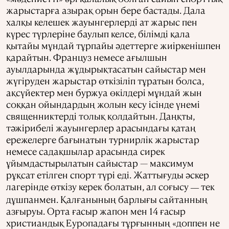
жарыстарға азырақ орын бере бастады. Дала
халқы келешек жауынгерлерді ат жарыс пен
күрес түрлеріне баулып келсе, білімді қала
қытайы мұндай тұрпайы әдеттерге жиіркенішпен
қарайтын. Француз немесе ағылшын
ауылдарында жұдырықтасатын сайыстар мен
жүгіруден жарыстар өткізіліп тұратын болса,
ақсүйектер мен буржуа өкілдері мұндай жын
соққан ойындардың жолын кесу ісінде үнемі
священниктерді толық қолдайтын. Даңқты,
тәжірибелі жауынгерлер арасындағы қатаң
ережелерге бағынатын турнирлік жарыстар
немесе садақшылар арасында сирек
ұйымдастырылатын сайыстар — максимум
рұқсат етілген спорт түрі еді. Жаттығуды әскер
лагерінде өткізу керек болатын, ал соғысу
тек
—
дұшпанмен. Қалғанының барлығы сайтанның
азғыруы. Орта ғасыр жапон мен 14 ғасыр
христиандық Еуропадағы тұрғынның «доппен не