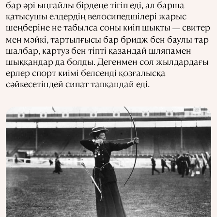
бар әрі ыңғайлы бірдеңе тігіп еді, ал барша
қатысушы елдердің велосипедшілері жарыс
шеңберіне не табылса соны киіп шықты
свитер
—
мен мәйкі, тартылғысы бар бридж бен баулы тар
шалбар, картуз бен тіпті қазандай шляпамен
шыққандар да болды. Дегенмен сол жылдардағы
ерлер спорт киімі белсенді қозғалысқа
сәйкесетіндей сипат тапқандай еді.