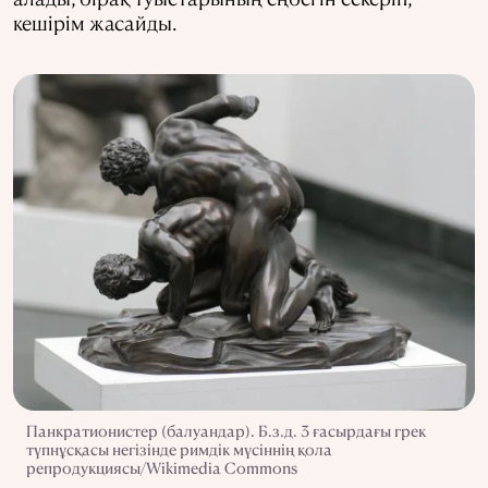
кешірім жасайды.
Панкратионистер (балуандар). Б.з.д. 3 ғасырдағы грек
түпнұсқасы негізінде римдік мүсіннің қола
репродукциясы/Wikimedia Commons