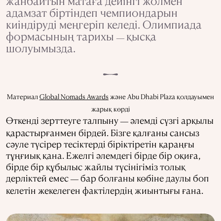
жанбайтын матаға дейінгі жолмен
адамзат біртіндеп чемпиондарын
киіндіруді меңгеріп келеді. Олимпиада
формасының тарихы
қысқа
—
шолуымызда.
Материал
Global Nomads Awards
және Abu Dhabi Plaza қолдауымен
жарық көрді
Өткенді зерттеуге талпыну
әлемді сүзгі арқылы
—
қарастырғанмен бірдей. Бізге қалғаны сансыз
сәуле түсірер тесіктерді біріктіретін қараңғы
тұңғиық қана. Ежелгі әлемдегі бірде бір оқиға,
бірде бір құбылыс жайлы түсінігіміз толық
дерліктей емес
бар болғаны көбіне даулы боп
—
келетін жекелеген фактілердің жиынтығы ғана.