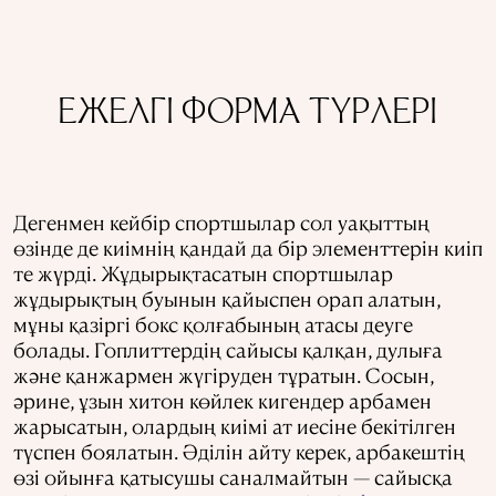
ЕЖЕЛГІ ФОРМА ТҮРЛЕРІ
Дегенмен кейбір спортшылар сол уақыттың
өзінде де киімнің қандай да бір элементтерін киіп
те жүрді. Жұдырықтасатын спортшылар
жұдырықтың буынын қайыспен орап алатын,
мұны қазіргі бокс қолғабының атасы деуге
болады. Гоплиттердің сайысы қалқан, дулыға
және қанжармен жүгіруден тұратын. Сосын,
әрине, ұзын хитон көйлек кигендер арбамен
жарысатын, олардың киімі ат иесіне бекітілген
түспен боялатын. Әділін айту керек, арбакештің
өзі ойынға қатысушы саналмайтын — сайысқа