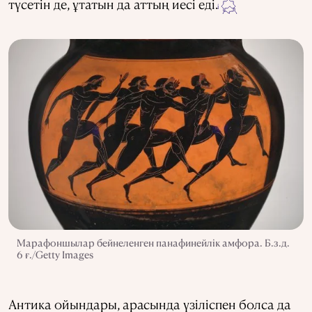
түсетін де, ұтатын да аттың иесі еді.
i
i
Марафоншылар бейнеленген панафинейлік амфора. Б.з.д.
6 ғ./Getty Images
Антика ойындары, арасында үзіліспен болса да