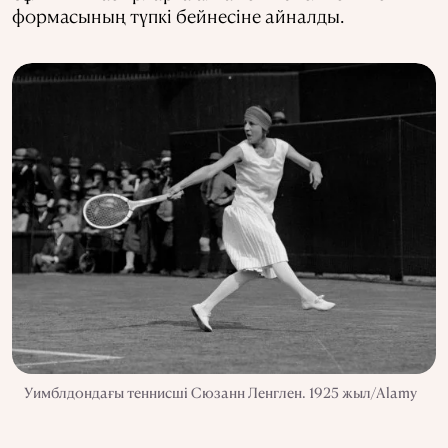
формасының түпкі бейнесіне айналды.
Уимблдондағы теннисші Сюзанн Ленглен. 1925 жыл/Alamy