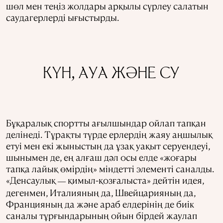
шөл мен теңіз жолдары арқылы сүрлеу салатын
саудагерлерді ығыстырды.
КҮН, АУА ЖӘНЕ СУ
Бұқаралық спортты ағылшындар ойлап тапқан
делінеді. Тұрақты түрде ерлердің жаяу аңшылық
етуі мен екі жыныстың да ұзақ уақыт серуендеуі,
шынымен де, ең алғаш дәл осы елде «жоғары
тапқа лайық өмірдің» міндетті элементі саналды.
«Денсаулық
қимыл-қозғалыста» дейтін идея,
—
дегенмен, Италияның да, Швейцарияның да,
Францияның да және араб елдерінің де биік
саналы тұрғындарының ойын бірдей жаулап