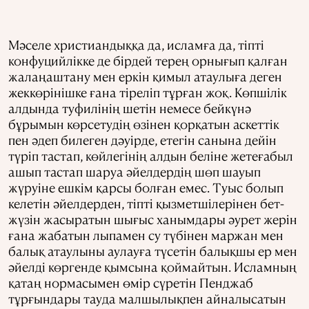
Мәселе христиандыққа да, исламға да, тіпті
конфуцийлікке де бірдей терең орнығып қалған
жалаңаштану мен еркін қимыл атаулыға деген
жеккөрінішке ғана тіреліп тұрған жоқ. Көпшілік
алдында туфилінің шетін немесе бейкүнә
бұрымын көрсетудің өзінен қорқатын аскеттік
пен әдеп билеген дәуірде, етегін санына дейін
түріп тастап, көйлегінің алдын беліне жетеғабыл
ашып тастап шаруа әйелдердің шөп шауып
жүруіне ешкім қарсы болған емес. Туыс болып
келетін әйелдерден, тіпті қызметшілерінен бет-
жүзін жасыратын шығыс ханымдары әурет жерін
ғана жабатын лыпамен су түбінен маржан мен
балық атаулыны аулауға түсетін балықшы ер мен
әйелді көргенде қымсына қоймайтын. Исламның
қатаң нормасымен өмір сүретін Пенджаб
тұрғындары тауда малшылықпен айналысатын