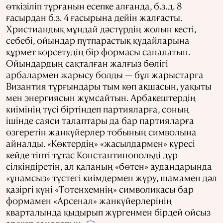
өткізіліп тұрғанын есепке алғанда, б.з.д. 8
ғасырдан б.з. 4 ғасырына дейін жалғасты.
Христиандық мұндай дәстүрдің жолын кесті,
себебі, ойындар пұтпарастық құдайларына
құрмет көрсетудің бір формасы саналатын.
Ойындардың сақталған жалғыз бөлігі
арбалармен жарысу болды — бұл жарыстарға
Византия тұрғындары тым көп ақшасын, уақыты
мен энергиясын жұмсайтын. Арбакештердің
киімінің түсі біртіндеп партияларға, соның
ішінде саяси талаптары да бар партияларға
өзгеретін жанкүйерлер тобының символына
айналды. «Көктердің» «жасылдармен» күресі
кейде тіпті тұтас Константинопольді дүр
сілкіндіретін, ал қаланың «бөтен» аудандарында
«ұнамсыз» түстегі киімдермен жүру, шамамен дәл
қазіргі күні «Тотенхемнің» символикасы бар
формамен «Арсенал» жанкүйерлерінің
кварталында қыдырып жүргенмен бірдей ойсыз