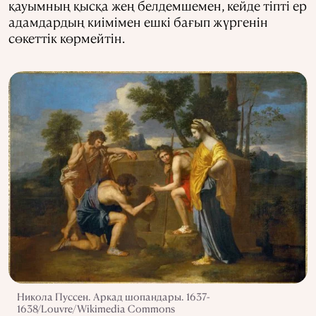
қауымның қысқа жең белдемшемен, кейде тіпті ер
адамдардың киімімен ешкі бағып жүргенін
сөкеттік көрмейтін.
Никола Пуссен. Аркад шопандары. 1637-
1638/Louvre/Wikimedia Commons