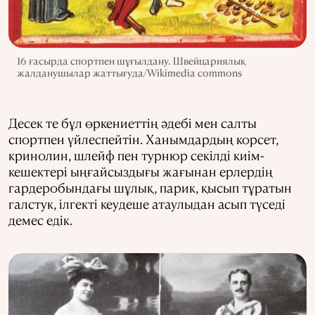
16 ғасырда спортпен шұғылдану. Швейцариялық
жалданушылар жаттығуда/Wikimedia commons
Десек те бұл өркениеттің әдебі мен салты
спортпен үйлеспейтін. Ханымдардың корсет,
кринолин, шлейф пен турнюр секілді киім-
кешектері ыңғайсыздығы жағынан ерлердің
гардеробындағы шұлық, парик, қысып тұратын
галстук, ілгекті кеудеше атаулыдан асып түседі
демес едік.