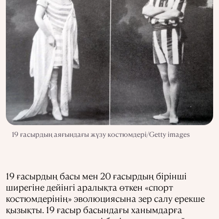
19 ғасырдың аяғындағы жүзу костюмдері/Getty images
19 ғасырдың басы мен 20 ғасырдың бірінші
ширегіне дейінгі аралықта өткен «спорт
костюмдерінің» эволюциясына зер салу ерекше
қызықты. 19 ғасыр басындағы ханымдарға