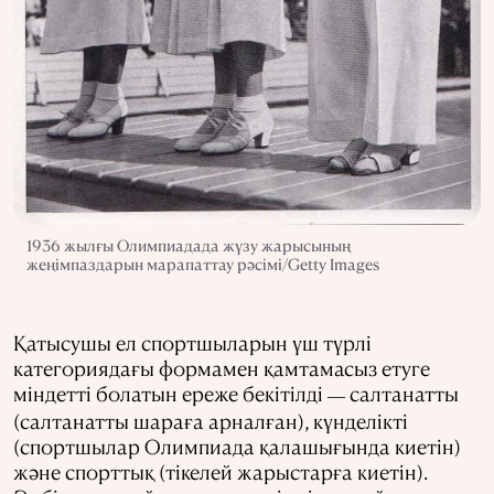
1936 жылғы Олимпиадада жүзу жарысының
жеңімпаздарын марапаттау рәсімі/Getty Images
Қатысушы ел спортшыларын үш түрлі
категориядағы формамен қамтамасыз етуге
міндетті болатын ереже бекітілді
салтанатты
—
(салтанатты шараға арналған), күнделікті
(спортшылар Олимпиада қалашығында киетін)
және спорттық (тікелей жарыстарға киетін).