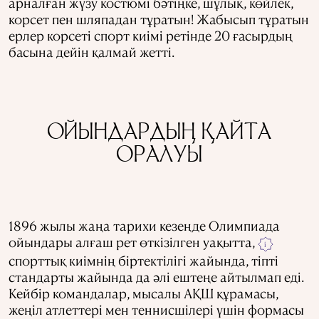
арналған жүзу костюмі бәтіңке, шұлық, көйлек,
корсет пен шляпадан тұратын! Жабысып тұратын
ерлер корсеті спорт киімі ретінде 20 ғасырдың
басына дейін қалмай жетті.
ОЙЫНДАРДЫҢ ҚАЙТА
ОРАЛУЫ
1896 жылы жаңа тарихи кезеңде Олимпиада
ойындары алғаш рет өткізілген уақытта,
i
спорттық киімнің біртектілігі жайында, тіпті
стандарты жайында да әлі ештеңе айтылмап еді.
Кейбір командалар, мысалы АҚШ құрамасы,
жеңіл атлеттері мен теннисшілері үшін формасы