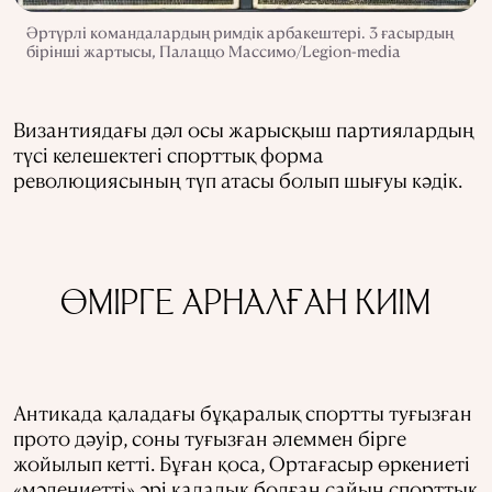
Әртүрлі командалардың римдік арбакештері. 3 ғасырдың
бірінші жартысы, Палаццо Массимо/Legion-media
Византиядағы дәл осы жарысқыш партиялардың
түсі келешектегі спорттық форма
революциясының түп атасы болып шығуы кәдік.
ӨМІРГЕ АРНАЛҒАН КИІМ
Антикада қаладағы бұқаралық спортты туғызған
прото дәуір, соны туғызған әлеммен бірге
жойылып кетті. Бұған қоса, Ортағасыр өркениеті
«мәдениетті» әрі қалалық болған сайын спорттық