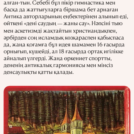
алған-тын. Себебі бұл пікір гимнастика мен
басқа да жаттығуларға біршама бет арнаған
Антика авторларының еңбектерінен алынып еді,
өйткені «дені саудың
жаны сау». Нәпсіні тыю
—
мен аскетизмді жақтайтын христиандықпен,
әрбірден соң исламдық көзқараспен қабыспаса
да, жаңа қоғамға бұл идея шамамен 16 ғасырда
орнығып, күшейді, ал 18 ғасырда ортақ игілікке
айналып үлгерді. Жаңа өркениет спортты,
дененің антикалық гармониясы мен мінсіз
денсаулықты қатты қалады.