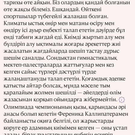
тарихы өте айқын. Біз олардың қандай болғанын
өте жақсы білеміз. Ешқандай. Өйткені
спортшылар түбегейлі жалаңаш болған.
Климаты ыстық өңір мен матаны өсіру мен
өндіру ісі ауыр еңбекті талап ететін дәуірде бұл
енді табиғи жағдай еді. Киімді жыртып алу мен
бүлдіріп алу ықтималы жоғары әрекеттер жиі
жасалатын жағдайларда шешіп тастау дұрыс
шешім саналды. Сондықтан гимнастикалық
мектеп-палестраларда жаттығулар мен кез
келген сайыс түрлері дәстүрлі түрде
жалаңаштануды талап ететін. Қоғамдық әдепке
қатысты айтар болсақ, мұнда мәселе тым
қарапайым жолмен шешілді — әйелдерді өлім
жазасынан қорқып ойындарға жібермейтін.
i
Олимпиада чемпионының қызы, қарындасы әрі
анасы болып келетін Ференика Каллипатерамен
байланысты оқиға белгілі, ол жарыстарды
көруге ер адамның киімімен келген — оны ұстап
алады, бірақ туыстарының еңбегін ескеріп,