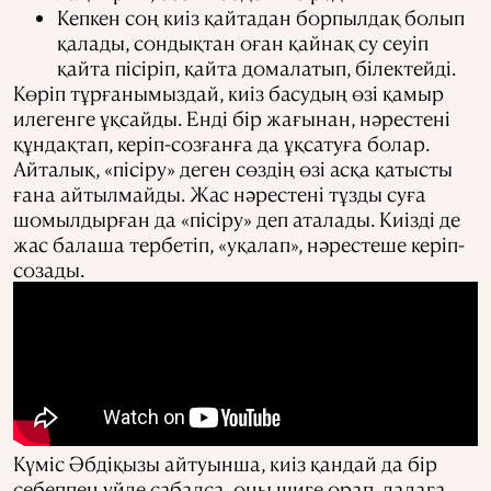
Кепкен соң киіз қайтадан борпылдақ болып
қалады, сондықтан оған қайнақ су сеуіп
қайта пісіріп, қайта домалатып, білектейді.
Көріп тұрғанымыздай, киіз басудың өзі қамыр
илегенге ұқсайды. Енді бір жағынан, нәрестені
құндақтап, керіп-созғанға да ұқсатуға болар.
Айталық, «пісіру» деген сөздің өзі асқа қатысты
ғана айтылмайды. Жас нәрестені тұзды суға
шомылдырған да «пісіру» деп аталады. Киізді де
жас балаша тербетіп, «уқалап», нәрестеше керіп-
созады.
Күміс Әбдіқызы айтуынша, киіз қандай да бір
себеппен үйде сабалса, оны шиге орап, далаға