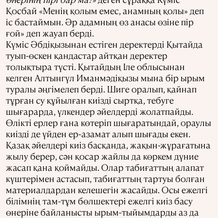
Қосбай «Менің қолым емес, анамның қолы» деп
іс бастаймын. Әр адамның өз анасы өзіне пір
ғой» деп жауап берді.
Күміс Әбдіқызынан естіген деректерді Қытайда
туып-өскен қандастар айтқан деректер
толықтыра түсті. Қытайдың Іле облысынан
келген Алтынгүл Иманмәдіқызы мына бір ырым
туралы әңгімелеп берді. Шиге оралып, қайнап
тұрған су құйылған киізді сыртқа, тебуге
шығарарда, үлкендер әйелдерді жолатпайды.
Өлікті ерлер ғана көтеріп шығаратындай, ораулы
киізді де үйден ер-азамат алып шығады екен.
Қазақ әйелдері киіз басқанда, жақын-жұрағатына
жылу берер, сән қосар жайлы да көркем дүние
жасап қана қоймайды. Олар табиғаттың алапат
күштерімен астасып, табиғаттың тартуы болған
материалдардан келешегін жасайды. Осы ежелгі
білімнің там-тұм бөлшектері ежелгі киіз басу
өнеріне байланысты ырым-тыйымдарды аз да