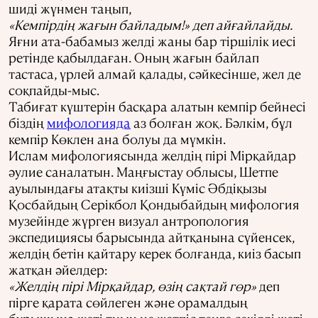
шиді жүнмен таңып,
«Кемпірдің жағын байладым!» деп айғайлайды.
Яғни ата-бабамыз желді жаны бар тіршілік иесі
ретінде қабылдаған. Оның жағын байлап
тастаса, үрлей алмай қалады, сәйкесінше, жел де
соқпайды-мыс.
Табиғат күштерін басқара алатын кемпір бейнесі
біздің
мифологияда
аз болған жоқ. Бәлкім, бұл
кемпір Көклен ана болуы да мүмкін.
Ислам мифологиясында желдің пірі Мірқайдар
әулие саналатын. Маңғыстау облысы, Шетпе
ауылындағы атақты киізші Күміс Әбдіқызы
Қосбайдың Серікбол Қондыбайдың мифология
музейінде жүрген визуал антропология
экспедициясы барысында айтқанына сүйенсек,
желдің бетін қайтару керек болғанда, киіз басып
жатқан әйелдер:
«Желдің пірі Мірқайдар, өзің сақтай гөр»
деп
пірге қарата сөйлеген және орамалдың