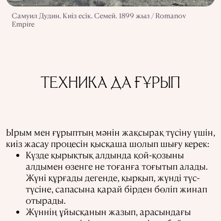
Самуил Дудин. Киіз есік. Семей. 1899 жыл / Romanov
Empire
TЕХНИКА ДА ҒҰРЫП
Ырым мен ғұрыптың мәнін жақсырақ түсіну үшін,
киіз жасау процесін қысқаша шолып шығу керек:
Күзде қырықтық алдында қой-қозыны
алдымен өзенге не тоғанға тоғытып алады.
Жүні құрғады дегенде, қырқып, жүнді түс-
түсіне, сапасына қарай бірден бөліп жинап
отырады.
Жүннің ұйысқанын жазып, арасындағы