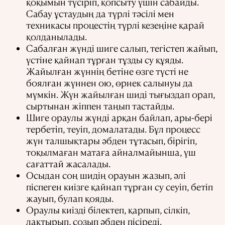
қоқымын түсіріп, қопсыту үшін сабайды.
Сабау ұстаудың да түрлі тәсілі мен
техникасы процестің түрлі кезеңіне қарай
қолданылады.
Сабалған жүнді шиге салып, тегістеп жайып,
үстіне қайнап тұрған тұзды су құяды.
Жайылған жүннің бетіне өзге түсті не
боялған жүннен ою, өрнек салынуы да
мүмкін. Жүн жайылған шиді тығыздап орап,
сыртынан жіппен таңып тастайды.
Шиге ораулы жүнді арқан байлап, ары-бері
тербетіп, теуіп, домалатады. Бұл процесс
жүн талшықтары әбден тұтасып, бірігіп,
тоқылмаған матаға айналмайынша, үш
сағаттай жасалады.
Осыдан соң шидің орауын жазып, әлі
піспеген киізге қайнап тұрған су сеуіп, бетіп
жауып, булап қояды.
Ораулы киізді білектеп, қарпып, сілкіп,
лақтырып, созып әбден пісіреді.