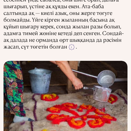
шығарып, үстіне ақ құяды екен. Ата-баба
салтында ақ — киелі азық, оны жерге төгуге
болмайды. Үйге кірген жыланның басына ақ
құйып шығару керек, сонда жылан разы болып,
адамға тимей жөніне кетеді деп сенген. Сондай-
ақ далада не орманда өрт шыққанда да рәсімін
жасап, сүт төгетін болған
.
i