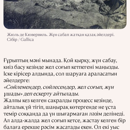
Жюль де Кювервиль. Жүн сабап жатқан қазақ әйелдері.
Сібір / Gallica
Ғұрыптың мәні мынада. Қой қырқу, жүн сабау,
киіз басу кезінде жел соғып кетпегені маңызды.
Іске кірісер алдында, сол шаруаға араласатын
әйелдерге:
«Сөйлемеңдер, сөйлесеңдер, жел соғып, жүн
ұшады» деп ескерту айтылады.
Жалпы кез келген сакралды процесс кезінде,
айталық үй тігіп, шаңырақ көтергенде не ұста
темір соққанда да үн шығармаған ләзім делінеді.
Ал алда-жалда жел соғып кетсе, жастау келген бір
балаға ерекше рәсім жасатады екен. Ол екі уыс