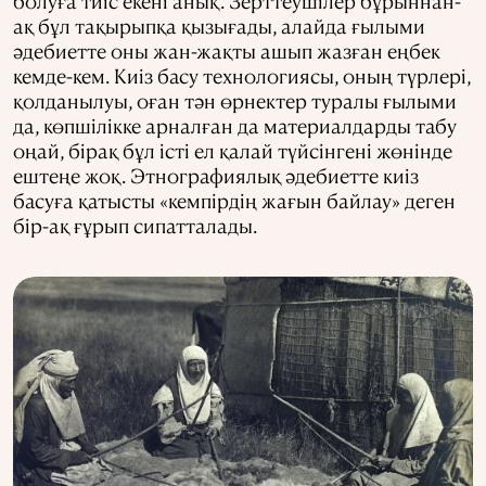
болуға тиіс екені анық. Зерттеушілер бұрыннан-
ақ бұл тақырыпқа қызығады, алайда ғылыми
әдебиетте оны жан-жақты ашып жазған еңбек
кемде-кем. Киіз басу технологиясы, оның түрлері,
қолданылуы, оған тән өрнектер туралы ғылыми
да, көпшілікке арналған да материалдарды табу
оңай, бірақ бұл істі ел қалай түйсінгені жөнінде
ештеңе жоқ. Этнографиялық әдебиетте киіз
басуға қатысты «кемпірдің жағын байлау» деген
бір-ақ ғұрып сипатталады.