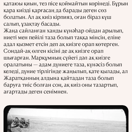
қатаюы қиын, тез пісе қоймайтын көрінеді. Бұрын
қара киізді қарғасаң да барады деген сөз
болатын. Ал ақ киіз кірпияз, оған біраз күш
салып, ұзақтау басады.
Жаңа сайланған ханды күнәһар ойдан арылып,
ниеті мен пейілі таза болып таққа мінсін, еліне
адал қызмет етсін деп ақ киізге орап көтерген.
Сондай-ақ өлген кісіні де ақ киізге орап
шығарған. Марқұмның сүйегі дәл ақ киізге
оралатыны — адам дүниеге таза, күнәсіз болып
келеді, дүние тірлігінде жаңылып, қате қылады, ал
Жаратқанның алдына қайтадан таза болып
баруға тиіс болған соң, ақ киіз оны тазартып,
ағартады деген сенімнен.