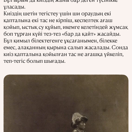
ұласады.
Киіздің шетін тегістеу үшін ши ораудың екі
қапталына екі тас не кірпіш, кеспелтек ағаш
қойып, ыстық су құйып, икемге келетіндей жұмсақ
боп тұрған күйі тез-тез «бар да қайт» жасайды.
Бұл қимыл білектегенге ұқсағанымен, білекке
емес, алақанның қырына салып жасалады. Сонда
киіз қапталына қойылған тас не ағашқа үйкеліп,
теп-тегіс болып шығады.