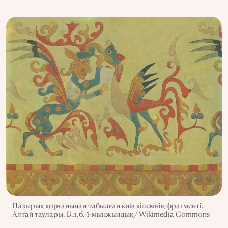
Пазырық қорғанынан табылған киіз кілемнің фрагменті.
Алтай таулары. Б.з.б. 1-мыңжылдық / Wikimedia Commons