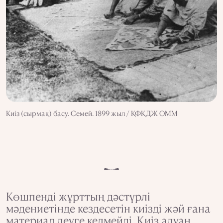
Киіз (сырмақ) басу. Семей. 1899 жыл / ҚФҚДЖ ОММ
Көшпенді жұрттың дәстүрлі
мәдениетінде кездесетін киізді жәй ғана
материал деуге келмейді. Киіз алуан