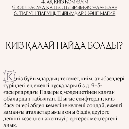
4. АҚ КИІЗ ҺӘМ ӨЛІМ
5. КИІЗ БАСУҒА ҚАТЫСТЫ ЫРЫМ-ЖОРАЛҒЫЛАР
6. ТІЛЕУІН ТІЛЕУШІ, ТЫЙЫМДАР ЖӘНЕ МАГИЯ
КИІЗ ҚАЛАЙ ПАЙДА БОЛДЫ?
К
иіз бұйымдардың текемет, киім, ат әбзелдері
түріндегі ең ежелгі нұсқалары б.з.д. 9–3-
ғасырлардағы Пазырық мәдениетінен қалған
обалардан табылған. Шығыс скифтердің киіз
басу өнері әбден кемеліне келгені сондай, ежелгі
заманғы аталастарымыз оны біздің дәуірге
дейінгі кезеңнен әжептәуір ертерек меңгергені
анық.