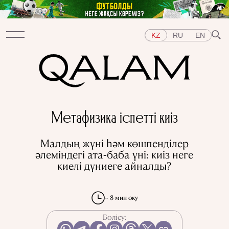
KZ
RU
EN
Бөлімдер
Метафизика іспетті киіз
СҰХБАТ
ДӘРІСТЕР
ХИКАЯ
ҚЫСҚА-НҰСҚА
ТЕСТ
АРНАЙЫ ЖОБАЛАР
Малдың жүні һәм көшпенділер
Тақырыптар
әлеміндегі ата-баба үні: киіз неге
ШЫҒЫС
БАТЫС
ОРТАЛЫҚ АЗИЯ
ҚАЗАҚСТАН
киелі дүниеге айналды?
АДАМДАР
ӨНЕР
ТАРИХ ДӘМІ
ҚАЛАЛАР
КСРО-ДАҒЫ ҚУҒЫН-СҮРГІН
ЭЛЕМЕНТТЕР
ҒЫЛЫМ ТАРИХЫ
МАМАНДЫҚТАР
~ 8 мин оқу
Бөлісу: