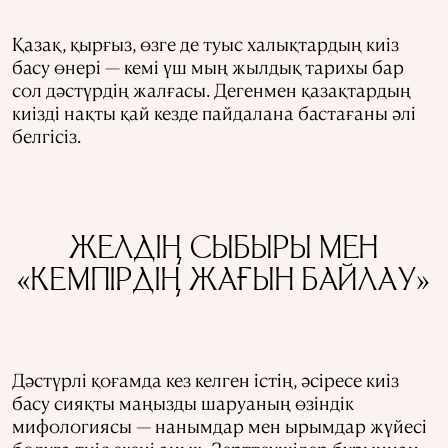
Қазақ, қырғыз, өзге де туыс халықтардың киіз
басу өнері — кемі үш мың жылдық тарихы бар
сол дәстүрдің жалғасы. Дегенмен қазақтардың
киізді нақты қай кезде пайдалана бастағаны әлі
белгісіз.
ЖЕЛДІҢ СЫБЫРЫ МЕН
«КЕМПІРДІҢ ЖАҒЫН БАЙЛАУ»
Дәстүрлі қоғамда кез келген істің, әсіресе киіз
басу сияқты маңызды шаруаның өзіндік
мифологиясы — нанымдар мен ырымдар жүйесі