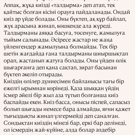
Аппақ, жұқа киізді «талдырма» деп атап, тек
қайтыс болған кісіні орауға пайдаланады. Ондай
киіз әр үйде болады. Оны бүктеп, ақ құр байлап,
жүк арасына жинап, көшкенде ала жүреді.
Талдырманы аяққа басуға, төсенуге, жамылуға
тыйым салынады. Әсіресе жастар не жаңа
үйленгендер жамылуына болмайды. Тек бір
шетін жағдайда ғана талдырманы шиыршықтап
орап, жастанып жатуға болады. Оны үйден өлік
шығарғанға деп қана сақтап, зират басынан
бүктеп әкеліп отырады.
Киіздің өлілер дүниесімен байланысы тағы бір
ежелгі ырымнан көрінеді. Қаза шыққан үйдің
ісмер әйелі бір жыл аза тұтып болғанша киіз
баспайды екен. Киіз басса, онысы піспей, сапасыз
болып шығады немесе бара алмайды, яғни қажет
тығыздықты жинап үлгермейді деп саналған.
Сондықтан киіздің мінезі бар, еркі бар делінеді,
ол ісмердің жай-күйіне, алда болар әлдебір