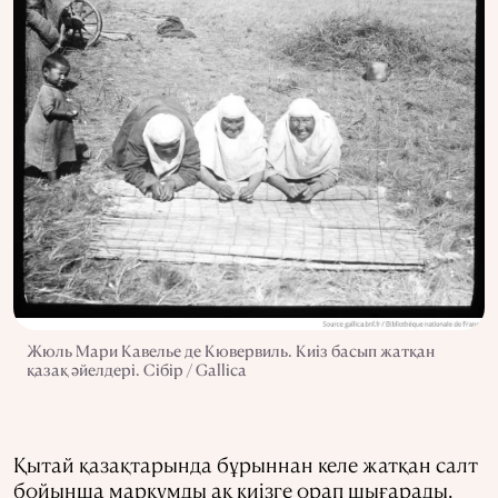
Жюль Мари Кавелье де Кювервиль. Киіз басып жатқан
қазақ әйелдері. Сібір / Gallica
Қытай қазақтарында бұрыннан келе жатқан салт
бойынша марқұмды ақ киізге орап шығарады.