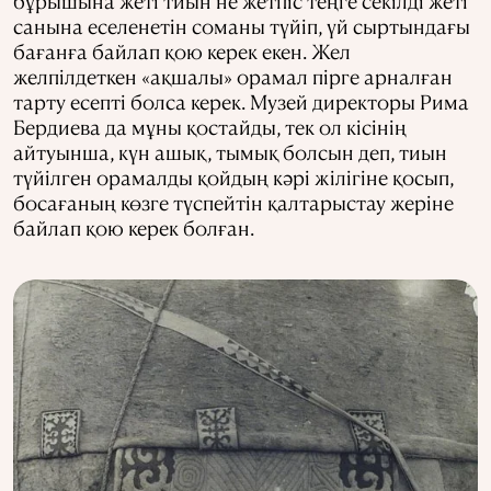
бұрышына жеті тиын не жетпіс теңге секілді жеті
санына еселенетін соманы түйіп, үй сыртындағы
бағанға байлап қою керек екен. Жел
желпілдеткен «ақшалы» орамал пірге арналған
тарту есепті болса керек. Музей директоры Рима
Бердиева да мұны қостайды, тек ол кісінің
айтуынша, күн ашық, тымық болсын деп, тиын
түйілген орамалды қойдың кәрі жілігіне қосып,
босағаның көзге түспейтін қалтарыстау жеріне
байлап қою керек болған.