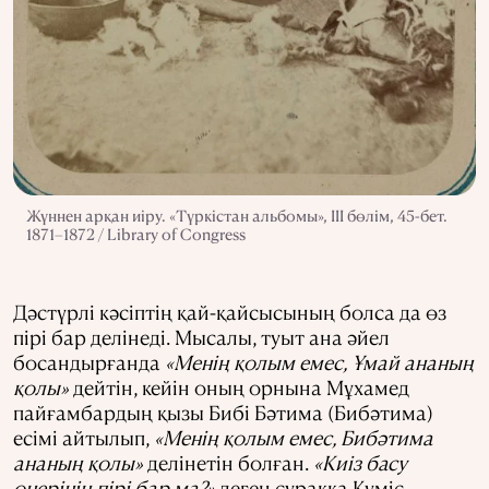
Жүннен арқан иіру. «Түркістан альбомы», ІІІ бөлім, 45-бет.
1871–1872 / Library of Congress
Дәстүрлі кәсіптің қай-қайсысының болса да өз
пірі бар делінеді. Мысалы, туыт ана әйел
босандырғанда
«Менің қолым емес, Ұмай ананың
қолы»
дейтін, кейін оның орнына Мұхамед
пайғамбардың қызы Бибі Бәтима (Бибәтима)
есімі айтылып,
«Менің қолым емес, Бибәтима
ананың қолы»
делінетін болған.
«Киіз басу
өнерінің пірі бар ма?»
деген сұраққа Күміс