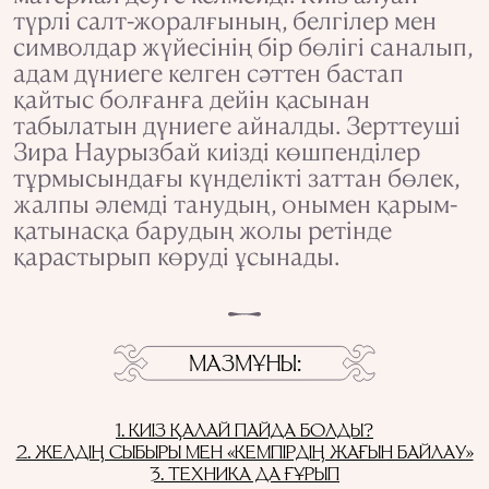
түрлі салт-жоралғының, белгілер мен
символдар жүйесінің бір бөлігі саналып,
адам дүниеге келген сәттен бастап
қайтыс болғанға дейін қасынан
табылатын дүниеге айналды. Зерттеуші
Зира Наурызбай киізді көшпенділер
тұрмысындағы күнделікті заттан бөлек,
жалпы әлемді танудың, онымен қарым-
қатынасқа барудың жолы ретінде
қарастырып көруді ұсынады.
МАЗМҰНЫ
1. КИІЗ ҚАЛАЙ ПАЙДА БОЛДЫ?
2. ЖЕЛДІҢ СЫБЫРЫ МЕН «КЕМПІРДІҢ ЖАҒЫН БАЙЛАУ»
3. TЕХНИКА ДА ҒҰРЫП