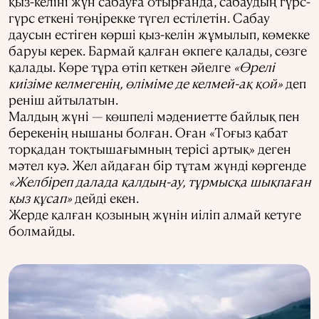
қыз-келіні жүн сабауға отырғанда, сабаудың гүрс-
гүрс еткені төңірекке түгел естілетін. Сабау
даусын естіген көрші қыз-келін жұмылып, көмекке
баруы керек. Бармай қалған өкпеге қалады, сөзге
қалады. Көре тұра өтіп кеткен әйелге
«Өрелі
киізіме келмегенің, өліміме де келмей-ақ қой»
деп
реніш айтылатын.
Малдың жүні — көшпелі мәдениетте байлық пен
берекенің нышаны болған. Оған «Тоғыз қабат
торқадан тоқтышағымның терісі артық» деген
мәтел куә. Жел айдаған бір тұтам жүнді көргенде
«Желбіреп далада қалдың-ау, тұрмысқа шықпаған
қыз құсап»
дейді екен.
Жерде қалған қозының жүнін иіліп алмай кетуге
болмайды.