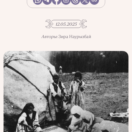
АҚПАРАТТЫ ПАЙДАЛАНУ
ҚҰПИЯЛЫЛЫҚ САЯСАТЫ
QALAM ЖОБАСЫ ТУРАЛЫ
QALAM-ДАҒЫ ЖАРНАМА
12.05.2025
БІЗДІҢ АВТОРЛАР
Авторы:
Зира Наурызбай