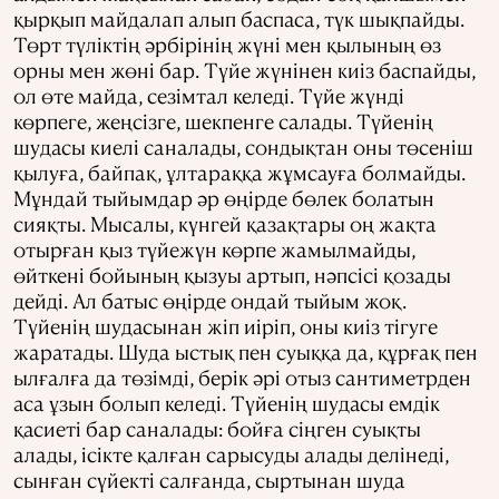
қырқып майдалап алып баспаса, түк шықпайды.
Төрт түліктің әрбірінің жүні мен қылының өз
орны мен жөні бар. Түйе жүнінен киіз баспайды,
ол өте майда, сезімтал келеді. Түйе жүнді
көрпеге, жеңсізге, шекпенге салады. Түйенің
шудасы киелі саналады, сондықтан оны төсеніш
қылуға, байпақ, ұлтараққа жұмсауға болмайды.
Мұндай тыйымдар әр өңірде бөлек болатын
сияқты. Мысалы, күнгей қазақтары оң жақта
отырған қыз түйежүн көрпе жамылмайды,
өйткені бойының қызуы артып, нәпсісі қозады
дейді. Ал батыс өңірде ондай тыйым жоқ.
Түйенің шудасынан жіп иіріп, оны киіз тігуге
жаратады. Шуда ыстық пен суыққа да, құрғақ пен
ылғалға да төзімді, берік әрі отыз сантиметрден
аса ұзын болып келеді. Түйенің шудасы емдік
қасиеті бар саналады: бойға сіңген суықты
алады, ісікте қалған сарысуды алады делінеді,
сынған сүйекті салғанда, сыртынан шуда