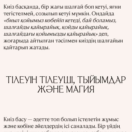
Киіз басқанда, бір жағы шалғай боп кетуі, яғни
тегістелмей, созылып кетуі мүмкін. Ондайда
«биыл қойымыз көбейіп кетеді, бай боламыз,
шалғайды қайырайық, қойды қайырайық,
шалғайдағы қойымызды қайырайық»
деп,
жоғарыда айтылған тәсілмен киіздің шалғайын
қайтарып жатады.
ТІЛЕУІН ТІЛЕУШІ, ТЫЙЫМДАР
ЖӘНЕ МАГИЯ
Киіз басу — әдетте топ болып істелетін жұмыс
және көбіне әйелдердің ісі саналады. Бір үйдің