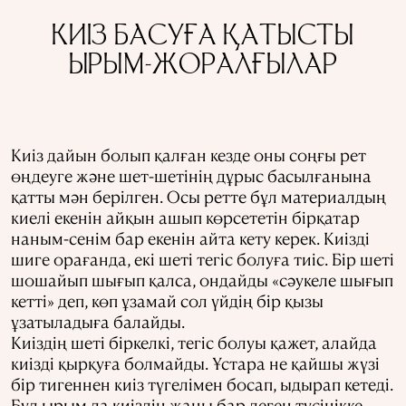
КИІЗ БАСУҒА ҚАТЫСТЫ
ЫРЫМ-ЖОРАЛҒЫЛАР
Киіз дайын болып қалған кезде оны соңғы рет
өңдеуге және шет-шетінің дұрыс басылғанына
қатты мән берілген. Осы ретте бұл материалдың
киелі екенін айқын ашып көрсететін бірқатар
наным-сенім бар екенін айта кету керек. Киізді
шиге орағанда, екі шеті тегіс болуға тиіс. Бір шеті
шошайып шығып қалса, ондайды «сәукеле шығып
кетті» деп, көп ұзамай сол үйдің бір қызы
ұзатыладыға балайды.
Киіздің шеті біркелкі, тегіс болуы қажет, алайда
киізді қырқуға болмайды. Ұстара не қайшы жүзі
бір тигеннен киіз түгелімен босап, ыдырап кетеді.
Бұл ырым да киіздің жаны бар деген түсінікке