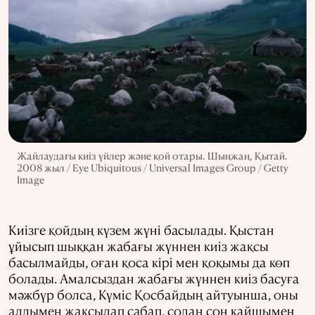
Жайлаудағы киіз үйлер және қой отары. Шыңжаң, Қытай.
2008 жыл / Eye Ubiquitous / Universal Images Group / Getty
Image
Киізге қойдың күзем жүні басылады. Қыстан
ұйысып шыққан жабағы жүннен киіз жақсы
басылмайды, оған қоса кірі мен қоқымы да көп
болады. Амалсыздан жабағы жүннен киіз басуға
мәжбүр болса, Күміс Қосбайдың айтуынша, оны
алдымен жақсылап сабап, содан соң қайшымен