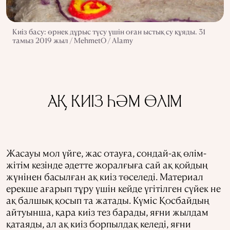
Киіз басу: өрнек дұрыс түсу үшін оған ыстық су құяды. 31
тамыз 2019 жыл / MehmetO / Alamy
АҚ КИІЗ ҺӘМ ӨЛІМ
Жасауы мол үйге, жас отауға, сондай-ақ өлім-
жітім кезінде әдетте жоралғыға сай ақ қойдың
жүнінен басылған ақ киіз төселеді. Материал
ерекше ағарып тұру үшін кейде үгітілген сүйек не
ақ балшық қосып та жатады. Күміс Қосбайдың
айтуынша, қара киіз тез барады, яғни жылдам
қатаяды, ал ақ киіз борпылдақ келеді, яғни