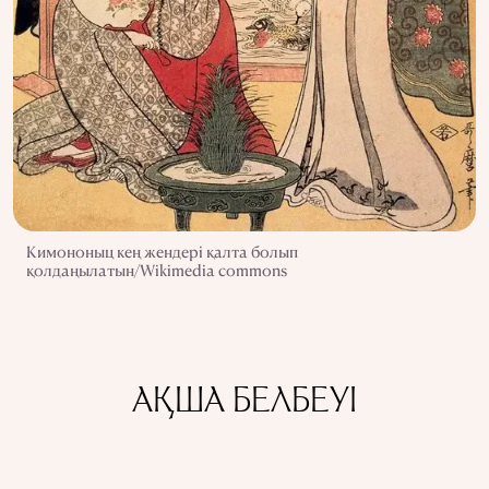
Кимононыц кең жендері қалта болып
қолдаңылатын/Wikimedia commons
АҚША БЕЛБЕУІ