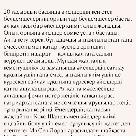
20 ғасырдың басында әйелдердің кең етек
белдемшелерінің орнын тар белдемшелер басты,
ал қалтасы бар әйелдер киімі толық жоғалды.
Оның орнына әйелдер сөмке ұстай бастады.
Айта кету керек, бұл адамды ыңғайлылықтан ғана
емес, сонымен қатар тәуелсіз еркіндікті
білдіретін ишарат — қолды қалтаға салып
жүруден де айырды. Мұндай «қалталық
кемсітушілік» өз заманында әйелдердің сайлау
құқығы үшін ғана емес, ыңғайлы киім үшін де
күрескен сайлау құқығына күрескер әйелдерді
қатты ашуландырды. Ал қалта мәселесінде
алғашқы феминистер жеңіліс тапқаны рас,
патриархал санаға ие сөмке шығарушылар жеңіс
тұғырынан көрінді. Әйелдердің қалтасын
жақтайтын Коко Шанель мен әйелдер киімі
ыңғайлы болу үшін емес, сұлулық үшін қажет деп
есептеген Ив Сен Лоран арасындағы шайқаста