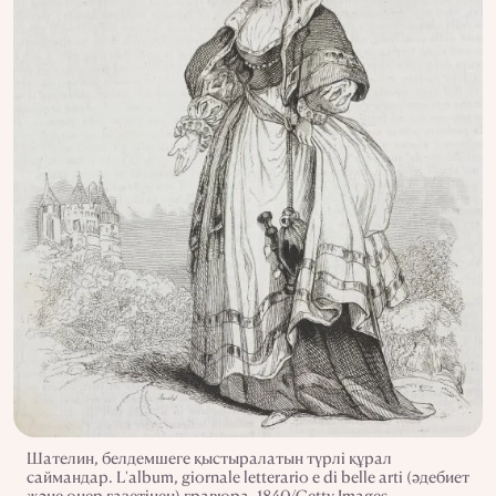
Шателин, белдемшеге қыстыралатын түрлі құрал
саймандар. L'album, giornale letterario e di belle arti (әдебиет
және өнер газетінен) гравюра. 1840/Getty Images