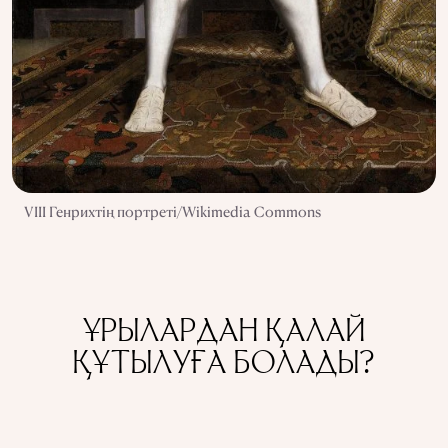
VIII Генрихтің портреті/Wikimedia Commons
ҰРЫЛАРДАН ҚАЛАЙ
ҚҰТЫЛУҒА БОЛАДЫ?