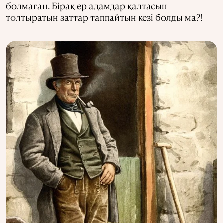
болмаған. Бірақ ер адамдар қалтасын
толтыратын заттар таппайтын кезі болды ма?!