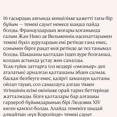
16 ғасырдың аяғында көпшілікке қажетті тағы бір
бұйым — темекі сауыт немесе шақша пайда
болды. Француздардың жоғары қоғамында
ғалым Жан Нико де Вильменнің насихаттауымен
темекі бүкіл аурулардың емі ретінде ғана емес,
сонымен бірге рақат көзі ретінде де тез танымал
болды. Шақшаны қалтадан іздеп әуре болғанша,
қолдың астында ұстау жөн саналды.
Ұсақ-түйек заттарға (ол кездері «омоньер» деп
аталатын) арналған қалташаны әбден салмақ
басқан белбеуге емес, қазіргі заманауи қалтаны
ойлап тауып, сол саңылауға алғаш тіккен
тігіншінің есімі өкінішке орай тарих беттерінде
жатталмады. Бізге қалталары бар алғашқы
гардероб бұйымдарының бірі Людовик XIV
киген қамзол болды. Алайда темекіге шыдай
алмайтын «күн Королінде» темекі сауыт