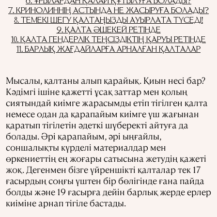
6. ҰРЫЛАРДАН ҚАЛАЙ ҚҰТЫЛУҒА БОЛАДЫ?
7. КРИНОЛИННІҢ АСТЫНДА НЕ ЖАСЫРУҒА БОЛАДЫ?
8. ТЕМЕКІ ШЕГУ ҚАЛТАҢЫЗДЫ АУЫРЛАТА ТҮСЕДІ!
9. ҚАЛТА ӘШЕКЕЙ РЕТІНДЕ
10. ҚАЛТА ГЕНДЕРЛІК ТЕҢСІЗДІКТІҢ ҚАРУЫ РЕТІНДЕ
11. БАРЛЫҚ ЖАҒДАЙЛАРҒА АРНАЛҒАН ҚАЛТАЛАР
Мысалы, қалтаны алып қарайық. Қиын несі бар?
Кәдімгі ішіне қажетті ұсақ заттар мен қолың
сиятындай киімге жарасымды етіп тігілген қалта
немесе одан да қарапайым киімге үш жағынан
қаратып тігілетін әдеткі шүберекті айтуға да
болады. Әрі қарапайым, әрі ыңғайлы,
соншалықты күрделі материалдар мен
өркениеттің ең жоғары сатысына жетудің қажеті
жоқ. Дегенмен бізге үйреншікті қалталар тек 17
ғасырдың соңғы үштен бір бөлігінде ғана пайда
болды және 19 ғасырға дейін барлық жерде ерлер
киіміне арнап тігіле бастады.