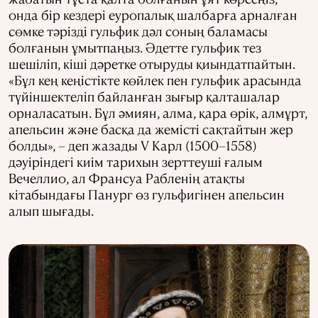
онда бір кездері еуропалық шалбарға арналған
сөмке тәрізді гульфик дәл соның баламасы
болғанын ұмытпаңыз. Әдетте гульфик тез
шешіліп, кіші дәретке отыруды қиындатпайтын.
«Бұл кең кеңістікте көйлек пен гульфик арасында
түйіншектеліп байланған зығыр қалташалар
орналасатын. Бұл әмиян, алма, қара өрік, алмұрт,
апельсин және басқа да жемісті сақтайтын жер
болды», – деп жазады V Карл (1500–1558)
дәуіріндегі киім тарихын зерттеуші ғалым
Вечеллио, ал Франсуа Рабленің атақты
кітабындағы Панург өз гульфигінен апельсин
алып шығады.