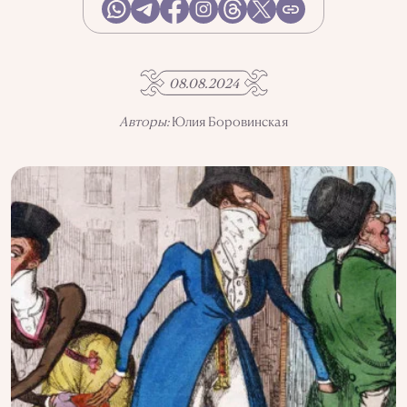
АҚПАРАТТЫ ПАЙДАЛАНУ
ҚҰПИЯЛЫЛЫҚ САЯСАТЫ
QALAM ЖОБАСЫ ТУРАЛЫ
QALAM-ДАҒЫ ЖАРНАМА
08.08.2024
БІЗДІҢ АВТОРЛАР
Авторы:
Юлия Боровинская