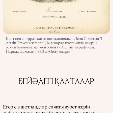
Килт пен спорран киген шотландиялық. Леон Солттың "l'
Art du Travestissement" ("Маскарад костюмінің өнері")
эскизі бойынша қолмен боялған А.Э. литографиясы,
Париж, шамамен 1880 ж/Getty images
БЕЙӘДЕП ҚАЛТАЛАР
Егер сіз шотландтар сияқты әурет жерін
жабатын тұста қалта болғанын ұят көрсеңіз,