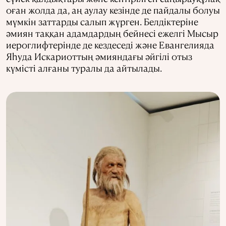
оған жолда да, аң аулау кезінде де пайдалы болуы
мүмкін заттарды салып жүрген. Белдіктеріне
әмиян таққан адамдардың бейнесі ежелгі Мысыр
иероглифтерінде де кездеседі және Евангелияда
Яһуда Искариоттың әмияндағы әйгілі отыз
күмісті алғаны туралы да айтылады.