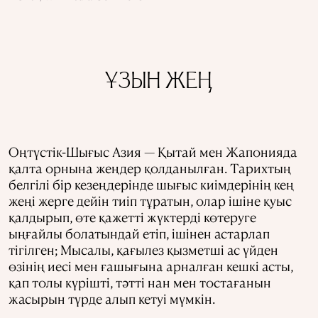
ҰЗЫН ЖЕҢ
Оңтүстік-Шығыс Азия — Қытай мен Жапонияда
қалта орнына жеңдер қолданылған. Тарихтың
белгілі бір кезеңдерінде шығыс киімдерінің кең
жеңі жерге дейін тиіп тұратын, олар ішіне қуыс
қалдырып, өте қажетті жүктерді көтеруге
ыңғайлы болатындай етіп, ішінен астарлап
тігілген; Мысалы, қағылез қызметші ас үйден
өзінің иесі мен ғашығына арналған кешкі асты,
қап толы күрішті, тәтті нан мен тостағанын
жасырын түрде алып кетуі мүмкін.