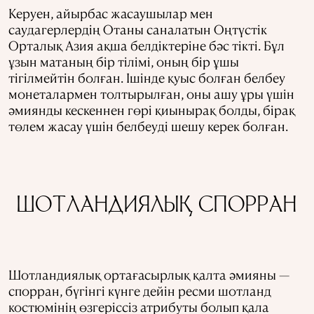
Керуен, айырбас жасаушылар мен
саудагерлердің Отаны саналатын Оңтүстік
Орталық Азия ақша белдіктеріне бәс тікті. Бұл
ұзын матаның бір тілімі, оның бір ұшы
тігілмейтін болған. Ішінде қуыс болған белбеу
монеталармен толтырылған, оны ашу ұры үшін
әмиянды кескеннен гөрі қиынырақ болды, бірақ
төлем жасау үшін белбеуді шешу керек болған.
ШОТЛАНДИЯЛЫҚ СПОРРАН
Шотландиялық ортағасырлық қалта әмияны —
спорран, бүгінгі күнге дейін ресми шотланд
костюмінің өзгеріссіз атрибуты болып қала