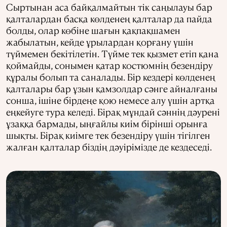
Сыртынан аса байқалмайтын тік саңылауы бар
қалталардан басқа көлденең қалталар да пайда
болды, олар көбіне шағын қақпақшамен
жабылатын, кейде ұрылардан қорғану үшін
түймемен бекітілетін. Түйме тек қызмет етіп қана
қоймайды, сонымен қатар костюмнің безендіру
құралы болып та саналады. Бір кездері көлденең
қалталары бар ұзын қамзолдар сәнге айналғаны
сонша, ішіне бірдеңе қою немесе алу үшін артқа
еңкейуге тура келеді. Бірақ мұндай сәннің дәурені
ұзаққа бармады, ыңғайлы киім бірінші орынға
шықты. Бірақ киімге тек безендіру үшін тігілген
жалған қалталар біздің дәуірімізде де кездеседі.