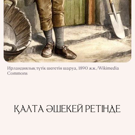
Ирландиялық түтік шегетін шаруа, 1890 жж./Wikimedia
Commons
ҚАЛТА ӘШЕКЕЙ РЕТІНДЕ