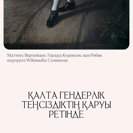
Маттеус Верхейден. Герард Корнелис ван Рибик
портреті/Wikimedia Commons
ҚАЛТА ГЕНДЕРЛІК
ТЕҢСІЗДІКТІҢ ҚАРУЫ
РЕТІНДЕ