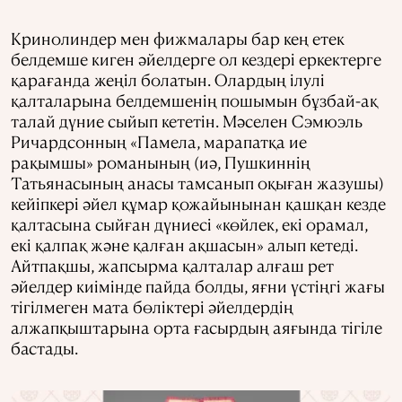
Кринолиндер мен фижмалары бар кең етек
белдемше киген әйелдерге ол кездері еркектерге
қарағанда жеңіл болатын. Олардың ілулі
қалталарына белдемшенің пошымын бұзбай-ақ
талай дүние сыйып кететін. Мәселен Сэмюэль
Ричардсонның «Памела, марапатқа ие
рақымшы» романының (иә, Пушкиннің
Татьянасының анасы тамсанып оқыған жазушы)
кейіпкері әйел құмар қожайынынан қашқан кезде
қалтасына сыйған дүниесі «көйлек, екі орамал,
екі қалпақ және қалған ақшасын» алып кетеді.
Айтпақшы, жапсырма қалталар алғаш рет
әйелдер киімінде пайда болды, яғни үстіңгі жағы
тігілмеген мата бөліктері әйелдердің
алжапқыштарына орта ғасырдың аяғында тігіле
бастады.