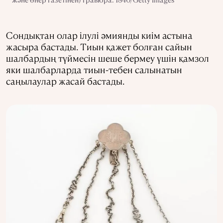
Сондықтан олар ілулі әмиянды киім астына
жасыра бастады. Тиын қажет болған сайын
шалбардың түймесін шеше бермеу үшін қамзол
яки шалбарларда тиын-тебен салынатын
саңылаулар жасай бастады.