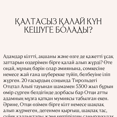
ҚАЛТАСЫЗ ҚАЛАЙ КҮН
КЕШУГЕ БОЛАДЫ?
Адамдар кілтті, ақшаны және өзге де қажетті ұсақ
заттарын өздерімен бірге қалай алып жүрді? Өте
оңай, мұның бәрін олар әмиянына, сөмкесіне
немесе жай ғана шүберекке түйіп, белбеуіне іліп
жүрген. 20 ғасырдың соңында Тирольдегі
Отцтал Альпі тауынан шамамен 5300 жыл бұрын
өмір сүрген белдігінде дорбасы бар Отци атты
адамның мұзға қатқан мумиясы табылған екен.
Әрине, Отци өзімен бірге кілт немесе шақпақ
алып жүрмеген, дегенмен қырғыш, шақпақ тас,
сүйек қалдықтары және кептірілген саңырауқұлақ