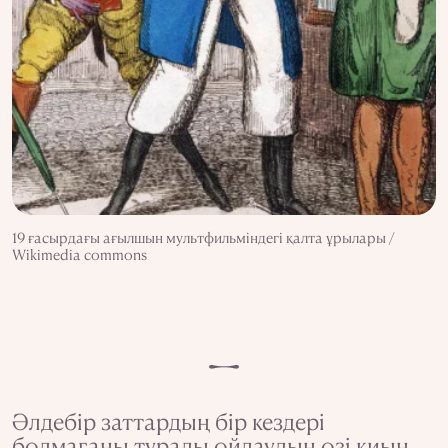
19 ғасырдағы ағылшын мультфильміндегі қалта ұрылары /
Wikimedia commons
Әлдебір заттардың бір кездері
болмағаны туралы ойлаудың өзі қиын.