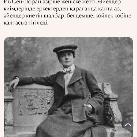
Ив Сен-Лоран әзірше жеңіске жетті. Әйелдер
киімдерінде еркектерден қарағанда қалта аз,
әйелдер киетін шалбар, белдемше, көйлек көбіне
қалтасыз тігіледі.