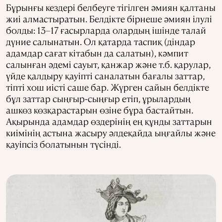
Бұрынғы кездері белбеуге тігілген әмиян қалтаны
жиі алмастыратын. Белдікте бірнеше әмиян ілулі
болды: 13–17 ғасырларда олардың ішінде талай
дүние салынатын. Ол қатарда таспиқ (діндар
адамдар сағат кітабын да салатын), кәмпит
салынған әдемі сауыт, қанжар және т.б. қарулар,
үйде қалдыру қауіпті саналатын бағалы заттар,
тіпті хош иісті саше бар. Жүрген сайын белдікте
бұл заттар сыңғыр-сыңғыр етіп, ұрылардың
ашкөз көзқарастарын өзіне бұра бастайтын.
Ақырында адамдар өздерінің ең құнды заттарын
киімінің астына жасыру әлдеқайда ыңғайлы және
қауіпсіз болатынын түсінді.