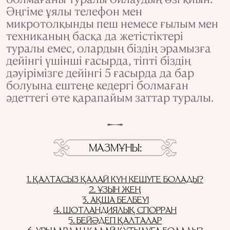
Әңгіме ұялы телефон мен
микротолқынды пеш немесе ғылым мен
техниканың басқа да жетістіктері
туралы емес, олардың біздің эрамызға
дейінгі үшінші ғасырда, тіпті біздің
дәуірімізге дейінгі 5 ғасырда да бар
болуына ештеңе кедергі болмаған
әдеттегі өте қарапайым заттар туралы.
МАЗМҰНЫ
1. ҚАЛТАСЫЗ ҚАЛАЙ КҮН КЕШУГЕ БОЛАДЫ?
2. ҰЗЫН ЖЕҢ
3. АҚША БЕЛБЕУІ
4. ШОТЛАНДИЯЛЫҚ СПОРРАН
5. БЕЙӘДЕП ҚАЛТАЛАР