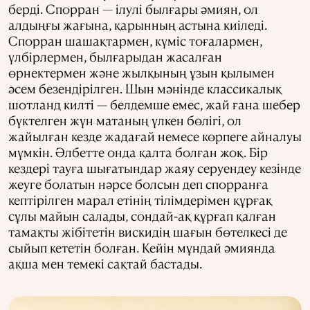
берді. Спорран — ілулі былғары әмиян, ол
алдыңғы жағына, қарынның астына киіледі.
Спорран шашақтармен, күміс тоғалармен,
үлбірлермен, былғарыдан жасалған
өрнектермен және жылқының ұзын қылымен
әсем безендірілген. Шын мәнінде классикалық
шотланд килті — белдемше емес, жай ғана шебер
бүктелген жүн матаның үлкен бөлігі, ол
жайылған кезде жадағай немесе көрпеге айналуы
мүмкін. Әлбетте онда қалта болған жоқ. Бір
кездері тауға шығатындар жаяу серуендеу кезінде
жеуге болатын нәрсе болсын деп спорранға
кептірілген марал етінің тілімдерімен құрғақ
сұлы майын салады, сондай-ақ құрғап қалған
тамақты жібітетін вискидің шағын бөтелкесі де
сыйып кететін болған. Кейін мұндай әмиянда
ақша мен темекі сақтай бастады.