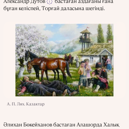
Александр Дутов
бастаған аздағаны ғана
1
бұған келіспей, Торғай даласына шегінді.
А. П. Лях. Казактар
Әлихан Бөкейханов бастаған Алашорда Халық