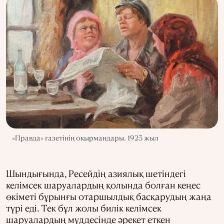
«Правда» газетінің оқырмандары. 1923 жыл
Шындығында, Ресейдің азиялық шетіндегі
келімсек шаруалардың қолында болған кеңес
өкіметі бұрынғы отаршылдық басқарудың жаңа
түрі еді. Тек бұл жолы билік келімсек
шаруалардың мүддесінде әрекет еткен