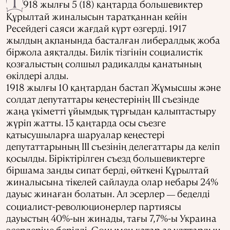
1
918 жылғы 5 (18) қаңтарда большевиктер
Құрылтай жиналысын таратқаннан кейін
Ресейдегі саяси жағдай күрт өзгерді. 1917
жылдың ақпанында басталған либералдық жоба
біржола аяқталды. Билік тізгінін социалистік
қозғалыстың солшыл радикалды қанатының
өкілдері алды.
1918 жылғы 10 қаңтардан бастап Жұмысшы және
солдат депутаттары кеңестерінің ІІІ съезінде
жаңа үкіметті ұйымдық тұрғыдан қалыптастыру
жүріп жатты. 13 қаңтарда осы съезге
қатысушыларға шаруалар кеңестері
депутаттарының III съезінің делегаттары да келіп
қосылды. Біріктірілген съезд большевиктерге
біршама заңды сипат берді, өйткені Құрылтай
жиналысына тікелей сайлауда олар небары 24%
дауыс жинаған болатын. Ал эсерлер
беделді
—
социалист-революционерлер партиясы
дауыстың 40%-ын жинады, тағы 7,7%-ы Украина
эсерлеріне берілді. Сонымен қатар аз ұлттардың