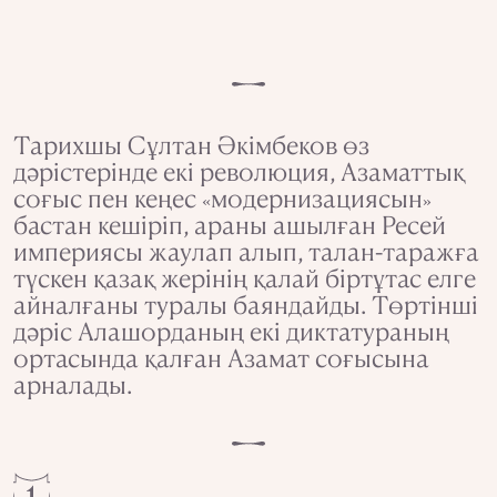
Тарихшы Сұлтан Әкімбеков өз
дәрістерінде екі революция, Азаматтық
соғыс пен кеңес
модернизациясын
«
»
бастан кешіріп, араны ашылған Ресей
империясы жаулап алып, талан-таражға
түскен қазақ жерінің қалай біртұтас елге
айналғаны туралы баяндайды. Төртінші
дәріс Алашорданың екі диктатураның
ортасында қалған Азамат соғысына
арналады.