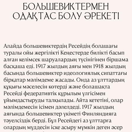
БОЛЬШЕВИКТЕРМЕН
ОДАҚТАС БОЛУ ӘРЕКЕТІ
Алайда большевиктердің Ресейдің болашағы
туралы ойы жергілікті Кеңестерде билікті басып
алған келімсек шаруалардың түсінігінен біршама
басқаша еді. 1917 жылдың аяғы мен 1918 жылдың
басында большевиктер идеологиялық сипаттағы
бірқатар мәлімдеме жасады. Онда аз ұлттардың
құқығы мәселесін көтерді және болашақта
Ресейді федеративтік құрылым үлгісімен
ұйымдастыруды талқылады. Айта кететіні, олар
мәлімдемесін ісімен дәлелдеді. 1917 жылдың
аяғында большевиктер үкіметі Финляндияға
тәуелсіздік берді. Бұл Ресейдегі аз ұлттарға
олардың мүддесін іске асыру мүмкін деген әсер