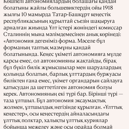
Көшпелі автономиялардың болашағы қандай
болатыны жайлы большевиктердің ойы 1918
жылғы 10 мамырда Татар-Башқұрт кеңестік
республикасының құрылтай съезін шақыруға
арналған жиында Ұлт істері жөніндегі комиссар
Сталиннің мына мәлімдемесінен анық көрінеді:
«Автономия дегеніміз форма. Мәселе бұл
форманың таптық мазмұны қандай
болатынында. Кеңес үкіметі автономияға мүлде
қарсы емес, ол автономияны жақтайды, бірақ
бұл бүкіл билік жұмысшылар мен шаруалардың
қолында болатын, барлық ұлттардың буржуасы
биліктен ғана емес, үкімет органдарын сайлауға
қатысудан да шеттетілген автономия болуы
керек. Автономияның екі түрі бар. Бірінші түрі —
таза ұлтшыл. Бұл автономия эксаумақтық
жолмен, ұлтшылдық негізінде құрылған. «Ұлттық
кеңестер», осы кеңестердің айналасындағы
ұлттық полктар, халықты ұлттық куриялар
бойынша межелеу және осы орайда болмай