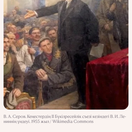
В. А. Серов. Кеңес­тер­дің ІІ Бүкілресейлік съезі кезіндегі В. И. Ле­
ниннің үндеуі. 1955 жыл / Wikimedia Commons