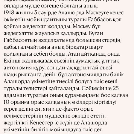
ойлары мүлде өзгеше болғаны анық.
1918 жылғы 3 сәуірде Алашорда Мәскеуге кеңес
өкіметін мойындайтыны туралы Ғаббасов қол
қойған жеделхат жолдады. Мәскеу бұл
жеделхатты жауапсыз қалдырды. Бұған
Ғаббасовтың жеделхатында большевиктердің
қабыл алмайтыны анық бірқатар шарт
қойылғаны себеп болды. Атап айтқанда, онда
Екінші жалпықазақ съезінің аумақтық-ұлттық
автономия құру, сондай-ақ құрылтай съезі
шақырылғанға дейін бұл автономиядағы билік
Алашорда үкіметіне тиесілі болуға тиіс екені
туралы тезистері қайталанды. Сәйкесінше 25
адамнан тұратын оның құрамындағы бос қалған
10 орынға орыс халқының өкілдері кіргізілуі
керек делінген, яғни де-факто орыс
келімсектерінің мүддесіне өкілдік ететін
жергілікті Кеңестер іс жүзінде Алашорда
үкіметінің билігін мойындауға тиіс деп