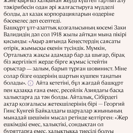
тәжірибесін одан әрі жалғастыруға мүдделі
болды, ал казак корпорацияларын өздеріне
бәсекелес деп есептеді.
Башқұрт ұлт-азаттық қозғалысының көсемі Заки
Валидидің дәл сол 1918 жылы айтқан мына пікірі
қисынды: «Ақыр аяғында Кеңестердің саясаты
өтірік, жымысқы екенін түсіндік. Мүмкін,
Орталықта жақсы адамдар бар да шығар, бірақ
біз жергілікті жерде бірге жұмыс істейтін
орыстар
залым, барып тұрған шовинист. Міне
—
солар бізге өздерінің шартын күшпен таңатын
болады».
Айта кететіні, бұл жағдай башқұрт
i
пен қазаққа ғана емес, ресейлік Азиядағы басқа
халықтарға да тән болды. Айталық, Сібірдегі
ақтар қозғалысы жетекшілерінің бірі — Георгий
Гинс Күнгей Байкалдағы шаруалар жиынының
мынадай шешімін мысал ретінде келтірген: «Жер
ешкімдікі емес, халықтікі, сондықтан ол
буряттарға емес, халықтыққа тиесілі болуы