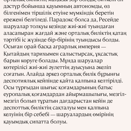
дәстүр бойынша қауымның автономды, өз
білгенімен тіршілік етуіне мүмкіндік беретін
ережені белгіледі. Парадокс болса да, Ресейде
шаруалар толқуы кезінде жиі-жиі туындаған
аласапыран жағдай және орталық биліктің қатаң
тәртібі іс жүзінде бір-бірінің туындысы болды.
Осыған орай басқа аграрлық империя
—
Қытайдың тарихымен салыстырсақ, ұқсастық
барын көруге болады. Мұнда шаруалар
көтерілісі жиі-жиі әулеттің ауысуына әкеліп
соғатын. Алайда әркез орталық билік бұрынғы
деспотиялық кейпінде қайта қалпына келтірілді.
Осы тұрғыдан шығыс қоғамдарының батыс
еуропалық қоғамдардан айырмашылығы, мезгіл-
мезгіл болып тұратын дағдарыстан кейін де
деспоттық биліктің сақталуы мен қалпына
келуінің бір себебі
шаруалардың өмірінің
—
қауымдық сипатта болуы.