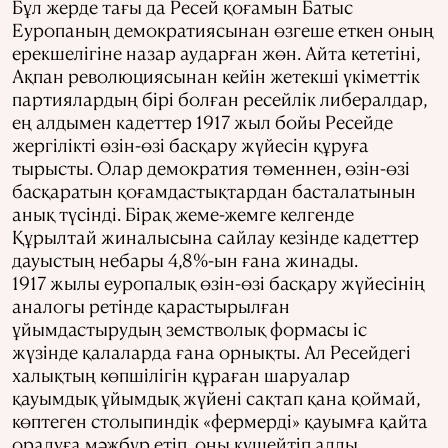
Бұл жерде тағы да Ресей қоғамын Батыс
Еуропаның демократиясынан өзгеше еткен оның
ерекшелігіне назар аударған жөн. Айта кететіні,
Ақпан революциясынан кейін жетекші үкіметтік
партиялардың бірі болған ресейлік либералдар,
ең алдымен кадеттер 1917 жыл бойы Ресейде
жергілікті өзін-өзі басқару жүйесін құруға
тырысты. Олар демократия төменнен, өзін-өзі
басқаратын қоғамдастықтардан басталатынын
анық түсінді. Бірақ жеме-жемге келгенде
Құрылтай жиналысына сайлау кезінде кадеттер
дауыстың небары 4,8%-ын ғана жинады.
1917 жылы еуропалық өзін-өзі басқару жүйесінің
аналогы ретінде қарастырылған
ұйымдастырудың земстволық формасы іс
жүзінде қалаларда ғана орнықты. Ал Ресейдегі
халықтың көпшілігін құраған шаруалар
қауымдық ұйымдық жүйені сақтап қана қоймай,
көптеген столыпиндік «фермерді» қауымға қайта
оралуға мәжбүр етіп, оны күшейтіп алды.