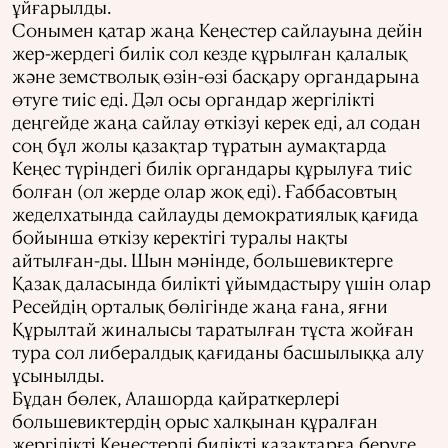
ұйғарылды.
Сонымен қатар жаңа Кеңестер сайлауына дейін
жер-жердегі билік сол кезде құрылған қалалық
және земстволық өзін-өзі басқару органдарына
өтуге тиіс еді. Дәл осы органдар жергілікті
деңгейде жаңа сайлау өткізуі керек еді, ал содан
соң бұл жолы қазақтар тұратын аумақтарда
Кеңес түріндегі билік органдары құрылуға тиіс
болған (ол жерде олар жоқ еді). Ғаббасовтың
жеделхатында сайлауды демократиялық қағида
бойынша өткізу керектігі туралы нақты
айтылған-ды. Шын мәнінде, большевиктерге
Қазақ даласында билікті ұйымдастыру үшін олар
Ресейдің орталық бөлігінде жаңа ғана, яғни
Құрылтай жиналысы таратылған тұста жойған
тура сол либералдық қағиданы басшылыққа алу
ұсынылды.
Бұдан бөлек, Алашорда қайраткерлері
большевиктердің орыс халқынан құралған
жергілікті Кеңестерді билікті қазақтарға беруге