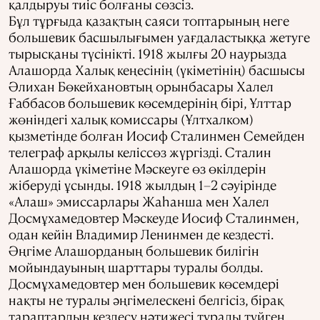
қалдыруы тиіс болғаны сөзсіз.
Бұл тұрғыда қазақтың саяси топтарының неге
большевик басшылығымен уағдаластыққа жетуге
тырысқаны түсінікті. 1918 жылғы 20 наурызда
Алашорда Халық кеңесінің (үкіметінің) басшысы
Әлихан Бөкейхановтың орынбасары Халел
Ғаббасов большевик көсемдерінің бірі, Ұлттар
жөніндегі халық комиссары (Ұлтхалком)
қызметінде болған Иосиф Сталинмен Семейден
телеграф арқылы келіссөз жүргізді. Сталин
Алашорда үкіметіне Мәскеуге өз өкілдерін
жіберуді ұсынды. 1918 жылдың 1–2 сәуірінде
«Алаш» эмиссарлары Жаһанша мен Халел
Досмұхамедовтер Мәскеуде Иосиф Сталинмен,
одан кейін Владимир Ленинмен де кездесті.
Әңгіме Алашорданың большевик билігін
мойындауының шарттары туралы болды.
Досмұхамедовтер мен большевик көсемдері
нақты не туралы әңгімелескені белгісіз, бірақ
тараптардың кездесу нәтижесі туралы түйген