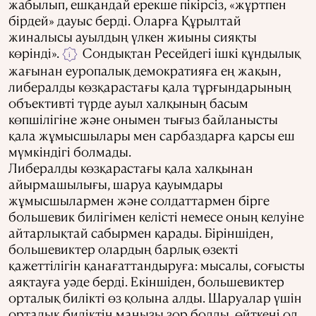
жабылып, ешқандай ерекше пікірсіз, «жұртпен
бірдей» дауыс берді. Оларға Құрылтай
жиналысы ауылдың үлкен жиыны сияқты
көрінді».
Сондықтан Ресейдегі ішкі құндылық
i
жағынан еуропалық демократияға ең жақын,
либералды көзқарастағы қала тұрғындарының
объективті түрде ауыл халқының басым
көпшілігіне және онымен тығыз байланысты
қала жұмысшылары мен сарбаздарға қарсы еш
мүмкіндігі болмады.
Либералды көзқарастағы қала халқынан
айырмашылығы, шаруа қауымдары
жұмысшылармен және солдаттармен бірге
большевик билігімен келісті немесе оның келуіне
айтарлықтай сабырмен қарады. Біріншіден,
большевиктер олардың барлық өзекті
қажеттілігін қанағаттандыруға: мысалы, соғысты
аяқтауға уәде берді. Екіншіден, большевиктер
орталық билікті өз қолына алды. Шаруалар үшін
орталық биліктің маңызы зор болды, өйткені ол