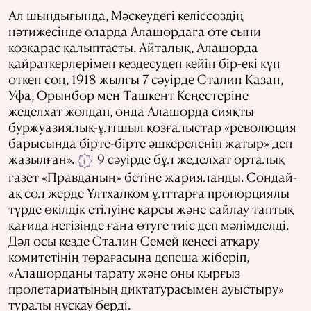
Ал шындығында, Мәскеудегі келіссөздің
нәтижесінде оларда Алашордаға өте сыни
көзқарас қалыптасты. Айталық, Алашорда
қайраткерлерімен кездесуден кейін бір-екі күн
өткен соң, 1918 жылғы 7 сәуірде Сталин Қазан,
Уфа, Орынбор мен Ташкент Кеңестеріне
жеделхат жолдап, онда Алашорда сияқты
буржуазиялық-ұлтшыл қозғалыстар «революция
барысында бірте-бірте әшкереленіп жатыр» деп
жазылған».
9 сәуірде бұл жеделхат орталық
i
газет «Правданың» бетіне жарияланды. Сондай-
ақ сол жерде Ұлтхалком ұлттарға пропорциялы
түрде өкілдік етілуіне қарсы және сайлау таптық
қағида негізінде ғана өтуге тиіс деп мәлімделді.
Дәл осы кезде Сталин Семей кеңесі атқару
комитетінің төрағасына депеша жіберіп,
«Алашорданы тарату және оны қырғыз
пролетариатының диктатурасымен ауыстыру»
туралы нұсқау берді.