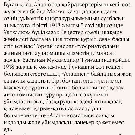
Бұған қоса, Алашорда қайраткерлерімен келіссөз
жүргізген бойда Мәскеу Қазақ даласындағы
өзінің үкіметтік инфрақұрылымының сұлбасын
анықтауға кірісті. 1918 жылғы 5 сәуірдің өзінде
Ұлтхалком бүкілқазақ Кеңестер съезін шақыру
жөніндегі бастамашыл топты құрып, оған басшы
етіп кезінде Торғай генерал-губернаторлығы
жанындағы аудармашы қызметінде мансап
жолын бастаған Мұхамедияр Тұнғашинді қойды.
1918 жылдың көктемінде Тұнғашин сол кездегі
большевиктерге адал, «Алашпен» байланысы жоқ
санаулы қазақтың бірі болған, оның үстіне ол
Мәскеуде тұратын. Сөйтіп большевиктер қазақ
автономиясын құру процесін өз күшімен
ұйымдастырып, басқаруды көздеді, яғни қазақ
қоғамымен қарым-қатынас жасау үшін
большевиктерге «Алаш» қозғалысы сияқты
ықпалды және ұйымдасқан дәнекер қажет емес
еді.