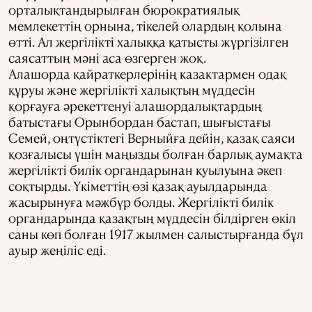
орталықтандырылған бюрократиялық
мемлекеттің орнына, тікелей олардың қолына
өтті. Ал жергілікті халыққа қатысты жүргізілген
саясаттың мәні аса өзгерген жоқ.
Алашорда қайраткерлерінің казактармен одақ
құруы және жергілікті халықтың мүддесін
қорғауға әрекеттенуі алашордалықтардың
батыстағы Орынбордан бастап, шығыстағы
Семей, оңтүстіктегі Верныйға дейін, қазақ саяси
қозғалысы үшін маңызды болған барлық аумақта
жергілікті билік органдарынан қуылуына әкеп
соқтырды. Үкіметтің өзі қазақ ауылдарында
жасырынуға мәжбүр болды. Жергілікті билік
органдарында қазақтың мүддесін білдірген өкіл
саны көп болған 1917 жылмен салыстырғанда бұл
ауыр жеңіліс еді.