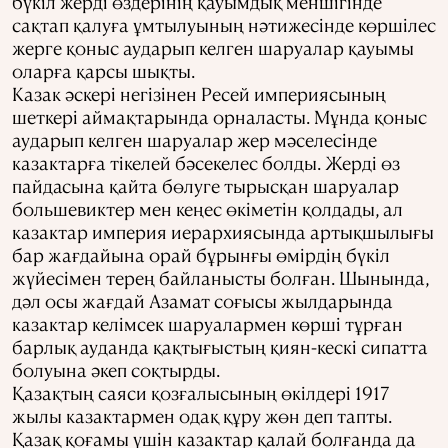
бүкіл жерді өздерінің қауымдық меншігінде
сақтап қалуға ұмтылуының нәтижесінде көршілес
жерге қоныс аударып келген шаруалар қауымы
оларға қарсы шықты.
Казак әскері негізінен Ресей империясының
шеткері аймақтарында орналасты. Мұнда қоныс
аударып келген шаруалар жер мәселесінде
казактарға тікелей бәсекелес болды. Жерді өз
пайдасына қайта бөлуге тырысқан шаруалар
большевиктер мен кеңес өкіметін қолдады, ал
казактар ​​империя иерархиясында артықшылығы
бар жағдайына орай бұрынғы өмірдің бүкіл
жүйесімен терең байланысты болған. Шынында,
дәл осы жағдай Азамат соғысы жылдарында
казактар ​​келімсек шаруалармен көрші тұрған
барлық ауданда қақтығыстың қиян-кескі сипатта
болуына әкеп соқтырды.
Қазақтың саяси қозғалысының өкілдері 1917
жылы казактармен одақ құру жөн деп тапты.
Қазақ қоғамы үшін казактар ​​қалай болғанда да