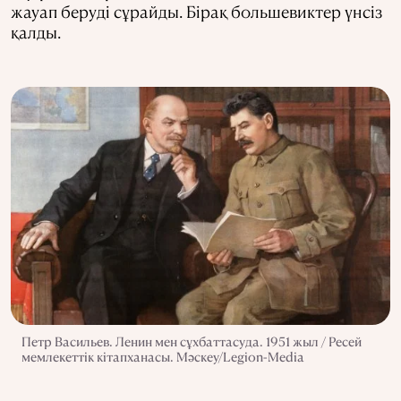
жауап беруді сұрайды. Бірақ большевиктер үнсіз
қалды.
Петр Васильев. Ленин мен сұхбаттасуда. 1951 жыл / Ресей
мемлекеттік кітапханасы. Мәскеу/Legion-Media