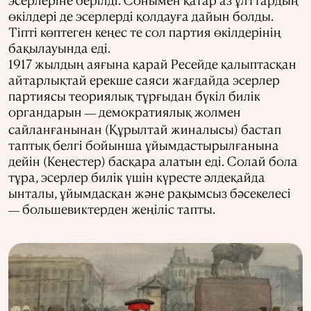
өкілдері де эсерлерді қолдауға дайын болды.
Тіпті көптеген кеңес те сол партия өкілдерінің
бақылауында еді.
1917 жылдың аяғына қарай Ресейде қалыптасқан
айтарлықтай ерекше саяси жағдайда эсерлер
партиясы теориялық тұрғыдан бүкіл билік
органдарын
демократиялық жолмен
—
сайланғанынан (Құрылтай жиналысы) бастап
таптық белгі бойынша ұйымдастырылғанына
дейін (Кеңестер) басқара алатын еді. Солай бола
тұра, эсерлер билік үшін күресте әлдеқайда
ынталы, ұйымдасқан және рақымсыз бәсекелесі
большевиктерден жеңіліс тапты.
—