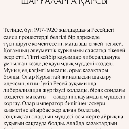
ШАРУАЛАРҒА ҚАРСЫ
Тегінде, бұл 1917
1920 жылдардағы Ресейдегі
–
саяси процестерді белгілі бір дәрежеде
түсіндіруге көмектесетін маңызды егжей-тегжей.
Қоғамның әлеуметтік құрылымы саясатқа тікелей
әсер етті. Тіпті кейбір қауымдар либералдануға
ұмтылған кезде де қауымдық мүддені көздеді.
Мұның ең кәдімгі мысалы, орыс казактары
болды. Олар Құрылтай жиналысын шақыру
идеясын, яғни бүкіл Ресей ауқымында
либерализация жүргізуді қолдады, бірақ сондағы
көздеген мақсаты — өздерінің қауымдық мүддесін
қорғау. Олар император билігінен әскери
қызметіне айырбас жер алған болатын,
сондықтан олардың мүддесі осы жерге айрықша
құқығын сақтауда болды. Алайда казактардың