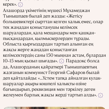
керек».
i
Алашорда үкіметінің мүшесі Мұхамеджан
Тынышпаев былай деп жазды: «Жетісу
большевиктері сырттан келген халық емес, олар
тек жаңадан қоныстанушы келімсек
шаруалардан, қала мещандары мен қашқан-
пысқандардан, қылмыскерлерден тұрады.
Облыста қырғыздардан тартып алынған ең
жақсы жерге жаңадан қоныстанған
келімсектердің саны 150 мыңнан астам, бұлардан
10
15 мың қызыл шығады».
Парадокс болса
–
i
да, Алашорданың қайраткері Тынышпаевтың
жазғанын коммунист Георгий Сафаров былай
деп қайталайды: «...Үстем ​​тапқа айналған кулак-
шаруалар ақыры көшпелі халықты өзіне
бағындырып, реквизиция мен тәркілеу деген
желеумен барлық жақсы жерді тартып алды».
i