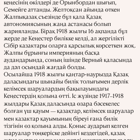
кеңесінің өкілдері де Орынбордан шығып,
Семейге аттанды. Желтоқсан айында өткен
Жалпықазақ съезінде бұл қала Қазақ
автономиясының жаңа астанасы болып
жарияланды. Бірақ 1918 жылғы 16 ақпанда бұл
жерде де Кеңестер билікке келді, ал жергілікті
Сібір казактары оларға қарсылық көрсеткен жоқ.
Жалпы бұрынғы империяның басқа
аудандарында, соның ішінде Верный қаласында
да дәл осындай жағдай болды.
Осылайша 1918 жылғы қаңтар-наурызда Қазақ
даласындағы шынайы билік толығымен дерлік
келімсек шаруалардың бақылауындағы
Кеңестердің қолына өтті. Іс жүзінде 1917
1918
–
жылдары Қазақ даласында өзара бәсекелес
болған үш қауым
қазақтар, келімсек шаруалар
—
мен казактар қауымының біреуі ғана билік
тізгінін өз қолына алды. Қоныс аударып келген
шаруалар төңкеріске дейінгі кездегідей, қазақ
және қырғыз халқынан жерді күштеп тартып алу