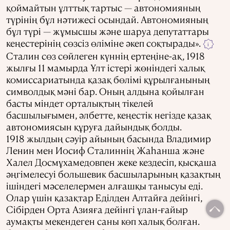
қоймайтын ұлттық тартыс — автономияның
түрінің бұл нәтижесі осындай. Автономияның
бұл түрі — жұмысшы және шаруа депутаттары
кеңестерінің сөзсіз өліміне әкеп соқтырады».
i
Сталин сөз сөйлеген күннің ертеңіне-ақ, 1918
жылғы 11 мамырда Ұлт істері жөніндегі халық
комиссариатында қазақ бөлімі құрылғанының
символдық мәні бар. Оның алдына қойылған
басты міндет орталықтың тікелей
басшылығымен, әлбетте, кеңестік негізде қазақ
автономиясын құруға дайындық болды.
1918 жылдың сәуір айының басында Владимир
Ленин мен Иосиф Сталиннің Жаһанша және
Халел Досмұхамедовпен жеке кездесіп, қысқаша
әңгімелесуі большевик басшыларының қазақтың
ішіндегі мәселелермен алғашқы танысуы еді.
Олар үшін қазақтар Еділден Алтайға дейінгі,
Сібірден Орта Азияға дейінгі ұлан-ғайыр
аумақты мекендеген саны көп халық болған.