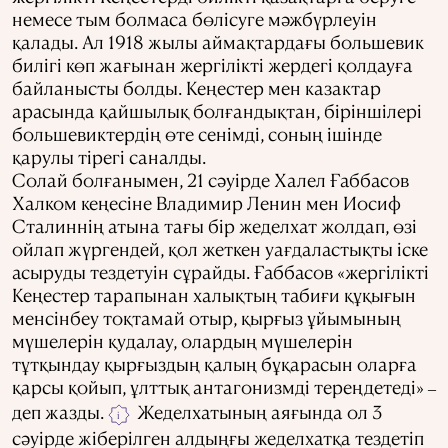
немесе тым болмаса бөлісуге мәжбүрлеуін
қалады. Ал 1918 жылы аймақтардағы большевик
билігі көп жағынан жергілікті жердегі қолдауға
байланысты болды. Кеңестер мен казактар
арасында қайшылық болғандықтан, біріншілері
большевиктердің өте сенімді, соның ішінде
қарулы тірегі саналды.
Солай болғанымен, 21 сәуірде Халел Ғаббасов
Халком кеңесіне Владимир Ленин мен Иосиф
Сталиннің атына тағы бір жеделхат жолдап, өзі
ойлап жүргендей, қол жеткен уағдаластықты іске
асыруды тездетуін сұрайды. Ғаббасов «жергілікті
Кеңестер тарапынан халықтың табиғи құқығын
менсінбеу тоқтамай отыр, қырғыз ұйымының
мүшелерін қудалау, олардың мүшелерін
тұтқындау қырғыздың қалың бұқарасын оларға
қарсы қойып, ұлттық антагонизмді тереңдетеді»
–
деп жазды.
Жеделхатының аяғында ол 3
i
сәуірде жіберілген алдыңғы жеделхатқа тездетіп