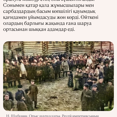
Сонымен қатар қала жұмысшылары мен
сарбаздардың басым көпшілігі қауымдық
қағидамен ұйымдасуды жөн көрді. Өйткені
олардың барлығы жақында ғана шаруа
ортасынан шыққан адамдар еді.
Н. Шабунин. Орыс шаруалары. Ресей империясының