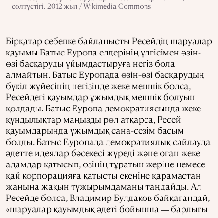
солтүстігі. 2012 жыл / Wikimedia Commons
Бірқатар себепке байланысты Ресейдің шаруалар
қауымы Батыс Еуропа елдерінің үлгісімен өзін-
өзі басқаруды ұйымдастыруға негіз бола
алмайтын. Батыс Еуропада өзін-өзі басқарудың
бүкіл жүйесінің негізінде жеке меншік болса,
Ресейдегі қауымдар ұжымдық меншік болуын
қолдады. Батыс Еуропа демократиясында жеке
құндылықтар маңызды рөл атқарса, Ресей
қауымдарында ұжымдық сана-сезім басым
болды. Батыс Еуропада демократиялық сайлауда
әдетте идеялар бәсекесі жүреді және оған жеке
адамдар қатысып, өзінің тұратын жеріне немесе
қай корпорацияға қатысты екеніне қарамастан
жанына жақын тұжырымдаманы таңдайды. Ал
Ресейде болса, Владимир Булдаков байқағандай,
«шаруалар қауымдық әдеті бойынша
барлығы
—