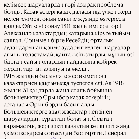
келімсек шаруалардан гөрі азырақ проблема
болды. Казак әскері қазақ даласында үлкен жерді
иеленгенімен, оның саны іс жүзінде өзгеріссіз
қалды. Өйткені сонау 1811 жылы император I
Александр казактардың қатарына кіруге тыйым
салған. Сонымен бірге Ресейдің орталық
аудандарынан қоныс аударып келген шаруалар
ағыны толастамай, қайта өсіп отырды, мұның өзі
барған сайын олардың пайдасына көбірек
жердің тартып алынуына әкелді.
1918 жылдың басында кеңес өкіметі әлі
казактармен қақтығысқа түспеген еді. Ал 1918
жылғы 31 қаңтарда жаңа стиль бойынша
большевиктер Орынбор казак әскерінің
астанасы Орынборды басып алды.
Большевиктерге адал жасақтар негізінен
шаруалардан құралған болатын. Осыған
қарамастан, жергілікті казактың көпшілігі жаңа
үкіметке қарсы соғысудан бас тартты. Генерал