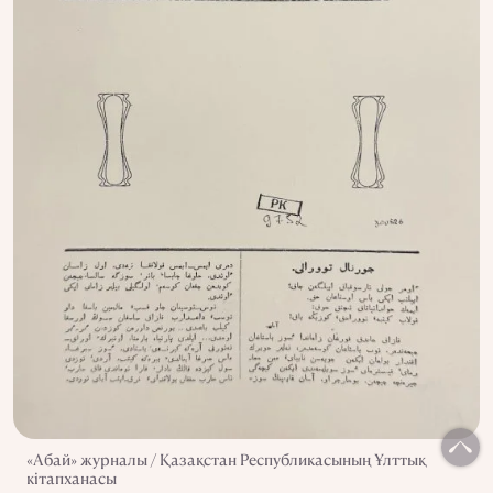
«Абай» журналы / Қазақстан Республикасының Ұлттық
кітапханасы