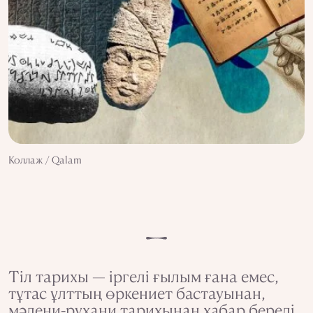
Коллаж / Qalam
Тіл тарихы — іргелі ғылым ғана емес,
тұтас ұлттың өркениет бастауынан,
мәдени-рухани тарихынан хабар береді.