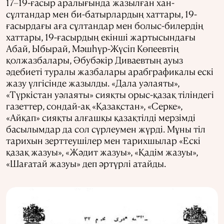
17–19-ғасыр аралығында жазылған хан-
сұлтандар мен би-батырлардың хаттары, 19-
ғасырдағы аға сұлтандар мен болыс-билердің
хаттары, 19-ғасырдың екінші жартысындағы
Абай, Ыбырай, Мәшһүр-Жүсіп Көпеевтің
қолжазбалары, Әбубәкір Диваевтың ауыз
әдебиеті туралы жазбалары арабграфикалы ескі
жазу үлгісінде жазылды. «Дала уәлаяты»,
«Түркістан уәлаяты» сияқты орыс-қазақ тіліндегі
газеттер, сондай-ақ «Қазақстан», «Серке»,
«Айқап» сияқты алғашқы қазақтілді мерзімді
басылымдар да сол сүрлеумен жүрді. Мұны тіл
тарихын зерттеушілер мен тарихшылар «Ескі
қазақ жазуы», «Жәдит жазуы», «Қадім жазуы»,
«Шағатай жазуы» деп әртүрлі атайды.