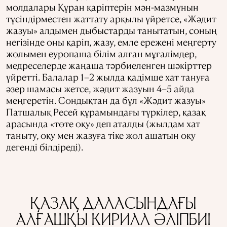
молдалары Құран қаріптерін мән-мазмұнын
түсіндірместен жаттату арқылы үйретсе, «Жәдит
жазуы» алдымен дыбыстарды танытатын, соның
негізінде оны қаріп, жазу, емле ережені меңгерту
жолымен еуропаша білім алған мұғалімдер,
медреселерде жаңаша тәрбиеленген шәкірттер
үйретті. Балалар 1–2 жылда қадімше хат тануға
әзер шамасы жетсе, жәдит жазуын 4–5 айда
меңгеретін. Сондықтан да бұл «Жәдит жазуы»
Патшалық Ресей құрамындағы түркілер, қазақ
арасында «төте оқу» деп аталды (жылдам хат
таныту, оқу мен жазуға тіке жол ашатын оқу
дегенді білдіреді).
ҚАЗАҚ ДАЛАСЫНДАҒЫ
АЛҒАШҚЫ КИРИЛЛ ӘЛІПБИІ