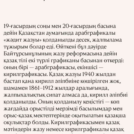
19-ғасырдың соңы мен 20-ғасырдың басына
дейін Қазақстан аумағында арабграфикалы
«жәдит жазуы» қолданылды десек, жалпылама
тұжырым болар еді. Өйткені бұл дәуірде
Байтұрсынұлының жазу реформасына дейін
қазақ тілі екі түрлі графиканы басынан өткерді:
оның бірі — арабграфикасы, екіншісі —
кирилграфикасы. Қазақ жазуы 1940 жылдан
бастап қана кирилл әліпбиіне көшірілген жоқ,
шамамен 1861–1912 жылдар аралығында,
жалпыхалықтық сипат алмаса да, кирилл әліпбиі
қолданылды. Оның қолданылу кеңістігі — көп
жағдайда орыстілді мерзімді басылымдар мен
орыс-қазақ мектептерінде оқытылатын қазақша
оқулықтар болды. Кирилграфикасымен қазақ
мәтіндерін жазу немесе кирилграфикалы қазақ