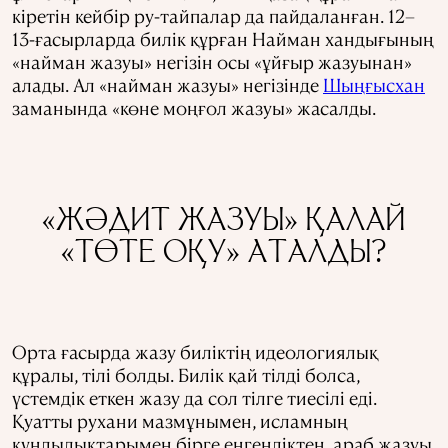
кіретін кейбір ру-тайпалар да пайдаланған. 12–
13-ғасырларда билік құрған Найман хандығының
«найман жазуы» негізін осы «ұйғыр жазуынан»
алады. Ал «найман жазуы» негізінде
Шыңғысхан
заманында «көне моңғол жазуы» жасалды.
«ЖӘДИТ ЖАЗУЫ» ҚАЛАЙ
«ТӨТЕ ОҚУ» АТАЛДЫ?
Орта ғасырда жазу биліктің идеологиялық
құралы, тілі болды. Билік қай тілді болса,
үстемдік еткен жазу да сол тілге тиесілі еді.
Қуатты рухани мазмұнымен, исламның
құндылықтарымен бірге енгендіктен, араб жазуы