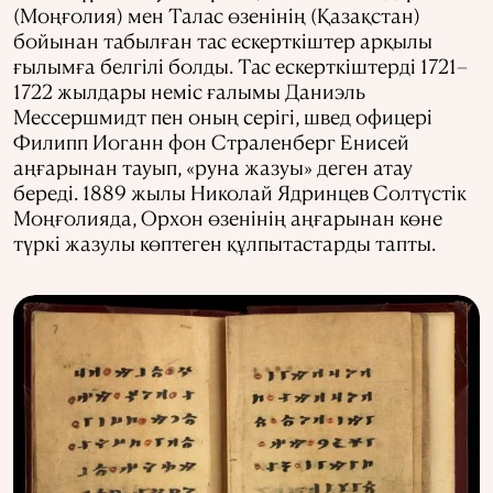
(Моңғолия) мен Талас өзенінің (Қазақстан)
бойынан табылған тас ескерткіштер арқылы
ғылымға белгілі болды. Тас ескерткіштерді 1721–
1722 жылдары неміс ғалымы Даниэль
Мессершмидт пен оның серігі, швед офицері
Филипп Иоганн фон Страленберг Енисей
аңғарынан тауып, «руна жазуы» деген атау
береді. 1889 жылы Николай Ядринцев Солтүстік
Моңғолияда, Орхон өзенінің аңғарынан көне
түркі жазулы көптеген құлпытастарды тапты.