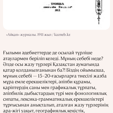
«Айқап» журналы. 1911 жыл / kazneb.kz
Ғылыми әдебиеттерде де осылай түрліше
атаулармен беріліп келеді. Мұның себебі неде?
Әлде осы жазу түрлері Қазақстан аумағында
қатар қолданылғанынан ба?! Біздің ойымызша,
мұның себебі — 15–20-ғасырларға тиесілі жазба
мұра емле ерекшеліктері, әліпби құрамы,
қаріптердің саны мен графикалық тұрпаты,
әліпбилік дыбыстардың түрі мен фонологиялық
сипаты, лексика-грамматикалық ерекшеліктері
тұрғысынан анықталып, аталған жазу түрлерінің
ара-жігі уақыт, географиялық кеңістік,