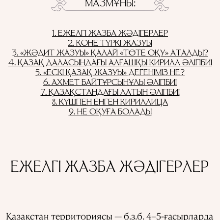
МАЗМҰНЫ
1. ЕЖЕЛГІ ЖАЗБА ЖӘДІГЕРЛЕР
2. КӨНЕ ТҮРКІ ЖАЗУЫ
3. «ЖӘДИТ ЖАЗУЫ» ҚАЛАЙ «ТӨТЕ ОҚУ» АТАЛДЫ?
4. ҚАЗАҚ ДАЛАСЫНДАҒЫ АЛҒАШҚЫ КИРИЛЛ ӘЛІПБИІ
5. «ЕСКІ ҚАЗАҚ ЖАЗУЫ» ДЕГЕНІМІЗ НЕ?
6. АХМЕТ БАЙТҰРСЫНҰЛЫ ӘЛІПБИІ
7. ҚАЗАҚСТАНДАҒЫ ЛАТЫН ӘЛІПБИІ
8. КҮШПЕН ЕНГЕН КИРИЛЛИЦА
9. НЕ ОҚУҒА БОЛАДЫ
ЕЖЕЛГІ ЖАЗБА ЖӘДІГЕРЛЕР
Қазақстан территориясы — б.з.б. 4–5-ғасырларда