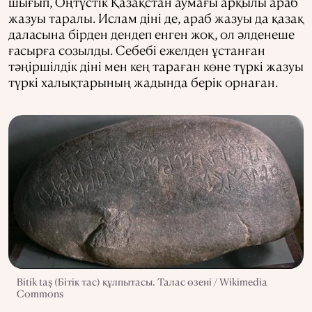
шығып, Оңтүстік Қазақстан аумағы арқылы араб
жазуы таралы. Ислам діні де, араб жазуы да қазақ
даласына бірден дендеп енген жоқ, ол әлденеше
ғасырға созылды. Себебі ежелден ұстанған
тәңіршілдік діні мен кең тараған көне түркі жазуы
түркі халықтарының жадында берік орнаған.
Bitik taş (Бітік тас) құлпытасы. Талас өзені / Wikimedia
Commons