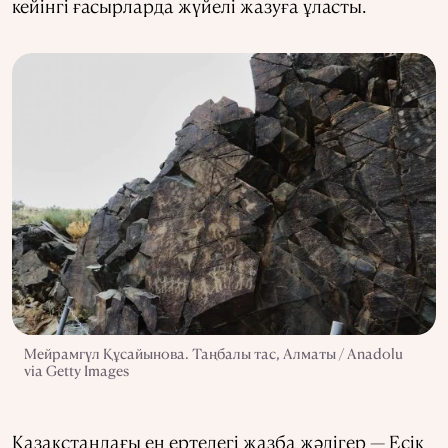
кейінгі ғасырларда жүйелі жазуға ұласты.
Мейрамгүл Құсайынова. Таңбалы тас, Алматы / Anadolu
via Getty Images
Қазақстандағы ең ертедегі жазба жәдігер — Есік