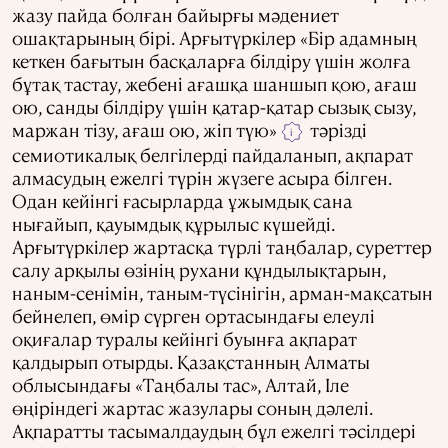
жазу пайда болған байырғы мәдениет
ошақтарының бірі. Арғытүркілер «Бір адамның
кеткен бағытын басқаларға білдіру үшін жолға
бұтақ тастау, жебені ағашқа шаншып қою, ағаш
ою, санды білдіру үшін қатар-қатар сызық сызу,
маржан тізу, ағаш ою, жіп түю»
тәрізді
i
семиотикалық белгілерді пайдаланып, ақпарат
алмасудың ежелгі түрін жүзеге асыра білген.
Одан кейінгі ғасырларда ұжымдық сана
нығайып, қауымдық құрылыс күшейді.
Арғытүркілер жартасқа түрлі таңбалар, суреттер
салу арқылы өзінің рухани құндылықтарын,
наным-сенімін, таным-түсінігін, арман-мақсатын
бейнелеп, өмір сүрген ортасындағы елеулі
оқиғалар туралы кейінгі буынға ақпарат
қалдырып отырды. Қазақстанның Алматы
облысындағы «Таңбалы тас», Алтай, Іле
өңіріндегі жартас жазулары соның дәлелі.
Ақпаратты тасымалдаудың бұл ежелгі тәсілдері