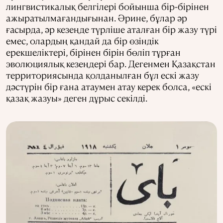
лингвистикалық белгілері бойынша бір-бірінен
ажыратылмағандығынан. Әрине, бұлар әр
ғасырда, әр кезеңде түрліше аталған бір жазу түрі
емес, олардың қандай да бір өзіндік
ерекшеліктері, бірінен бірін бөліп тұрған
эволюциялық кезеңдері бар. Дегенмен Қазақстан
территориясында қолданылған бұл ескі жазу
дәстүрін бір ғана атаумен атау керек болса, «ескі
қазақ жазуы» деген дұрыс секілді.