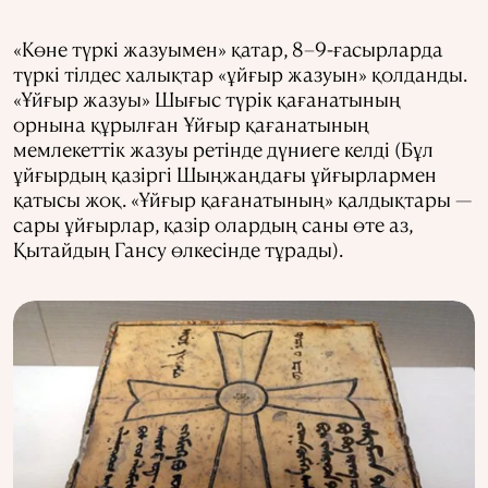
«Көне түркі жазуымен» қатар, 8–9-ғасырларда
түркі тілдес халықтар «ұйғыр жазуын» қолданды.
«Ұйғыр жазуы» Шығыс түрік қағанатының
орнына құрылған Ұйғыр қағанатының
мемлекеттік жазуы ретінде дүниеге келді (Бұл
ұйғырдың қазіргі Шыңжаңдағы ұйғырлармен
қатысы жоқ. «Ұйғыр қағанатының» қалдықтары —
сары ұйғырлар, қазір олардың саны өте аз,
Қытайдың Гансу өлкесінде тұрады).