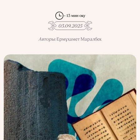
КСРО-ДАҒЫ ҚУҒЫН-СҮРГІН
ЭЛЕМЕНТТЕР
ҒЫЛЫМ ТАРИХЫ
МАМАНДЫҚТАР
~ 13 мин оқу
03.09.2025
Авторы:
Ермұхамет Маралбек
АҚПАРАТТЫ ПАЙДАЛАНУ
ҚҰПИЯЛЫЛЫҚ САЯСАТЫ
QALAM ЖОБАСЫ ТУРАЛЫ
QALAM-ДАҒЫ ЖАРНАМА
БІЗДІҢ АВТОРЛАР