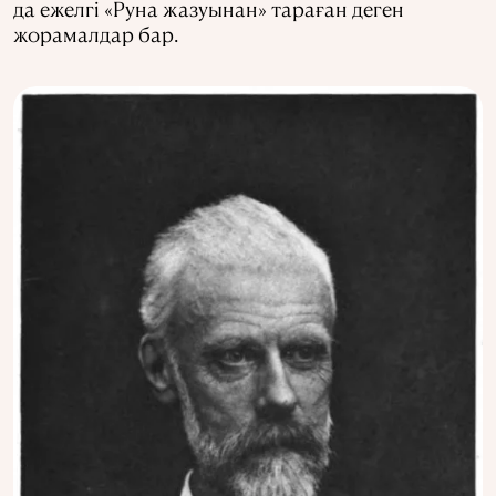
да ежелгі «Руна жазуынан» тараған деген
жорамалдар бар.