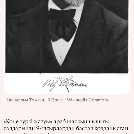
Вильгельм Томсен. 1912 жыл / Wikimedia Commons
«Көне түркі жазуы» араб шапқыншылығы
салдарынан 9-ғасырлардан бастап қолданыстан