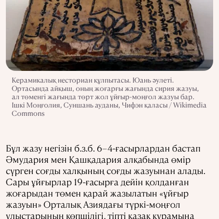
Керамикалық несториан құлпытасы. Юань әулеті.
Ортасында айқыш, оның жоғарғы жағында сирия жазуы,
ал төменгі жағында төрт жол ұйғыр-моңғол жазуы бар.
Ішкі Моңғолия, Суншань ауданы, Чифэн қаласы / Wikimedia
Commons
Бұл жазу негізін б.з.б. 6–4-ғасырлардан бастап
Әмудария мен Қашқадария алқабында өмір
сүрген соғды халқының соғды жазуынан алады.
Сары ұйғырлар 19-ғасырға дейін қолданған
жоғарыдан төмен қарай жазылатын «ұйғыр
жазуын» Орталық Азиядағы түркі-моңғол
ұлыстарының көпшілігі, тіпті қазақ құрамына