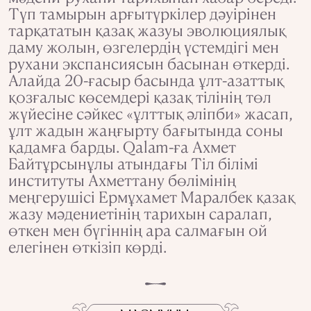
Түп тамырын арғытүркілер дәуірінен
тарқататын қазақ жазуы эволюциялық
даму жолын, өзгелердің үстемдігі мен
рухани экспансиясын басынан өткерді.
Алайда 20-ғасыр басында ұлт-азаттық
қозғалыс көсемдері қазақ тілінің төл
жүйесіне сәйкес «ұлттық әліпби» жасап,
ұлт жадын жаңғырту бағытында соны
қадамға барды. Qalam-ға Ахмет
Байтұрсынұлы атындағы Тіл білімі
институты Ахметтану бөлімінің
меңгерушісі Ермұхамет Маралбек қазақ
жазу мәдениетінің тарихын саралап,
өткен мен бүгіннің ара салмағын ой
елегінен өткізіп көрді.