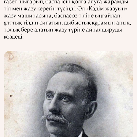
газет шығарып, баспа ісін қолға алуға жарамды
тіл мен жазу керегін түсінді. Ол «Қадім жазуын»
жазу машинасына, баспасөз тіліне ыңғайлап,
ұлттық тілдің сипатын, дыбыстық құрамын анық,
толық бере алатын жазу түріне айналдыруды
көздеді.