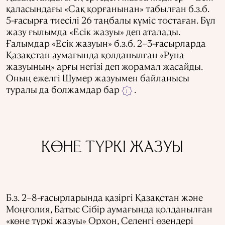
қаласындағы «Сақ қорғанынан» табылған б.з.б.
5-ғасырға тиесілі 26 таңбалы күміс тостаған. Бұл
жазу ғылымда «Есік жазуы» деп аталады.
Ғалымдар «Есік жазуын» б.з.б. 2–3-ғасырларда
Қазақстан аумағында қолданылған «Руна
жазуының» арғы негізі деп жорамал жасайды.
Оның ежелгі Шумер жазуымен байланысы
туралы да болжамдар бар
.
i
КӨНЕ ТҮРКІ ЖАЗУЫ
Б.з. 2–8-ғасырларында қазіргі Қазақстан және
Моңғолия, Батыс Сібір аумағында қолданылған
«көне түркі жазуы» Орхон, Селенгі өзендері