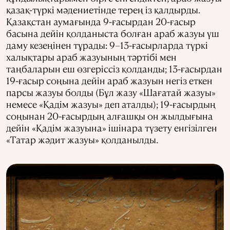
қазақ-түркі мәдениетінде терең із қалдырды.
Қазақстан аумағында 9-ғасырдан 20-ғасыр
басына дейін қолданыста болған араб жазуы үш
даму кезеңінен тұрады: 9–13-ғасырларда түркі
халықтары араб жазуының тәртібі мен
таңбаларын еш өзгеріссіз қолданды; 13-ғасырдан
19-ғасыр соңына дейін араб жазуын негіз еткен
парсы жазуы болды (Бұл жазу «Шағатай жазуы»
немесе «Қадім жазуы» деп аталды); 19-ғасырдың
соңынан 20-ғасырдың алғашқы он жылдығына
дейін «Қадім жазуына» ішінара түзету енгізілген
«Татар жәдит жазуы» қолданылды.