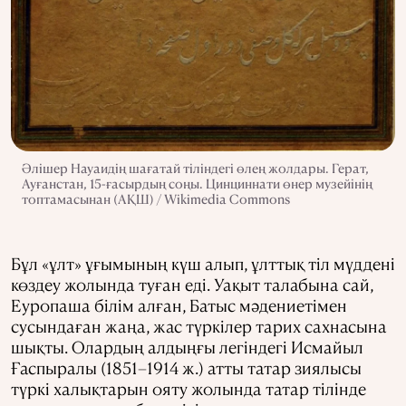
Әлішер Науаидің шағатай тіліндегі өлең жолдары. Герат,
Ауғанстан, 15-ғасырдың соңы. Цинциннати өнер музейінің
топтамасынан (АҚШ) / Wikimedia Commons
Бұл «ұлт» ұғымының күш алып, ұлттық тіл мүддені
көздеу жолында туған еді. Уақыт талабына сай,
Еуропаша білім алған, Батыс мәдениетімен
сусындаған жаңа, жас түркілер тарих сахнасына
шықты. Олардың алдыңғы легіндегі Исмайыл
Ғаспыралы (1851–1914 ж.) атты татар зиялысы
түркі халықтарын ояту жолында татар тілінде