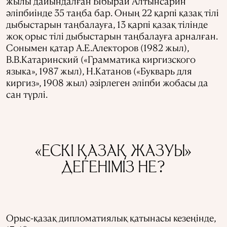
жылы дайындалған Ыбырай Алтынсарин
әліпбиінде 35 таңба бар. Оның 22 қарпі қазақ тілі
дыбыстарын таңбалауға, 13 қарпі қазақ тілінде
жоқ орыс тілі дыбыстарын таңбалауға арналған.
Сонымен қатар А.Е.Алекторов (1982 жыл),
В.В.Катаринский («Грамматика киргизского
языка», 1987 жыл), Н.Катанов («Букварь для
киргиз», 1908 жыл) әзірлеген әліпби жобасы да
сан түрлі.
«ЕСКІ ҚАЗАҚ ЖАЗУЫ»
ДЕГЕНІМІЗ НЕ?
Орыс-қазақ дипломатиялық қатынасы кезеңінде,