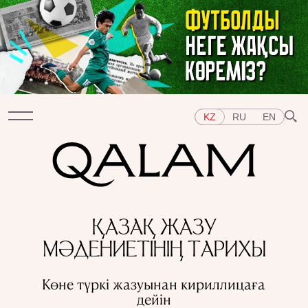
KZ
RU
EN
Бөлімдер
ҚАЗАҚ ЖАЗУ
СҰХБАТ
ДӘРІСТЕР
ХИКАЯ
ҚЫСҚА-НҰСҚА
МӘДЕНИЕТІНІҢ ТАРИХЫ
ТЕСТ
АРНАЙЫ ЖОБАЛАР
Тақырыптар
Көне түркі жазуынан кириллицаға
ШЫҒЫС
БАТЫС
ОРТАЛЫҚ АЗИЯ
ҚАЗАҚСТАН
дейін
АДАМДАР
ӨНЕР
ТАРИХ ДӘМІ
ҚАЛАЛАР