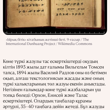
«Ырық бітік» кітабының жетінші беті. 9-ғасыр / The
International Dunhuang Project / Wikimedia Commons
Көне түркі жазулы тас ескерткіштерді оқудың
кілтін 1893 жылы дат ғалымы Вильгельм Томсен
тапса, 1894 жылы Василий Радлов оны өз бетімен
оқып, алғаш текстологиясын жасады және оның
түркі халықтарының төл жазуы екенін анықтады.
Негізінен ғалымдар көне түркі жазбаларын үш
топқа бөледі: Орхон, Енисей және Талас
ескерткіштері. Олардың таңбалар құрамы
әртүрлі, 35–40 таңбаға дейін жетеді. Бұл жазуды