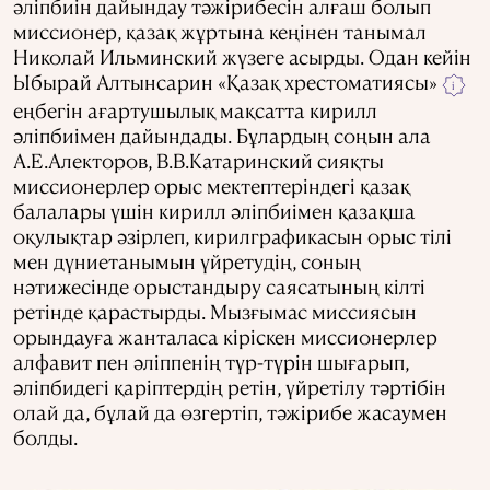
әліпбиін дайындау тәжірибесін алғаш болып
миссионер, қазақ жұртына кеңінен танымал
Николай Ильминский жүзеге асырды. Одан кейін
Ыбырай Алтынсарин «Қазақ хрестоматиясы»
i
еңбегін ағартушылық мақсатта кирилл
әліпбиімен дайындады. Бұлардың соңын ала
А.Е.Алекторов, В.В.Катаринский сияқты
миссионерлер орыс мектептеріндегі қазақ
балалары үшін кирилл әліпбиімен қазақша
оқулықтар әзірлеп, кирилграфикасын орыс тілі
мен дүниетанымын үйретудің, соның
нәтижесінде орыстандыру саясатының кілті
ретінде қарастырды. Мызғымас миссиясын
орындауға жанталаса кіріскен миссионерлер
алфавит пен әліппенің түр-түрін шығарып,
әліпбидегі қаріптердің ретін, үйретілу тәртібін
олай да, бұлай да өзгертіп, тәжірибе жасаумен
болды.