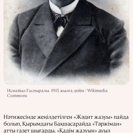
Исмайыл Ғаспыралы. 1915 жылға дейін / Wikimedia
Commons
Нәтижесінде жеңілдетілген «Жәдит жазуы» пайда
болып, Қырымдағы Бақшасарайда «Тәржіман»
атты газет шығарды. «Қадім жазуын» ауыл