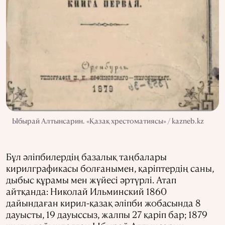
Ыбырай Алтынсарин. «Қазақ хрестоматиясы» / kazneb.kz
Бұл әліпбилердің базалық таңбалары
кирилграфикасы болғанымен, қаріптердің саны,
дыбыс құрамы мен жүйесі әртүрлі. Атап
айтқанда: Николай Ильминский 1860
дайындаған кирил-қазақ әліпби жобасында 8
дауысты, 19 дауыссыз, жалпы 27 қаріп бар; 1879