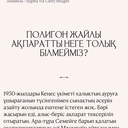
акциясы / Sygma via Getty Images
ПОЛИГОН ЖАЙЛЫ
АҚПАРАТТЫ НЕГЕ ТОЛЫҚ
БІЛМЕЙМІЗ?
1950-жылдары Кеңес үкіметі халықтың ауруға
ұшырағанын түсінгенімен сынақтың әсерін
азайту жолында ештеңе істеген жоқ. Бәрі
жасырын еді, алыс-беріс ақпарат тексеріліп
отыратын. Ара-тұра Семейге барып қалатын
экспедициялардың өзі Мәскеудің айтқанымен