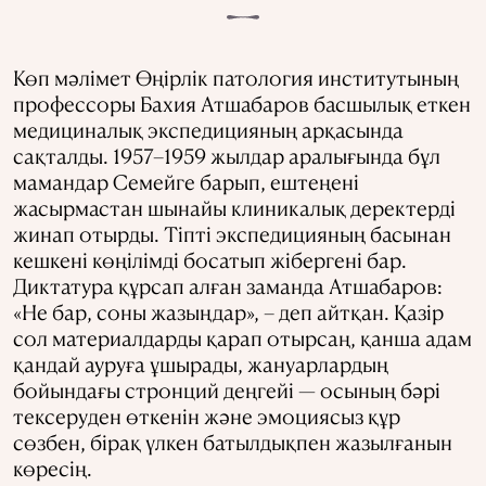
Көп мәлімет Өңірлік патология институтының
профессоры Бахия Атшабаров басшылық еткен
медициналық экспедицияның арқасында
сақталды. 1957–1959 жылдар аралығында бұл
мамандар Семейге барып, ештеңені
жасырмастан шынайы клиникалық деректерді
жинап отырды. Тіпті экспедицияның басынан
кешкені көңілімді босатып жібергені бар.
Диктатура құрсап алған заманда Атшабаров:
«Не бар, соны жазыңдар», – деп айтқан. Қазір
сол материалдарды қарап отырсаң, қанша адам
қандай ауруға ұшырады, жануарлардың
бойындағы стронций деңгейі — осының бәрі
тексеруден өткенін және эмоциясыз құр
сөзбен, бірақ үлкен батылдықпен жазылғанын
көресің.