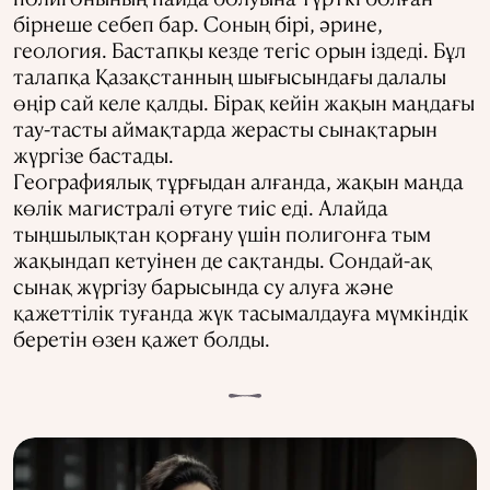
бірнеше себеп бар. Соның бірі, әрине,
геология. Бастапқы кезде тегіс орын іздеді. Бұл
талапқа Қазақстанның шығысындағы далалы
өңір сай келе қалды. Бірақ кейін жақын маңдағы
тау-тасты аймақтарда жерасты сынақтарын
жүргізе бастады.
Географиялық тұрғыдан алғанда, жақын маңда
көлік магистралі өтуге тиіс еді. Алайда
тыңшылықтан қорғану үшін полигонға тым
жақындап кетуінен де сақтанды. Сондай-ақ
сынақ жүргізу барысында су алуға және
қажеттілік туғанда жүк тасымалдауға мүмкіндік
беретін өзен қажет болды.