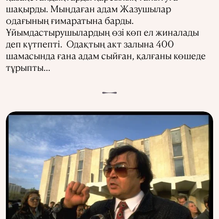
шақырды. Мыңдаған адам Жазушылар
одағының ғимаратына барды.
Ұйымдастырушылардың өзі көп ел жиналады
деп күтпепті. Одақтың акт залына 400
шамасында ғана адам сыйған, қалғаны көшеде
тұрыпты…