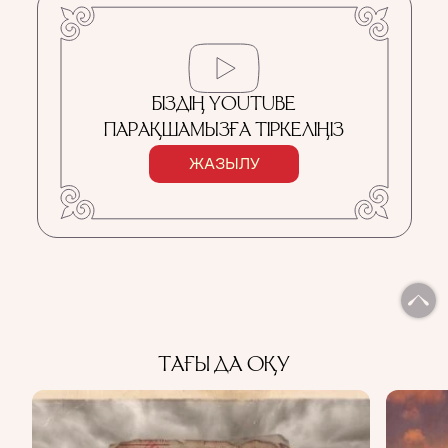
БІЗДІҢ YOUTUBE
ПАРАҚШАМЫЗҒА ТІРКЕЛІҢІЗ
ЖАЗЫЛУ
ТАҒЫ ДА ОҚУ