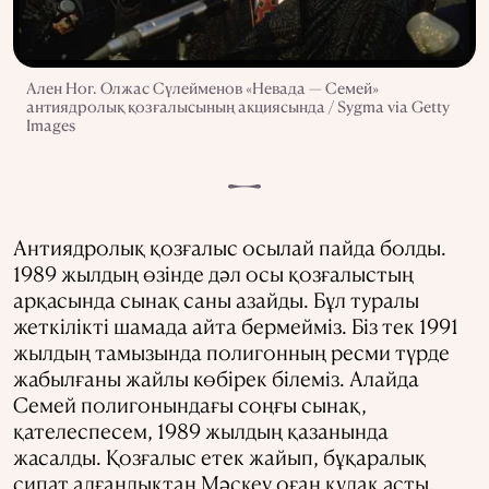
Ален Ног. Олжас Сүлейменов «Невада — Семей»
антиядролық қозғалысының акциясында / Sygma via Getty
Images
Антиядролық қозғалыс осылай пайда болды.
1989 жылдың өзінде дәл осы қозғалыстың
арқасында сынақ саны азайды. Бұл туралы
жеткілікті шамада айта бермейміз. Біз тек 1991
жылдың тамызында полигонның ресми түрде
жабылғаны жайлы көбірек білеміз. Алайда
Семей полигонындағы соңғы сынақ,
қателеспесем, 1989 жылдың қазанында
жасалды. Қозғалыс етек жайып, бұқаралық
сипат алғандықтан Мәскеу оған құлақ асты.