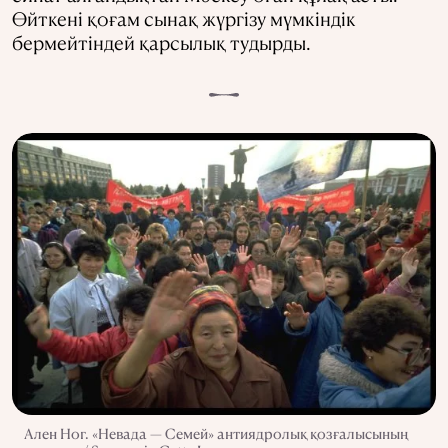
Өйткені қоғам сынақ жүргізу мүмкіндік
бермейтіндей қарсылық тудырды.
Ален Ног. «Невада — Семей» антиядролық қозғалысының