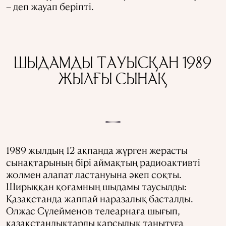
– деп жауап беріпті.
ШЫДАМДЫ ТАУЫСҚАН 1989
ЖЫЛҒЫ СЫНАҚ
1989 жылдың 12 ақпанда жүрген жерасты
сынақтарының бірі аймақтың радиоактивті
жолмен алапат ластануына әкеп соқты.
Ширыққан қоғамның шыдамы таусылды:
Қазақстанда жаппай наразалық басталды.
Олжас Сүлейменов телеарнаға шығып,
қазақстандықтарды қарсылық танытуға