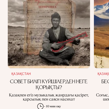
ҚАЗАҚСТАН
ҚАЗАҚ
СОВЕТ БИЛІГІ КҮЙШІЛЕРДЕН НЕГЕ
БЕ
ҚОРЫҚТЫ?
Қазақпен егіз музыкалық жанрдағы қасірет,
Соғыс,
қарсылық пен саяси насихат
ше
~ 10 мин оқу