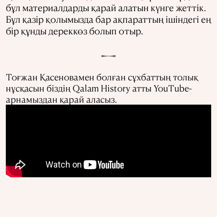
бұл материалдарды қарай алатын күнге жеттік.
Бұл қазір қолымызда бар ақпараттың ішіндегі ең
бір құнды дереккөз болып отыр.
Тоғжан Қасеновамен болған сұхбаттың толық
нұсқасын біздің Qalam History атты YouTube-
арнамыздан қарай аласыз.