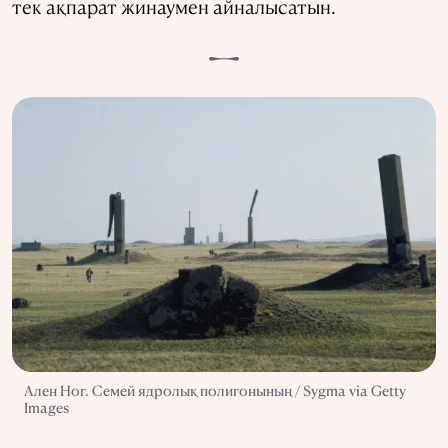
тек ақпарат жинаумен айналысатын.
Ален Ног. Семей ядролық полигонының / Sygma via Getty
Images