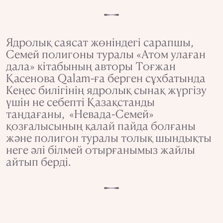
Ядролық саясат жөніндегі сарапшы,
Семей полигоны туралы «Атом улаған
дала» кітабының авторы Тоғжан
Қасенова Qalam-ға берген сұхбатында
Кеңес билігінің ядролық сынақ жүргізу
үшін не себепті Қазақстанды
таңдағаны, «Невада-Семей»
қозғалысының қалай пайда болғаны
және полигон туралы толық шындықты
неге әлі білмей отырғанымыз жайлы
айтып берді.