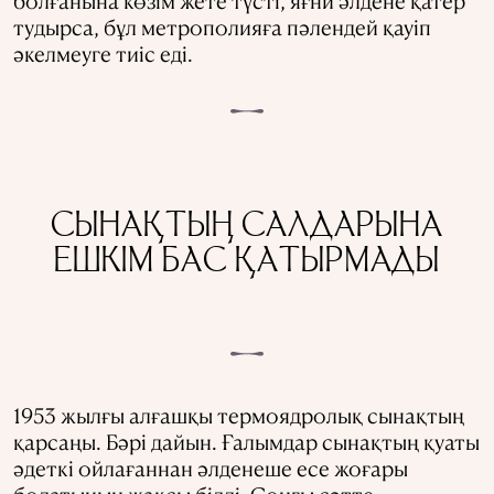
болғанына көзім жете түсті, яғни әлдене қатер
тудырса, бұл метрополияға пәлендей қауіп
әкелмеуге тиіс еді.
СЫНАҚТЫҢ САЛДАРЫНА
ЕШКІМ БАС ҚАТЫРМАДЫ
1953 жылғы алғашқы термоядролық сынақтың
қарсаңы. Бәрі дайын. Ғалымдар сынақтың қуаты
әдеткі ойлағаннан әлденеше есе жоғары