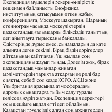
Экспедиция мүшелерін әскери-өндірістік
кешенмен байланысты Биофизика
институтының қатысуымен өткен жабық
конференцияға, Мәскеуге шақырған. Шараның
стеннограммасында мәскеуліктердің
қазақстандық ғалымдарды біліксіздік таныттың
деп айыптауға тырысқаны байқалады.
Әдістерің де дұрыс емес, сынамаларың да қате
алынған деген секілді. Бірақ біздің дәрігерлер
айтқанынан қайтпаған. Үш жылдан соң
экспедицияны жауып тынды. Дәлелім жоқ, бірақ
қазақстандық мамандар жинаған
мәліметтердің тарихта атқарған өз рөлі бар
сияқты, себебі сол кезде КСРО, АҚШ және
Ұлыбритания арасында атмосферадағы
ядролық сынақтарға тыйым салу туралы
келіссөз жүріп жатқан. Экспедиция деректері
осы шешімге ықпал етті деп ойлаймын.
Қазақстан тәуелсіздік алған соң архивтерден