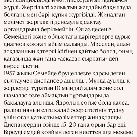
жүрді. Жергілікті халықтың жағдайы бақылауда
болғанымен бәрі құпия жүргізілді. Жиналған
мәлімет жергілікті денсаулық сақтау
органдарына берілмейтін. Ол аз десеңіз,
Семейдегі және облыстағы дәрігерлерге дұрыс
диагноз қоюға тыйым салынды. Мәселен, адам
асқазанның қатерлі ісігінен қайтыс болса, оның
қағазында жәй ғана «асқазан сырқаты» деп
көрсетілетін.
1957 жылы Семейде бруцеллезге қарсы деген
сылтаумен диспансер ашылды. Мұнда ауылдық
жерлерде тұратын 10 мыңдай адам және сол
шамалас өзге аймақтың тұрғындары да
бақылауға алынды. Ядролық соғыс бола қалса,
радиацияның елге қалай әсер ететінін түсіну
үшін оған қатысты мәліметтер жинақталды.
Диспансердің өзінде 15–20 ғана орын бар еді.
Біреуді емдей қояйын деген ниеттен ада мекеме