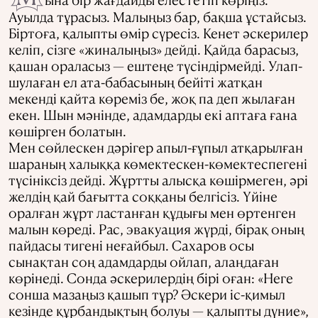
Ауылда тұрасыз. Малыңыз бар, бақша ұстайсыз.
Біртоға, қалыпты өмір сүресіз. Кенет әскерилер
келіп, сізге «жиналыңыз» дейді. Қайда барасыз,
қашан ораласыз — ештеңе түсіндірмейді. Улап-
шулаған ел ата-бабасының бейіті жатқан
мекенді қайта көреміз бе, жоқ па деп жылаған
екен. Шын мәнінде, адамдарды екі аптаға ғана
көшірген болатын.
Мен сөйлескен дәрігер апыл-ғұпыл атқарылған
шараның халыққа көмектескен-көмектеспегені
түсініксіз дейді. Жұртты алысқа көшірмеген, әрі
желдің қай бағытта соққаны белгісіз. Үйіне
оралған жұрт ластанған құдығы мен өртенген
малын көреді. Рас, эвакуация жүрді, бірақ оның
пайдасы тигені неғайбыл. Сахаров осы
сынақтан соң адамдарды ойлап, алаңдаған
көрінеді. Сонда әскерилердің бірі оған: «Неге
сонша мазаңыз қашып тұр? Әскери іс-қимыл
кезінде құрбандықтың болуы — қалыпты дүние»,