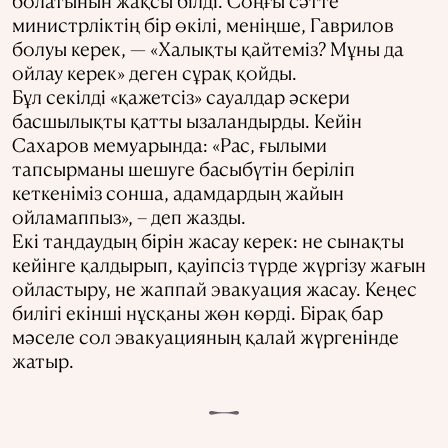
болатынын жақсы білді. Соңғы сәтте
министрліктің бір өкілі, меніңше, Гаврилов
болуы керек, — «Халықты қайтеміз? Мұны да
ойлау керек» деген сұрақ қойды.
Бұл секілді «қажетсіз» сауалдар әскери
басшылықты қатты ызаландырды. Кейін
Сахаров мемуарында: «Рас, ғылыми
тапсырманы шешуге басыбүтін беріліп
кеткеніміз сонша, адамдардың жайын
ойламаппыз», – деп жазды.
Екі таңдаудың бірін жасау керек: не сынақты
кейінге қалдырып, қауіпсіз түрде жүргізу жағын
ойластыру, не жаппай эвакуация жасау. Кеңес
билігі екінші нұсқаны жөн көрді. Бірақ бар
мәселе сол эвакуацияның қалай жүргенінде
жатыр.