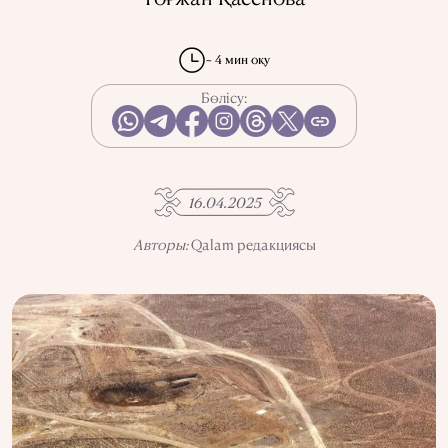
КСРО-ДАҒЫ ҚУҒЫН-СҮРГІН
ЭЛЕМЕНТТЕР
ҒЫЛЫМ ТАРИХЫ
МАМАНДЫҚТАР
~ 4 мин оқу
Бөлісу:
АҚПАРАТТЫ ПАЙДАЛАНУ
ҚҰПИЯЛЫЛЫҚ САЯСАТЫ
QALAM ЖОБАСЫ ТУРАЛЫ
QALAM-ДАҒЫ ЖАРНАМА
БІЗДІҢ АВТОРЛАР
16.04.2025
Авторы:
Qalam редакциясы