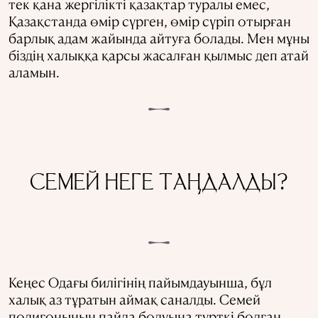
тек қана жергілікті қазақтар туралы емес,
Қазақстанда өмір сүрген, өмір сүріп отырған
барлық адам жайында айтуға болады. Мен мұны
біздің халыққа қарсы жасалған қылмыс деп атай
аламын.
СЕМЕЙ НЕГЕ ТАҢДАЛДЫ?
Кеңес Одағы билігінің пайымдауынша, бұл
халық аз тұратын аймақ саналды. Семей
полигонының пайда болуына түрткі болған