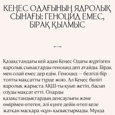
КЕҢЕС ОДАҒЫНЫҢ ЯДРОЛЫҚ
СЫНАҒЫ: ГЕНОЦИД ЕМЕС,
БІРАҚ ҚЫЛМЫС
Қазақстандағы кей адам Кеңес Одағы жүргізген
ядролық сынақтарды геноцид деп атайды. Бірақ
мен олай емес дер едім. Геноцид — белгілі бір
топты мақсатты түрде жою. Ал Кеңес билігі
ядролық жарыста АҚШ-ты қуып жетіп, басып
озуды мақсат етті. Оларды
қазақстандықтардың денсаулығы және
өмірімен өтеген, әлі күнге дейін өтеп келе
жатқан масқара «құн» қызықтырмады. Мұнда