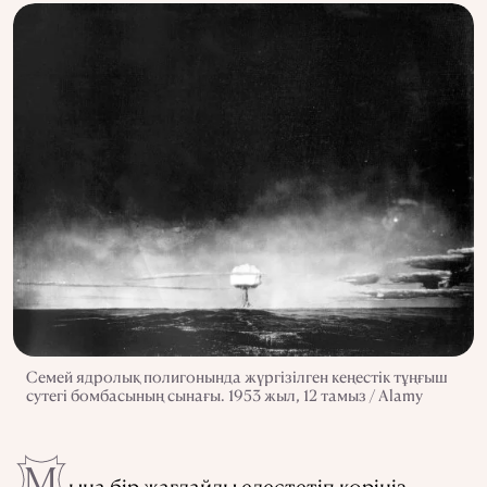
Семей ядролық полигонында жүргізілген кеңестік тұңғыш
сутегі бомбасының сынағы. 1953 жыл, 12 тамыз / Alamy
М
ына бір жағдайды елестетіп көріңіз.