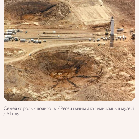
Семей ядролық полигоны / Ресей ғылым академиясының музейі
/ Alamy