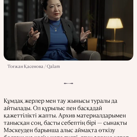
Тоғжан Қасенова / Qalam
Құмдақ жерлер мен тау жынысы туралы да
айтылады. Ол құрылыс пен басқадай
қажеттілікті жапты. Архив материалдарымен
танысқан соң, басты себептің бірі — сынақты
Мәскеуден барынша алыс аймақта өткізу