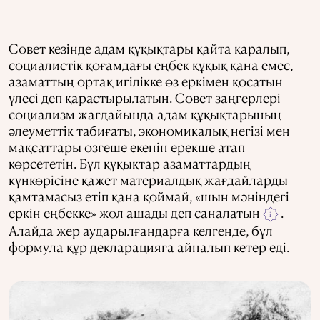
Совет кезінде адам құқықтары қайта қаралып,
социалистік қоғамдағы еңбек құқық қана емес,
азаматтың ортақ игілікке өз еркімен қосатын
үлесі деп қарастырылатын. Совет заңгерлері
социализм жағдайында адам құқықтарының
әлеуметтік табиғаты, экономикалық негізі мен
мақсаттары өзгеше екенін ерекше атап
көрсететін. Бұл құқықтар азаматтардың
күнкөрісіне қажет материалдық жағдайларды
қамтамасыз етіп қана қоймай, «шын мәніндегі
еркін еңбекке» жол ашады деп саналатын
.
i
Алайда жер аударылғандарға келгенде, бұл
формула құр декларацияға айналып кетер еді.