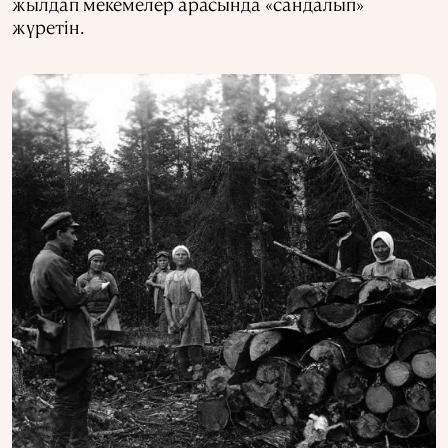
жылдап мекемелер арасында «сандалып»
жүретін.