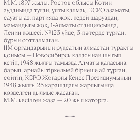
М.М. 1897 жылы, Ростов облысы Котин
ауданында туған, ұлты қалмақ, КСРО азаматы,
сауаты аз, партияда жоқ, кедей шаруадан,
мамандығы жоқ, 1-Алматы станциясында,
Ленин көшесі, №123 үйде, 3-пәтерде тұрған,
бұрын сотталмаған.
ІІМ органдарының рұқсатын алмастан тұрақты
қонысы — Новосибирск қаласынан шығып
кетіп, 1948 жылғы тамызда Алматы қаласына
барып, арнайы тіркелмей бірнеше ай тұрған,
сөйтіп, КСРО Жоғарғы Кеңес Президиумының
1948 жылғы 26 қарашадағы жарлығында
көзделген қылмыс жасаған.
М.М. кесілген жаза — 20 жыл каторга.