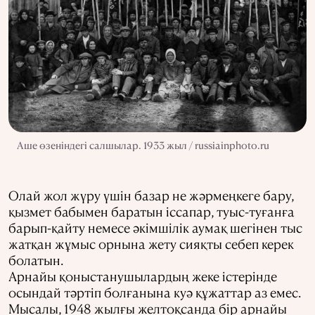
Аше өзеніндегі салшылар. 1933 жыл / russiainphoto.ru
Олай жол жүру үшін базар не жәрмеңкеге бару,
қызмет бабымен баратын іссапар, туыс-туғанға
барып-қайту немесе әкімшілік аумақ шегінен тыс
жатқан жұмыс орнына жету сияқты себеп керек
болатын.
Арнайы қоныстанушылардың жеке істерінде
осындай тәртіп болғанына куә құжаттар аз емес.
Мысалы, 1948 жылғы желтоқсанда бір арнайы