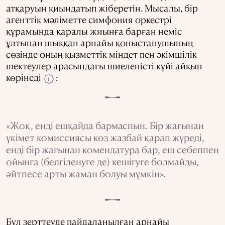
атқаруын қиындатып жіберетін. Мысалы, бір
агенттік мәліметте симфония оркестрі
құрамында қаралы жиынға барған неміс
ұлтынан шыққан арнайы қоныстанушының
сөзінде оның қызметтік міндет пен әкімшілік
шектеулер арасындағы шиеленісті күйі айқын
көрінеді
:
i
«Жоқ, енді ешқайда бармаспын. Бір жағынан
үкімет комиссиясы көз жазбай қарап жүреді,
енді бір жағынан комендатура бар, еш себеппен
ойынға (белгіленуге де) кешігуге болмайды,
әйтпесе арты жаман болуы мүмкін».
Бұл зерттеуде пайдаланылған арнайы