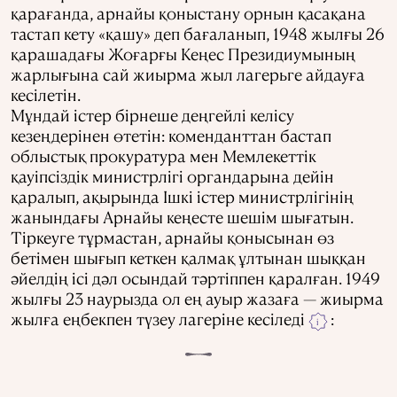
қарағанда, арнайы қоныстану орнын қасақана
тастап кету «қашу» деп бағаланып, 1948 жылғы 26
қарашадағы Жоғарғы Кеңес Президиумының
жарлығына сай жиырма жыл лагерьге айдауға
кесілетін.
Мұндай істер бірнеше деңгейлі келісу
кезеңдерінен өтетін: коменданттан бастап
облыстық прокуратура мен Мемлекеттік
қауіпсіздік министрлігі органдарына дейін
қаралып, ақырында Ішкі істер министрлігінің
жанындағы Арнайы кеңесте шешім шығатын.
Тіркеуге тұрмастан, арнайы қонысынан өз
бетімен шығып кеткен қалмақ ұлтынан шыққан
әйелдің ісі дәл осындай тәртіппен қаралған. 1949
жылғы 23 наурызда ол ең ауыр жазаға — жиырма
жылға еңбекпен түзеу лагеріне кесіледі
:
i