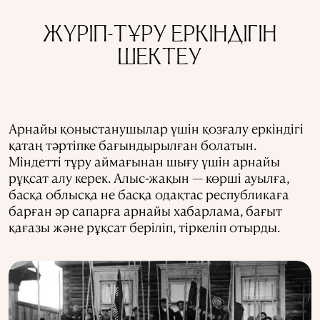
ЖҮРІП-ТҰРУ ЕРКІНДІГІН
ШЕКТЕУ
Арнайы қоныстанушылар үшін қозғалу еркіндігі
қатаң тәртіпке бағындырылған болатын.
Міндетті тұру аймағынан шығу үшін арнайы
рұқсат алу керек. Алыс-жақын — көрші ауылға,
басқа облысқа не басқа одақтас республикаға
барған әр сапарға арнайы хабарлама, бағыт
қағазы және рұқсат беріліп, тіркеліп отырды.