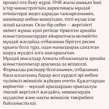
процесі өте баяу жүрді. 1948 жылы шыққан Ішкі
істер министрлігінің директивасы мұндай
өтініштерді жедел қарауды тапсырғанымен,
шешімдер көбіне кешеуілдеп, тіпті мүлде іске
аспай қалатын. Оған бір себеп — жергілікті
өкімет жұмыс күші ретінде тіркелген арнайы
қоныстанушылардан айырылғысы келмейтін:
мұндай жағдайда отбасының бірігуге ресми
құқығы бола тұра, одан маңыздырақ саналған
шаруа мүддесі алға шығарылатын.
Мұндай мысалдар Алматы облысындағы арнайы
қоныстанушылар арасында да кездеседі.
Формалды рәсімдер болғанымен, отбасының
басы қосылуына барар жол күрделі әрі көбіне
түсініксіз әкімшілік жүйеден өтетін. Құжаттардан
көрінетіні — мұндай арыздардың орындалуы
тікелей жергілікті жағдайға, мекемелердің
мүддесіне және нақты әкімшілік тәжірибеге
байланысты еді.