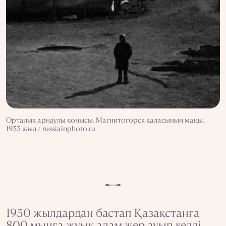
Орталық арнаулы қонысы. Магнитогорск қаласының маңы.
1933 жыл / russiainphoto.ru
1930 жылдардан бастап Қазақстанға
800 мыңға жуық адам жер ауып келді.