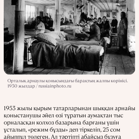
Орталық арнаулы қонысындағы барақтың жалпы көрінісі.
1930 жылдар / russiainphoto.ru
1953 жылы қырым татарларынан шыққан арнайы
қоныстанушы әйел өзі тұратын аумақтан тыс
орналасқан колхоз базарына барғаны үшін
ұсталып, «режим бұзды» деп тіркеліп, 25 сом
айыппұл төлеген. Ал тәртіпті абайсыз бұзуға