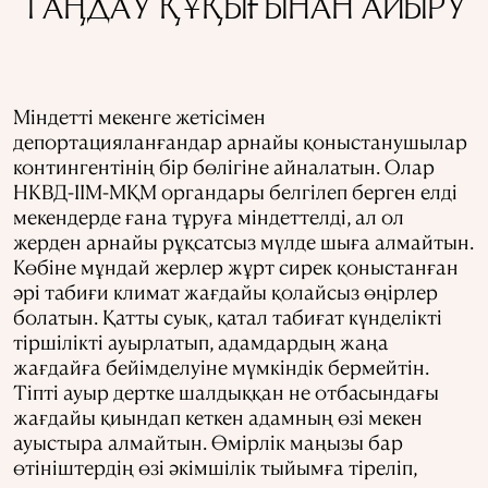
ТАҢДАУ ҚҰҚЫҒЫНАН АЙЫРУ
Міндетті мекенге жетісімен
депортацияланғандар арнайы қоныстанушылар
контингентінің бір бөлігіне айналатын. Олар
НКВД-ІІМ-МҚМ органдары белгілеп берген елді
мекендерде ғана тұруға міндеттелді, ал ол
жерден арнайы рұқсатсыз мүлде шыға алмайтын.
Көбіне мұндай жерлер жұрт сирек қоныстанған
әрі табиғи климат жағдайы қолайсыз өңірлер
болатын. Қатты суық, қатал табиғат күнделікті
тіршілікті ауырлатып, адамдардың жаңа
жағдайға бейімделуіне мүмкіндік бермейтін.
Тіпті ауыр дертке шалдыққан не отбасындағы
жағдайы қиындап кеткен адамның өзі мекен
ауыстыра алмайтын. Өмірлік маңызы бар
өтініштердің өзі әкімшілік тыйымға тіреліп,