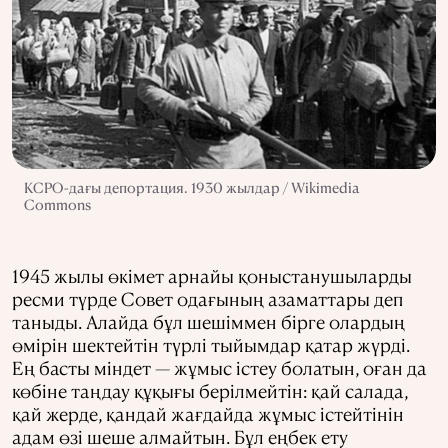
КСРО-дағы депортация. 1930 жылдар / Wikimedia
Commons
1945 жылы өкімет арнайы қоныстанушыларды
ресми түрде Совет одағының азаматтары деп
таныды. Алайда бұл шешіммен бірге олардың
өмірін шектейтін түрлі тыйымдар қатар жүрді.
Ең басты міндет — жұмыс істеу болатын, оған да
көбіне таңдау құқығы берілмейтін: қай салада,
қай жерде, қандай жағдайда жұмыс істейтінін
адам өзі шеше алмайтын. Бұл еңбек ету