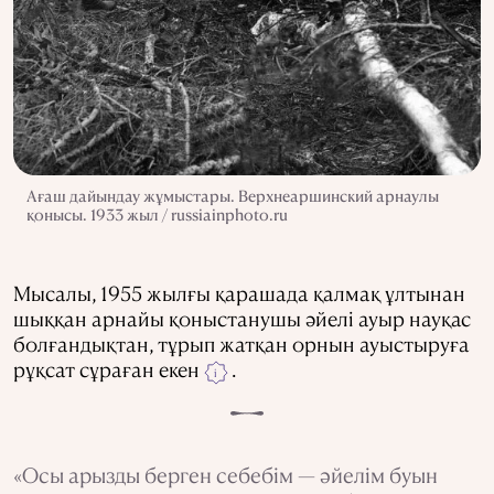
Ағаш дайындау жұмыстары. Верхнеаршинский арнаулы
қонысы. 1933 жыл / russiainphoto.ru
Мысалы, 1955 жылғы қарашада қалмақ ұлтынан
шыққан арнайы қоныстанушы әйелі ауыр науқас
болғандықтан, тұрып жатқан орнын ауыстыруға
рұқсат сұраған екен
.
i
«Осы арызды берген себебім — әйелім буын