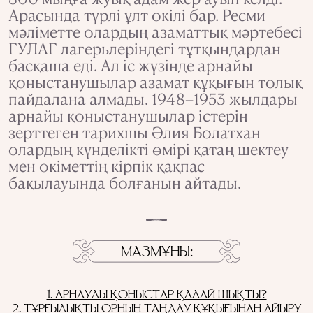
Арасында түрлі ұлт өкілі бар. Ресми
мәліметте олардың азаматтық мәртебесі
ГУЛАГ лагерьлеріндегі тұтқындардан
басқаша еді. Ал іс жүзінде арнайы
қоныстанушылар азамат құқығын толық
пайдалана алмады. 1948–1953 жылдары
арнайы қоныстанушылар істерін
зерттеген тарихшы Әлия Болатхан
олардың күнделікті өмірі қатаң шектеу
мен өкіметтің кірпік қақпас
бақылауында болғанын айтады.
МАЗМҰНЫ
1. АРНАУЛЫ ҚОНЫСТАР ҚАЛАЙ ШЫҚТЫ?
2. ТҰРҒЫЛЫҚТЫ ОРНЫН ТАҢДАУ ҚҰҚЫҒЫНАН АЙЫРУ