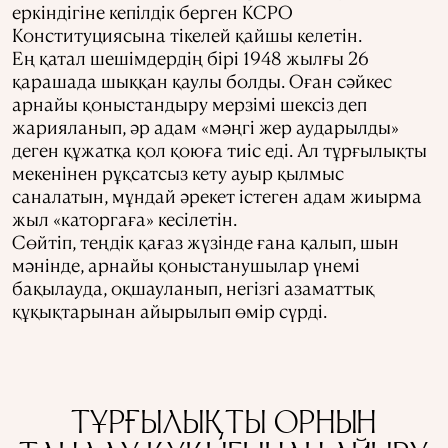
еркіндігіне кепілдік берген КСРО
Конституциясына тікелей қайшы келетін.
Ең қатал шешімдердің бірі 1948 жылғы 26
қарашада шыққан қаулы болды. Оған сәйкес
арнайы қоныстандыру мерзімі шексіз деп
жарияланып, әр адам «мәңгі жер аударылды»
деген құжатқа қол қоюға тиіс еді. Ал тұрғылықты
мекенінен рұқсатсыз кету ауыр қылмыс
саналатын, мұндай әрекет істеген адам жиырма
жыл «каторгаға» кесілетін.
Сөйтіп, теңдік қағаз жүзінде ғана қалып, шын
мәнінде, арнайы қоныстанушылар үнемі
бақылауда, оқшауланып, негізгі азаматтық
құқықтарынан айырылып өмір сүрді.
ТҰРҒЫЛЫҚТЫ ОРНЫН