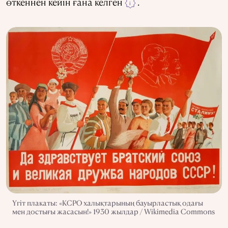
өткеннен кейін ғана келген
.
i
Үгіт плакаты: «КСРО халықтарының бауырластық одағы
мен достығы жасасын!» 1930 жылдар / Wikimedia Commons