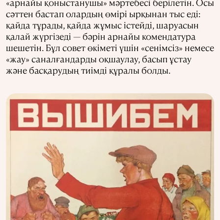
«арнайы қоныстанушы» мәртебесі берілетін. Осы
сәттен бастап олардың өмірі ырқынан тыс еді:
қайда тұрады, қайда жұмыс істейді, шаруасын
қалай жүргізеді — бәрін арнайы комендатура
шешетін. Бұл совет өкіметі үшін «сенімсіз» немесе
«жау» саналғандарды оқшаулау, басып ұстау
және басқарудың тиімді құралы болды.