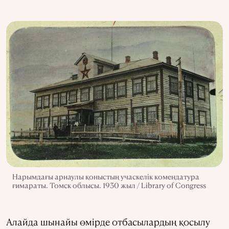
Нарымдағы арнаулы қоныстың учаскелік комендатура
ғимараты. Томск облысы. 1930 жыл / Library of Congress
Алайда шынайы өмірде отбасылардың қосылу