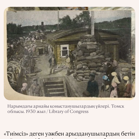
Нарымдағы арнайы қоныстанушылардың үйлері. Томск
облысы. 1930 жыл / Library of Congress
«Тиімсіз» деген уәжбен арызданушылардың бетін