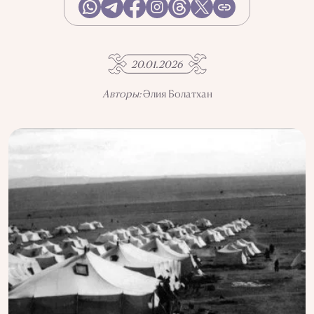
АҚПАРАТТЫ ПАЙДАЛАНУ
ҚҰПИЯЛЫЛЫҚ САЯСАТЫ
QALAM ЖОБАСЫ ТУРАЛЫ
QALAM-ДАҒЫ ЖАРНАМА
20.01.2026
БІЗДІҢ АВТОРЛАР
Авторы:
Әлия Болатхан