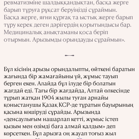
ревматизміне шалдыққандықтан, басқа жерге
барып тұруға рұқсат беруіңізді сұраймын.
Басқа жерге, яғни құрғақ та ыстық жерге барып
тұру керек деген дәрігердің қорытындысы бар.
Медициналық анықтаманы қоса беріп
отырмын. Арызымды орындауды сұраймын».
Бұл кісінің арызы орындалыпты, өйткені баратын
жағында бір жамағайыны үй, жұмыс тауып
берген екен. Алайда бұл ілуде бір болатын
жағдай еді. Тағы бір жағдайда, Алтай өлкесінде
тұрып жатқан 1904 жылы туған арнайы
қоныстанушы Қазақ КСР-де тұратын бауырының
қасына көшіруді сұрайды. Арызында
«
денсаулығым нашарлап кетті, жұмыс істеп
қызым мен өзімді баға алмай қалдым
»
деп
көрсеткен. Бұл арызға оң жауап тоғыз жыл