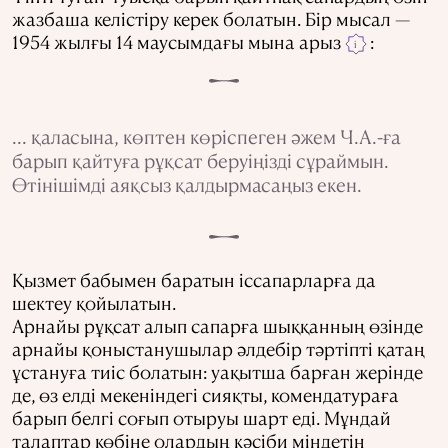
жазбаша келістіру керек болатын. Бір мысал —
1954 жылғы 14 маусымдағы мына арыз
:
i
... қаласына, көптен көріспеген әжем Ч.А.-ға
барып қайтуға рұқсат беруіңізді сұраймын.
Өтінішімді аяқсыз қалдырмасаңыз екен.
Қызмет бабымен баратын іссапарларға да
шектеу қойылатын.
Арнайы рұқсат алып сапарға шыққанның өзінде
арнайы қоныстанушылар әлдебір тәртіпті қатаң
ұстануға тиіс болатын: уақытша барған жерінде
де, өз елді мекеніндегі сияқты, комендатураға
барып белгі соғып отыруы шарт еді. Мұндай
талаптар көбіне олардың кәсіби міндетін