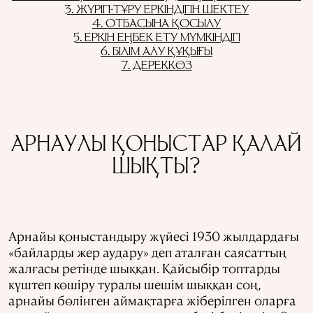
3. ЖҮРІП-ТҰРУ ЕРКІНДІГІН ШЕКТЕУ
4. ОТБАСЫНА ҚОСЫЛУ
5. ЕРКІН ЕҢБЕК ЕТУ МҮМКІНДІГІ
6. БІЛІМ АЛУ ҚҰҚЫҒЫ
7. ДЕРЕККӨЗ
АРНАУЛЫ ҚОНЫСТАР ҚАЛАЙ
ШЫҚТЫ?
Арнайы қоныстандыру жүйесі 1930 жылдардағы
«байларды жер аудару» деп аталған саясаттың
жалғасы ретінде шыққан. Қайсыбір топтарды
күштеп көшіру туралы шешім шыққан соң,
арнайы бөлінген аймақтарға жіберілген оларға