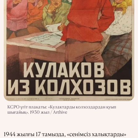
КСРО үгіт плакаты: «Кулактарды колхоздардан қуып
шығайық». 1930 жыл / Arthive
1944 жылғы 17 тамызда, «сенімсіз халықтарды»