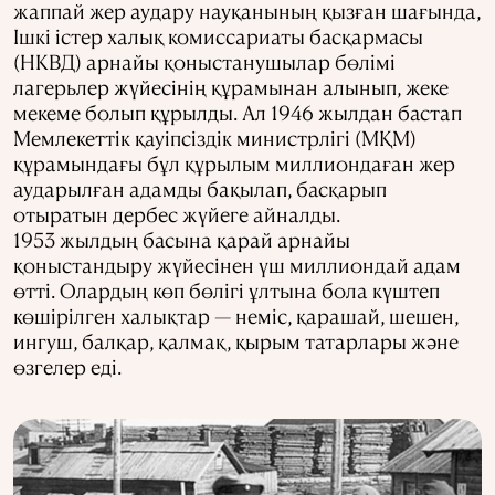
жаппай жер аудару науқанының қызған шағында,
Ішкі істер халық комиссариаты басқармасы
(НКВД) арнайы қоныстанушылар бөлімі
лагерьлер жүйесінің құрамынан алынып, жеке
мекеме болып құрылды. Ал 1946 жылдан бастап
Мемлекеттік қауіпсіздік министрлігі (МҚМ)
құрамындағы бұл құрылым миллиондаған жер
аударылған адамды бақылап, басқарып
отыратын дербес жүйеге айналды.
1953 жылдың басына қарай арнайы
қоныстандыру жүйесінен үш миллиондай адам
өтті. Олардың көп бөлігі ұлтына бола күштеп
көшірілген халықтар — неміс, қарашай, шешен,
ингуш, балқар, қалмақ, қырым татарлары және
өзгелер еді.