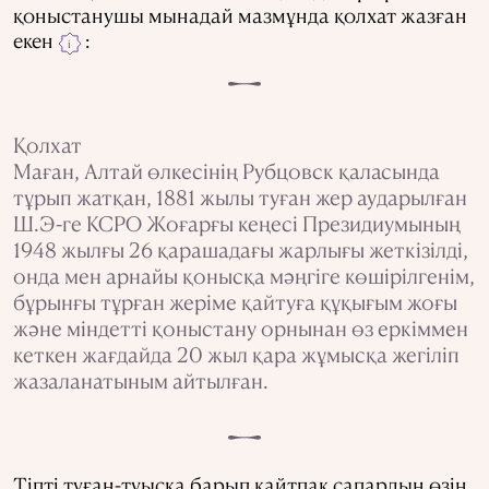
қоныстанушы мынадай мазмұнда қолхат жазған
екен
:
i
Қолхат
Маған, Алтай өлкесінің Рубцовск қаласында
тұрып жатқан, 1881 жылы туған жер аударылған
Ш.Э-ге КСРО Жоғарғы кеңесі Президиумының
1948 жылғы 26 қарашадағы жарлығы жеткізілді,
онда мен арнайы қонысқа мәңгіге көшірілгенім,
бұрынғы тұрған жеріме қайтуға құқығым жоғы
және міндетті қоныстану орнынан өз еркіммен
кеткен жағдайда 20 жыл қара жұмысқа жегіліп
жазаланатыным айтылған.
Тіпті туған-туысқа барып қайтпақ сапардың өзін