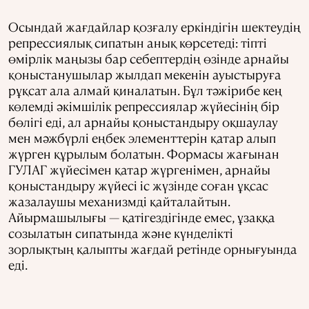
Осындай жағдайлар қозғалу еркіндігін шектеудің
репрессиялық сипатын анық көрсетеді: тіпті
өмірлік маңызы бар себептердің өзінде арнайы
қоныстанушылар жылдап мекенін ауыстыруға
рұқсат ала алмай қиналатын. Бұл тәжірибе кең
көлемді әкімшілік репрессиялар жүйесінің бір
бөлігі еді, ал арнайы қоныстандыру оқшаулау
мен мәжбүрлі еңбек элементтерін қатар алып
жүрген құрылым болатын. Формасы жағынан
ГУЛАГ жүйесімен қатар жүргенімен, арнайы
қоныстандыру жүйесі іс жүзінде соған ұқсас
жазалаушы механизмді қайталайтын.
Айырмашылығы — қатігездігінде емес, ұзаққа
созылатын сипатында және күнделікті
зорлықтың қалыпты жағдай ретінде орнығуында
еді.