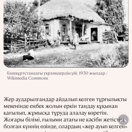
Башқұртстандағы украиндердің үйі. 1930 жылдар /
Wikimedia Commons
Жер аударылғандар айдалып келген тұрғылықты
мекенінде еңбек жолын еркін таңдау құқынан
қағылып, жұмысқа тұруда алалау көретін.
Жоғары білімі, ғылыми атағы не кәсіби жетістігі
болған күннің өзінде, олардың «жер ауып келген»