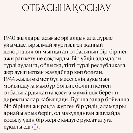
ОТБАСЫНА ҚОСЫЛУ
1940 жылдары асығыс әрі алдын ала дұрыс
ұйымдастырылмай жүргізілген жаппай
депортация он мыңдаған отбасының бір-бірінен
ажырап кетуіне соқтырды. Бір үйдің адамдары
түрлі ауданға, облысқа, тіпті түрлі республикаға
жер ауып кеткен жағдайлар көп болған.
1944 жылы өкімет бұл мәселенің ауқымын
мойындауға мәжбүр болып, бөлініп кеткен
отбасыларды қайта қосуға мүмкіндік беретін
директивалар қабылдады. Бұл шаралар бойынша
бір бірінен жырақта жүрген бір үйдің адамдары
арнайы арыз беріп, ол мақұлданған жағдайда
қосылу үшін бір жерге көшуге рұқсат алуға
құқылы еді
.
i