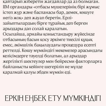
қайтарып жіберетін жағдайлар да аз болмаған.
ІІМ органдары «отбасы мүшелерінің бірі жұмыс
істеп жүр және баспанасы бар, демек, көшуге
негіз жоқ» деп жауап беретін. Ерлі-
зайыптылардың бірге тұрайық деп берген
арыздары дәл солай қаралатын.
Осылайша, арнайы қоныстандыру жүйесінде
отбасының басын қосу әркімге тиесілі құқық
емес, әкімшілік бақылаудағы процедура есепті
реттелді. Көшу мүмкіндігі мекемелер арасындағы
келісімдерге тәуелді болатын, ал арыздар
жергілікті шектеулер мен бейресми факторларға
байланысты кейінге шегеріліп не мүлде
қаралмай қалуы әбден мүмкін еді.
ЕРКІН ЕҢБЕК ЕТУ МҮМКІНДІГІ