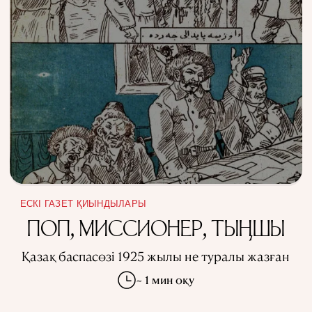
ЕСКІ ГАЗЕТ ҚИЫНДЫЛАРЫ
ПОП, МИССИОНЕР, ТЫҢШЫ
Қазақ баспасөзі 1925 жылы не туралы жазған
~ 1 мин оқу