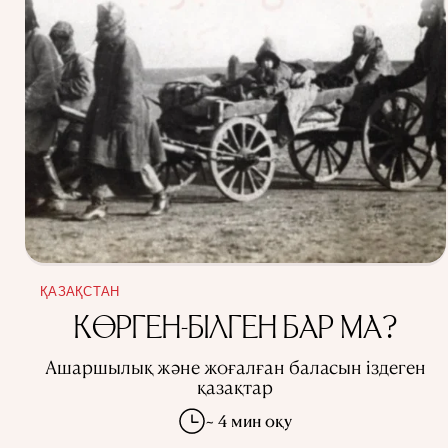
ҚАЗАҚСТАН
КӨРГЕН-БІЛГЕН БАР МА?
Ашаршылық және жоғалған баласын іздеген
қазақтар
~ 4 мин оқу