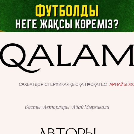
СҰХБАТ
ДӘРІСТЕР
ХИКАЯ
ҚЫСҚА-НҰСҚА
ТЕСТ
АРНАЙЫ Ж
Басты
Авторлары
Абай Мырзағали