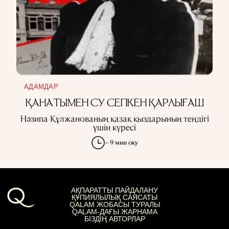
АДАМДАР
ҚАНАТЫМЕН СУ СЕПКЕН ҚАРЛЫҒАШ
Нәзипа Құлжанованың қазақ қыздарының теңдігі
үшін күресі
~ 9 мин оқу
АҚПАРАТТЫ ПАЙДАЛАНУ
ҚҰПИЯЛЫЛЫҚ САЯСАТЫ
QALAM ЖОБАСЫ ТУРАЛЫ
QALAM-ДАҒЫ ЖАРНАМА
БІЗДІҢ АВТОРЛАР