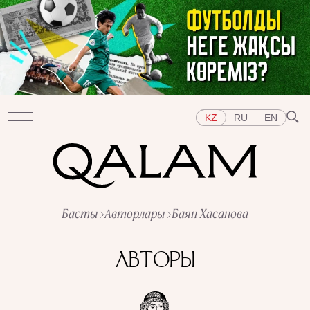
KZ
RU
EN
Бөлімдер
Басты
Авторлары
Баян Хасанова
СҰХБАТ
ДӘРІСТЕР
ХИКАЯ
ҚЫСҚА-НҰСҚА
ТЕСТ
АРНАЙЫ ЖОБАЛАР
АВТОРЫ
Тақырыптар
ШЫҒЫС
БАТЫС
ОРТАЛЫҚ АЗИЯ
ҚАЗАҚСТАН
АДАМДАР
ӨНЕР
ТАРИХ ДӘМІ
ҚАЛАЛАР