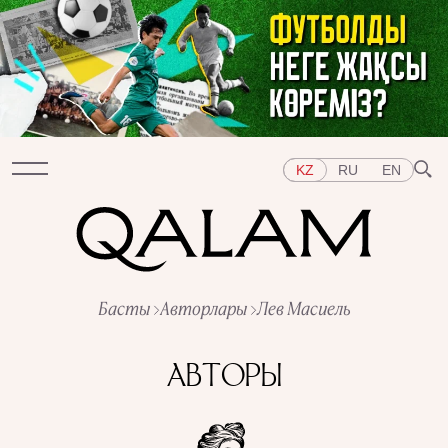
KZ
RU
EN
Бөлімдер
Басты
Авторлары
Лев Масиель
СҰХБАТ
ДӘРІСТЕР
ХИКАЯ
ҚЫСҚА-НҰСҚА
ТЕСТ
АРНАЙЫ ЖОБАЛАР
АВТОРЫ
Тақырыптар
ШЫҒЫС
БАТЫС
ОРТАЛЫҚ АЗИЯ
ҚАЗАҚСТАН
АДАМДАР
ӨНЕР
ТАРИХ ДӘМІ
ҚАЛАЛАР