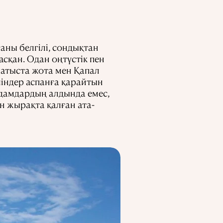
аны белгілі, сондықтан
асқан. Одан оңтүстік пен
атыста жота мен Қапал
шіндер аспанға қарайтын
адамдардың алдында емес,
ен жырақта қалған ата-