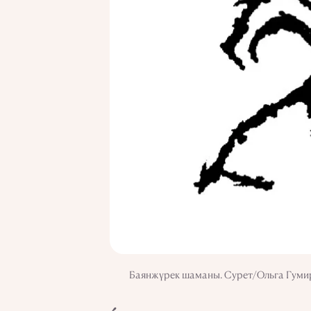
Баянжүрек шаманы. Сурет/Ольга Гуми