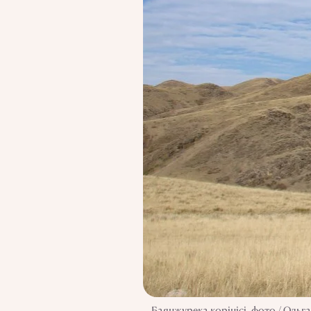
Баянжүрека көрінісі, фото / Ольг