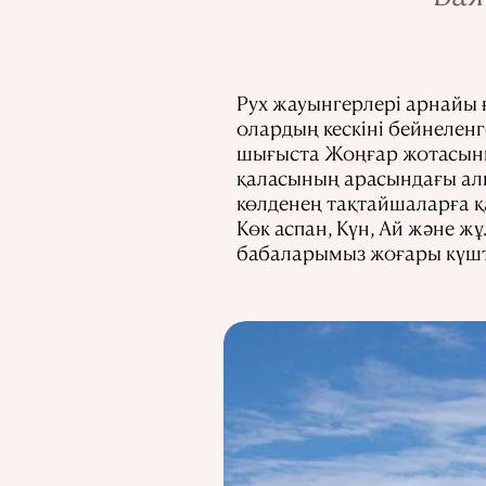
Рух жауынгерлері арнайы 
олардың кескіні бейнеленг
шығыста Жоңғар жотасыны
қаласының арасындағы алы
көлденең тақтайшаларға қ
Көк аспан, Күн, Ай және ж
бабаларымыз жоғары күшт