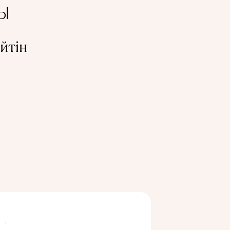
РЫ
йтін