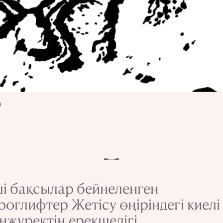
а
і бақсылар бейнеленген
роглифтер Жетісу өңіріндегі киелі
нжүректің ерекшелігі.