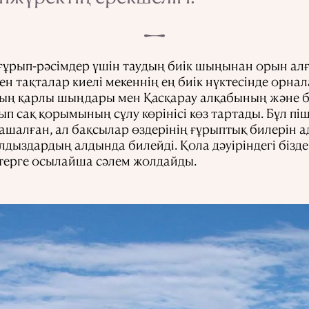
ғұрып-рәсімдер үшін таудың биік шыңынан орын алғ
ен тақталар киелі мекеннің ең биік нүктесінде орнал
ң қарлы шыңдары мен Қасқарау алқабының және б
п сақ қорымының сұлу көрінісі көз тартады. Бұл пі
ашалған, ал бақсылар өздерінің ғұрыптық билерін 
ұлдыздардың алдында билейді. Қола дәуіріндегі бізд
ерге осылайша сәлем жолдайды.