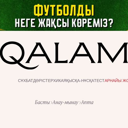
СҰХБАТ
ДӘРІСТЕР
ХИКАЯ
ҚЫСҚА-НҰСҚА
ТЕСТ
АРНАЙЫ Ж
Басты
Анау-мынау
Апта