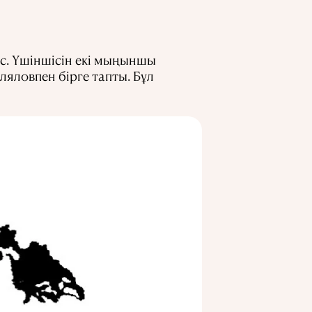
мес. Үшіншісін екі мыңыншы
яловпен бірге тапты. Бұл