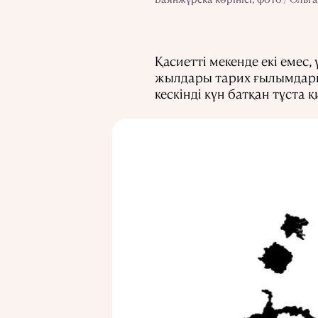
Қасиетті мекенде екі емес,
жылдары тарих ғылымдарын
кескінді күн батқан тұста