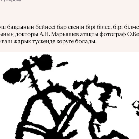
 үш бақсының бейнесі бар екенін бірі білсе, бірі біл
ың докторы А.Н. Марьяшев атақты фотограф О.Бел
 қиғаш жарық түскенде көруге болады.