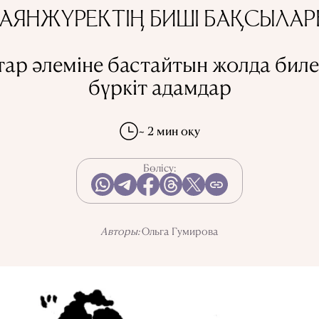
АЯНЖҮРЕКТІҢ БИШІ БАҚСЫЛА
тар әлеміне бастайтын жолда биле
бүркіт адамдар
~ 2 мин оқу
Бөлісу:
Авторы:
Ольга Гумирова