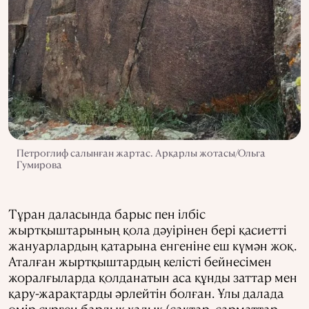
Петроглиф салынған жартас. Арқарлы жотасы/Ольга
Гумирова
Тұран даласында барыс пен ілбіс
жыртқыштарының қола дәуірінен бері қасиетті
жануарлардың қатарына енгеніне еш күмән жоқ.
Аталған жыртқыштардың келісті бейнесімен
жоралғыларда қолданатын аса құнды заттар мен
қару-жарақтарды әрлейтін болған. Ұлы далада
өмір сүрген барлық халық (сақтар, сарматтар