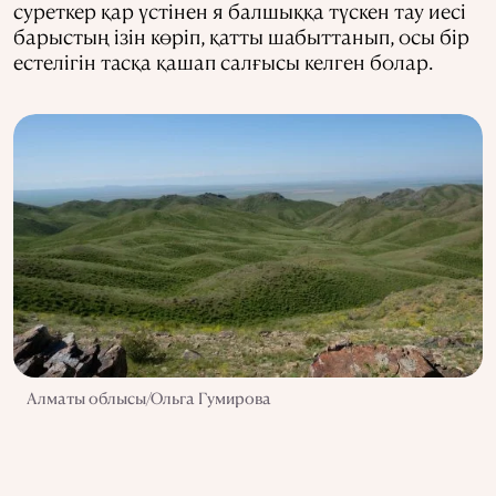
суреткер қар үстінен я балшыққа түскен тау иесі
барыстың ізін көріп, қатты шабыттанып, осы бір
естелігін тасқа қашап салғысы келген болар.
Алматы облысы/Ольга Гумирова