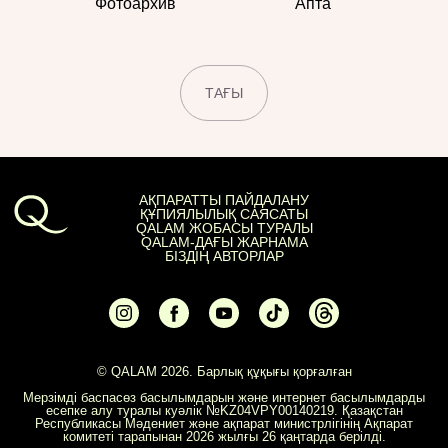
Фотоархив
Апта
ТАҒЫ
АҚПАРАТТЫ ПАЙДАЛАНУ
ҚҰПИЯЛЫЛЫҚ САЯСАТЫ
QALAM ЖОБАСЫ ТУРАЛЫ
QALAM-ДАҒЫ ЖАРНАМА
БІЗДІҢ АВТОРЛАР
© QALAM 2026. Барлық құқығы қорғалған
Мерзімді баспасөз басылымдарын және интернет басылымдарды
есепке алу туралы куәлік №KZ04VPY00140219. Қазақстан
Республикасы Мәдениет және ақпарат министрлігінің Ақпарат
комитеті тарапынан 2026 жылғы 26 қаңтарда берілді.