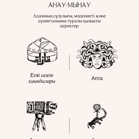
АНАУ-МЫНАУ
Адамның сұлулығы, мәдениеті және
дүниетанымы туралы қызықты
деректер
газет
Ескі
Апта
қиындылары