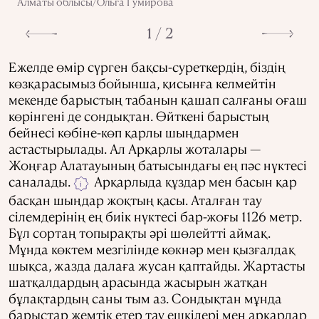
Алматы облысы/Ольга Гумирова
1 / 2
Ежелде өмір сүрген бақсы-суреткердің, біздің
көзқарасымыз бойынша, қисынға келмейтін
мекенде барыстың табанын қашап салғаны оғаш
көрінгені де сондықтан. Өйткені барыстың
бейнесі көбіне-көп қарлы шыңдармен
астастырылады. Ал Арқарлы жоталары —
Жоңғар Алатауының батысындағы ең пәс нүктесі
саналады.
Арқарлыда құздар мен басын қар
i
басқан шыңдар жоқтың қасы. Аталған тау
сілемдерінің ең биік нүктесі бар-жоғы 1126 метр.
Бұл сортаң топырақты әрі шөлейтті аймақ.
Мұнда көктем мезгілінде көкнәр мен қызғалдақ
шықса, жазда далаға жусан қаптайды. Жартасты
шатқалдардың арасында жасырын жатқан
бұлақтардың саны тым аз. Сондықтан мұнда
барыстар жемтік етер тау ешкілері мен арқарлар