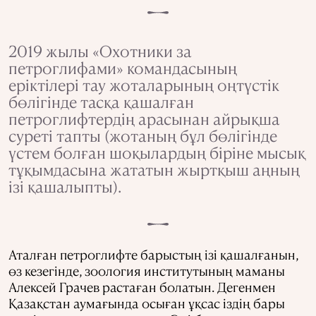
2019 жылы «Охотники за
петроглифами» командасының
еріктілері тау жоталарының оңтүстік
бөлігінде тасқа қашалған
петроглифтердің арасынан айрықша
суреті тапты (жотаның бұл бөлігінде
үстем болған шоқылардың біріне мысық
тұқымдасына жататын жыртқыш аңның
ізі қашалыпты).
Аталған петроглифте барыстың ізі қашалғанын,
өз кезегінде, зоология институтының маманы
Алексей Грачев растаған болатын. Дегенмен
Қазақстан аумағында осыған ұқсас іздің бары