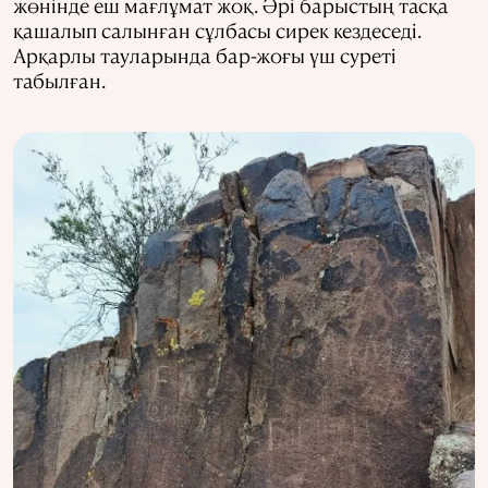
жөнінде еш мағлұмат жоқ. Әрі барыстың тасқа
қашалып салынған сұлбасы сирек кездеседі.
Арқарлы тауларында бар-жоғы үш суреті
табылған.