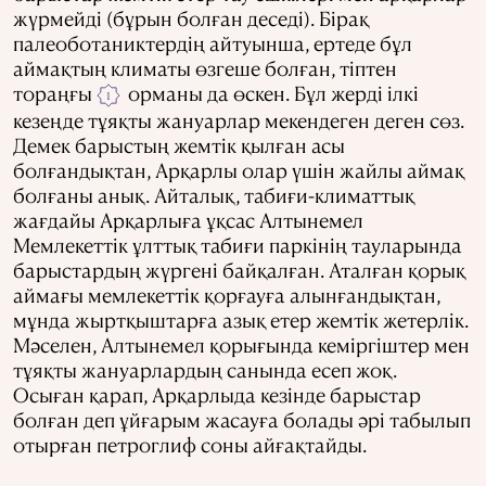
жүрмейді (бұрын болған деседі). Бірақ
палеоботаниктердің айтуынша, ертеде бұл
аймақтың климаты өзгеше болған, тіптен
тораңғы
орманы да өскен. Бұл жерді ілкі
1
кезеңде тұяқты жануарлар мекендеген деген сөз.
Демек барыстың жемтік қылған асы
болғандықтан, Арқарлы олар үшін жайлы аймақ
болғаны анық. Айталық, табиғи-климаттық
жағдайы Арқарлыға ұқсас Алтынемел
Мемлекеттік ұлттық табиғи паркінің тауларында
барыстардың жүргені байқалған. Аталған қорық
аймағы мемлекеттік қорғауға алынғандықтан,
мұнда жыртқыштарға азық етер жемтік жетерлік.
Мәселен, Алтынемел қорығында кеміргіштер мен
тұяқты жануарлардың санында есеп жоқ.
Осыған қарап, Арқарлыда кезінде барыстар
болған деп ұйғарым жасауға болады әрі табылып
отырған петроглиф соны айғақтайды.