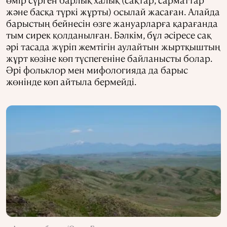
және басқа түркі жұрты) осылай жасаған. Алайда
барыстың бейнесін өзге жануарларға қарағанда
тым сирек қолданылған. Бәлкім, бұл әсіреcе сақ
әрі тасада жүріп жемтігін аулайтын жыртқыштың
жұрт көзіне көп түспегеніне байланысты болар.
Әрі фольклор мен мифологияда да барыс
жөнінде көп айтыла бермейді.