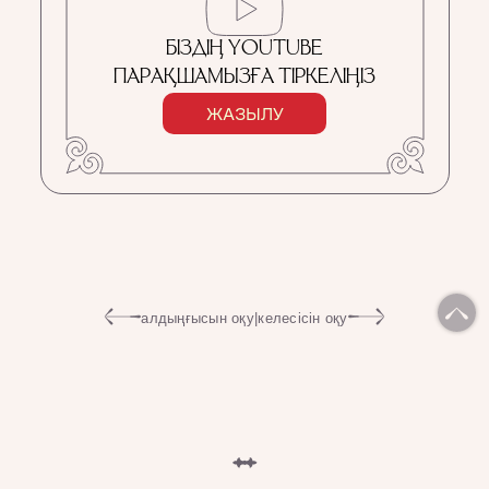
БІЗДІҢ YOUTUBE
ПАРАҚШАМЫЗҒА ТІРКЕЛІҢІЗ
ЖАЗЫЛУ
алдыңғысын оқу
|
келесісін оқу