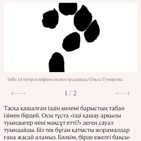
Ілбіс ізі петроглифінің иллюстрациясы/Ольга Гумирова
1 / 2
Тасқа қашалған іздің көлемі барыстың табан
ізімен бірдей. Осы тұста «ізді қашау арқылы
туындыгер нені мақсұт етті?» деген сауал
туындайды. Біз тек бұған қатысты жорамалдар
ғана жасай аламыз. Бәлкім, бірде ежелгі бақсы-