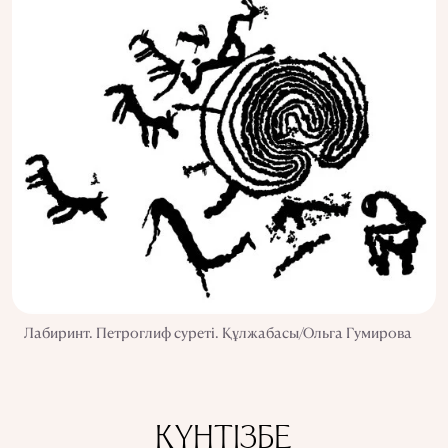
Лабиринт. Петроглиф суреті. Құлжабасы/Ольга Гумирова
КҮНТІЗБЕ