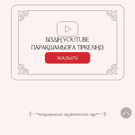
БІЗДІҢ YOUTUBE
ПАРАҚШАМЫЗҒА ТІРКЕЛІҢІЗ
ЖАЗЫЛУ
алдыңғысын оқу
|
келесісін оқу