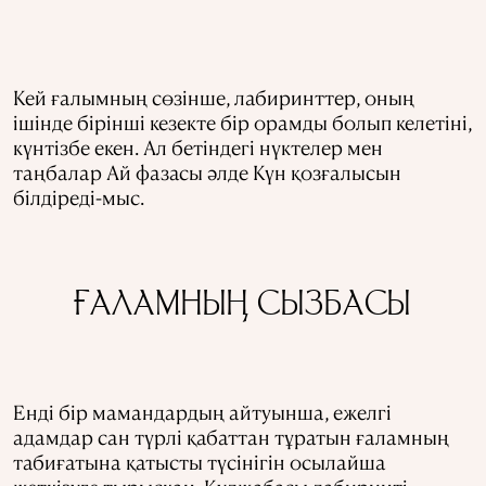
Кей ғалымның сөзінше, лабиринттер, оның
ішінде бірінші кезекте бір орамды болып келетіні,
күнтізбе екен. Ал бетіндегі нүктелер мен
таңбалар Ай фазасы әлде Күн қозғалысын
білдіреді-мыс.
ҒАЛАМНЫҢ СЫЗБАСЫ
Енді бір мамандардың айтуынша, ежелгі
адамдар сан түрлі қабаттан тұратын ғаламның
табиғатына қатысты түсінігін осылайша