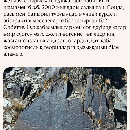
жеткізуге тырысқан. Құлжабасы лабиринті
шамамен б.з.б. 2000 жылдары салынған. Сонда,
расымен, байырғы тұрғындар мұндай күрделі
абстрактілі мәселелерге бас қатырған ба?
Әлбетте. Құлжабасылықтармен сол дәуірде қатар
өмір сүрген өзге ежелгі өркениет өкілдерінің
жазған-сызғанына қарап, олардың қат-қабат
космологиялық теорияларға қызыққанын біле
аламыз.