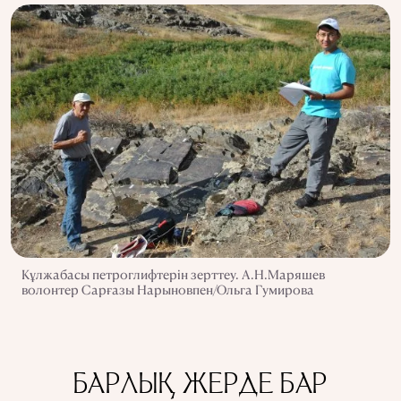
Кұлжабасы петроглифтерін зерттеу. А.Н.Маряшев
волонтер Сарғазы Нарыновпен/Ольга Гумирова
БАРЛЫҚ ЖЕРДЕ БАР