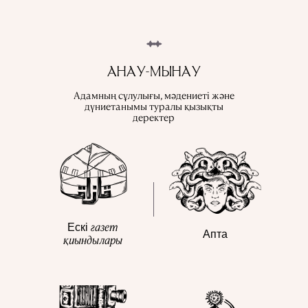
АНАУ-МЫНАУ
Адамның сұлулығы, мәдениеті және
дүниетанымы туралы қызықты
деректер
газет
Ескі
Апта
қиындылары