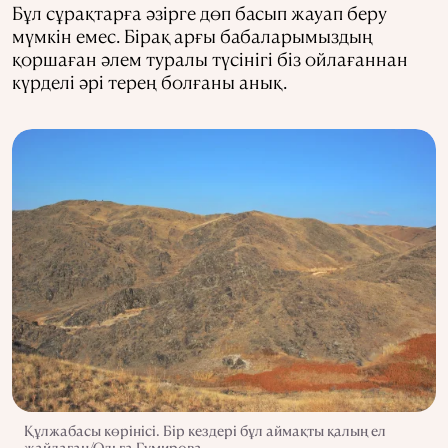
Бұл сұрақтарға әзірге дөп басып жауап беру
мүмкін емес. Бірақ арғы бабаларымыздың
қоршаған әлем туралы түсінігі біз ойлағаннан
күрделі әрі терең болғаны анық.
Құлжабасы көрінісі. Бір кездері бұл аймақты қалың ел
жайлаған/Ольга Гумирова