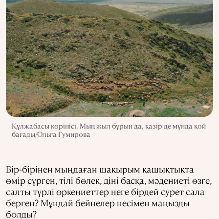
Құлжабасы көрінісі. Мың жыл бұрын да, қазір де мұнда қой
бағады/Ольга Гумирова
Бір-бірінен мыңдаған шақырым қашықтықта
өмір сүрген, тілі бөлек, діні басқа, мәдениеті өзге,
салты түрлі өркениеттер неге бірдей сурет сала
берген? Мұндай бейнелер несімен маңызды
болды?