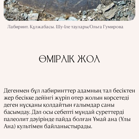
Лабиринт. Құлжабасы. Шу-Іле таулары/Ольга Гумирова
ӨМІРЛІК ЖОЛ
Дегенмен бұл лабиринттер адамның тал бесіктен
жер бесікке дейінгі жүріп өтер жолын көрсетеді
деген нұсқаны қолдайтын ғалымдар саны
басымдау. Дәл осы себепті мұндай суреттерді
палеолит дәуірінде пайда болған Ұмай ана (Ұлы
Ана) культімен байланыстырады.