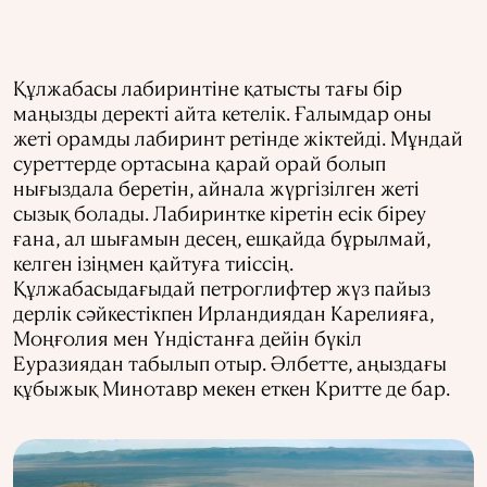
Құлжабасы лабиринтіне қатысты тағы бір
маңызды деректі айта кетелік. Ғалымдар оны
жеті орамды лабиринт ретінде жіктейді. Мұндай
суреттерде ортасына қарай орай болып
нығыздала беретін, айнала жүргізілген жеті
сызық болады. Лабиринтке кіретін есік біреу
ғана, ал шығамын десең, ешқайда бұрылмай,
келген ізіңмен қайтуға тиіссің.
Құлжабасыдағыдай петроглифтер жүз пайыз
дерлік сәйкестікпен Ирландиядан Карелияға,
Моңғолия мен Үндістанға дейін бүкіл
Еуразиядан табылып отыр. Әлбетте, аңыздағы
құбыжық Минотавр мекен еткен Критте де бар.