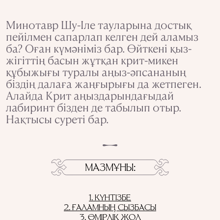
Минотавр Шу-Іле тауларына достық
пейілмен сапарлап келген дей аламыз
ба? Оған күмәніміз бар. Өйткені қыз-
жігіттің басын жұтқан крит-микен
құбыжығы туралы аңыз-әпсананың
біздің далаға жаңғырығы да жетпеген.
Алайда Крит аңыздарындағыдай
лабиринт бізден де табылып отыр.
Нақтысы суреті бар.
МАЗМҰНЫ
1. КҮНТІЗБЕ
2. ҒАЛАМНЫҢ СЫЗБАСЫ
3. ӨМІРЛІК ЖОЛ