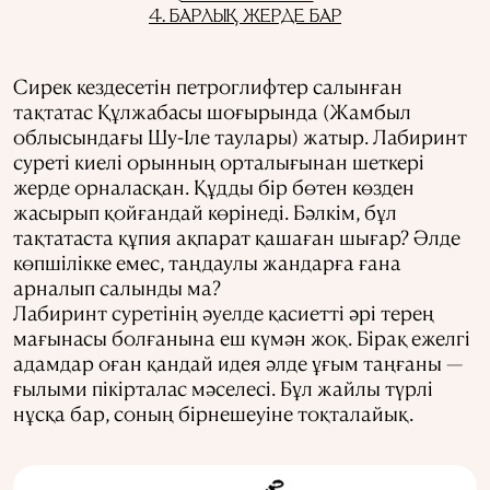
4. БАРЛЫҚ ЖЕРДЕ БАР
Сирек кездесетін петроглифтер салынған
тақтатас Құлжабасы шоғырында (Жамбыл
облысындағы Шу-Іле таулары) жатыр. Лабиринт
суреті киелі орынның орталығынан шеткері
жерде орналасқан. Құдды бір бөтен көзден
жасырып қойғандай көрінеді. Бәлкім, бұл
тақтатаста құпия ақпарат қашаған шығар? Әлде
көпшілікке емес, таңдаулы жандарға ғана
арналып салынды ма?
Лабиринт суретінің әуелде қасиетті әрі терең
мағынасы болғанына еш күмән жоқ. Бірақ ежелгі
адамдар оған қандай идея әлде ұғым таңғаны —
ғылыми пікірталас мәселесі. Бұл жайлы түрлі
нұсқа бар, соның бірнешеуіне тоқталайық.