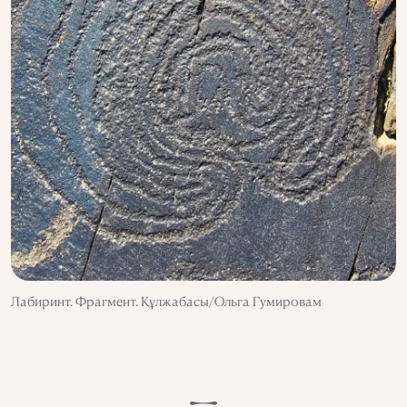
Лабиринт. Фрагмент. Құлжабасы/Ольга Гумировам