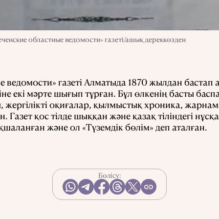
ченские областные ведомости» газеті/ашық дереккөзден
 ведомости» газеті Алматыда 1870 жылдан бастап а
е екі мәрте шығып тұрған. Бұл өлкенің басты баспа
, жергілікті оқиғалар, қылмыстық хроника, жарна
. Газет қос тілде шыққан және қазақ тіліндегі нұс
қшаланған және ол «Түземдік бөлім» деп аталған.
Бөлісу: