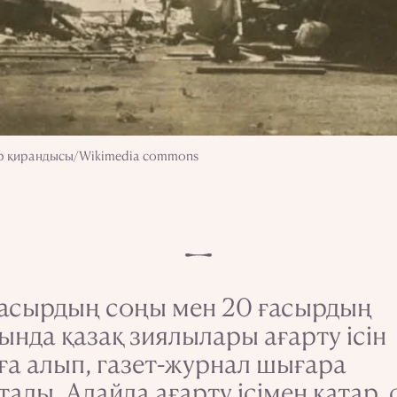
бор қирандысы/Wikimedia commons
ғасырдың соңы мен 20 ғасырдың
ында қазақ зиялылары ағарту ісін
ға алып, газет-журнал шығара
тады. Алайда ағарту ісімен қатар, 