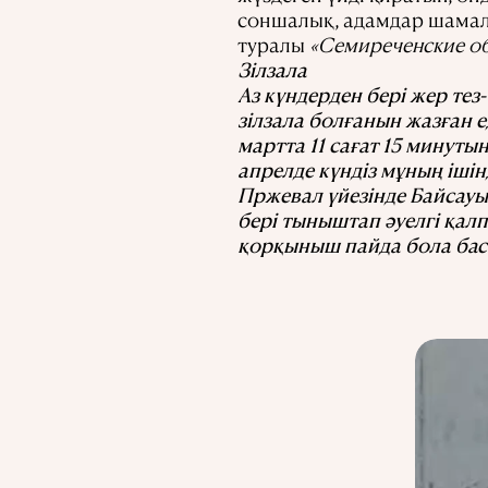
соншалық, адамдар шамалы
туралы
«Семиреченские об
Зілзала
Аз күндерден бері жер тез
зілзала болғанын жазған ед
мартта 11 сағат 15 минутын
апрелде күндіз мұның ішін
Пржевал үйезiнде Байсауыр
бері тыныштап әуелгі қалп
қорқыныш пайда бола бас