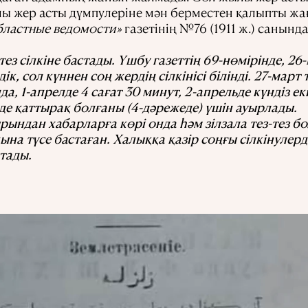
 жер асты дүмпулеріне мән берместен қалыпты жағ
ластные ведомости»
газетінің №76 (1911 ж.) санынд
-тез сілкіне бастады. Үшбу газеттің 69-нөмірінде, 2
ік, сол күннен соң жердің сілкінісі білінді. 27-март
да, 1-апрелде 4 сағат 30 минут, 2-апрельде күндіз ек
де қаттырақ болғаны (4-дәрежеде) үшін ауырлады.
ындан хабарларға көрі онда һәм зілзала тез-тез бо
ына түсе бастаған. Халыққа қазір соңғы сілкінулерд
тады.