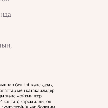
ында
нын,
рыннан белгілі және қазақ
ғы апаттар мен катаклизмдер
ды және жойқын жер
(4 қаңтар) қарсы алды, ол
 дүмпулерінің көп болғаны