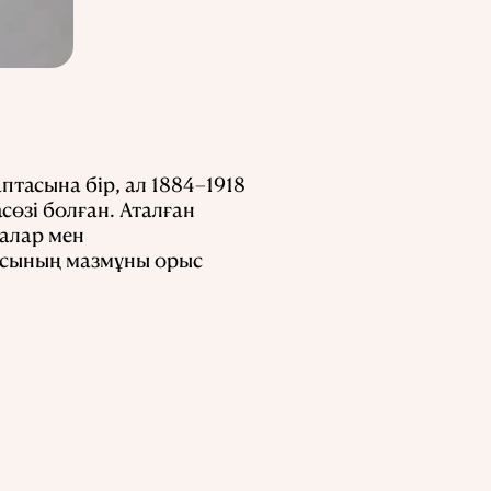
птасына бір, ал 1884–1918
сөзі болған. Аталған
малар мен
қасының мазмұны орыс