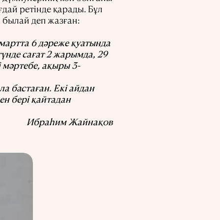
дай ретінде қарады. Бұл
а былай деп жазған:
6-мартта 6 дәреже қуатында
 түнде сағат 2 жарымда, 29
і мәртебе, ақыры 3-
ла бастаған. Екі айдан
ен бері қайтадан
Ибраһим Жайнақов