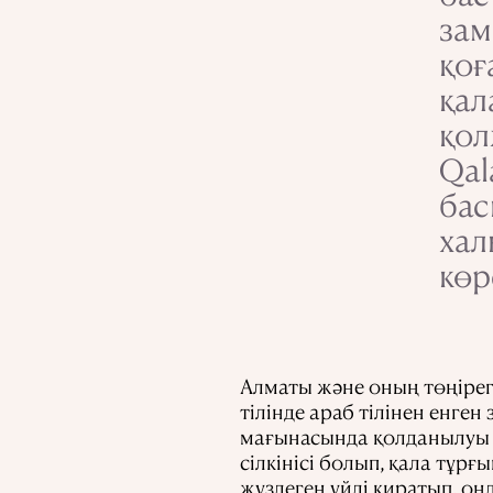
зам
қоғ
қал
қол
Qal
бас
хал
көр
Алматы және оның төңірегі
тілінде араб тілінен енген 
мағынасында қолданылуы 
сілкінісі болып, қала тұрғ
жүздеген үйді қиратып, о