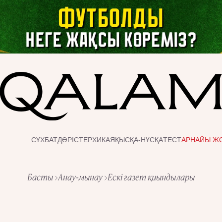
СҰХБАТ
ДӘРІСТЕР
ХИКАЯ
ҚЫСҚА-НҰСҚА
ТЕСТ
АРНАЙЫ Ж
Басты
Анау-мынау
Ескі газет қиындылары