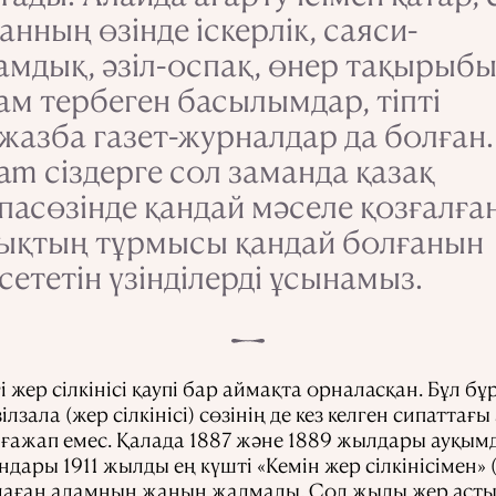
анның өзінде іскерлік, саяси-
амдық, әзіл-оспақ, өнер тақырыб
ам тербеген басылымдар, тіпті
жазба газет-журналдар да болған.
am сіздерге сол заманда қазақ
пасөзінде қандай мәселе қозғалға
ықтың тұрмысы қандай болғанын
сететін үзінділерді ұсынамыз.
 жер сілкінісі қаупі бар аймақта орналасқан. Бұл бұ
зілзала (жер сілкінісі) сөзінің де кез келген сипатта
ғажап емес. Қалада 1887 және 1889 жылдары ауқым
ындары 1911 жылды ең күшті «Кемін жер сілкінісімен» 
ндаған адамның жанын жалмады. Сол жылы жер асты