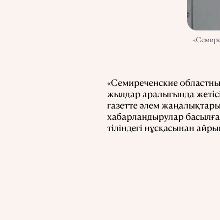
«Семире
«Семиреченские областные
жылдар аралығында жетісін
газетте әлем жаңалықтары
хабарландырулар басылған
тіліндегі нұсқасынан айры