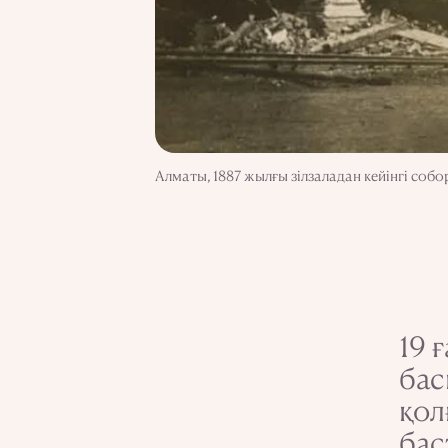
Алматы, 1887 жылғы зілзаладан кейінгі со
19 
бас
қол
бас