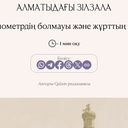
АЛМАТЫДАҒЫ ЗІЛЗАЛА
ометрдің болмауы және жұрттың
~ 1 мин оқу
Бөлісу:
Авторы:
Qalam редакциясы