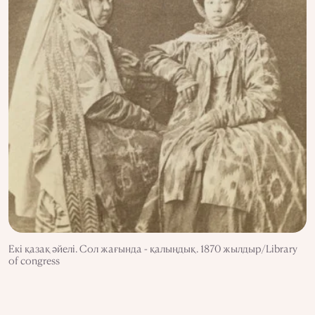
Екі қазақ әйелі. Сол жағында - қалыңдық. 1870 жылдыр/Library
of congress