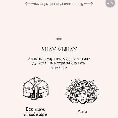
алдыңғысын оқу
|
келесісін оқу
АНАУ-МЫНАУ
Адамның сұлулығы, мәдениеті және
дүниетанымы туралы қызықты
деректер
газет
Ескі
Апта
қиындылары