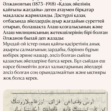
Әлжановтың (1873–1918) «Қазақ әйелінің
қайғылы жағдайы» деген атаумен бірқатар
мақаласы жарияланды. Дәстүрлі қазақ
отбасында әйелдердің ауыр жағдайын суреттей
отырып, болашақта Алаш қозғалысының және
Алаш милициясының жетекшілерінің бірі болған
Әлжанов былай деп жазады:
Мұндай ой істер оның қайғы-қасіретінің анық
ақырғы салмағының зардабы, бәрінен бұрын
көбірек әрине нашар, әлсіз болған сыйлы
қазақтың әйелдеріне батса керек. Бұл сыйдан еш
нәрсе білмейтін доғал халықтарының әйелдері
әлсіз болған соң орындалмайтын және ықтияры
жоқ болса керек.