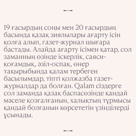
19 ғасырдың соңы мен 20 ғасырдың
басында қазақ зиялылары ағарту ісін
қолға алып, газет-журнал шығара
бастады. Алайда ағарту ісімен қатар, сол
заманның өзінде іскерлік, саяси-
қоғамдық, әзіл-оспақ, өнер
тақырыбында қалам тербеген
басылымдар, тіпті қолжазба газет-
журналдар да болған. Qalam сіздерге
сол заманда қазақ баспасөзінде қандай
мәселе қозғалғанын, халықтың тұрмысы
қандай болғанын көрсететін үзінділерді
ұсынады.