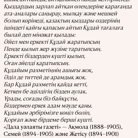
Қыздардың зарлап айтқан өлеңдеріне қарағанда
ата-аналары саңырау, мылқау және мешкей
болып көрінеді, қазақтың қыздары өздерінің
ішіндегі қайғы қапасын айтып Құдай тағалаға
былай деп мінәжат қылады:
Әйел мен еркекті Құдай жаратыпсың
Пенде қылып жер жүзіне таратыпсың.
Еркекті біздерден күшті қылып,
Оған әйелді қаратыпсың.
Құдайым рахметіңнің ашығы жоқ,
Әділ де титтей де арамдық жоқ.
Бар Құдай рахметің қайда кетті,
Кеткен бе әділдігің бізден аулақ.
Ұрады, соғады біз байқұсты,
Біздермен еркек адам мәуде қаны.
Құдайым әрбірімізге көңіл бөліп,
Қорғап және бірдеме берші күшті.
«Дала уәлаяты газеті» — Ақмола (1888–1905),
Семей (1894–1905) және Жетісу (1894–1901)