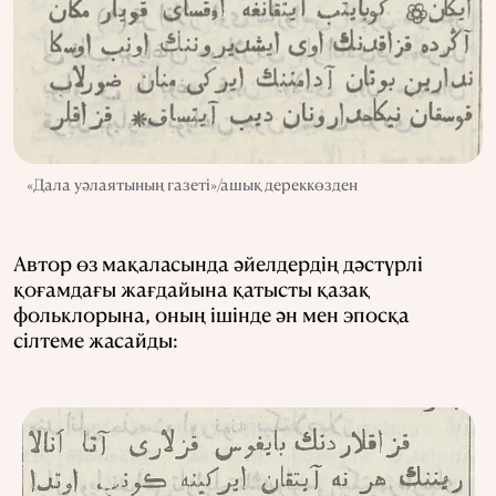
«Дала уәлаятының газеті»/ашық дереккөзден
Автор өз мақаласында әйелдердің дәстүрлі
қоғамдағы жағдайына қатысты қазақ
фольклорына, оның ішінде ән мен эпосқа
сілтеме жасайды: