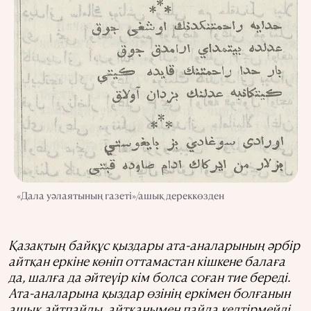
«Дала уәлаятының газеті»/ашық дереккөзден
Қазақтың байқұс қыздары ата-аналарының әрбір
айтқан еркіне көніп оттамастан кішкене балаға
да, шалға да әйтеүір кім болса соған тие береді.
Ата-аналарына қыздар өзінің еркімен болғанын
ашық айтпайды, айтқанымен пайда келтірмейді.