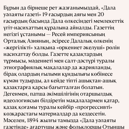
Бұрын да бірнеше рет жазғанымыздай, «Дала
уәлаяты газеті» 19 ғасырдың аяғы мен 20
ғасырдың басында Дала өлкесіндегі мемлекеттік
үгіт-насихаттың құралына айналды. Газеттің
негізгі ұстанымы — Ресей империясының
Орталық Азияның, әсіресе Далалық өлкенің
«жергілікті» халқына «өркениет әкелуші» рөлін
насихаттау болды. Газетте қазақтардың
тұрмысы, мәдениеті мен салт-дәстүрі туралы
этнографиялық мақалалар да жарияланды,
бірақ олардың ғылыми құндылығы көбінесе
күмән тудырды, ал кейде тіпті ашықтан-ашық
қазақтарға қарсы бағытталған болатын.
Дегенмен, патша әкімшілігінің отаршылдық
идеологиясын білдіретін мақалалармен қатар,
қазақ қоғамы туралы кейбір «прогрессивті»
көзқарастағы материалдар да кездесетін.
Мәселен, 1894 жылғы тамызда «Дала уәлаяты
газетінде» ағартушы және фольклоршы Отыншы