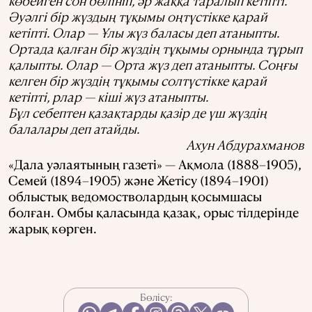
көбейген сон бөлініп, әр жаққа таралып кетіпті.
Әуәлгі бір жүздың тұқымы оңтүстікке қарай
кетіпті. Олар — Ұлы жүз баласы деп атаныпты.
Ортада қалған бір жүздің тұқымы орнында тұрып
қалыпты. Олар — Орта жүз деп атаныпты. Соңғы
келген бір жүздің тұқымы солтүстікке қарай
кетіпті, рлар — кіші жүз атаныпты.
Бұл себептен қазақтарды қазір де үш жүздің
балалары деп атайды.
Ахун Абдурахманов
«Дала уәлаятының газеті» — Ақмола (1888–1905),
Семей (1894–1905) және Жетісу (1894–1901)
облыстық ведомостволардың қосымшасы
болған. Омбы қаласында қазақ, орыс тілдерінде
жарық көрген.
Бөлісу: