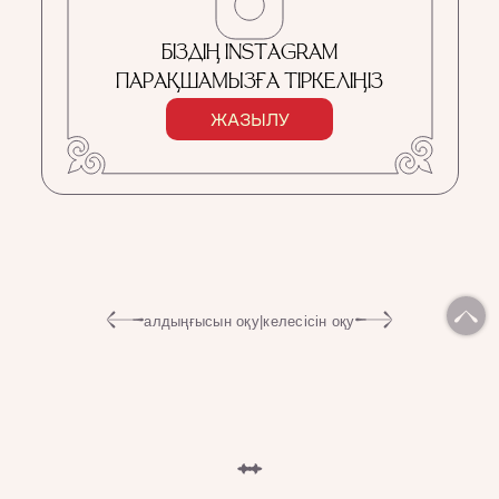
БІЗДІҢ INSTAGRAM
ПАРАҚШАМЫЗҒА ТІРКЕЛІҢІЗ
ЖАЗЫЛУ
алдыңғысын оқу
|
келесісін оқу