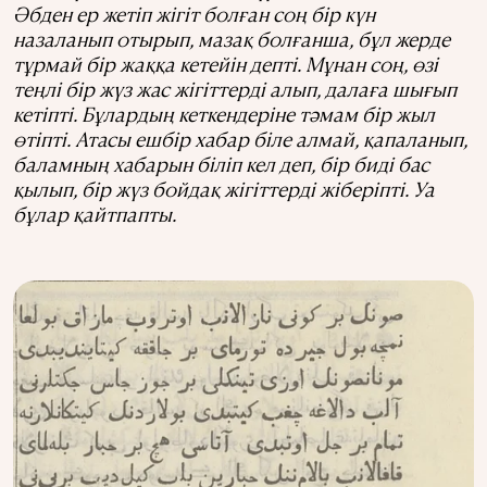
Әбден ер жетіп жігіт болған соң бір күн
назаланып отырып, мазақ болғанша, бұл жерде
тұрмай бір жаққа кетейін депті. Мұнан соң, өзі
теңлі бір жүз жас жігіттерді алып, далаға шығып
кетіпті. Бұлардың кеткендеріне тәмам бір жыл
өтіпті. Атасы ешбір хабар біле алмай, қапаланып,
баламның хабарын біліп кел деп, бір биді бас
қылып, бір жүз бойдақ жігіттерді жіберіпті. Уа
бұлар қайтпапты.