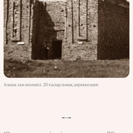
Алаша хан кесенесі. 20 ғасыр/ашық дереккөзден