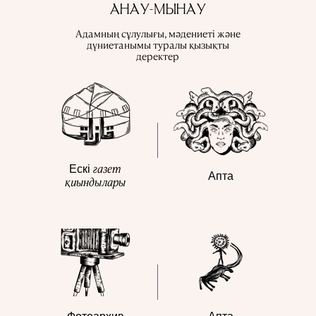
АНАУ-МЫНАУ
Адамның сұлулығы, мәдениеті және
дүниетанымы туралы қызықты
деректер
газет
Ескі
Апта
қиындылары