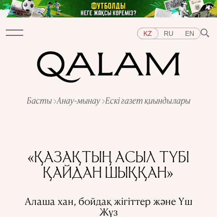
KZ
RU
EN
Бөлімдер
Басты
Анау-мынау
Ескі газет қиындылары
СҰХБАТ
ДӘРІСТЕР
ХИКАЯ
ҚЫСҚА-НҰСҚА
ТЕСТ
АРНАЙЫ ЖОБАЛАР
Тақырыптар
ШЫҒЫС
БАТЫС
ОРТАЛЫҚ АЗИЯ
ҚАЗАҚСТАН
«ҚАЗАҚТЫҢ АСЫЛ ТҮБІ
АДАМДАР
ӨНЕР
ТАРИХ ДӘМІ
ҚАЛАЛАР
ҚАЙДАН ШЫҚҚАН»
КСРО-ДАҒЫ ҚУҒЫН-СҮРГІН
ЭЛЕМЕНТТЕР
ҒЫЛЫМ ТАРИХЫ
МАМАНДЫҚТАР
Алаша хан, бойдақ жiгiттер және Үш
Жүз