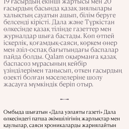
19 ғасырдың екінші жартысы мен 20
ғасырдың басында қазақ зиялылары
халықтың сауатын ашып, білім беруге
белсенді кірісті. Дала және Түркістан
өлкесінде қазақ тілінде газеттер мен
журналдар шыға бастады. Көп өтпей
іскерлік, қоғамдық-саяси, көркем өнер
мен әзіл-оспақ бағытындағы баспалар
пайда болды. Qalam оқырманға қазақ
баспасөз мұрасының кейбір
үзінділерімен танысып, өткен ғасырдың
өзекті болған мәселелеріне шолу
жасауға мүмкіндік беріп отыр.
Омбыда шығатын «Дала уәлаяты газеті» Дала
өлкесіндегі патша әкімшілігінің жарлықтар мен
қаулылар, саяси хроникаларды жариялайтын