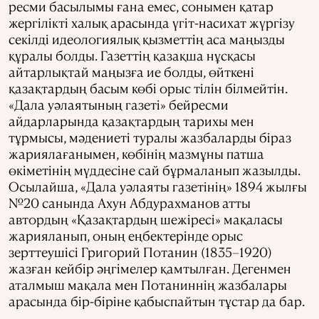
ресми басылымы ғана емес, сонымен қатар
жергілікті халық арасында үгіт-насихат жүргізу
секілді идеологиялық қызметтің аса маңызды
құралы болды. Газеттің қазақша нұсқасы
айтарлықтай маңызға ие болды, өйткені
қазақтардың басым көбі орыс тілін білмейтін.
«Дала уәлаятының газеті» бейресми
айдарларында қазақтардың тарихы мен
тұрмысы, мәдениеті туралы жазбаларды біраз
жариялағанымен, көбінің мазмұны патша
өкіметінің мүддесіне сай бұрмаланып жазылды.
Осылайша, «Дала уәлаяты газетінің» 1894 жылғы
№20 санында Ахун Абдурахманов атты
автордың «Қазақтардың шежіресі» мақаласы
жарияланып, оның еңбектерінде орыс
зерттеушісі Григорий Потанин (1835–1920)
жазған кейбір әңгімелер қамтылған. Дегенмен
аталмыш мақала мен Потаниннің жазбалары
арасында бір-біріне қабыспайтын тұстар да бар.