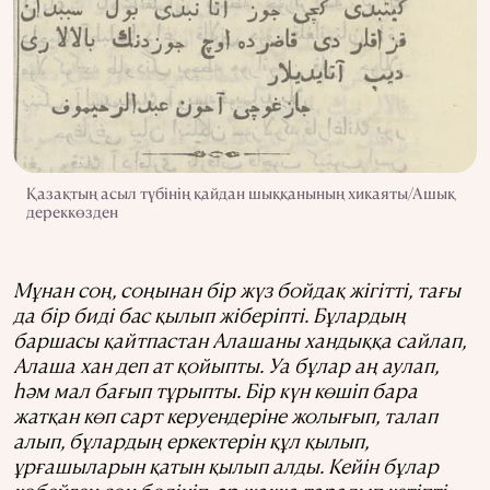
Қазақтың асыл түбінің қайдан шыққанының хикаяты/Ашық
дереккөзден
Мұнан соң, соңынан бір жүз бойдақ жігітті, тағы
да бір биді бас қылып жіберіпті. Бұлардың
баршасы қайтпастан Алашаны хандыққа сайлап,
Алаша хан деп ат қойыпты. Уа бұлар аң аулап,
һәм мал бағып тұрыпты. Бір күн көшіп бара
жатқан көп сарт керуендеріне жолығып, талап
алып, бұлардың еркектерін құл қылып,
ұрғашыларын қатын қылып алды. Кейін бұлар