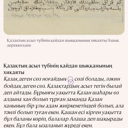
Қазақтың асыл түбінің қайдан шыққанының хикаяты/Ашық
дереккөзден
Қазақтың асыл түбінің қайдан шыққанының
хикаяты
Қазақ деген сөз ноғайдың
сөзі болады, ләкин
i
i
бойдақ деген сөз. Қазақтардың асыл тегін былай
деп айтады. Бұрынғы уақытта Қазан шаһары өз
алдына хан болып тұрған заманда Қазан
ханының бір ұлы адам жиіркенетiндей болып, ала
тәнлі болып туған екен. Қашан есі кірген уақытта
бұл баланы көріп, балалар Алаша деп шақырады
екен. Бұл бала ызаланып жүреді екен.