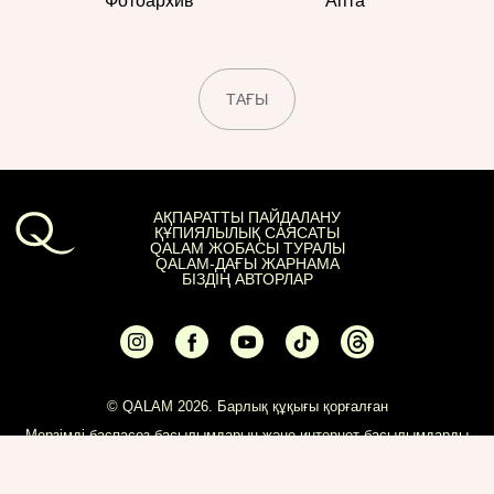
Фотоархив
Апта
ТАҒЫ
АҚПАРАТТЫ ПАЙДАЛАНУ
ҚҰПИЯЛЫЛЫҚ САЯСАТЫ
QALAM ЖОБАСЫ ТУРАЛЫ
QALAM-ДАҒЫ ЖАРНАМА
БІЗДІҢ АВТОРЛАР
© QALAM 2026. Барлық құқығы қорғалған
Мерзімді баспасөз басылымдарын және интернет басылымдарды
есепке алу туралы куәлік №KZ04VPY00140219. Қазақстан
Республикасы Мәдениет және ақпарат министрлігінің Ақпарат
комитеті тарапынан 2026 жылғы 26 қаңтарда берілді.