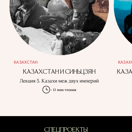
КАЗАХСТАН
КАЗАХ
КАЗАХСТАН И СИНЬЦЗЯН
КАЗА
Лекция 5. Казахи меж двух империй
~ 11 мин чтения
СПЕЦПРОЕКТЫ