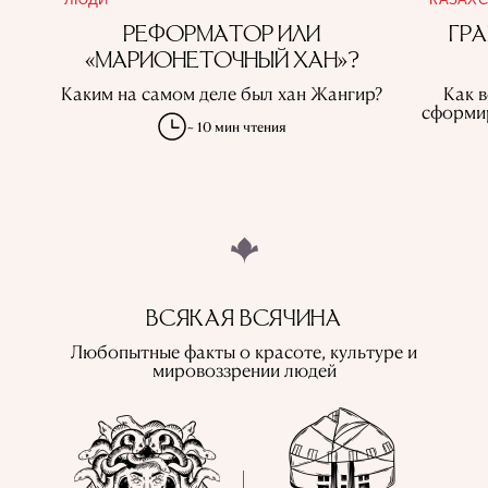
РЕФОРМАТОР ИЛИ
ГР
«МАРИОНЕТОЧНЫЙ ХАН»?
Каким на самом деле был хан Жангир?
Как в
сформир
~ 10 мин чтения
ВСЯКАЯ ВСЯЧИНА
Любопытные факты о красоте, культуре и
мировоззрении людей