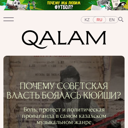
KZ
RU
EN
Разделы
ИНТЕРВЬЮ
ЛЕКЦИИ
ИСТОРИИ
КОРОТКО
ТЕСТЫ
СПЕЦПРОЕКТЫ
Темы
ПОЧЕМУ СОВЕТСКАЯ
ВОСТОК
ЗАПАД
ЦЕНТРАЛЬНАЯ АЗИЯ
ВЛАСТЬ БОЯЛАСЬ КЮЙШИ?
КАЗАХСТАН
ЛЮДИ
ИСКУССТВО
ВКУС ИСТОРИИ
ГОРОДА
РЕПРЕССИИ В СССР
Боль, протест и политическая
ПРЕДМЕТЫ
ИСТОРИЯ НАУКИ
ПРОФЕССИИ
пропаганда в самом казахском
музыкальном жанре