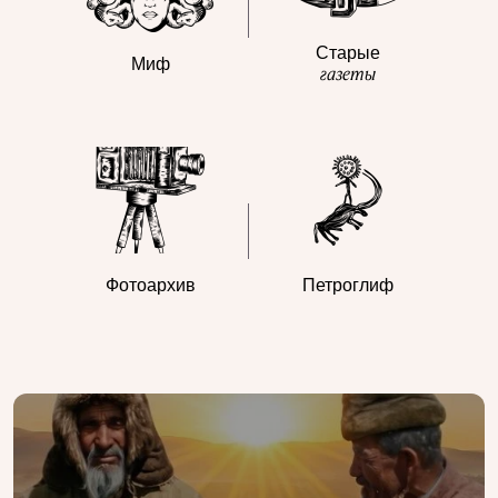
Старые
Миф
газеты
Фотоархив
Петроглиф