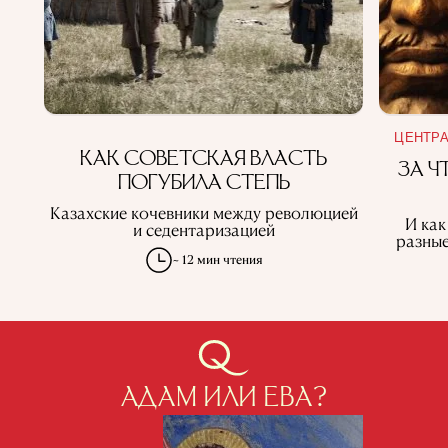
ЦЕНТРА
КАК СОВЕТСКАЯ ВЛАСТЬ
ЗА Ч
ПОГУБИЛА СТЕПЬ
Казахские кочевники между революцией
И как
и седентаризацией
разные
~ 12 мин чтения
АДАМ ИЛИ ЕВА?