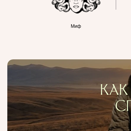
Миф
КАК
С