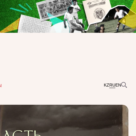
KZ
RU
EN
Ы