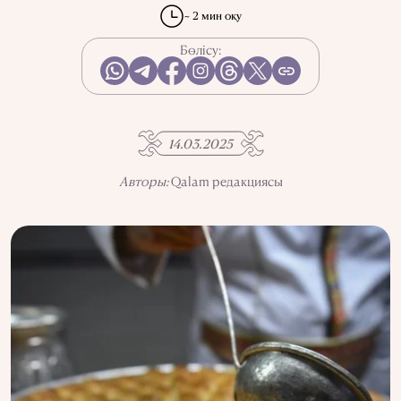
КСРО-ДАҒЫ ҚУҒЫН-СҮРГІН
ЭЛЕМЕНТТЕР
~ 2 мин оқу
ҒЫЛЫМ ТАРИХЫ
МАМАНДЫҚТАР
Бөлісу:
АҚПАРАТТЫ ПАЙДАЛАНУ
ҚҰПИЯЛЫЛЫҚ САЯСАТЫ
14.03.2025
QALAM ЖОБАСЫ ТУРАЛЫ
QALAM-ДАҒЫ ЖАРНАМА
БІЗДІҢ АВТОРЛАР
Авторы:
Qalam редакциясы