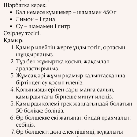
Шәрбатқа керек:
Бал немесе құмшекер – шамамен 450 г
Лимон – 1 дана
Су – шамамен 1 литр
Әзірлеу тәсілі:
Қамыр
:
Қамыр илейтін жерге ұнды төгіп, ортасын
шұңқырлаңыз.
Тұз бен жұмыртқа қосып, жақсылап
араластырыңыз.
Жұмсақ әрі жұмыр қамыр қалыптасқанша
біртіндеп су қосып илеңіз.
Қолыңызды еріген сары майға салып,
қамырды тағы бірнеше минут илеңіз.
Қамырды көлемі грек жаңғағындай болатын
50 бөлікке бөліңіз.
Әр бөлшекке екі жағынан бидай крахмалын
себіңіз.
Әр бөлшекті дөңгелек пішімді, жұқалығы