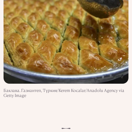
Баклава. Газиантеп, Түркия/Kerem Kocalar/Anadolu Agency via
Getty Image