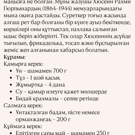
маңызға ие болған. Мұны жазушы Хюсеин Рахми
Гюрпынардың (1864–1944) мемуарларындағы
мына оқиға растайды. Суреткер тоғыз жасында
алғаш рет бар болғаны бір күнге ауыз бекіткенде,
көршілері оны құттықтап, пахлава салынған
ыдыс беріп жіберіпті. Тек олар Хюсеиннің асүйде
тығылып, фрикаделька, тосап және бұқтырылған
жеміс жеп алғанынан хабарсыз болатын.
Құрамы:
Қамырға керек:
Ұн – шамамен 700 г
Тұз – 1 шәй қасық
Жұмыртқа – 4 дана
Су – қамыр илеуге қажет мөлшерде
Бидай крахмалы – сеппе ретінде
Салмаға керек:
Ұнтақталған бадам, пісте немесе
орманжаңғақ – 200 г
Құймаға керек:
Ерітілген сары май – шамамен 250 г