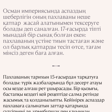
Осман империясында аспаздың
шеберлігін оның пахлаваны неше
қатпар жасай алатынымен тексеруге
болады деп саналған. 17-ғасырда тіпті
мынадай бір сынақ болған екен:
пахлаваның үстіне тиын тастаған және
ол барлық қатпарды тесіп өтсе, тағам
мінсіз деген баға алған.
Пахлаваның тарихын 15-ғасырдан тарқатуға
болады: түрік жазбаларында бұл десерт атауы
осы кезде алғаш рет ұшырасады. Бір қызығы,
бастапқы кездегі кей рецептіде салма ретінде
жасымық та қолданылыпты. Кейінірек аспаздар
пахлаваға салынатын заттар қатарында
сүтсірнені де, үрмебұршақ пен қауыннан