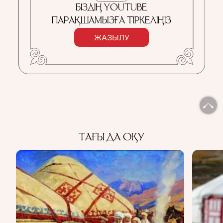
БІЗДІҢ YOUTUBE
ПАРАҚШАМЫЗҒА ТІРКЕЛІҢІЗ
ЖАЗЫЛУ
ТАҒЫ ДА ОҚУ