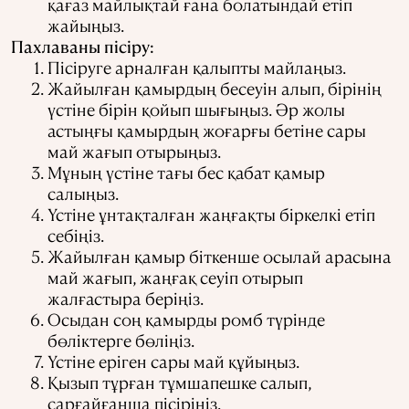
қағаз майлықтай ғана болатындай етіп
жайыңыз.
Пахлаваны пісіру:
Пісіруге арналған қалыпты майлаңыз.
Жайылған қамырдың бесеуін алып, бірінің
үстіне бірін қойып шығыңыз. Әр жолы
астыңғы қамырдың жоғарғы бетіне сары
май жағып отырыңыз.
Мұның үстіне тағы бес қабат қамыр
салыңыз.
Үстіне ұнтақталған жаңғақты біркелкі етіп
себіңіз.
Жайылған қамыр біткенше осылай арасына
май жағып, жаңғақ сеуіп отырып
жалғастыра беріңіз.
Осыдан соң қамырды ромб түрінде
бөліктерге бөліңіз.
Үстіне еріген сары май құйыңыз.
Қызып тұрған тұмшапешке салып,
сарғайғанша пісіріңіз.