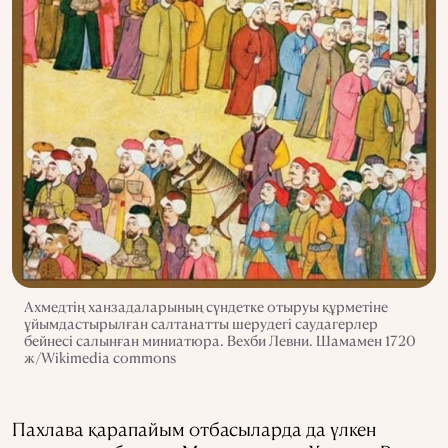
Ахмедтің ханзадаларының сүндетке отыруы құрметіне
ұйымдастырылған салтанатты шерудегі саудагерлер
бейнесі салынған миниатюра. Вехби Левни. Шамамен 1720
ж/Wikimedia commons
Пахлава қарапайым отбасыларда да үлкен