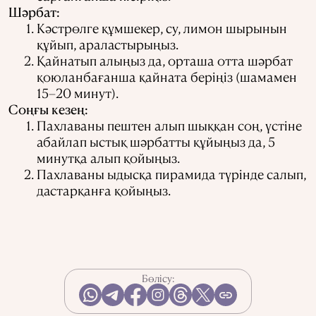
Шәрбат:
Кәстрөлге құмшекер, су, лимон шырынын
құйып, араластырыңыз.
Қайнатып алыңыз да, орташа отта шәрбат
қоюланбағанша қайната беріңіз (шамамен
15–20 минут).
Соңғы кезең:
Пахлаваны пештен алып шыққан соң, үстіне
абайлап ыстық шәрбатты құйыңыз да, 5
минутқа алып қойыңыз.
Пахлаваны ыдысқа пирамида түрінде салып,
дастарқанға қойыңыз.
Бөлісу: