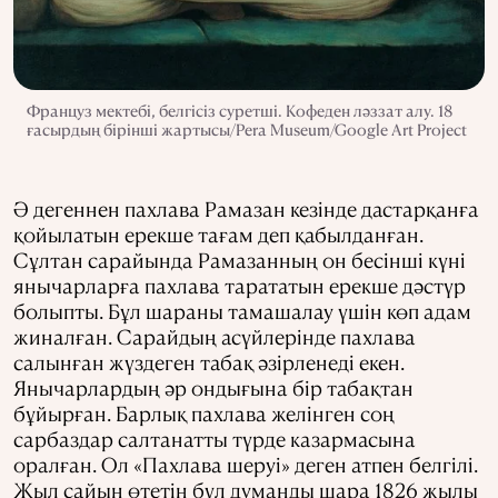
Француз мектебі, белгісіз суретші. Кофеден ләззат алу. 18
ғасырдың бірінші жартысы/Pera Museum/Google Art Project
Ә дегеннен пахлава Рамазан кезінде дастарқанға
қойылатын ерекше тағам деп қабылданған.
Сұлтан сарайында Рамазанның он бесінші күні
янычарларға пахлава тарататын ерекше дәстүр
болыпты. Бұл шараны тамашалау үшін көп адам
жиналған. Сарайдың асүйлерінде пахлава
салынған жүздеген табақ әзірленеді екен.
Янычарлардың әр ондығына бір табақтан
бұйырған. Барлық пахлава желінген соң
сарбаздар салтанатты түрде казармасына
оралған. Ол «Пахлава шеруі» деген атпен белгілі.
Жыл сайын өтетін бұл думанды шара 1826 жылы