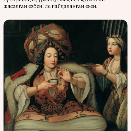
жасалған езбені де пайдаланған екен.