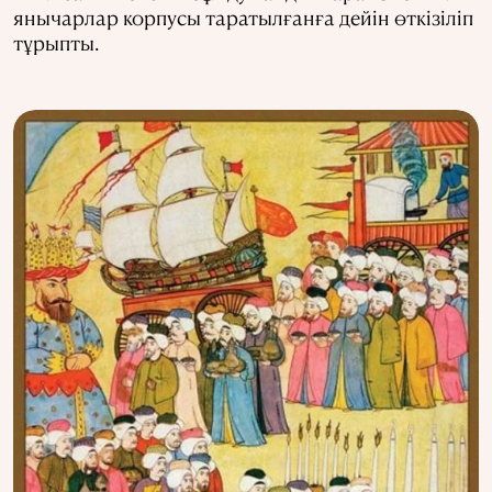
янычарлар корпусы таратылғанға дейін өткізіліп
тұрыпты.