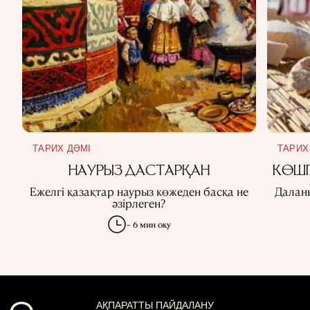
ТАРИХ ДӘМІ
ТАРИХ
НАУРЫЗ ДАСТАРҚАН
КӨШП
Ежелгі қазақтар наурыз көжеден басқа не
Далан
әзірлеген?
~ 6 мин оқу
АҚПАРАТТЫ ПАЙДАЛАНУ