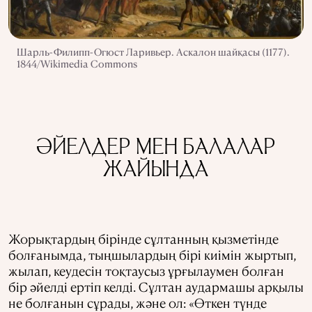
Шарль-Филипп-Огюст Ларивьер. Аскалон шайқасы (1177).
1844/Wikimedia Commons
ӘЙЕЛДЕР МЕН БАЛАЛАР
ЖАЙЫНДА
Жорықтардың бірінде сұлтанның қызметінде
болғанымда, тыңшылардың бірі киімін жыртып,
жылап, кеудесін тоқтаусыз ұрғылаумен болған
бір әйелді ертіп келді. Сұлтан аудармашы арқылы
не болғанын сұрады, және ол: «Өткен түнде