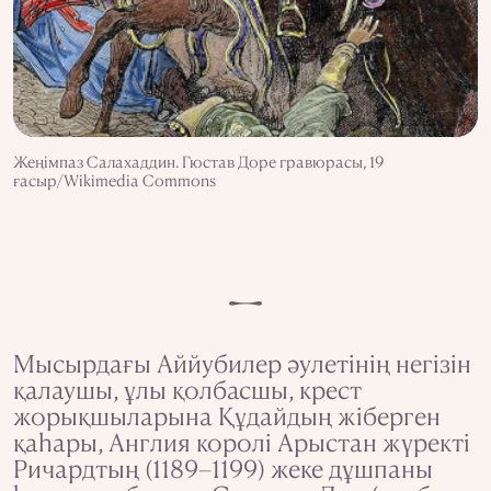
Жеңімпаз Салахаддин. Гюстав Доре гравюрасы, 19
ғасыр/Wikimedia Commons
Мысырдағы Аййубилер әулетінің негізін
қалаушы, ұлы қолбасшы, крест
жорықшыларына Құдайдың жіберген
қаһары, Англия королі Арыстан жүректі
Ричардтың (1189–1199) жеке дұшпаны