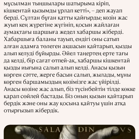
мұсылман тыңшылары шатырыма кіріп,
кішкентай қызымды ұрлап кетті», – деп жауап
берді. Сұлтан бұған қатты қайғырды; көзін жас
жуып кең жүрегіне жүгініп, қосын жайлаған
аумақтағы шаршыға жедел хабаршы жіберді.
Хабаршыға баланы тауып, ендігі оны сатып
алған адамға төлеген ақшасын қайтарып, қызды
алып келуді бұйырды. Әйел таңертең ерте тағы
да келді, бір сағат өтпей-ақ, хабаршы кішкентай
қызды иығына салып алып келді. Анасы қызын
көрген сәтте, жерге басын салып, жылады, мұны
көрген баршамыздың көзімізге жас үйірілді.
Анасы көзіне жас алып, біз түсінбейтін тілде көкке
қарап сөйлей бастады. Біз оның қызын қайтарып
бердік және оны жау қосына қайтуы үшін атқа
отырғызып жібердік.