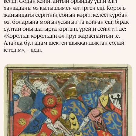
келді. Содан кейін, антын орындау үшін әлгі
ханзаданы өз қылышымен өлтірген еді. Король
жанындағы серігінің соңын көріп, келесі құрбан
өзі боларына мойынұсынып та қойған еді; бірақ
сұлтан оны шатырға кіргізіп, үрейін сейілтті де:
«Корольді корольдің өлтіруі жараспайтын іс.
Алайда бұл адам шектен шыққандықтан солай
істедім», – деді.