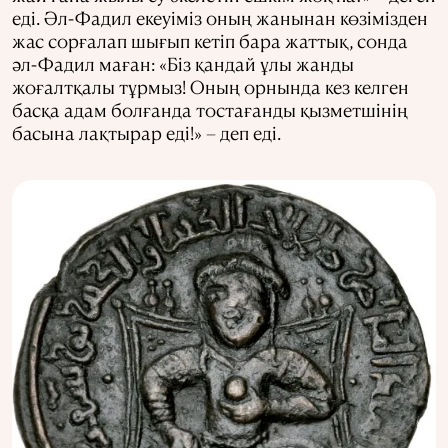
еді. Әл-Фадил екеуіміз оның жанынан көзімізден
жас сорғалап шығып кетіп бара жаттық, сонда
әл-Фадил маған: «Біз қандай ұлы жанды
жоғалтқалы тұрмыз! Оның орнында кез келген
басқа адам болғанда тостағанды қызметшінің
басына лақтырар еді!» – деп еді.