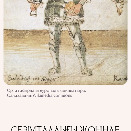
Орта ғасырдағы еуропалық миниатюра.
Салахаддин/Wikimedia commons
СЕЗІМТАЛДЫҒЫ ЖӨНІНДЕ