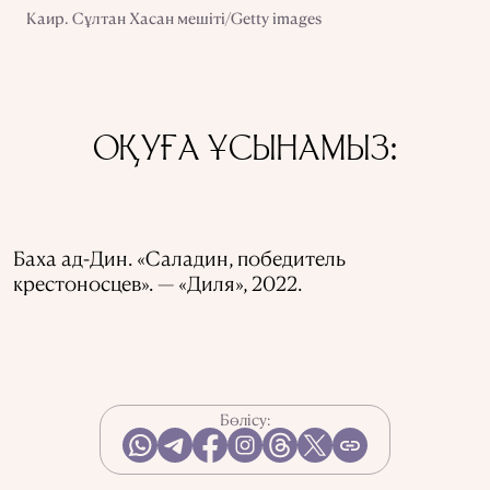
Каир. Сұлтан Хасан мешіті/Getty images
ОҚУҒА ҰСЫНАМЫЗ:
Баха ад-Дин. «Саладин, победитель
крестоносцев». — «Диля», 2022.
Бөлісу: