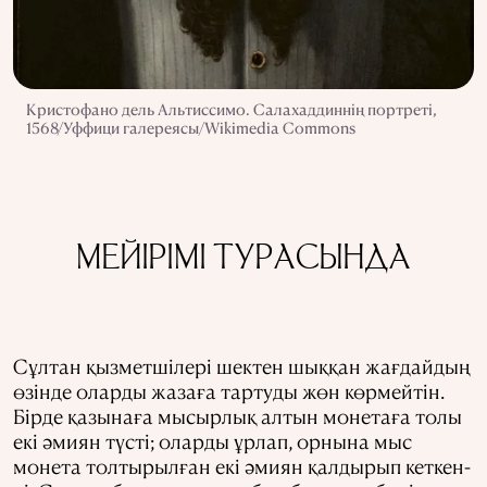
Кристофано дель Альтиссимо. Салахаддиннің портреті,
1568/Уффици галереясы/Wikimedia Commons
МЕЙІРІМІ ТУРАСЫНДА
Сұлтан қызметшілері шектен шыққан жағдайдың
өзінде оларды жазаға тартуды жөн көрмейтін.
Бірде қазынаға мысырлық алтын монетаға толы
екі әмиян түсті; оларды ұрлап, орнына мыс
монета толтырылған екі әмиян қалдырып кеткен-