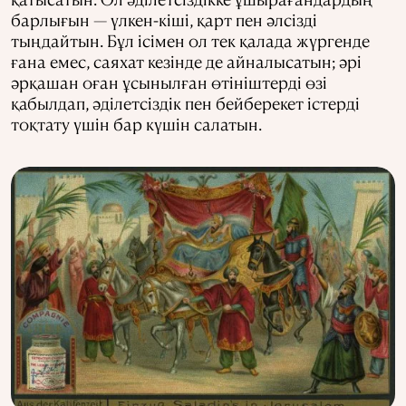
барлығын — үлкен-кіші, қарт пен әлсізді
тыңдайтын. Бұл ісімен ол тек қалада жүргенде
ғана емес, саяхат кезінде де айналысатын; әрі
әрқашан оған ұсынылған өтініштерді өзі
қабылдап, әділетсіздік пен бейберекет істерді
тоқтату үшін бар күшін салатын.