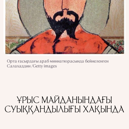
Орта ғасырдағы араб миниатюрасында бейнеленген
Салахаддин /Getty images
ҰРЫС МАЙДАНЫНДАҒЫ
СУЫҚҚАНДЫЛЫҒЫ ХАҚЫНДА