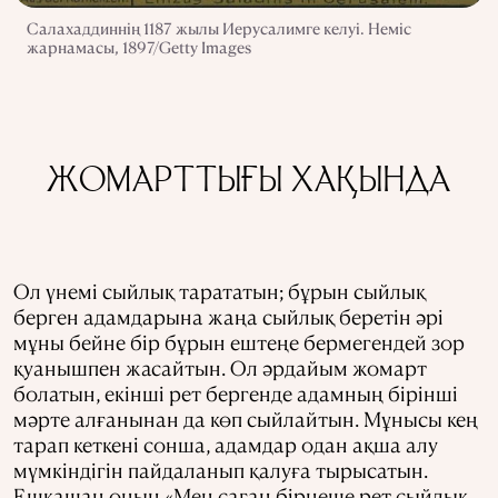
Салахаддиннің 1187 жылы Иерусалимге келуі. Неміс
жарнамасы, 1897/Getty Images
ЖОМАРТТЫҒЫ ХАҚЫНДА
Ол үнемі сыйлық тарататын; бұрын сыйлық
берген адамдарына жаңа сыйлық беретін әрі
мұны бейне бір бұрын ештеңе бермегендей зор
қуанышпен жасайтын. Ол әрдайым жомарт
болатын, екінші рет бергенде адамның бірінші
мәрте алғанынан да көп сыйлайтын. Мұнысы кең
тарап кеткені сонша, адамдар одан ақша алу
мүмкіндігін пайдаланып қалуға тырысатын.
Ешқашан оның «Мен саған бірнеше рет сыйлық