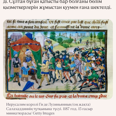
ді. Сұлтан бұған қатысты бар болғаны бөлім
қызметкерлерін жұмыстан қуумен ғана шектелді.
Иерусалим королі Ги де Лузиньянның (оң жақта)
Салахаддиннің тұтқынына түсуі. 1187 год. 15 ғасыр
миниатюрасы/ Getty Images