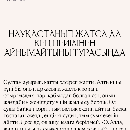
НАУҚАСТАНЫП ЖАТСА ДА
КЕҢ ПЕЙІЛІНЕН
АЙНЫМАЙТЫНЫ ТУРАСЫНДА
Сұлтан ауырып, қатты әлсіреп жатты. Алтыншы
күні біз оның арқасына жастық қойып,
отырғыздық; дәрі қабылдап болған соң оның
жағдайын жеңілдету үшін жылы су бердік. Ол
суды байқап көріп, тым ыстық екенін айтты; басқа
тостаған әкелді, енді ол судың тым суық екенін
айтты. Десе де, ол ашу, ызаға берілмей: «О, Алла,
жай ғана жылы су әкелетін ешкім жоқ па?» – деген