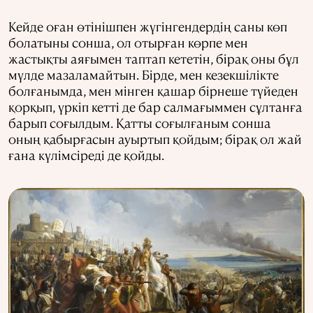
Кейде оған өтінішпен жүгінгендердің саны көп
болатыны сонша, ол отырған көрпе мен
жастықты аяғымен таптап кететін, бірақ оны бұл
мүлде мазаламайтын. Бірде, мен кезекшілікте
болғанымда, мен мінген қашар бірнеше түйеден
қорқып, үркіп кетті де бар салмағыммен сұлтанға
барып соғылдым. Қатты соғылғаным сонша
оның қабырғасын ауыртып қойдым; бірақ ол жай
ғана күлімсіреді де қойды.