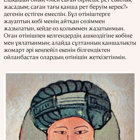
жасадым; саған тағы қанша рет беруім керек?»
дегенін естіген емеспін. Бұл өтініштерге
жауаптың көбі менің айтқан сөзіммен
жазылатын, кейде өз қолыммен жазатынмын.
Оған өтінішпен келгендердің ашкөздігіне көбіне
мен ұялатынмын; алайда сұлтанның қаншалықты
жомарт әрі кеңпейіл екенін білгендіктен
ойланбастан олардың өтінішін жеткізетінмін.