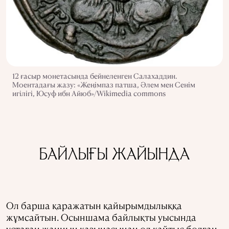
12 ғасыр монетасында бейнеленген Салахаддин.
Моентадағы жазу: «Жеңімпаз патша, Әлем мен Сенім
игілігі, Юсуф ибн Айюб»/Wikimedia commons
БАЙЛЫҒЫ ЖАЙЫНДА
Ол барша қаражатын қайырымдылыққа
жұмсайтын. Осыншама байлықты уысында
ұстаған жанның қазынасынан ол қайтыс болған