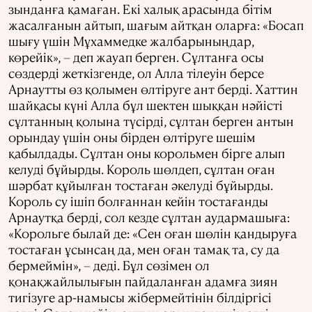
зынданға қамаған. Екі халық арасында бітім
жасалғанын айтып, шағым айтқан оларға: «Босап
шығу үшін Мұхаммедке жалбарыныңдар,
көрейік», – деп жауап берген. Сұлтанға осы
сөздерді жеткізгенде, ол Алла тілеуін берсе
Арнаутты өз қолымен өлтіруге ант берді. Хаттин
шайқасы күні Алла бұл шектен шыққан нәйісті
сұлтанның қолына түсірді, сұлтан берген антын
орындау үшін оны бірден өлтіруге шешім
қабылдады. Сұлтан оны корольмен бірге алып
келуді бұйырды. Король шөлдеп, сұлтан оған
шәрбат құйылған тостаған әкелуді бұйырды.
Король су ішіп болғаннан кейін тостағанды
Арнаутқа берді, сол кезде сұлтан аудармашыға:
«Корольге былай де: «Сен оған шөлін қандыруға
тостаған ұсынсаң да, мен оған тамақ та, су да
бермеймін», – деді. Бұл сөзімен ол
қонақжайлылығын пайдаланған адамға зиян
тигізуге ар-намысы жібермейтінін білдіргісі