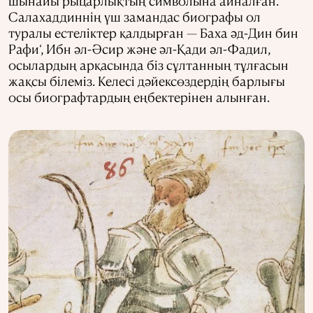
шынайы рыцарлықтың символына айналған.
Салахаддиннің үш замандас биографы ол
туралы естеліктер қалдырған — Баха әд-Дин бин
Рафи‘, Ибн әл-Әсир және әл-Қади әл-Фадил,
осылардың арқасында біз сұлтанның тұлғасын
жақсы білеміз. Келесі дәйексөздердің барлығы
осы биографтардың еңбектерінен алынған.