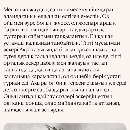
Мен оның жаудың саны немесе күшіне қарап
алаңдағанын ешқашан естіген емеспін. Өз
ойымен әуре болып жүрсе, ол жоспарлардың
барлығын тыңдайтын әрі жаудың артық
тұстарын сабырмен талқылайтын. Ешқашан
ұстамды қалпынан танбайтын. Тіпті мұсылман
әскері Акр жазығында болған үлкен шайқаста
түгел дерлік талқандалған кездің өзінде де, тіпті
орталық әскер дабыл мен жалауын тастап
қашқанда да, қасында аз ғана жақтасы
қалғанына қарамастан, ол өз шебін берік ұстап
тұрған еді. Ақыры ол биік тепсеңге шығып үлгерді
де, сол жерге сарбаздарын жинап алған еді.
Оның айтқан қайрау сөздері әскердің ұятын
оятқаны сонша, олар майданға қайта аттанып,
шайқасты жалғастырды.