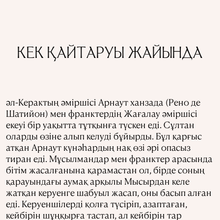
КЕК ҚАЙТАРУЫ ЖАЙЫНДА
әл-Керактың әміршісі Арнаут ханзада (Рено де
Шатийон) мен франктердің Жағалау әміршісі
екеуі бір уақытта тұтқынға түскен еді. Сұлтан
оларды өзіне алып келуді бұйырды. Бұл қарғыс
атқан Арнаут күнәһардың нақ өзі әрі опасыз
тиран еді. Мұсылмандар мен франктер арасында
бітім жасалғанына қарамастан ол, бірде соның
қарауындағы аумақ арқылы Мысырдан келе
жатқан керуенге шабуыл жасап, оны басып алған
еді. Керуеншілерді қолға түсіріп, азаптаған,
кейбірін шұңқырға тастап, ал кейбірін тар