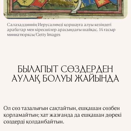
Салахаддиннің Иерусалимді қоршауға алуы кезіндегі
арабатар мен кіресшілер арасыңдағы шайқас. 14 ғасыр
миниатюрксы/Getty Images
БЫЛАПЫТ СӨЗДЕРДЕН
АУЛАҚ БОЛУЫ ЖАЙЫНДА
Ол сөз тазалығын сақтайтын, ешқашан сөзбен
қорламайтын; хат жазғанда да ешқашан дөрекі
сөздерді қолданбайтын.