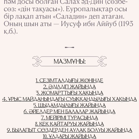
һәм досы болған Салах әд-Дин (сөзбе-
сөз: «дін тақуасы»). Еуропалықтар осы
бір лақап атын «Саладин» деп атаған.
Оның шын аты — Иусуф ибн Аййуб (1193
қ.б.).
МАЗМҰНЫ
1. СЕЗІМТАЛДЫҒЫ ЖӨНІНДЕ
2. ӘДІЛДІГІ ЖАЙЫНДА
3. ЖОМАРТТЫҒЫ ХАҚЫНДА
4. ҰРЫС МАЙДАНЫНДАҒЫ СУЫҚҚАНДЫЛЫҒЫ ХАҚЫНДА
5. ШЫДАМДЫЛЫҒЫ ЖАЙЫНДА
6. ӘЙЕЛДЕР МЕН БАЛАЛАР ЖАЙЫНДА
7. МЕЙІРІМІ ТУРАСЫНДА
8. КЕК ҚАЙТАРУЫ ЖАЙЫНДА
9. БЫЛАПЫТ СӨЗДЕРДЕН АУЛАҚ БОЛУЫ ЖАЙЫНДА
10. ҰЛДАРЫ ЖАЙЫНДА