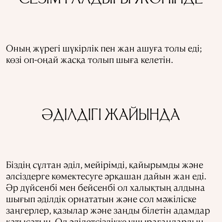
Оның жүрегі шүкірлік пен жан ашуға толы еді;
көзі оп-оңай жасқа толып шыға келетін.
ӘДІЛДІГІ ЖАЙЫНДА
Біздің сұлтан әділ, мейірімді, қайырымды және
әлсіздерге көмектесуге әрқашан дайын жан еді.
Әр дүйсенбі мен бейсенбі ол халықтың алдына
шығып әділдік орнататын және сол мәжіліске
заңгерлер, қазылар және заңды білетін адамдар
қатысатын. Ол әділетсіздікке ұшырағандардың