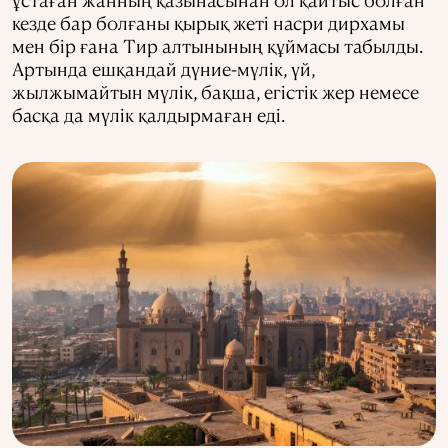
кезде бар болғаны қырық жеті насри дирхамы
мен бір ғана Тир алтынының құймасы табылды.
Артында ешқандай дүние-мүлік, үй,
жылжымайтын мүлік, бақша, егістік жер немесе
басқа да мүлік қалдырмаған еді.