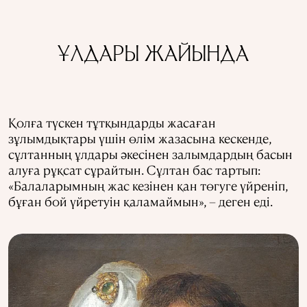
ҰЛДАРЫ ЖАЙЫНДА
Қолға түскен тұтқындарды жасаған
зұлымдықтары үшін өлім жазасына кескенде,
сұлтанның ұлдары әкесінен залымдардың басын
алуға рұқсат сұрайтын. Сұлтан бас тартып:
«Балаларымның жас кезінен қан төгуге үйреніп,
бұған бой үйретуін қаламаймын», – деген еді.