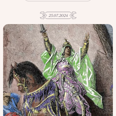
АҚПАРАТТЫ ПАЙДАЛАНУ
ҚҰПИЯЛЫЛЫҚ САЯСАТЫ
25.07.2024
QALAM ЖОБАСЫ ТУРАЛЫ
QALAM-ДАҒЫ ЖАРНАМА
БІЗДІҢ АВТОРЛАР