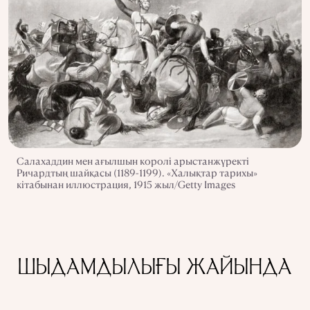
Салахаддин мен ағылшын королі арыстанжүректі
Ричардтың шайқасы (1189-1199). «Халықтар тарихы»
кітабынан иллюстрация, 1915 жыл/Getty Images
ШЫДАМДЫЛЫҒЫ ЖАЙЫНДА