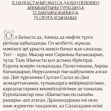
11. НАУҚАСТАНЫП ЖАТСА ДА КЕҢ ПЕЙІЛІНЕН
АЙНЫМАЙТЫНЫ ТУРАСЫНДА
12. БАЙЛЫҒЫ ЖАЙЫНДА
13. ОҚУҒА ҰСЫНАМЫЗ:
О
л Батыста да, Азияда да мифтік тұлға
ретінде қабылданды. Ол келбетті, жұмсақ
мәмілелі әрі ұрыста шексіз батыл жан саналды.
Тегі — күрд. Мысыр мен Сирияны бағындырып,
тұтас Таяу Шығысты қол астына біріктірді.
Еуропа әскерін талқандады, Палестинаны, Акрды
бағындырып, Иерусалимді тіке шабуылмен алған
еді. Дей тұрғанмен Сұлтан Салах әд-Дин
жомарттығымен, тұтқындарға мейірімділігімен,
қарсыластарына кеңпейілділігімен де танылды.
Еуропалықтар оны «Шығыстың ең сыпайы
рыцары» деп атаған. Дұшпандардың өзі оған
шын жүректен таңданған, ал Салахаддин есімі