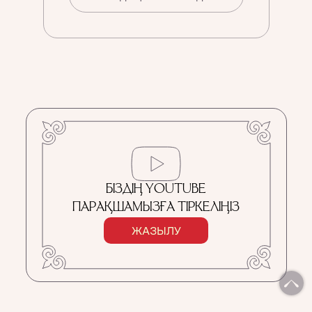
БІЗДІҢ YOUTUBE
ПАРАҚШАМЫЗҒА ТІРКЕЛІҢІЗ
ЖАЗЫЛУ