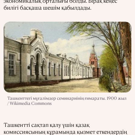
экономикалық орталығы болды. Бірақ кеңес
билігі басқаша шешім қабылдады.
Ташкенттегі мұғалімдер семинариінің ғимараты. 1900 жыл
/ Wikimedia Commons
Ташкентті сақтап қалу үшін қазақ
комиссиясының құрамында қызмет еткендердің