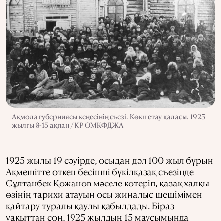
Ақмола губерниясы кеңесінің съезі. Көкшетау қаласы. 1925
жылғы 8-15 ақпан / ҚР ОМКФДЖА
1925 жылы 19 сәуірде, осыдан дәл 100 жыл бұрын
Ақмешітте өткен бесінші бүкілқазақ съезінде
Сұлтанбек Қожанов мәселе көтеріп, қазақ халқы
өзінің тарихи атауын осы жиналыс шешімімен
қайтару туралы қаулы қабылдады. Біраз
уақыттан соң, 1925 жылдың 15 маусымында