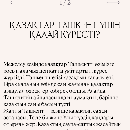
1 / 2
ҚАЗАҚТАР ТАШКЕНТ ҮШІН
ҚАЛАЙ КҮРЕСТІ?
Межелеу кезінде қазақтар Ташкентті өзімізге
қосып аламыз деп қатты үміт артып, күрес
жүргізді. Ташкент негізі қазақтың қаласы еді.
Бірақ қаланың өзінде сан жағынан қазақтар
аздау, ал өзбектер көбірек болды. Алайда
Ташкенттің айналасындағы аумақтың бәрінде
қазақтың саны басым түсті.
Жалпы Ташкент — кезінде қазақтың саяси
астанасы, Төле би және Ұлы жүздің хандары
отырған жер. Қазақтың сауда-саттық жасайтын