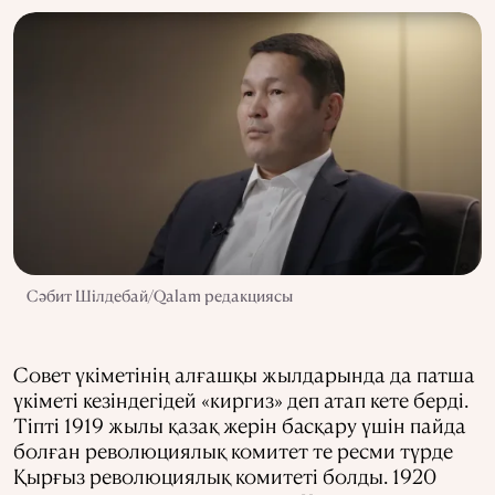
Сәбит Шілдебай/Qalam редакциясы
Совет үкіметінің алғашқы жылдарында да патша
үкіметі кезіндегідей «киргиз» деп атап кете берді.
Тіпті 1919 жылы қазақ жерін басқару үшін пайда
болған революциялық комитет те ресми түрде
Қырғыз революциялық комитеті болды. 1920