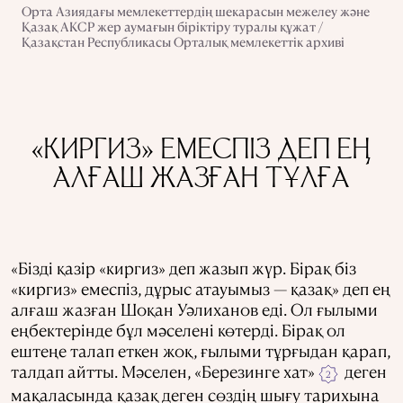
Орта Азиядағы мемлекеттердің шекарасын межелеу және
Қазақ АКСР жер аумағын біріктіру туралы құжат /
Қазақстан Республикасы Орталық мемлекеттік архиві
«КИРГИЗ» ЕМЕСПІЗ ДЕП ЕҢ
АЛҒАШ ЖАЗҒАН ТҰЛҒА
«Бізді қазір «киргиз» деп жазып жүр. Бірақ біз
«киргиз» емеспіз, дұрыс атауымыз — қазақ» деп ең
алғаш жазған Шоқан Уәлиханов еді. Ол ғылыми
еңбектерінде бұл мәселені көтерді. Бірақ ол
ештеңе талап еткен жоқ, ғылыми тұрғыдан қарап,
талдап айтты. Мәселен, «Березинге хат»
деген
2
мақаласында қазақ деген сөздің шығу тарихына