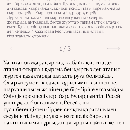
деп бір сөз орнында атайды. Қырғыздың өзін де, жоғарыда
айтқандай, «киргиз-кайсак» деп, кейде «тағы қырғыз», «қара
қырғыз» дейді. Қырғызды қытайлар юрвут дейді.
Дұрысында, қазақ пен қырғыз еш уақытта өздерін,
жоғарыда айтқандай, бөтен жұрттар таққан атпен атаған
емес. Қазақ өзін қашаннан «қазақ» деп, қырғыз өзін «қырғыз»
деп келеді…» / Қазақстан Республикасының Ұлттық
кітапханасы қорынан
1 / 5
Уәлиханов «қарақырғыз, жабайы қырғыз деп
аталып отырған қырғыз бен қырғыз деп аталып
жүрген қазақтарды шатастыруға болмайды.
Олар әлеуметтік-саяси құрылымы жөнінен де,
шаруашылығы жөнінен де бір-біріне ұқсамайды.
Өзіндік ерекшеліктері бар. Бұлардың тілі Ресей
үшін ұқсас болғанымен, Ресей оны
түсінбегендіктен бірдей сияқты қарағанымен,
екеуінің тілінде де үлкен өзгешелік бар» деп
нақты ғылыми тұрғыдан ажыратып айтып кеткен.