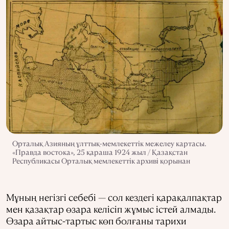
Орталық Азияның ұлттық-мемлекеттік межелеу картасы.
«Правда востока», 25 қараша 1924 жыл / Қазақстан
Республикасы Орталық мемлекеттік архиві қорынан
Мұның негізгі себебі — сол кездегі қарақалпақтар
мен қазақтар өзара келісіп жұмыс істей алмады.
Өзара айтыс-тартыс көп болғаны тарихи