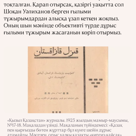
тоқталған. Қарап отырсақ, қазіргі уақытта сол
Шоқан Уәлиханов берген ғылыми
тұжырымдардан алысқа ұзап кеткен жоқпыз.
Оның шын мәнінде объективті түрде дұрыс
ғылыми тұжырым жасағанын көріп отырмыз.
«Қызыл Қазақстан» журналы. 1923 жылдың мамыр-маусымы,
№17-18. Мақаладан үзінді. Мақаланың түйіндемесі: «Қазақ
пен қырғызды бөтен жұрттар бұл күнге шейін дұрыс
атамайды. Мәселен, орыс халқы қазақты «киргиз-кайсак»