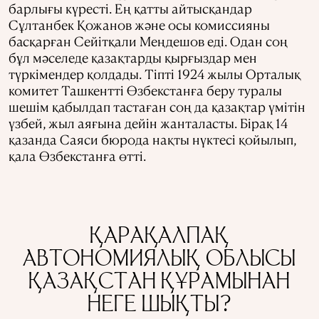
барлығы күресті. Ең қатты айтысқандар
Сұлтанбек Қожанов және осы комиссияны
басқарған Сейітқали Меңдешов еді. Одан соң
бұл мәселеде қазақтарды қырғыздар мен
түркімендер қолдады. Тіпті 1924 жылы Орталық
комитет Ташкентті Өзбекстанға беру туралы
шешім қабылдап тастаған соң да қазақтар үмітін
үзбей, жыл аяғына дейін жанталасты. Бірақ 14
қазанда Саяси бюрода нақты нүктесі қойылып,
қала Өзбекстанға өтті.
ҚАРАҚАЛПАҚ
АВТОНОМИЯЛЫҚ ОБЛЫСЫ
ҚАЗАҚСТАН ҚҰРАМЫНАН
НЕГЕ ШЫҚТЫ?