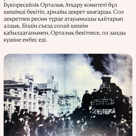
Бүкілресейлік Орталық Атқару комитеті бұл
шешімді бекітіп, арнайы декрет шығарды. Сол
декретпен ресми түрде атауымызды қайтарып
алдық. Біздің съезд солай шешім
қабылдағанымен, Орталық бекітпесе, ол заңды
күшіне енбес еді.