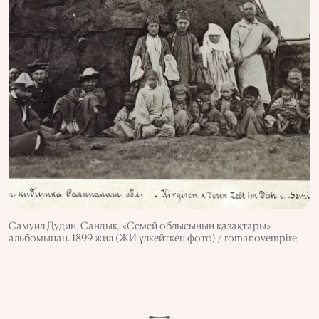
Самуил Дудин. Сандық. «Семей облысының қазақтары»
альбомынан. 1899 жил (ЖИ үлкейткен фото) / romanovempire