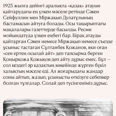
1925 жылға дейінгі аралықта «қазақ» атауын
қайтарудағы ең үлкен мәселе ретінде Сәкен
Сейфуллин мен Міржақып Дулатұлының
бастамасын айтуға болады. Осы тақырыптағы
мақалалары газеттерде басылды. Ресми
мойындатуда үлкен еңбегі бар. Бірақ атауды
қайтарған Сәкен немесе Міржақып немесе съезде
ұсыныс тастаған Сұлтанбек Қожанов, яки оған
«сен ертең осылай айт» деп тапсырма берген
Қоңырқожа Қожықов деп айту дұрыс емес. Бұл —
сол кездегі әр қазақтың көкейінде жүрген бүкіл
халықтың мәселе еді. Ал жоғарыдағы жандар
соны айтып, жазып, ұсынысты өткізуге себепкер
болған тұлғалар. Солай деп түсінгеніміз дұрыс.