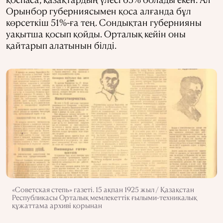
Орынбор губерниясымен қоса алғанда бұл
көрсеткіш 51%-ға тең. Сондықтан губернияны
уақытша қосып қойды. Орталық кейін оны
қайтарып алатынын білді.
«Советская степь» газеті. 15 ақпан 1925 жыл / Қазақстан
Республикасы Орталық мемлекеттік ғылыми-техникалық
құжаттама архиві қорынан