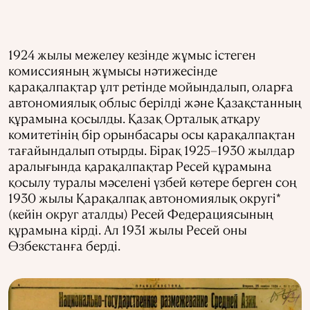
1924 жылы межелеу кезінде жұмыс істеген
комиссияның жұмысы нәтижесінде
қарақалпақтар ұлт ретінде мойындалып, оларға
автономиялық облыс берілді және Қазақстанның
құрамына қосылды. Қазақ Орталық атқару
комитетінің бір орынбасары осы қарақалпақтан
тағайындалып отырды. Бірақ 1925–1930 жылдар
аралығында қарақалпақтар Ресей құрамына
қосылу туралы мәселені үзбей көтере берген соң
1930 жылы Қарақалпақ автономиялық округі*
(кейін округ аталды) Ресей Федерациясының
құрамына кірді. Ал 1931 жылы Ресей оны
Өзбекстанға берді.