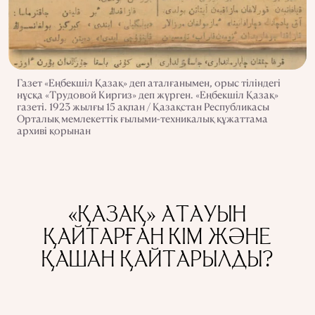
Газет «Еңбекшіл Қазақ» деп аталғанымен, орыс тіліндегі
нұсқа «Трудовой Киргиз» деп жүрген. «Еңбекшіл Қазақ»
газеті. 1923 жылғы 15 ақпан / Қазақстан Республикасы
Орталық мемлекеттік ғылыми-техникалық құжаттама
архиві қорынан
«ҚАЗАҚ» АТАУЫН
ҚАЙТАРҒАН КІМ ЖӘНЕ
ҚАШАН ҚАЙТАРЫЛДЫ?