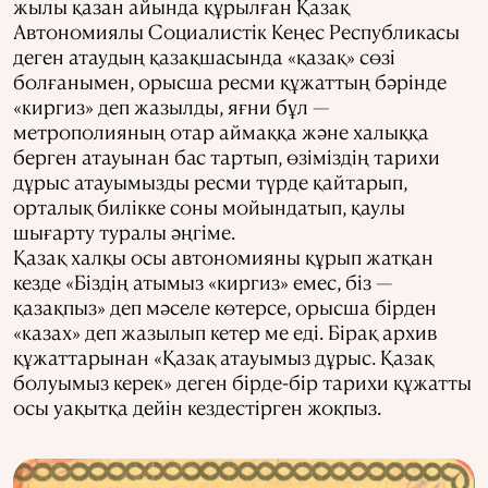
жылы қазан айында құрылған Қазақ
Автономиялы Социалистік Кеңес Республикасы
деген атаудың қазақшасында «қазақ» сөзі
болғанымен, орысша ресми құжаттың бәрінде
«киргиз» деп жазылды, яғни бұл —
метрополияның отар аймаққа және халыққа
берген атауынан бас тартып, өзіміздің тарихи
дұрыс атауымызды ресми түрде қайтарып,
орталық билікке соны мойындатып, қаулы
шығарту туралы әңгіме.
Қазақ халқы осы автономияны құрып жатқан
кезде «Біздің атымыз «киргиз» емес, біз —
қазақпыз» деп мәселе көтерсе, орысша бірден
«казах» деп жазылып кетер ме еді. Бірақ архив
құжаттарынан «Қазақ атауымыз дұрыс. Қазақ
болуымыз керек» деген бірде-бір тарихи құжатты
осы уақытқа дейін кездестірген жоқпыз.