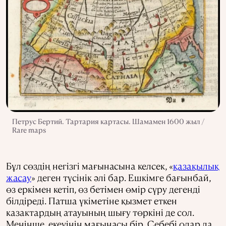
Петрус Бертий. Тартария картасы. Шамамен 1600 жыл /
Rare maps
Бұл сөздің негізгі мағынасына келсек, «
қазақылық
жасау
» деген түсінік әлі бар. Ешкімге бағынбай,
өз еркімен кетіп, өз бетімен өмір сүру дегенді
білдіреді. Патша үкіметіне қызмет еткен
казактардың атауының шығу төркіні де сол.
Меніңше, екеуінің мағынасы бір. Себебі олар да