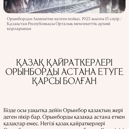
Орынбордан Ақмешітке келген пойыз. 1925 жылғы 15 сәуір /
Қазақстан Республикасы Орталық мемлекеттік архиві
қорларынан
ҚАЗАҚ ҚАЙРАТКЕРЛЕРІ
ОРЫНБОРДЫ АСТАНА ЕТУГЕ
ҚАРСЫ БОЛҒАН
Бізде осы уақытқа дейін Орынбор қазақтың жері
деген пікір бар. Орынборды қазаққа астана еткен
қазақтар емес. Негізі қазақ қайраткерлері