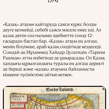
БАР
«Қазақ» атауын қайтаруда саяси күрес болды
деуге келмейді, себебі саяси мәселе емес еді. Ал
қазақ деген сөз ғылыми әдебиетте сонау 12-
ғасырдан бастап бар. «Қазақ» атауы ең алғаш,
менің білуімше, араб-қазақ сөздігінде кездеседі.
Сондай-ақ Мұхаммед Хайдар Дулатидің «Тарихи
Рашиди» атты еңбегінде де ұшырасады. Ол Қазақ
хандығы құрылғандығы туралы ең алғаш деректі
де береді және «қазақ» атауына байланысты
кішкене түсініктеме айтып кеткен.