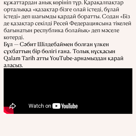
құжаттардан анық көрініп тұр. Қарақалпақтар
орталыққа «қазақтар бізге олай істеді, бұлай
істеді» деп шағымды қардай боратты. Содан «Біз
де қазақтар секілді Ресей Федерациясына тікелей
бағынатын республика болайық» деп мәселе
көтерді.
Бұл — Сәбит Шілдебаймен болған үлкен
сұхбаттың бір бөлігі ғана. Толық нұсқасын
Qalam Tarih атты YouTube-арнамыздан қарай
аласыз.