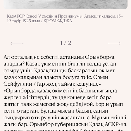
ҚазАКСР Кеңесі V съезінің Президиумы. Ақмешіт қаласы. 15–
19 сәуір 1925 жыл / ҚР ОМКФДЖА
1 / 2
Ал орталық не себепті астананы Орынборға
апарды? Қазақ үкіметінің билігін қолда ұстап
отыру үшін. Қазақстанды басқаратын өкімет
қазақ халқынан алыста болуға тиіс. Сәкен
Сейфуллин «Тар жол, тайғақ кешуінде»
«Орынборда қазақ өкіметінің басшылығында
жүрген жігіттердің түнде көшеде кетіп бара
жатып таяқ жемегені жоқ» дейді ғой. Бәрін ұрып
кетіп отырған. Бұл да мысын басып, сағын
сындырып отыру үшін жасалған іс. Мұның екінші
жағы бар. Орынбор губерниясын Қазақ АСКР-на
қоспаса, қазақтардың үлесі 65% болады екен. Ал