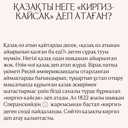
ҚАЗАҚТЫ НЕГЕ «КИРГИЗ-
КАЙСАК» ДЕП АТАҒАН?
Қазақ өз атын қайтарды десек, «қазақ өз атынан
айырылып қалған ба еді?» деген сұрақ тууы
мүмкін. Негізі қазақ одан ешқашан айырылған
жоқ. Өзін-өзі қазақ деп атап жүрді. Бірақ патша
үкіметі Ресей империясындағы отарланған
аймақтарды бағындырып, тұқыртып ұстап отыру
мақсатында құрылған казак әскерімен
шатастырмас үшін бізді саналы түрде бұрмалап
«киргиз-кайсак» деп атады. Ал 1822 жылы шыққан
Сперанскийдің
жарғысынан бастап «киргиз»
1
деген сөзді пайдаланды. Сөйтіп қазақты киргиз
деп атау қалыптасты.