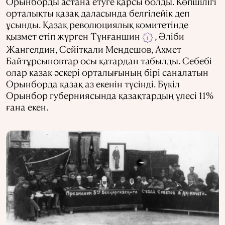
Орынборды астана етуге қарсы болды. Көпшілігі
орталықты қазақ даласында белгілейік деп
ұсынды. Қазақ революциялық комитетінде
қызмет етіп жүрген Тұнғаншин
, Әліби
i
Жангелдин, Сейітқали Меңдешов, Ахмет
Байтұрсыновтар осы қатардан табылды. Себебі
олар казак әскері орталығының бірі саналатын
Орынборда қазақ аз екенін түсінді. Бүкіл
Орынбор губерниясында қазақтардың үлесі 11%
ғана екен.