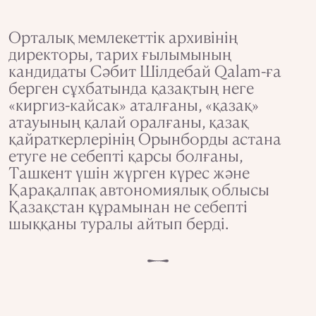
Орталық мемлекеттік архивінің
директоры, тарих ғылымының
кандидаты Сәбит Шілдебай Qalam-ға
берген сұхбатында қазақтың неге
«киргиз-кайсак» аталғаны, «қазақ»
атауының қалай оралғаны, қазақ
қайраткерлерінің Орынборды астана
етуге не себепті қарсы болғаны,
Ташкент үшін жүрген күрес және
Қарақалпақ автономиялық облысы
Қазақстан құрамынан не себепті
шыққаны туралы айтып берді.