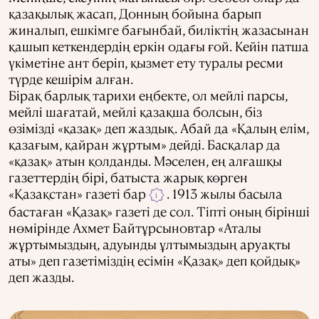
қазақылық жасап, Донның бойына барып
жиналып, ешкімге бағынбай, биліктің жазасынан
қашып кеткендердің еркін одағы ғой. Кейін патша
үкіметіне ант беріп, қызмет ету туралы ресми
түрде кешірім алған.
Бірақ барлық тарихи еңбекте, ол мейлі парсы,
мейлі шағатай, мейлі қазақша болсын, біз
өзімізді «қазақ» деп жаздық. Абай да «Қалың елім,
қазағым, қайран жұртым» дейді. Басқалар да
«қазақ» атын қолданды. Мәселен, ең алғашқы
газеттердің бірі, батыста жарық көрген
«Қазақстан» газеті бар
. 1913 жылы басыла
i
бастаған «Қазақ» газеті де сол. Тіпті оның бірінші
нөмірінде Ахмет Байтұрсыновтар «Аталы
жұртымыздың, адуынды ұлтымыздың аруақты
аты» деп газетіміздің есімін «Қазақ» деп қойдық»
деп жазды.