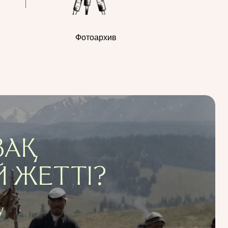
Фотоархив
ЗАҚ
Й ЖЕТТІ?
у