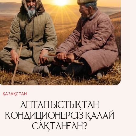
ҚАЗАҚСТАН
АПТАП ЫСТЫҚТАН
КОНДИЦИОНЕРСІЗ ҚАЛАЙ
САҚТАНҒАН?