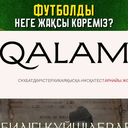
СҰХБАТ
ДӘРІСТЕР
ХИКАЯ
ҚЫСҚА-НҰСҚА
ТЕСТ
АРНАЙЫ Ж