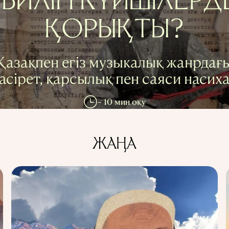
БИЛІГІ КҮЙШІЛЕРД
ҚОРЫҚТЫ?
Қазақпен егіз музыкалық жанрдағ
асірет, қарсылық пен саяси насих
~ 10 мин оқу
ЖАҢА