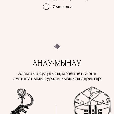
~ 7 мин оқу
АНАУ-МЫНАУ
Адамның сұлулығы, мәдениеті және
дүниетанымы туралы қызықты деректер