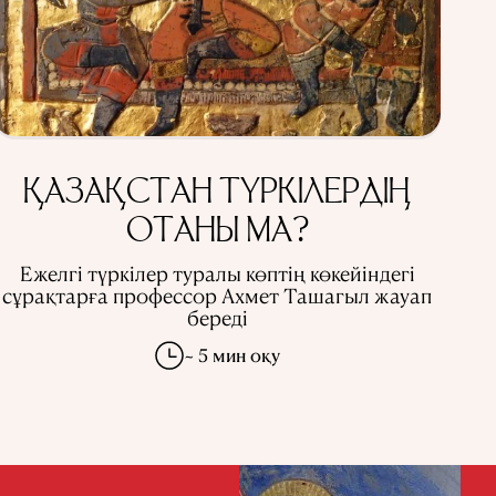
ҚАЗАҚСТАН ТҮРКІЛЕРДІҢ
ОТАНЫ МА?
Ежелгі түркілер туралы көптің көкейіндегі
сұрақтарға профессор Ахмет Ташагыл жауап
береді
~ 5 мин оқу