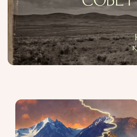
СОВЕТ 
қ