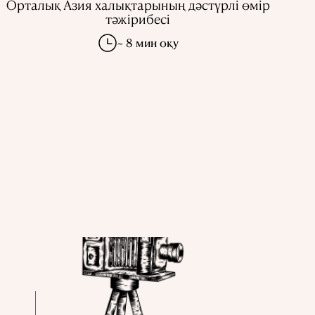
Орталық Азия халықтарының дәстүрлі өмір
тәжірибесі
~ 8 мин оқу