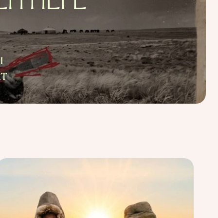
ЕН НЕГЕ
ы
ат