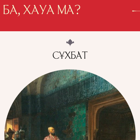
 БА, ХАУА МА?
СҰХБАТ