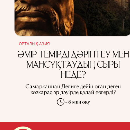
ОРТАЛЫҚ АЗИЯ
ӘМІР ТЕМІРДІ ДӘРІПТЕУ МЕН
МАНСҰҚТАУДЫҢ СЫРЫ
НЕДЕ?
Самарқаннан Делиге дейін оған деген
көзқарас әр дәуірде қалай өзгерді?
~ 8 мин оқу