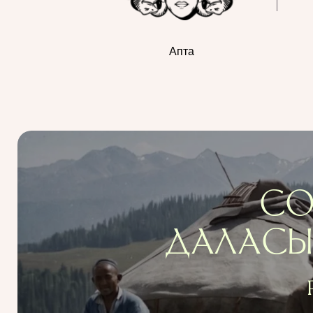
Апта
СО
ДАЛАСЫН