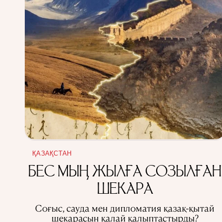
ҚАЗАҚСТАН
БЕС МЫҢ ЖЫЛҒА СОЗЫЛҒАН
ШЕКАРА
Соғыс, сауда мен дипломатия қазақ-қытай
шекарасын қалай қалыптастырды?