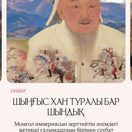
СҰХБАТ
ШЫҢҒЫС ХАН ТУРАЛЫ БАР
ШЫНДЫҚ
Моңғол империясын зерттейтін әлемдегі
жетекші ғалымдардың бірімен сұхбат