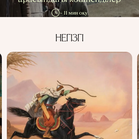
~ 11 мин оқу
НЕГІЗГІ