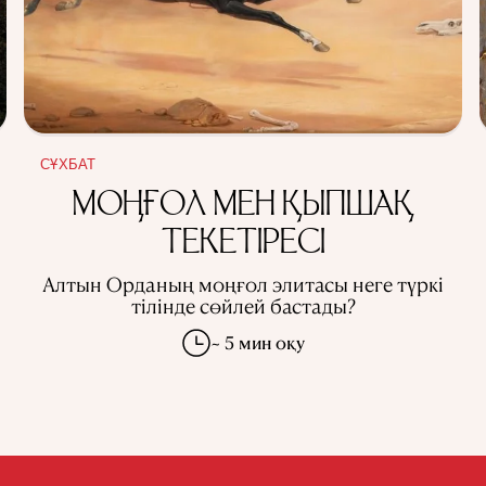
СҰХБАТ
МОҢҒОЛ МЕН ҚЫПШАҚ
ТЕКЕТІРЕСІ
Алтын Орданың моңғол элитасы неге түркі
тілінде сөйлей бастады?
~ 5 мин оқу