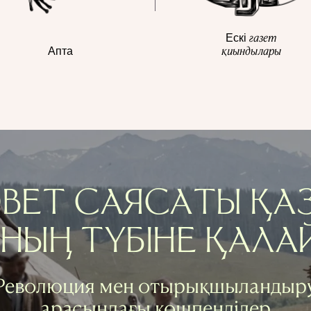
газет
Ескі
қиындылары
Апта
ВЕТ САЯСАТЫ ҚА
ЫҢ ТҮБІНЕ ҚАЛА
Революция мен отырықшыландыр
арасындағы көшпенділер