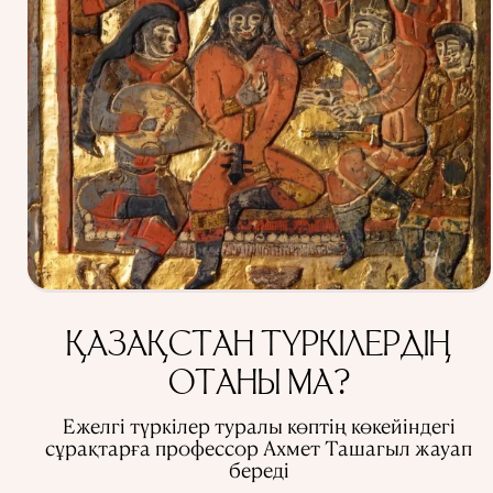
ҚАЗАҚСТАН ТҮРКІЛЕРДІҢ
ОТАНЫ МА?
Ежелгі түркілер туралы көптің көкейіндегі
сұрақтарға профессор Ахмет Ташагыл жауап
береді