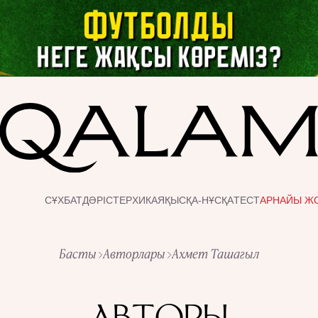
СҰХБАТ
ДӘРІСТЕР
ХИКАЯ
ҚЫСҚА-НҰСҚА
ТЕСТ
АРНАЙЫ Ж
Басты
Авторлары
Ахмет Ташагыл