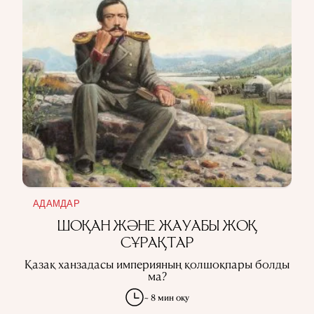
АДАМДАР
ШОҚАН ЖӘНЕ ЖАУАБЫ ЖОҚ
СҰРАҚТАР
Қазақ ханзадасы империяның қолшоқпары болды
ма?
~ 8 мин оқу