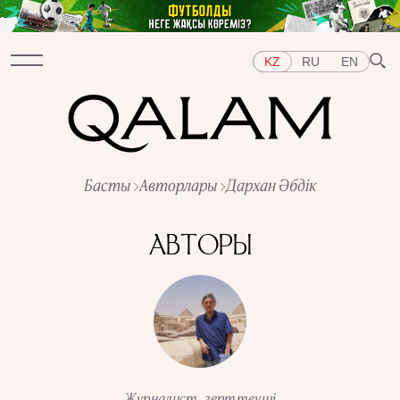
KZ
RU
EN
Бөлімдер
Басты
Авторлары
Дархан Әбдік
СҰХБАТ
ДӘРІСТЕР
ХИКАЯ
ҚЫСҚА-НҰСҚА
ТЕСТ
АРНАЙЫ ЖОБАЛАР
АВТОРЫ
Тақырыптар
ШЫҒЫС
БАТЫС
ОРТАЛЫҚ АЗИЯ
ҚАЗАҚСТАН
АДАМДАР
ӨНЕР
ТАРИХ ДӘМІ
ҚАЛАЛАР
КСРО-ДАҒЫ ҚУҒЫН-СҮРГІН
ЭЛЕМЕНТТЕР
ҒЫЛЫМ ТАРИХЫ
МАМАНДЫҚТАР
Журналист, зерттеуші