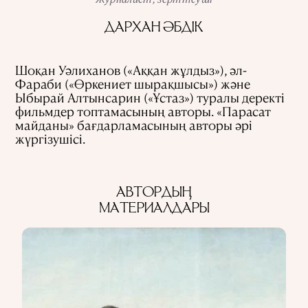
АҚПАРАТТЫ ПАЙДАЛАНУ
ДАРХАН ӘБДІК
ҚҰПИЯЛЫЛЫҚ САЯСАТЫ
QALAM ЖОБАСЫ ТУРАЛЫ
QALAM-ДАҒЫ ЖАРНАМА
БІЗДІҢ АВТОРЛАР
Шоқан Уәлиханов («Аққан жұлдыз»), әл-
Фараби («Өркениет шырақшысы») және
Ыбырай Алтынсарин («Ұстаз») туралы деректі
фильмдер топтамасының авторы. «Парасат
майданы» бағдарламасының авторы әрі
жүргізушісі.
АВТОРДЫҢ
МАТЕРИАЛДАРЫ