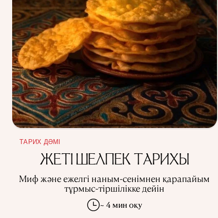
ТАРИХ ДӘМІ
ЖЕТІ ШЕЛПЕК ТАРИХЫ
Миф және ежелгі наным-сенімнен қарапайым
тұрмыс-тіршілікке дейін
~ 4 мин оқу