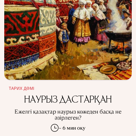
ТАРИХ ДӘМІ
НАУРЫЗ ДАСТАРҚАН
Ежелгі қазақтар наурыз көжеден басқа не
әзірлеген?
~ 6 мин оқу